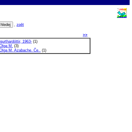
,
zpět
>>
gurthardóttir, 1963-
(1)
 Olga M.
(3)
 Olga M. Azabache. Če..
(1)