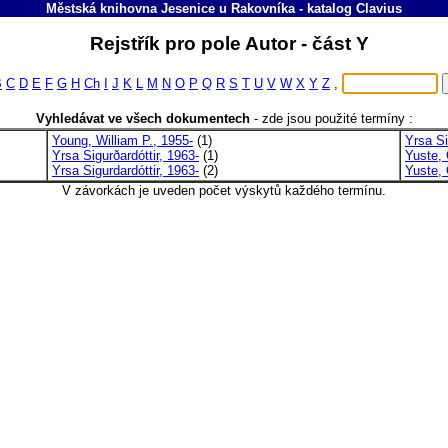
Městská knihovna Jesenice u Rakovníka
-
katalog
Clavius
Rejstřík pro pole Autor - část Y
B
C
D
E
F
G
H
Ch
I
J
K
L
M
N
O
P
Q
R
S
T
U
V
W
X
Y
Z
,
Vyhledávat ve všech dokumentech
-
zde jsou použité termíny :
Young, William P., 1955-
(1)
Yrsa Si
Yrsa Sigurðardóttir, 1963-
(1)
Yuste,
Yrsa Sigurdardóttir, 1963-
(2)
Yuste,
V závorkách je uveden počet výskytů každého termínu.