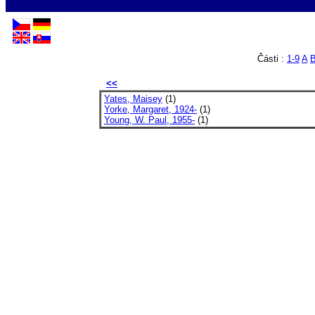
Části :
1-9
A
<<
Yates, Maisey
(1)
Yorke, Margaret, 1924-
(1)
Young, W. Paul, 1955-
(1)