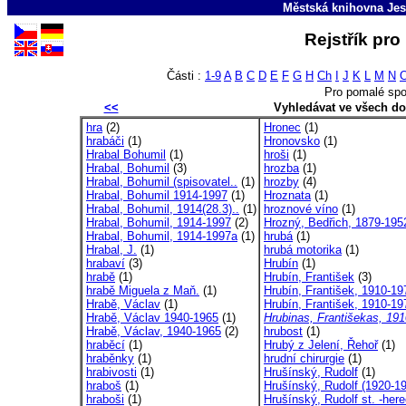
Městská knihovna Jes
Rejstřík pr
Části :
1-9
A
B
C
D
E
F
G
H
Ch
I
J
K
L
M
N
Pro pomalé spo
<<
Vyhledávat ve všech d
hra
(2)
Hronec
(1)
hrabáči
(1)
Hronovsko
(1)
Hrabal Bohumil
(1)
hroši
(1)
Hrabal, Bohumil
(3)
hrozba
(1)
Hrabal, Bohumil (spisovatel..
(1)
hrozby
(4)
Hrabal, Bohumil 1914-1997
(1)
Hroznata
(1)
Hrabal, Bohumil, 1914(28.3)..
(1)
hroznové víno
(1)
Hrabal, Bohumil, 1914-1997
(2)
Hrozný, Bedřich, 1879-195
Hrabal, Bohumil, 1914-1997a
(1)
hrubá
(1)
Hrabal, J.
(1)
hrubá motorika
(1)
hrabaví
(3)
Hrubín
(1)
hrabě
(1)
Hrubín, František
(3)
hrabě Miguela z Maň.
(1)
Hrubín, František, 1910-19
Hrabě, Václav
(1)
Hrubín, František, 1910-19
Hrabě, Václav 1940-1965
(1)
Hrubinas, Františekas, 191
Hrabě, Václav, 1940-1965
(2)
hrubost
(1)
hraběcí
(1)
Hrubý z Jelení, Řehoř
(1)
hraběnky
(1)
hrudní chirurgie
(1)
hrabivosti
(1)
Hrušínský, Rudolf
(1)
hraboš
(1)
Hrušínský, Rudolf (1920-19
hraboši
(1)
Hrušínský, Rudolf st. -her