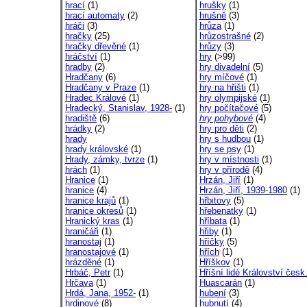
hrací
(1)
hrušky
(1)
hrací automaty
(2)
hrušně
(3)
hráči
(3)
hrůza
(1)
hračky
(25)
hrůzostrašné
(2)
hračky dřevěné
(1)
hrůzy
(3)
hráčství
(1)
hry
(>99)
hradby
(2)
hry divadelní
(5)
Hradčany
(6)
hry míčové
(1)
Hradčany v Praze
(1)
hry na hřišti
(1)
Hradec Králové
(1)
hry olympijské
(1)
Hradecký, Stanislav, 1928-
(1)
hry počítačové
(5)
hradiště
(6)
hry pohybové
(4)
hrádky
(2)
hry pro děti
(2)
hrady
hry s hudbou
(1)
hrady královské
(1)
hry se psy
(1)
Hrady, zámky, tvrze
(1)
hry v místnosti
(1)
hrách
(1)
hry v přírodě
(4)
Hranice
(1)
Hrzán, Jiří
(1)
hranice
(4)
Hrzán, Jiří, 1939-1980
(1)
hranice krajů
(1)
hřbitovy
(5)
hranice okresů
(1)
hřebenatky
(1)
Hranický kras
(1)
hříbata
(1)
hraničáři
(1)
hřiby
(1)
hranostaj
(1)
hříčky
(5)
hranostajové
(1)
hřích
(1)
hrázděné
(1)
Hříškov
(1)
Hrbáč, Petr
(1)
Hříšní lidé Království česk.
Hrčava
(1)
Huascarán
(1)
Hrdá, Jana, 1952-
(1)
hubení
(3)
hrdinové
(8)
hubnutí
(4)