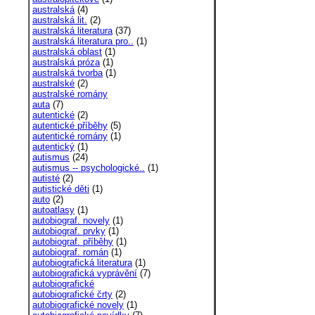
australská
(4)
australská lit.
(2)
australská literatura
(37)
australská literatura pro..
(1)
australská oblast
(1)
australská próza
(1)
australská tvorba
(1)
australské
(2)
australské romány
auta
(7)
autentické
(2)
autentické příběhy
(5)
autentické romány
(1)
autentický
(1)
autismus
(24)
autismus -- psychologické..
(1)
autisté
(2)
autistické děti
(1)
auto
(2)
autoatlasy
(1)
autobiograf. novely
(1)
autobiograf. prvky
(1)
autobiograf. příběhy
(1)
autobiograf. román
(1)
autobiografická literatura
(1)
autobiografická vyprávění
(7)
autobiografické
autobiografické črty
(2)
autobiografické novely
(1)