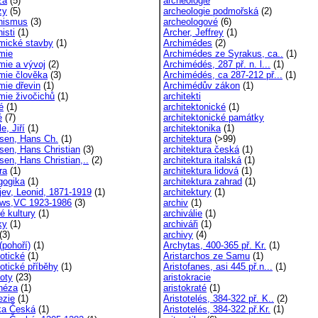
za
(5)
archeologie
zy
(5)
archeologie podmořská
(2)
hismus
(3)
archeologové
(6)
isti
(1)
Archer, Jeffrey
(1)
mické stavby
(1)
Archimédes
(2)
mie
Archimédes ze Syrakus, ca..
(1)
mie a vývoj
(2)
Archimédés, 287 př. n. l...
(1)
mie člověka
(3)
Archimédés, ca 287-212 př...
(1)
mie dřevin
(1)
Archimédův zákon
(1)
mie živočichů
(1)
architekti
é
(1)
architektonické
(1)
é
(7)
architektonické památky
e, Jiří
(1)
architektonika
(1)
sen, Hans Ch.
(1)
architektura
(>99)
sen, Hans Christian
(3)
architektura česká
(1)
sen, Hans Christian,..
(2)
architektura italská
(1)
ra
(1)
architektura lidová
(1)
gogika
(1)
architektura zahrad
(1)
jev, Leonid, 1871-1919
(1)
architektury
(1)
ws,VC 1923-1986
(3)
archiv
(1)
é kultury
(1)
archiválie
(1)
ky
(1)
archiváři
(1)
(3)
archivy
(4)
(pohoří)
(1)
Archytas, 400-365 př. Kr.
(1)
otické
(1)
Aristarchos ze Samu
(1)
otické příběhy
(1)
Aristofanes, asi 445 př.n...
(1)
oty
(23)
aristokracie
néza
(1)
aristokraté
(1)
ezie
(1)
Aristotelés, 384-322 př. K..
(2)
ka Česká
(1)
Aristotelés, 384-322 př.Kr.
(1)