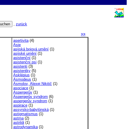
,
zurück
>>
asertivita
(4)
Asie
asijská bojová umění
(1)
asijské umění
(1)
asistenční
(1)
asistenční psi
(1)
asistenti
(3)
asistentky
(5)
Asklépius
(1)
Asmodeus
(1)
Asmolov, Alexej Nikitič
(1)
asociace
(1)
Aspergerův
(1)
Aspergerův syndrom
(6)
aspergerův syndrom
(1)
aspirace
(1)
assyrsko-babylónská
(1)
astigmatismus
(1)
astma
(2)
astrildi
(1)
astrodynamika
(1)