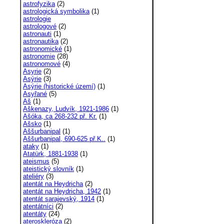
astrofyzika
(2)
astrologická symbolika
(1)
astrologie
astrologové
(2)
astronauti
(1)
astronautika
(2)
astronomické
(1)
astronomie
(28)
astronomové
(4)
Asyrie
(2)
Asýrie
(3)
Asýrie (historické území)
(1)
Asyřané
(5)
Aš
(1)
Aškenazy, Ludvík, 1921-1986
(1)
Ašóka, ca 268-232 př. Kr.
(1)
Ašsko
(1)
Aššurbanipal
(1)
Aššurbanipal, 690-625 př.K..
(1)
ataky
(1)
Atatürk, 1881-1938
(1)
ateismus
(5)
ateistický slovník
(1)
ateliéry
(3)
atentát na Heydricha
(2)
atentát na Heydricha, 1942
(1)
atentát sarajevský, 1914
(1)
atentátníci
(2)
atentáty
(24)
ateroskleróza
(2)