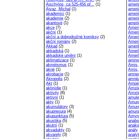
Aischylos, ca 525-456 př...
(1)
ameri
Ajvaz, Michal
(1)
američ
akademici
(1)
američ
akademie
(2)
američ
akantové
(1)
američ
akce
(7)
Ameri
akční
(1)
Ameri
akční a dobrodružné komiksy
(2)
Ameri
akční romány
(2)
Ameri
Akkad
(2)
ameri
akkadská
(1)
Amerl
akkadské umění
(1)
Amerli
aklimatizace
(1)
amino
akméismus
(1)
Amis,
akné
(1)
Amis,
akrobacie
(1)
amnes
Akropolis
(2)
amnéz
Akt
(1)
Ampér
aktinídie
(1)
Amst
aktivity
(8)
Amst
aktivní
(1)
amule
akty
(1)
Amund
akumulátory
(3)
Amund
akupresura
(4)
amur
akupunktura
(5)
Amyn
akustika
(5)
anabo
akutní
(1)
anako
akvadukty
(1)
anály
akvarely
(3)
analy