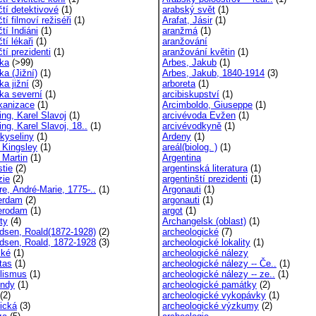
čtí detektivové
(1)
arabský svět
(1)
tí filmoví režiséři
(1)
Arafat, Jásir
(1)
tí Indiáni
(1)
aranžmá
(1)
tí lékaři
(1)
aranžování
tí prezidenti
(1)
aranžování květin
(1)
ka
(>99)
Arbes, Jakub
(1)
ka (Jižní)
(1)
Arbes, Jakub, 1840-1914
(3)
ka jižní
(3)
arboreta
(1)
ka severní
(1)
arcibiskupství
(1)
kanizace
(1)
Arcimboldo, Giuseppe
(1)
ing, Karel Slavoj
(1)
arcivévoda Evžen
(1)
ng, Karel Slavoj, 18..
(1)
arcivévodkyně
(1)
kyseliny
(1)
Ardeny
(1)
 Kingsley
(1)
areál(biolog. )
(1)
 Martin
(1)
Argentina
tie
(2)
argentinská literatura
(1)
ie
(2)
argentinští prezidenti
(1)
e, André-Marie, 1775-..
(1)
Argonauti
(1)
erdam
(2)
argonauti
(1)
erodam
(1)
argot
(1)
ty
(4)
Archangelsk (oblast)
(1)
sen, Roald(1872-1928)
(2)
archeologické
(7)
sen, Roald, 1872-1928
(3)
archeologické lokality
(1)
ské
(1)
archeologické nálezy
tas
(1)
archeologické nálezy -- Če..
(1)
lismus
(1)
archeologické nálezy -- ze..
(1)
ndy
(1)
archeologické památky
(2)
(2)
archeologické vykopávky
(1)
tická
(3)
archeologické výzkumy
(2)