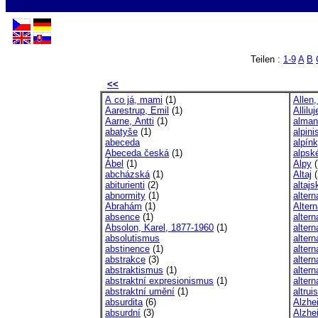
Teilen :
1-9
A
B
<<
A co já, mami
(1)
Allen
Aarestrup, Emil
(1)
Allilu
Aarne, Antti
(1)
alman
abatyše
(1)
alpin
abeceda
alpín
Abeceda česká
(1)
alpsk
Ábel
(1)
Alpy
(
abcházská
(1)
Altaj
(
abiturienti
(2)
altajs
abnormity
(1)
altern
Abrahám
(1)
Alter
absence
(1)
altern
Absolon, Karel, 1877-1960
(1)
altern
absolutismus
altern
abstinence
(1)
altern
abstrakce
(3)
altern
abstraktismus
(1)
altern
abstraktní expresionismus
(1)
altern
abstraktní umění
(1)
altru
absurdita
(6)
Alzhe
absurdní
(3)
Alzhe