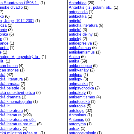
ta Stuartovna (1596-1..
(1)
Antarktida
(20)
tinské divadlo
(1)
Antarktis (již. polární ob..
(1)
7)
antependia
(1)
sko
(6)
antibiotika
(1)
, Jorge, 1912-2001
(1)
antická
róza
(1)
antická literatura
(6)
onie
(3)
antické
(3)
onka
(6)
antické dějiny
(1)
e
(2)
antický
(2)
ance
(1)
antidepresiva
(3)
antní
(1)
antifašismus
(5)
e
(1)
antiislamismus
(1)
otep IV., egyptský fa..
(1)
Antika
(6)
it.
(1)
antika
(59)
can fiction
(4)
antikoncepce
(9)
can stories
(1)
antikvariáty
(2)
cká
(42)
antilopa
(1)
cká literatura
(4)
antilopy
(3)
cká armáda
(2)
antimanika
(1)
ká beletrie
(3)
antipsychotika
(2)
cká detektivní próza
(2)
antirakety
(1)
cká dramata
(1)
antisemitismus
(4)
cká kinematografie
(1)
antiutopické
(1)
ká lit.
antiutopie
(5)
ká literatrura
(4)
antologie
(32)
ká literatura
(>99)
Antoninus
(1)
ká literatura pro dě..
Antonius
(2)
ká literatura pro ml..
(6)
antonyma
(1)
ká literatury
(1)
antrax
(1)
cká milostná próza pr..
(1)
antropoekologie
(1)