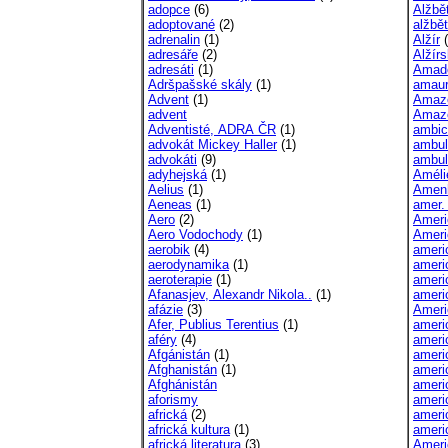
adopce
(6)
Alžbě
adoptované
(2)
alžbě
adrenalin
(1)
Alžír
(
adresáře
(2)
Alžír
adresáti
(1)
Amado
Adršpašské skály
(1)
amau
Advent
(1)
Amaz
advent
Amaz
Adventisté, ADRA ČR
(1)
ambic
advokát Mickey Haller
(1)
ambul
advokáti
(9)
ambul
adyhejská
(1)
Améli
Aelius
(1)
Amenh
Aeneas
(1)
amer. l
Aero
(2)
Ameri
Aero Vodochody
(1)
Ameri
aerobik
(4)
ameri
aerodynamika
(1)
ameri
aeroterapie
(1)
ameri
Afanasjev, Alexandr Nikola..
(1)
americ
afázie
(3)
Ameri
Afer, Publius Terentius
(1)
ameri
aféry
(4)
ameri
Afgánistán
(1)
americ
Afghanistán
(1)
americ
Afghánistán
americ
aforismy
americ
africká
(2)
americ
africká kultura
(1)
americ
africká literatura
(3)
Ameri