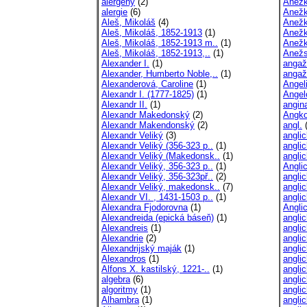
alergeny
(2)
Anežk
alergie
(6)
Anežk
Aleš, Mikoláš
(4)
Anežk
Aleš, Mikoláš, 1852-1913
(1)
Anežk
Aleš, Mikoláš, 1852-1913 m..
(1)
Anežk
Aleš, Mikoláš, 1852-1913,..
(1)
Anežs
Alexander I.
(1)
anga
Alexander, Humberto Noble,..
(1)
angaž
Alexanderová, Caroline
(1)
Angel
Alexandr I. (1777-1825)
(1)
Angel
Alexandr II.
(1)
angin
Alexandr Makedonský
(2)
Angko
Alexandr Makendonský
(2)
angl.
(
Alexandr Veliký
(3)
angli
Alexandr Veliký (356-323 p..
(1)
anglic
Alexandr Veliký (Makedonsk..
(1)
anglic
Alexandr Veliký, 356-323 p..
(1)
Angli
Alexandr Veliký, 356-323př..
(2)
angli
Alexandr Veliký, makedonsk..
(7)
anglic
Alexandr VI. , 1431-1503 p..
(1)
anglic
Alexandra Fjodorovna
(1)
Anglic
Alexandreida (epická báseň)
(1)
anglic
Alexandreis
(1)
anglic
Alexandrie
(2)
anglic
Alexandrijský maják
(1)
angli
Alexandros
(1)
angli
Alfons X. kastilský, 1221-..
(1)
angli
algebra
(6)
angli
algoritmy
(1)
angli
Alhambra
(1)
angli