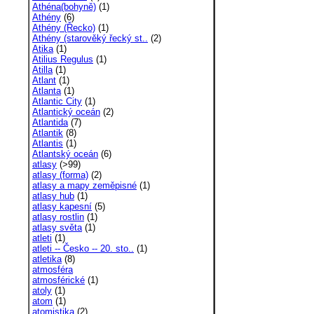
Athéna(bohyně)
(1)
Athény
(6)
Athény (Řecko)
(1)
Athény (starověký řecký st..
(2)
Atika
(1)
Atilius Regulus
(1)
Atilla
(1)
Atlant
(1)
Atlanta
(1)
Atlantic City
(1)
Atlantický oceán
(2)
Atlantida
(7)
Atlantik
(8)
Atlantis
(1)
Atlantský oceán
(6)
atlasy
(>99)
atlasy (forma)
(2)
atlasy a mapy zeměpisné
(1)
atlasy hub
(1)
atlasy kapesní
(5)
atlasy rostlin
(1)
atlasy světa
(1)
atleti
(1)
atleti -- Česko -- 20. sto..
(1)
atletika
(8)
atmosféra
atmosférické
(1)
atoly
(1)
atom
(1)
atomistika
(2)