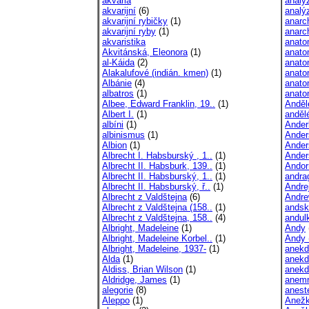
akvária
analý
akvarijní
(6)
analý
akvarijní rybičky
(1)
anarc
akvarijní ryby
(1)
anarch
akvaristika
anato
Akvitánská, Eleonora
(1)
anato
al-Káida
(2)
anato
Alakalufové (indián. kmen)
(1)
anato
Albánie
(4)
anato
albatros
(1)
anato
Albee, Edward Franklin, 19..
(1)
Anděl
Albert I.
(1)
anděl
albíni
(1)
Anderl
albinismus
(1)
Ander
Albion
(1)
Ander
Albrecht I. Habsburský , 1..
(1)
Ander
Albrecht II. Habsburk, 139..
(1)
Andor
Albrecht II. Habsburský, 1..
(1)
andra
Albrecht II. Habsburský, ř..
(1)
Andre
Albrecht z Valdštejna
(6)
Andre
Albrecht z Valdštejna (158..
(1)
andsk
Albrecht z Valdštejna, 158..
(4)
andul
Albright, Madeleine
(1)
Andy
Albright, Madeleine Korbel..
(1)
Andy 
Albright, Madeleine, 1937-
(1)
anekd
Alda
(1)
anekd
Aldiss, Brian Wilson
(1)
anekd
Aldridge, James
(1)
anem
alegorie
(8)
anest
Aleppo
(1)
Anež