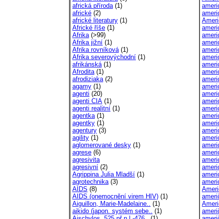
africká příroda
(1)
ameri
africké
(2)
ameri
africké literatury
(1)
Ameri
Africké říše
(1)
ameri
Afrika
(>99)
ameri
Afrika jižní
(1)
ameri
Afrika rovníková
(1)
ameri
Afrika severovýchodní
(1)
ameri
afrikánská
(1)
ameri
Afrodita
(1)
ameri
afrodiziaka
(2)
ameri
agamy
(1)
ameri
agenti
(20)
ameri
agenti CIA
(1)
ameri
agenti realitní
(1)
ameri
agentka
(1)
ameri
agentky
(1)
ameri
agentury
(3)
ameri
agility
(1)
ameri
aglomerované desky
(1)
ameri
agrese
(6)
ameri
agresivita
ameri
agresivní
(2)
ameri
Agrippina Julia Mladší
(1)
ameri
agrotechnika
(3)
ameri
AIDS
(8)
Ameri
AIDS (onemocnění virem HIV)
(1)
ameri
Aiguillon, Marie-Madelaine..
(1)
Američ
aikido (japon. systém sebe..
(1)
ameri
Aischylos, 525 př.n.l.-476..
(1)
američ