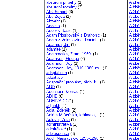
absurdní příběhy
(1)
Alzhe
absurdní romány
(3)
Alžbě
Abú Simbel
(3)
Alžbět
Abú-Zejda
(1)
Alžbět
Abwehr
(1)
Alžbě
Access
(1)
Alžbě
Access Basic
(1)
Alžbě
Adam Ploskovský z Drahonic
(1)
Alžbě
Adam z Veleslavína, Daniel..
(1)
Alžbě
Adamíra, Jiří
(1)
Alžbě
adamité
(1)
Alžbě
Adamovská, Zlata, 1959-
(1)
Alžbě
Adamson, George
(2)
Alžbě
Adamson, Joy
(1)
Alžbě
Adamson, Joy, 1910-1980 zo..
(1)
Alžbět
adaptabilita
(1)
Alžbět
adaptace
Alžbět
Adaptační problémy těch, k..
(1)
Alžbět
ADD
(1)
Alžbět
Adenauer, Konrad
(1)
Alžbě
ADHD
(6)
Alžbět
ADHD/ADD
(1)
Alžbět
adjunkti
(1)
Alžbě
Adla, Zdeněk
(2)
Alžbě
Adléta Míšeňská, královna,..
(1)
Alžbě
Adlová, Věra
(1)
Alžbě
administrativa
(2)
Alžbě
admirálové
(1)
Alžbě
adolescence
(3)
Alžbě
Adolf Nassavský, 1255-1298
(1)
Alžbě