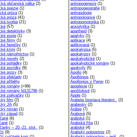
cká občanská válka
(2)
antropogeneze
(1)
cká poezie
(1)
antropogeografie
(1)
cká próza
(1)
antropologie
cká próza
(41)
antropologové
(1)
cká tvorba
(21)
antropomotorika
(1)
cké
(57)
anxiolytika
(1)
cké detektivky
(3)
apartheid
(3)
cké eseje
(1)
apatyky
(1)
cké filmy
(1)
aplikace
(4)
cké herečky
(1)
aplikovaná
(1)
cké krimi
(1)
apokalypsa
(5)
cké námořnictvo
(1)
apokalypsy
(1)
cké novely
(2)
apokalyptické
(1)
cké pohádky
(1)
apokalyptické romány
(1)
cké povídky
(9)
apokryfy
(5)
cké prózy
(3)
Apollo
(4)
cké překlady
(1)
Apollónios
(1)
cké příběhy
Apollonios z Pergy
(1)
cké romány
(>99)
apoplexie
(1)
cké romány fd131796
(1)
apoštolové
(1)
cké zpěvačky
(1)
Apple
(1)
cký film
(2)
Arabela (postava literární..
(2)
cký Jih
(5)
arabesky
(2)
cký román
(1)
Arábie
(7)
cký západ
(1)
Arabové
(5)
čané
(6)
arabská
(1)
čané
(1)
Arabská říše
(1)
anky -- 20.-21. stol..
(1)
arabské
(4)
čtí
(9)
Arabský poloostrov
(2)
tí cvičitelé koní
(1)
Arabský poloostrov -- reál..
(1)