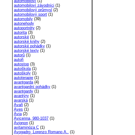
automobiloví
(1)
automobiloví závodníci
(1)
automobilový průmysl
(2)
automobilový sport
(1)
automobily
(39)
autonehody
autoportréty
(2)
autorita
(3)
autorské
(1)
autorské knihy
(2)
autorské pohádky
(1)
autorské texty
(1)
autorů
(1)
autoři
autostop
(3)
autoškola
(1)
autoškoly
(1)
autoterapie
(1)
avantgarda
(4)
avantgardní pohádky
(1)
avantgardy
(1)
avantýry
(1)
avarská
(1)
Avaři
(2)
Aves
(1)
Avia
(2)
Avicenna, 980-1037
(1)
Avignon
(1)
avitaminóza C
(1)
Avogadro, Lorenzo Romano A..
(1)