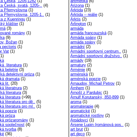
a Česká, 1205-1282
(1)
aritmetika
(6)
a Česká, svatá, 1205-..
(4)
Arizona
(1)
a Přemyslovna
(1)
Arktida
(23)
a Přemyslovna, 1205-1..
(1)
Arktida -- reálie
(1)
a z Kuenringu
(1)
Arktis
(2)
ký klášter
(1)
Arlington
(1)
žmá
(3)
armáda
ované romány
(1)
armáda francouzská
(1)
ika
(9)
Armáda spásy
(1)
ov, Božan
(1)
armáda spásy
(1)
a pectoris
(1)
armádní
(2)
r Vat
(1)
Armádní sportovní centrum..
(1)
1)
Armádní sportovní družstvo..
(1)
cká
armády
(19)
ká literatura
(1)
armatury
(2)
ká beletrie
(3)
Arménie
(4)
cká detektivní próza
(1)
arménská
(1)
cká dramata
(1)
arménská poezie
(1)
ká lit.
(20)
Arnaudov, Michail Petrov
(1)
ká literatrura
(2)
Arnhem
(1)
ká literatura
(3)
Arnošt z Pardubic
(1)
ká literatura
(>99)
Arnulf Korutanský, 850-899
(1)
ká literatura pro dě..
(5)
aroma
(1)
ká literatura pro ml..
(1)
aromaterapie
(4)
cká poezie
(1)
aromatické
(1)
cká próza
aromatické rostliny
(2)
cká prózaromány
(1)
Arpádovci
(1)
cká společnost
(4)
Arsene Lupin (románová pos..
(1)
cká tvorba
(8)
art brut
(1)
cké
(36)
art deco
(1)