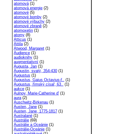
atomová
(1)
atomová energie
(2)
atomové
(5)
atomové bomby
(2)
atomové výbuchy
(2)
atomové zbraně
(2)
atomoxetin
(1)
atomy
(8)
Atticus
(1)
Attila
(2)
Atwood, Margaret
(1)
Audience
(1)
audioknihy
(1)
augmentativní
(1)
Augusta, Jan
(1)
Augustin, svatý, 354-430
(1)
Augustus
(1)
Augustus, Gaius Octavius-ř..
(1)
Augustus, římský císař, 63..
(1)
aukce
(1)
Aulnoy, Marie-Catherine d'
(1)
aura
(2)
Auschwitz-Birkenau
(1)
Austen, Jane
(1)
Austen, Jane, 1775-1817
(1)
Australané
(1)
Austrálie
(69)
Austrálie a Oceánie
(1)
Austrálie-Oceánie
(1)
australopitékové
(1)