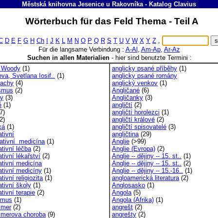
Městská knihovna Jesenice u Rakovníka
-
Katalog
Clavius
Wörterbuch für das Feld Thema - Teil A
C
D
E
F
G
H
Ch
I
J
K
L
M
N
O
P
Q
R
S
T
U
V
W
X
Y
Z
,
Für die langsame Verbindung :
A-Al
,
Am-Ap
,
Ar-Az
Suchen in allen Materialien
-
hier sind benutzte Termini :
, Woody
(1)
anglicky psané příběhy
(1)
jeva, Svetlana Iosif..
(1)
anglicky psané romány
achy
(4)
anglický venkov
(1)
ismus
(2)
Angličané
(6)
ky
(3)
Angličanky
(3)
é
(1)
angličtí
(2)
7)
angličtí horolezci
(1)
2)
angličtí králové
(2)
ká
(1)
angličtí spisovatelé
(3)
ativní
angličtina
(29)
nativní medicína
(1)
Anglie
(>99)
ativní léčba
(2)
Anglie (Evropa)
(2)
ativní lékařství
(2)
Anglie -- dějiny -- 15. st..
(1)
ativní medicína
Anglie -- dějiny -- 15. st..
(2)
ativní medicíny
(1)
Anglie -- dějiny -- 15.-16..
(1)
ativní religiozita
(1)
angloamerická literatura
(2)
ativní školy
(1)
Anglosasko
(1)
ativní terapie
(2)
Angola
(5)
ismus
(1)
Angola (Afrika)
(1)
imer
(2)
angrešt
(2)
imerova choroba
(9)
angrešty
(2)