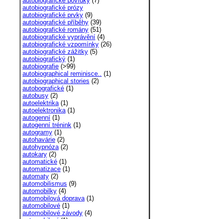
autobiografické povídky
(7)
autobiografické prózy
autobiografické prvky
(9)
autobiografické příběhy
(39)
autobiografické romány
(51)
autobiografické vyprávění
(4)
autobiografické vzpomínky
(26)
autobiografické zážitky
(5)
autobiografický
(1)
autobiografie
(>99)
autobiographical reminisce..
(1)
autobiographical stories
(2)
autobografické
(1)
autobusy
(2)
autoelektrika
(1)
autoelektronika
(1)
autogenní
(1)
autogenní trénink
(1)
autogramy
(1)
autohavárie
(2)
autohypnóza
(2)
autokary
(2)
automatické
(1)
automatizace
(1)
automaty
(2)
automobilismus
(9)
automobilky
(4)
automobilová doprava
(1)
automobilové
(1)
automobilové závody
(4)