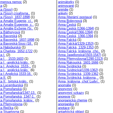
imerova nemoc
(2)
animátorky
(1)
ta
(2)
animované
(1)
a (Sissi)
(1)
aniridie
(1)
a (Sissi) císařovna..
(1)
ankety
(2)
ta (Sissi), 1837-1898
(1)
Anna (literární postava)
(1)
ta Amalie Eugenie, cí..
(4)
Anna Boleynová
(3)
ta Amalie Eugennie, c..
(1)
Anna Česká
(1)
ta Amálie Evženie (Si..
(1)
Anna Česká (1366-1394)
(1)
ta Báthoryová
(1)
Anna Česká(1366-1394)
(1)
ta Bavorská
(2)
Anna Česká, 1366-1394
(1)
ta Bavorská, 1837-1898
(1)
Anna Falcká
(1)
ta Bavorská-Sissi (18..
(1)
Anna Falcká(1329-1353)
(1)
ta Habsburská
(1)
Anna Falcká, 1329-1353
(2)
ta Charlota, 1652-1722
(1)
Anna Falcká, královna, cho..
(2)
a I.
(2)
Anna Jagellonská(1503-1547)
(1)
a I. , 1533-1603
(1)
Anna Přemyslovna(1290-1313)
(1)
a I. -anglická králo..
(1)
Anna Rakouská, 1601-1666
(1)
a I. Anglická, 1533-..
(1)
Anna Svídnická
(1)
a I., anglická králo..
(6)
Anna Svidnická(1339-1362)
(1)
ta I.Anglická,1533-16..
(1)
Anna Svídnická, 1339-1362
(2)
a II.
(2)
Anna Svídnická, královna,..
(3)
a II., britská králo..
(1)
Anna, královna, choť Ludví..
(1)
ta Lucemburská
(1)
anomálie
(1)
ta Pomořanská
(1)
anonymní
(1)
ta Pomořanská(1347-13..
(1)
anonymní vzkazy
(1)
ta Pomořanská, 1347-1..
(1)
anorexie
(1)
ta Pomořanská, králov..
(2)
anorganická chemie
(1)
ta Přemyslovna
(1)
anorganika
(1)
ta Rejčka
(1)
anotace
(1)
ta Stuartovna
(1)
antarktická oblast
(1)