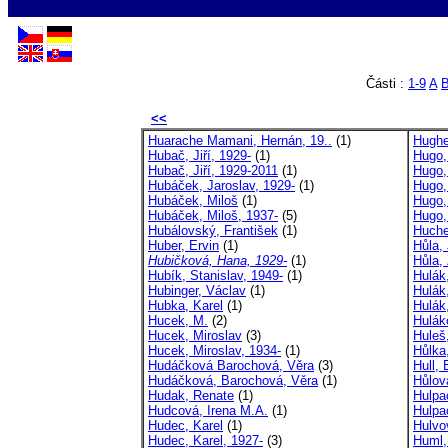
Části :
1-9
A
<<
Huarache Mamani, Hernán, 19..
(1)
Hughe
Hubač, Jiří, 1929-
(1)
Hugo,
Hubač, Jiří, 1929-2011
(1)
Hugo, 
Hubáček, Jaroslav, 1929-
(1)
Hugo,
Hubáček, Miloš
(1)
Hugo,
Hubáček, Miloš, 1937-
(5)
Hugo,
Hubálovský, František
(1)
Huche
Huber, Ervin
(1)
Hůla, 
Hubičková, Hana, 1929-
(1)
Hůla,
Hubík, Stanislav, 1949-
(1)
Hulák,
Hubinger, Václav
(1)
Hulák
Hubka, Karel
(1)
Hulák
Hucek, M.
(2)
Hulák
Hucek, Miroslav
(3)
Huleš,
Hucek, Miroslav, 1934-
(1)
Hůlka
Hudáčková Barochová, Věra
(3)
Hull, 
Hudáčková, Barochová, Věra
(1)
Hůlová
Hudak, Renate
(1)
Hulpa
Hudcová, Irena M.A.
(1)
Hulpa
Hudec, Karel
(1)
Hulvo
Hudec, Karel, 1927-
(3)
Huml,