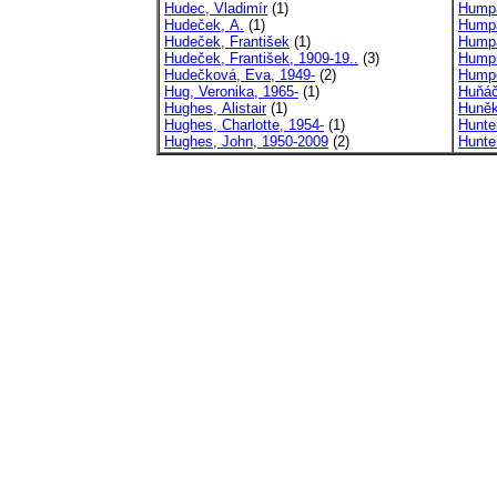
Hudec, Vladimír
(1)
Humpá
Hudeček, A.
(1)
Humpá
Hudeček, František
(1)
Humpá
Hudeček, František, 1909-19..
(3)
Humpl
Hudečková, Eva, 1949-
(2)
Humpo
Hug, Veronika, 1965-
(1)
Huňáč
Hughes, Alistair
(1)
Huněk
Hughes, Charlotte, 1954-
(1)
Hunte
Hughes, John, 1950-2009
(2)
Hunte