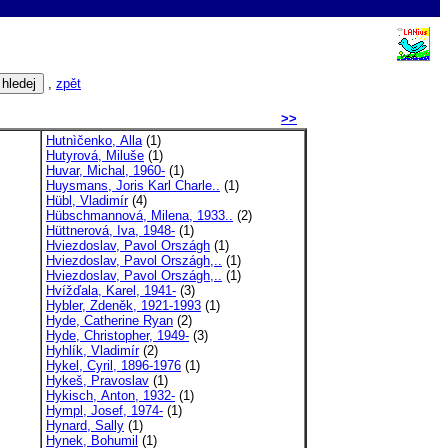
,
zpět
>>
Hutnìčenko, Alla
(1)
Hutyrová, Miluše
(1)
Huvar, Michal, 1960-
(1)
Huysmans, Joris Karl Charle..
(1)
Hübl, Vladimír
(4)
Hübschmannová, Milena, 1933..
(2)
Hüttnerová, Iva, 1948-
(1)
Hviezdoslav, Pavol Országh
(1)
Hviezdoslav, Pavol Országh,..
(1)
Hviezdoslav, Pavol Országh,..
(1)
Hvížďala, Karel, 1941-
(3)
Hybler, Zdeněk, 1921-1993
(1)
Hyde, Catherine Ryan
(2)
Hyde, Christopher, 1949-
(3)
Hyhlík, Vladimír
(2)
Hykel, Cyril, 1896-1976
(1)
Hykeš, Pravoslav
(1)
Hykisch, Anton, 1932-
(1)
Hympl, Josef, 1974-
(1)
Hynard, Sally
(1)
Hynek, Bohumil
(1)