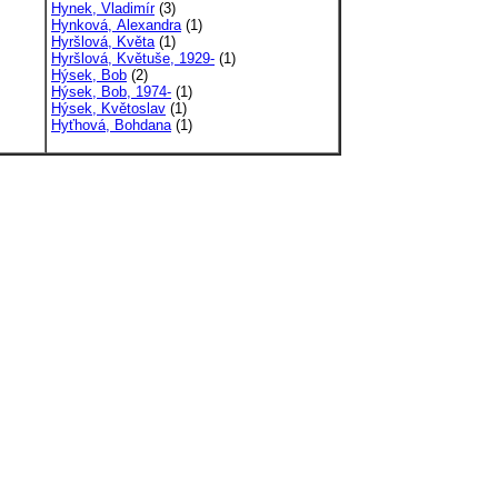
Hynek, Vladimír
(3)
Hynková, Alexandra
(1)
Hyršlová, Květa
(1)
Hyršlová, Květuše, 1929-
(1)
Hýsek, Bob
(2)
Hýsek, Bob, 1974-
(1)
Hýsek, Květoslav
(1)
Hyťhová, Bohdana
(1)