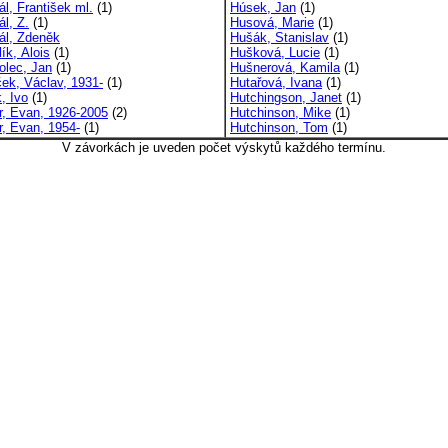
l, František ml.
(1)
Húsek, Jan
(1)
l, Z.
(1)
Husová, Marie
(1)
l, Zdeněk
Hušák, Stanislav
(1)
ík, Alois
(1)
Hušková, Lucie
(1)
lec, Jan
(1)
Hušnerová, Kamila
(1)
ek, Václav, 1931-
(1)
Hutařová, Ivana
(1)
, Ivo
(1)
Hutchingson, Janet
(1)
r, Evan, 1926-2005
(2)
Hutchinson, Mike
(1)
r, Evan, 1954-
(1)
Hutchinson, Tom
(1)
V závorkách je uveden počet výskytů každého termínu.