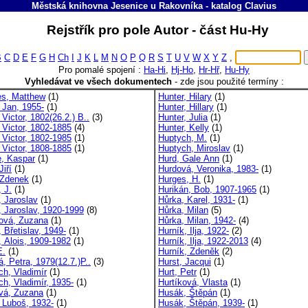
Městská knihovna Jesenice u Rakovníka
-
katalog
Clavius
Rejstřík pro pole Autor - část Hu-Hy
B
C
D
E
F
G
H
Ch
I
J
K
L
M
N
O
P
Q
R
S
T
U
V
W
X
Y
Z
,
Pro pomalé spojení :
Ha-Hi
,
Hj-Ho
,
Hr-Hř
,
Hu-Hy
Vyhledávat ve všech dokumentech
-
zde jsou použité termíny :
s, Matthew
(1)
Hunter, Hilary
(1)
 Jan, 1955-
(1)
Hunter, Hillary
(1)
Victor, 1802(26.2.) B..
(3)
Hunter, Julia
(1)
 Victor, 1802-1885
(4)
Hunter, Kelly
(1)
 Victor, 1802-1985
(1)
Huptych, M.
(1)
 Victor, 1808-1885
(1)
Huptych, Miroslav
(1)
, Kaspar
(1)
Hurd, Gale Ann
(1)
Jiří
(1)
Hurdová, Veronika, 1983-
(1)
 Zdenek
(1)
Hurges, H.
(1)
 J.
(1)
Hurikán, Bob, 1907-1965
(1)
, Jaroslav
(1)
Hůrka, Karel, 1931-
(1)
, Jaroslav, 1920-1999
(8)
Hůrka, Milan
(5)
ová, Zuzana
(1)
Hůrka, Milan, 1942-
(4)
 Břetislav, 1949-
(1)
Hurník, Ilja, 1922-
(2)
, Alois, 1909-1982
(1)
Hurník, Ilja, 1922-2013
(4)
E.
(1)
Hurník, Zdeněk
(2)
, Petra, 1979(12.7.)P..
(3)
Hurst, Jacqui
(1)
ch, Vladimír
(1)
Hurt, Petr
(1)
ch, Vladimír, 1935-
(1)
Hurtíková, Vlasta
(1)
vá, Zuzana
(1)
Husák, Štěpán
(1)
 Luboš, 1932-
(1)
Husák, Štěpán, 1939-
(1)