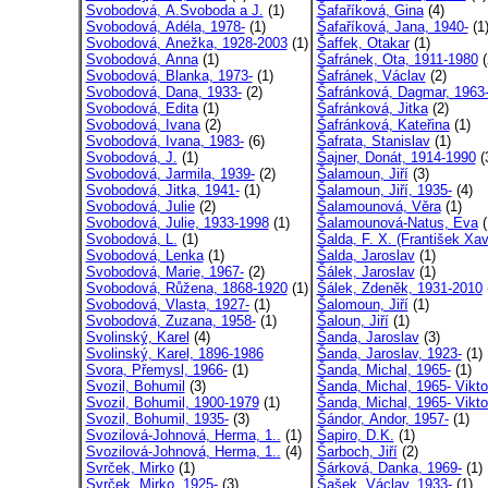
Svobodová, A.Svoboda a J.
(1)
Šafaříková, Gina
(4)
Svobodová, Adéla, 1978-
(1)
Šafaříková, Jana, 1940-
(1
Svobodová, Anežka, 1928-2003
(1)
Šaffek, Otakar
(1)
Svobodová, Anna
(1)
Šafránek, Ota, 1911-1980
(
Svobodová, Blanka, 1973-
(1)
Šafránek, Václav
(2)
Svobodová, Dana, 1933-
(2)
Šafránková, Dagmar, 1963
Svobodová, Edita
(1)
Šafránková, Jitka
(2)
Svobodová, Ivana
(2)
Šafránková, Kateřina
(1)
Svobodová, Ivana, 1983-
(6)
Šafrata, Stanislav
(1)
Svobodová, J.
(1)
Šajner, Donát, 1914-1990
(
Svobodová, Jarmila, 1939-
(2)
Šalamoun, Jiří
(3)
Svobodová, Jitka, 1941-
(1)
Šalamoun, Jiří, 1935-
(4)
Svobodová, Julie
(2)
Šalamounová, Věra
(1)
Svobodová, Julie, 1933-1998
(1)
Šalamounová-Natus, Eva
(
Svobodová, L.
(1)
Šalda, F. X. (František Xav
Svobodová, Lenka
(1)
Šalda, Jaroslav
(1)
Svobodová, Marie, 1967-
(2)
Šálek, Jaroslav
(1)
Svobodová, Růžena, 1868-1920
(1)
Šálek, Zdeněk, 1931-2010
Svobodová, Vlasta, 1927-
(1)
Šalomoun, Jiří
(1)
Svobodová, Zuzana, 1958-
(1)
Šaloun, Jiří
(1)
Svolinský, Karel
(4)
Šanda, Jaroslav
(3)
Svolinský, Karel, 1896-1986
Šanda, Jaroslav, 1923-
(1)
Svora, Přemysl, 1966-
(1)
Šanda, Michal, 1965-
(1)
Svozil, Bohumil
(3)
Šanda, Michal, 1965- Vikto
Svozil, Bohumil, 1900-1979
(1)
Šanda, Michal, 1965- Viktor
Svozil, Bohumil, 1935-
(3)
Šándor, Andor, 1957-
(1)
Svozilová-Johnová, Herma, 1..
(1)
Šapiro, D.K.
(1)
Svozilová-Johnová, Herma, 1..
(4)
Šarboch, Jiří
(2)
Svrček, Mirko
(1)
Šárková, Danka, 1969-
(1)
Svrček, Mirko, 1925-
(3)
Šašek, Václav, 1933-
(1)