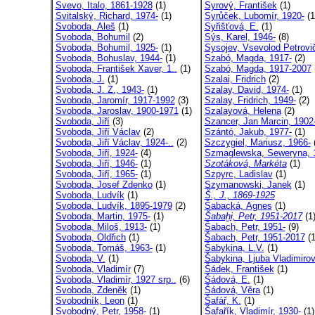
Svevo, Italo, 1861-1928
(1)
Syrový, František
(1)
Svitalský, Richard, 1974-
(1)
Syrůček, Lubomír, 1920-
(1
Svoboda, Aleš
(1)
Syřišťová, E.
(1)
Svoboda, Bohumil
(2)
Sýs, Karel, 1946-
(8)
Svoboda, Bohumil, 1925-
(1)
Sysojev, Vsevolod Petrovi
Svoboda, Bohuslav, 1944-
(1)
Szabó, Magda, 1917-
(2)
Svoboda, František Xaver, 1..
(1)
Szabó, Magda, 1917-2007
Svoboda, J.
(1)
Szalai, Fridrich
(2)
Svoboda, J. Z., 1943-
(1)
Szalay, David, 1974-
(1)
Svoboda, Jaromír, 1917-1992
(3)
Szalay, Fridrich, 1949-
(2)
Svoboda, Jaroslav, 1900-1971
(1)
Szalayová, Helena
(2)
Svoboda, Jiří
(3)
Szancer, Jan Marcin, 1902-
Svoboda, Jiří Václav
(2)
Szántó, Jakub, 1977-
(1)
Svoboda, Jiří Václav, 1924-..
(2)
Szczygiel, Mariusz, 1966-
(
Svoboda, Jiří, 1924-
(4)
Szmaglewska, Seweryna, 1
Svoboda, Jiří, 1946-
(1)
Szotáková, Markéta
(1)
Svoboda, Jiří, 1965-
(1)
Szpyrc, Ladislav
(1)
Svoboda, Josef Zdenko
(1)
Szymanowski, Janek
(1)
Svoboda, Ludvík
(1)
Š., J., 1869-1925
Svoboda, Ludvík, 1895-1979
(2)
Šabacká, Agnes
(1)
Svoboda, Martin, 1975-
(1)
Šabaḫi, Petr, 1951-2017
(1
Svoboda, Miloš, 1913-
(1)
Šabach, Petr, 1951-
(9)
Svoboda, Oldřich
(1)
Šabach, Petr, 1951-2017
(1
Svoboda, Tomáš, 1963-
(1)
Šabykina, L.V.
(1)
Svoboda, V.
(1)
Šabykina, Ljuba Vladimiro
Svoboda, Vladimír
(7)
Šádek, František
(1)
Svoboda, Vladimír, 1927 srp..
(6)
Šádová, E.
(1)
Svoboda, Zdeněk
(1)
Šádová, Věra
(1)
Svobodník, Leon
(1)
Šafář, K.
(1)
Svobodný, Petr, 1958-
(1)
Šafařík, Vladimír, 1930-
(1)