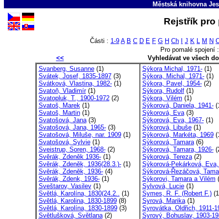
Městská knihovna Jes
Rejstřík pro
Části :
1-9
A
B
C
D
E
F
G
H
Ch
I
J
K
L
M
N
Pro pomalé spojení 
<<
Vyhledávat ve všech d
Svanberg, Susanne
(1)
Sýkora Michal, 1971-
(1)
Svátek, Josef, 1835-1897
(3)
Sýkora, Michal, 1971-
(1)
Svátková, Vlastina, 1982-
(1)
Sýkora, Pavel, 1954-
(2)
Svatoň, Vladimír
(1)
Sýkora, Rudolf
(1)
Svatopluk, T., 1900-1972
(2)
Sýkora, Vilém
(1)
Svatoš, Marek
(1)
Sýkorová, Daniela, 1941-
(
Svatoš, Martin
(1)
Sýkorová, Eva
(3)
Svatošová, Jana
(3)
Sýkorová, Eva, 1967-
(1)
Svatošová, Jana, 1965-
(3)
Sýkorová, Libuše
(1)
Svatošová, Miluše, nar. 1909
(1)
Sýkorová, Markéta, 1969
(
Svatošová, Sylvie
(1)
Sýkorová, Tamara
(6)
Sveistrup, Soren, 1968-
(2)
Sýkorová, Tamara, 1926-
(
Svěrák, Zdeněk 1936-
(1)
Sýkorová, Tereza
(2)
Svěrák, Zdeněk, 1936(28.3.)-
(1)
Sýkorová-Pekárková, Eva, 
Svěrák, Zdeněk, 1936-
(4)
Sýkorová-Řezáčová, Tama
Svěrák, Zdenk, 1936-
(1)
Sýkorovi, Tamara a Vilém
(
Sveštarov, Vasilev
(1)
Sylvová, Lucie
(1)
Světlá, Karolína, 1830(24.2..
(1)
Symes, R. F. (Robert F.)
(1
Světlá, Karolina, 1830-1899
(8)
Syrová, Marika
(1)
Světlá, Karolína, 1830-1899
(3)
Syrovátka, Oldřich, 1911-19
Světlušková, Světlana
(2)
Syrový, Bohuslav, 1903-19