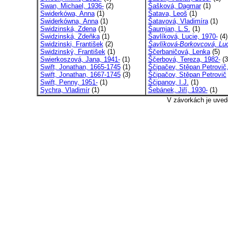
Swan, Michael, 1936-
(2)
Šašková, Dagmar
(1)
Swiderkówa, Anna
(1)
Šatava, Leoš
(1)
Swiderkówna, Anna
(1)
Šatavová, Vladimíra
(1)
Swidzinská, Zdena
(1)
Šaumjan, L.S.
(1)
Swidzinská, Zdeňka
(1)
Šavlíková, Lucie, 1970-
(4)
Swidzinski, František
(2)
Šavlíková-Borkovcová, Luc
Swidzinský, František
(1)
Ščerbaničová, Lenka
(5)
Swierkoszová, Jana, 1941-
(1)
Ščerbová, Tereza, 1982-
(3
Swift, Jonathan, 1665-1745
(1)
Ščipačev, Stěpan Petrovič,
Swift, Jonathan, 1667-1745
(3)
Ščipačov, Stěpan Petrovič
Swift, Penny, 1951-
(1)
Ščipanov, I.J.
(1)
Sychra, Vladimír
(1)
Šebánek, Jiří, 1930-
(1)
V závorkách je uved