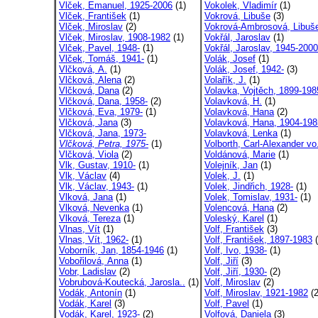
Vlček, Emanuel, 1925-2006
(1)
Vokolek, Vladimír
(1)
Vlček, František
(1)
Vokrová, Libuše
(3)
Vlček, Miroslav
(2)
Vokrová-Ambrosová, Libuše
Vlček, Miroslav, 1908-1982
(1)
Vokřál, Jaroslav
(1)
Vlček, Pavel, 1948-
(1)
Vokřál, Jaroslav, 1945-2000
Vlček, Tomáš, 1941-
(1)
Volák, Josef
(1)
Vlčková, A.
(1)
Volák, Josef, 1942-
(3)
Vlčková, Alena
(2)
Volařík, J.
(1)
Vlčková, Dana
(2)
Volavka, Vojtěch, 1899-198
Vlčková, Dana, 1958-
(2)
Volavková, H.
(1)
Vlčková, Eva, 1979-
(1)
Volavková, Hana
(2)
Vlčková, Jana
(3)
Volavková, Hana, 1904-198
Vlčková, Jana, 1973-
Volavková, Lenka
(1)
Vlčková, Petra, 1975-
(1)
Volborth, Carl-Alexander vo
Vlčková, Viola
(2)
Voldánová, Marie
(1)
Vlk, Gustav, 1910-
(1)
Volejník, Jan
(1)
Vlk, Václav
(4)
Volek, J.
(1)
Vlk, Václav, 1943-
(1)
Volek, Jindřich, 1928-
(1)
Vlková, Jana
(1)
Volek, Tomislav, 1931-
(1)
Vlková, Nevenka
(1)
Volencová, Hana
(2)
Vlková, Tereza
(1)
Voleský, Karel
(1)
Vlnas, Vít
(1)
Volf, František
(3)
Vlnas, Vít, 1962-
(1)
Volf, František, 1897-1983
(
Voborník, Jan, 1854-1946
(1)
Volf, Ivo, 1938-
(1)
Vobořilová, Anna
(1)
Volf, Jiří
(3)
Vobr, Ladislav
(2)
Volf, Jiří, 1930-
(2)
Vobrubová-Koutecká, Jarosla..
(1)
Volf, Miroslav
(2)
Vodák, Antonín
(1)
Volf, Miroslav, 1921-1982
(2
Vodák, Karel
(3)
Volf, Pavel
(1)
Vodák, Karel, 1923-
(2)
Volfová, Daniela
(3)