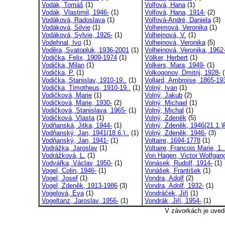
Vodák, Tomáš
(1)
Volfová, Hana
(1)
Vodák, Vlastimil, 1946-
(1)
Volfová, Hana, 1914-
(2)
Vodáková, Radoslava
(1)
Volfová-André, Daniela
(3)
Vodáková, Silvie
(1)
Volhejmová, Veronika
(1)
Vodáková, Sylvie, 1926-
(1)
Volhejnová, V.
(1)
Vodehnal, Ivo
(1)
Volhejnová, Veronika
(5)
Voděra, Svatopluk, 1936-2001
(1)
Volhejnová, Veronika, 1962
Vodička, Felix, 1909-1974
(1)
Völker, Herbert
(1)
Vodička, Milan
(1)
Volkers, Mara, 1949-
(1)
Vodička, P.
(1)
Volkogonov, Dmitrij, 1928-
(
Vodička, Stanislav, 1910-19..
(1)
Vollard, Ambroise, 1865-19
Vodička, Timotheus, 1910-19..
(1)
Volný, Ivan
(1)
Vodičková, Marie
(1)
Volný, Jakub
(2)
Vodičková, Marie, 1930-
(2)
Volný, Michael
(1)
Vodičková, Stanislava, 1965-
(1)
Volný, Michal
(1)
Vodičková, Vlasta
(1)
Volný, Zdeněk
(5)
Vodňanská, Jitka, 1944-
(1)
Volný, Zdeněk, 1946(21.1.)P
Vodňanský, Jan, 1941(18.6.)..
(1)
Volný, Zdeněk, 1946-
(3)
Vodňanský, Jan, 1941-
(1)
Voltaire, 1694-1778
(1)
Vodrážka, Jaroslav
(1)
Voltaire, Francois Marie, 1..
Vodrážková, L.
(1)
Von Hagen, Victor Wolfgang
Vodvářka, Václav, 1950-
(1)
Vonásek, Rudolf, 1914-
(1)
Vogel, Colin, 1946-
(1)
Vonášek, František
(1)
Vogel, Josef
(1)
Vondra, Adolf
(2)
Vogel, Zdeněk, 1913-1986
(3)
Vondra, Adolf, 1932-
(1)
Vogelová, Eva
(1)
Vondráček, Jiří
(1)
Vogeltanz, Jaroslav, 1956-
(1)
Vondrák, Jiří, 1954-
(1)
V závorkách je uved