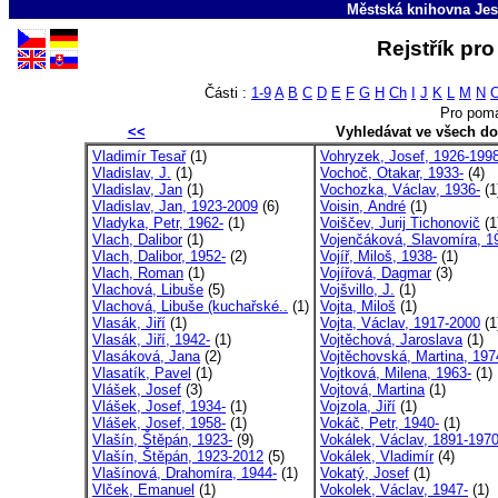
Městská knihovna Jes
Rejstřík pro
Části :
1-9
A
B
C
D
E
F
G
H
Ch
I
J
K
L
M
N
Pro poma
<<
Vyhledávat ve všech d
Vladimír Tesař
(1)
Vohryzek, Josef, 1926-199
Vladislav, J.
(1)
Vochoč, Otakar, 1933-
(4)
Vladislav, Jan
(1)
Vochozka, Václav, 1936-
(1
Vladislav, Jan, 1923-2009
(6)
Voisin, André
(1)
Vladyka, Petr, 1962-
(1)
Voiščev, Jurij Tichonovič
(1
Vlach, Dalibor
(1)
Vojenčáková, Slavomíra, 19
Vlach, Dalibor, 1952-
(2)
Vojíř, Miloš, 1938-
(1)
Vlach, Roman
(1)
Vojířová, Dagmar
(3)
Vlachová, Libuše
(5)
Vojšvillo, J.
(1)
Vlachová, Libuše (kuchařské..
(1)
Vojta, Miloš
(1)
Vlasák, Jiří
(1)
Vojta, Václav, 1917-2000
(1
Vlasák, Jiří, 1942-
(1)
Vojtěchová, Jaroslava
(1)
Vlasáková, Jana
(2)
Vojtěchovská, Martina, 197
Vlasatík, Pavel
(1)
Vojtková, Milena, 1963-
(1)
Vlášek, Josef
(3)
Vojtová, Martina
(1)
Vlášek, Josef, 1934-
(1)
Vojzola, Jiří
(1)
Vlášek, Josef, 1958-
(1)
Vokáč, Petr, 1940-
(1)
Vlašín, Štěpán, 1923-
(9)
Vokálek, Václav, 1891-197
Vlašín, Štěpán, 1923-2012
(5)
Vokálek, Vladimír
(4)
Vlašínová, Drahomíra, 1944-
(1)
Vokatý, Josef
(1)
Vlček, Emanuel
(1)
Vokolek, Václav, 1947-
(1)