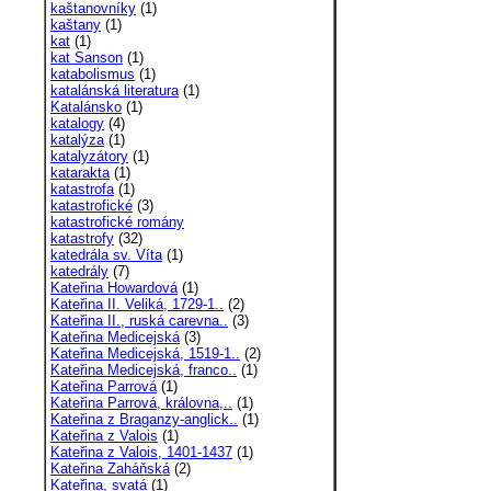
kaštanovníky
(1)
kaštany
(1)
kat
(1)
kat Sanson
(1)
katabolismus
(1)
katalánská literatura
(1)
Katalánsko
(1)
katalogy
(4)
katalýza
(1)
katalyzátory
(1)
katarakta
(1)
katastrofa
(1)
katastrofické
(3)
katastrofické romány
katastrofy
(32)
katedrála sv. Víta
(1)
katedrály
(7)
Kateřina Howardová
(1)
Kateřina II. Veliká, 1729-1..
(2)
Kateřina II., ruská carevna..
(3)
Kateřina Medicejská
(3)
Kateřina Medicejská, 1519-1..
(2)
Kateřina Medicejská, franco..
(1)
Kateřina Parrová
(1)
Kateřina Parrová, královna,..
(1)
Kateřina z Braganzy-anglick..
(1)
Kateřina z Valois
(1)
Kateřina z Valois, 1401-1437
(1)
Kateřina Zaháňská
(2)
Kateřina, svatá
(1)