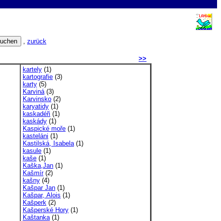
,
zurück
>>
kartely
(1)
kartografie
(3)
karty
(5)
Karviná
(3)
Karvinsko
(2)
karyatidy
(1)
kaskadéři
(1)
kaskády
(1)
Kaspické moře
(1)
kasteláni
(1)
Kastilská, Isabela
(1)
kasule
(1)
kaše
(1)
Kaška,Jan
(1)
Kašmír
(2)
kašny
(4)
Kašpar Jan
(1)
Kašpar, Alois
(1)
Kašperk
(2)
Kašperské Hory
(1)
Kaštanka
(1)