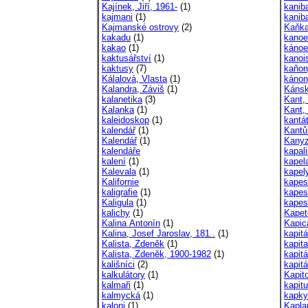
Kajínek, Jiří, 1961-
(1)
kaniba
kajmani
(1)
kanib
Kajmanské ostrovy
(2)
Kaňka
kakadu
(1)
kanoe
kakao
(1)
kánoe
kaktusářství
(1)
kanoi
kaktusy
(7)
kaňon
Kálalová, Vlasta
(1)
kánon
Kalandra, Záviš
(1)
Kánsk
kalanetika
(3)
Kant,
Kalanka
(1)
Kant,
kaleidoskop
(1)
kantá
kalendář
(1)
Kantů
Kalendář
(1)
Kanyz
kalendáře
kapal
kalení
(1)
kapel
Kalevala
(1)
kapel
Kalifornie
kapes
kaligrafie
(1)
kapes
Kaligula
(1)
kapes
kalichy
(1)
Kapet
Kalina Antonín
(1)
Kapic
Kalina, Josef Jaroslav, 181..
(1)
kapitá
Kalista, Zdeněk
(1)
kapit
Kalista, Zdeněk, 1900-1982
(1)
kapit
kališníci
(2)
kapitá
kalkulátory
(1)
Kapito
kalmaři
(1)
kapit
kalmycká
(1)
kapky
kaloni
(1)
Kapla