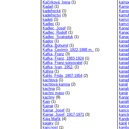
Kačírková, Irena
(1)
kampe
Kadaň
(1)
Kampe
kadeřnické
(1)
Kamp
kadeřnictví
(3)
kamuf
kadeti
(1)
kamzí
Kadlec
(1)
kamz
Kadlec, Josef
(1)
Kanaá
Kadlec, Rudolf
(1)
Kana
Kadlec, Svatopluk
(1)
Kana
Kadov
(1)
kanad
Kafka, Bohumil
(1)
kanads
Kafka, Čestmír, 1922-1988 m..
(1)
kanads
Kafka, Franz
(3)
kanads
Kafka, Franz, 1883-1924
(1)
kanad
Kafka, Franz-spisovatel
(1)
kanad
Kafka, Ivan, 1952-
(1)
kanad
Káhira
(1)
kanad
Kahlo, Frida, 1907-1954
(2)
kanad
kachlová
(1)
kanad
kachlová kamna
(2)
kanál
kachna
(1)
kanal
kachní maso
(1)
kanár
kachny
(9)
Kanár
Kain
(1)
kanáři
Kainar
(1)
kance
Kainar, Josef
(1)
kanci
Kainar, Josef, 1917-1971
(3)
kanclé
Kája Mařík
(4)
Kandi
kajaky
(1)
káně
(
kajícnost
(1)
kanib