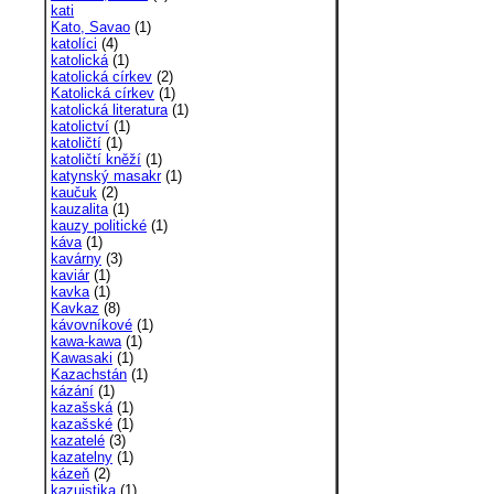
kati
Kato, Savao
(1)
katolíci
(4)
katolická
(1)
katolická církev
(2)
Katolická církev
(1)
katolická literatura
(1)
katolictví
(1)
katoličtí
(1)
katoličtí kněží
(1)
katynský masakr
(1)
kaučuk
(2)
kauzalita
(1)
kauzy politické
(1)
káva
(1)
kavárny
(3)
kaviár
(1)
kavka
(1)
Kavkaz
(8)
kávovníkové
(1)
kawa-kawa
(1)
Kawasaki
(1)
Kazachstán
(1)
kázání
(1)
kazašská
(1)
kazašské
(1)
kazatelé
(3)
kazatelny
(1)
kázeň
(2)
kazuistika
(1)