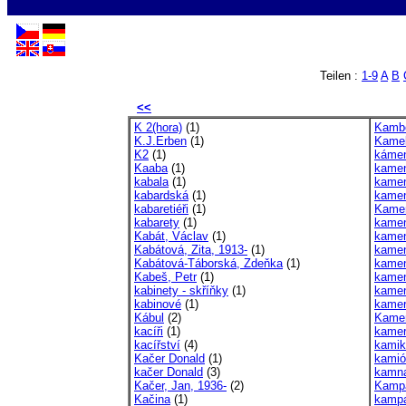
Teilen :
1-9
A
B
<<
K 2(hora)
(1)
Kambod
K.J.Erben
(1)
Kamel
K2
(1)
káme
Kaaba
(1)
kamen
kabala
(1)
kamen
kabardská
(1)
kamen
kabaretiéři
(1)
Kamen
kabarety
(1)
kame
Kabát, Václav
(1)
kame
Kabátová, Zita, 1913-
(1)
kamen
Kabátová-Táborská, Zdeňka
(1)
kamen
Kabeš, Petr
(1)
kame
kabinety - skříňky
(1)
kamen
kabinové
(1)
kame
Kábul
(2)
Kame
kacíři
(1)
kame
kacířství
(4)
kamik
Kačer Donald
(1)
kamió
kačer Donald
(3)
kamn
Kačer, Jan, 1936-
(2)
Kamp
Kačina
(1)
kamp