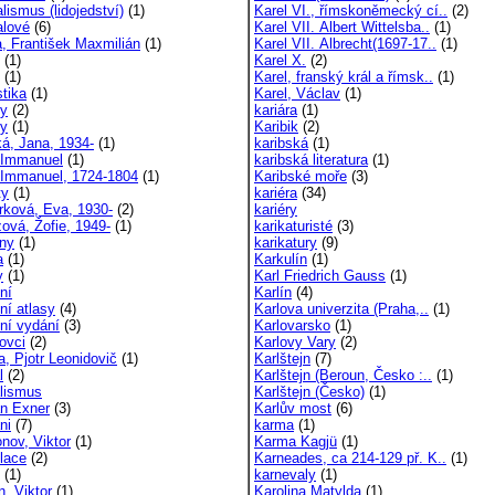
lismus (lidojedství)
(1)
Karel VI., římskoněmecký cí..
(2)
alové
(6)
Karel VII. Albert Wittelsba..
(1)
, František Maxmilián
(1)
Karel VII. Albrecht(1697-17..
(1)
(1)
Karel X.
(2)
(1)
Karel, franský král a římsk..
(1)
stika
(1)
Karel, Václav
(1)
y
(2)
kariára
(1)
y
(1)
Karibik
(2)
á, Jana, 1934-
(1)
karibská
(1)
 Immanuel
(1)
karibská literatura
(1)
 Immanuel, 1724-1804
(1)
Karibské moře
(3)
ty
(1)
kariéra
(34)
rková, Eva, 1930-
(2)
kariéry
ová, Žofie, 1949-
(1)
karikaturisté
(3)
iny
(1)
karikatury
(9)
a
(1)
Karkulín
(1)
y
(1)
Karl Friedrich Gauss
(1)
ní
Karlín
(4)
ní atlasy
(4)
Karlova univerzita (Praha,..
(1)
ní vydání
(3)
Karlovarsko
(1)
ovci
(2)
Karlovy Vary
(2)
a, Pjotr Leonidovič
(1)
Karlštejn
(7)
l
(2)
Karlštejn (Beroun, Česko :..
(1)
alismus
Karlštejn (Česko)
(1)
án Exner
(3)
Karlův most
(6)
ni
(7)
karma
(1)
nov, Viktor
(1)
Karma Kagjü
(1)
ulace
(2)
Karneades, ca 214-129 př. K..
(1)
(1)
karnevaly
(1)
n, Viktor
(1)
Karolina Matylda
(1)