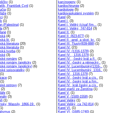
ličky
(1)
karcinogeny
(1)
lík, František Cyril
(1)
kardiochirurgie
(2)
učia
(1)
kardiologie
(5)
láže
(1)
kardiovaskulární systém
(1)
ci
(1)
Karel
(2)
ík
(1)
Karel I.
(3)
n (Palestina)
(1)
Karel I. Veliký (císař řím...
(1)
da
(37)
Karel I. Veliký, 747-814
(3)
ďané
(1)
Karel II.
(1)
ská
(4)
Karel II. (823-877)
(1)
ká lit.
(1)
Karel II. -angl. a skot. kr..
(1)
ká literatura
(20)
Karel III. Tlustý(839-888)
(1)
ká literatuta
(1)
Karel IV.
(21)
ská tvorba
(1)
Karel IV. (1316-1378)
(2)
ské
(3)
Karel IV. , 1316-1378
(1)
ské romány
(2)
Karel IV. , český král a ří..
(1)
ské romány (anglicky
(2)
Karel IV. -český a německý..
(1)
ské romány (anglicky)
(6)
Karel IV. Lucemburský(1316-..
(1)
ské spisovatelky
(1)
Karel IV. Lucemburský, 1316..
(1)
(1)
Karel IV., 1316-1378
(7)
izace
(2)
Karel IV., český král a cís..
(1)
(1)
Karel IV., český král a řím..
ské ostrovy
(7)
Karel IV., král český a cís..
(1)
(2)
Karel starší ze Žerotína
(1)
láře
(1)
Karel V.
(1)
onály
(3)
Karel V. (1500-1558)
(1)
ři
(1)
Karel Veliký
(1)
nsky, Wassily, 1866-19..
(1)
Karel Veliký, ca 742-814
(1)
1)
Karel VI.
(1)
alismus
(2)
Karel VI. (1685-1740)
(1)