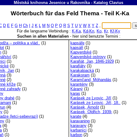
Městská knihovna Jesenice u Rakovníka
-
Katalog
Clavius
Wörterbuch für das Feld Thema - Teil K-Ka
C
D
E
F
G
H
Ch
I
J
K
L
M
N
O
P
Q
R
S
T
U
V
W
X
Y
Z
,
Für die langsame Verbindung :
K-Ka
,
Kd-Kn
,
Ko
,
Kr
,
Kř-Ky
Suchen in allen Materialien
-
hier sind benutzte Termini :
ža -- politika a vlád..
(1)
kapsáře
(1)
ot
(1)
kapsáři
(1)
n
(1)
Kapverdské
(1)
ářství
(1)
Kapverdské ostrovy
(1)
íci
(1)
Karafiát, Jan, 1846-1929
(1)
ické
(1)
karafiáty
(1)
ík, Jan
(1)
karakalpacká
(1)
nná
(3)
Karakoram
(1)
nné
(2)
Karamčand, Móhandás
(1)
né kříže
(1)
karantény
(3)
né zahrady
(1)
Káraný
(1)
ny
karas
(1)
y drahé
(1)
Karásek ze Lvovic, Jiří
(1)
ramani
(1)
Karásek ze Lvovic, Jiří, 18..
(1)
run
(4)
Karásek, Arnošt
(1)
ry
(1)
Karásek, Oldřich, 1939-
(1)
adze (letci-sebevrazi)
(1)
karate
(4)
ny
(1)
karavaning
(1)
a
(4)
karavany
(3)
a
(2)
karbaníci
(1)
aň
(1)
karbon
(2)