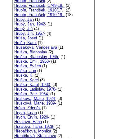
Hrubín, František
(2)
Hrubín, František, 1749-18..
(3)
Hrubín, František, 1910(17..
(2)
Hrubín, František, 1910-19..
(18)
Hrubý, Jan
(1)
Hrubý, Jan, 1942-
(1)
Hrubý, Jiří
(4)
Hrubý, Jiří, 1957-
(4)
Hrůša, Josef
(1)
Hruša, Karel
(1)
Hrušáková, Věnceslava
(1)
Hruška, Blahoslav
(2)
Hruška, Blahoslav, 1945-
(1)
Hruška, Emil, 1958-
(1)
Hruška, Evžen
(1)
Hruška, Jan
(1)
Hruška, K.
(1)
Hruška, Karel
(3)
Hruška, Karel, 1930-
(3)
Hruška, Ladislav, 1978-
(1)
Hruška, Petr, 1964-
(1)
Hrušková, Marie, 1924-
(3)
Hrušková, Marie, 1939-
(1)
Hrůza, Zdeněk
(1)
Hrych, Ervín
(1)
Hrych, Ervín, 1929-
(1)
Hrzalová, Hana
(1)
Hrzalová, Hana, 1929-
(1)
Hřebačková, Monika
(2)
Hřebíčková, Stanislava
(2)