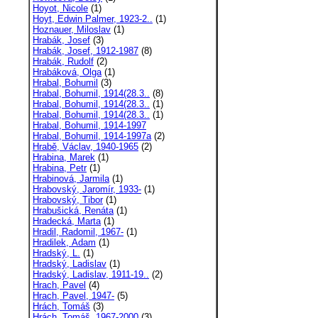
Hoyot, Nicole
(1)
Hoyt, Edwin Palmer, 1923-2..
(1)
Hoznauer, Miloslav
(1)
Hrabák, Josef
(3)
Hrabák, Josef, 1912-1987
(8)
Hrabák, Rudolf
(2)
Hrabáková, Olga
(1)
Hrabal, Bohumil
(3)
Hrabal, Bohumil, 1914(28.3..
(8)
Hrabal, Bohumil, 1914(28.3..
(1)
Hrabal, Bohumil, 1914(28.3..
(1)
Hrabal, Bohumil, 1914-1997
Hrabal, Bohumil, 1914-1997a
(2)
Hrabě, Václav, 1940-1965
(2)
Hrabina, Marek
(1)
Hrabina, Petr
(1)
Hrabinová, Jarmila
(1)
Hrabovský, Jaromír, 1933-
(1)
Hrabovský, Tibor
(1)
Hrabušická, Renáta
(1)
Hradecká, Marta
(1)
Hradil, Radomil, 1967-
(1)
Hradilek, Adam
(1)
Hradský, L.
(1)
Hradský, Ladislav
(1)
Hradský, Ladislav, 1911-19..
(2)
Hrach, Pavel
(4)
Hrach, Pavel, 1947-
(5)
Hrách, Tomáš
(3)
Hrách, Tomáš, 1967-2000
(3)