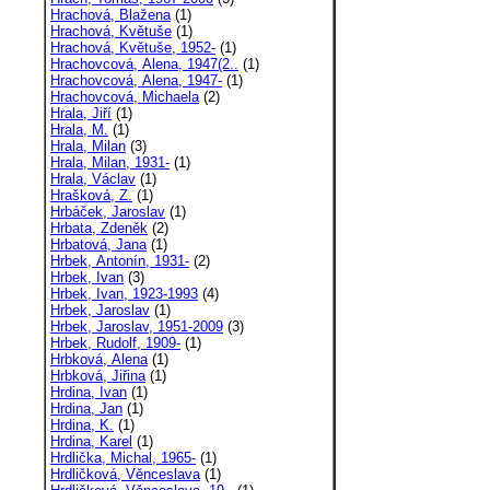
Hrachová, Blažena
(1)
Hrachová, Květuše
(1)
Hrachová, Květuše, 1952-
(1)
Hrachovcová, Alena, 1947(2..
(1)
Hrachovcová, Alena, 1947-
(1)
Hrachovcová, Michaela
(2)
Hrala, Jiří
(1)
Hrala, M.
(1)
Hrala, Milan
(3)
Hrala, Milan, 1931-
(1)
Hrala, Václav
(1)
Hrašková, Z.
(1)
Hrbáček, Jaroslav
(1)
Hrbata, Zdeněk
(2)
Hrbatová, Jana
(1)
Hrbek, Antonín, 1931-
(2)
Hrbek, Ivan
(3)
Hrbek, Ivan, 1923-1993
(4)
Hrbek, Jaroslav
(1)
Hrbek, Jaroslav, 1951-2009
(3)
Hrbek, Rudolf, 1909-
(1)
Hrbková, Alena
(1)
Hrbková, Jiřina
(1)
Hrdina, Ivan
(1)
Hrdina, Jan
(1)
Hrdina, K.
(1)
Hrdina, Karel
(1)
Hrdlička, Michal, 1965-
(1)
Hrdličková, Věnceslava
(1)