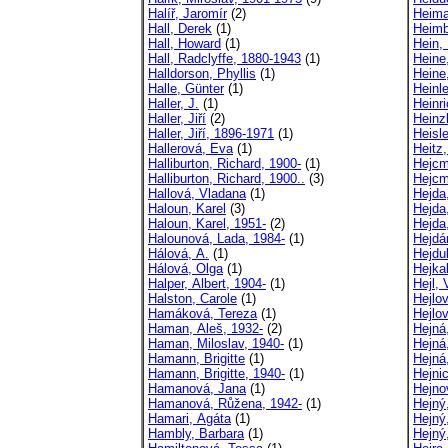
Halíř, Jaromír
(2)
Heima
Hall, Derek
(1)
Heimb
Hall, Howard
(1)
Hein, 
Hall, Radclyffe, 1880-1943
(1)
Heine
Halldorson, Phyllis
(1)
Heine
Halle, Günter
(1)
Heinle
Haller, J.
(1)
Heinri
Haller, Jiří
(2)
Heinzl
Haller, Jiří, 1896-1971
(1)
Heisle
Hallerová, Eva
(1)
Heitz,
Halliburton, Richard, 1900-
(1)
Hejcm
Halliburton, Richard, 1900..
(3)
Hejcm
Hallová, Vladana
(1)
Hejda
Haloun, Karel
(3)
Hejda,
Haloun, Karel, 1951-
(2)
Hejda
Halounová, Lada, 1984-
(1)
Hejdán
Hálová, A.
(1)
Hejdu
Hálová, Olga
(1)
Hejka
Halper, Albert, 1904-
(1)
Hejl,
Halston, Carole
(1)
Hejlo
Hamáková, Tereza
(1)
Hejlov
Haman, Aleš, 1932-
(2)
Hejná
Haman, Miloslav, 1940-
(1)
Hejná
Hamann, Brigitte
(1)
Hejná
Hamann, Brigitte, 1940-
(1)
Hejni
Hamanová, Jana
(1)
Hejno
Hamanová, Růžena, 1942-
(1)
Hejný
Hamari, Agáta
(1)
Hejný
Hambly, Barbara
(1)
Hejný,