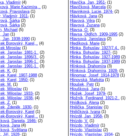
ka, Vladimír
(4)
Hlavička, Jan, 1951-
(1)
ková, Marie Kazimíra,..
(1)
Hlavičková, Marcela
(1)
ková, Pravoslava
(1)
Hlavinková, Lucie, 1974-
(2)
, Vladimír, 1911-
(1)
Hlávková, Jana
(2)
rová, Šárka
(2)
Hlavová, Věra
(1)
rová, Šárka
(2)
Hlavová, Zuzana
(1)
n, Michael
(5)
Hlavsa, O.
(3)
c, Jan
(1)
Hlavsa, Oldřich, 1909-1995
(2)
c, Jan, 1938-1990
(1)
Hlavsová, Jaroslava
(2)
ček Borovský, Karel,..
(4)
Hledíková, Marie
(1)
ček Miroslav
(1)
Hlinka, Bohuslav, 1927(7.4..
(1)
ek, Jaroslav, 1881-1..
(2)
Hlinka, Bohuslav, 1927-
(1)
ek, Jaroslav, 1896(3..
(2)
Hlinka, Bohuslav, 1927-1989
(2)
ek, Jaroslav, 1896-1..
(3)
Hlinka, Bohuslav, 1937-1989
(2)
ek, Jaroslav, 1991-1..
(3)
Hlínková, Drahomíra
(3)
ček, K.
(1)
Hlínková, Drahomíra, 1928-
(2)
ček, Karel, 1907-1988
(2)
Hlinomaz, Josef, 1914-1978
(1)
ček, Karel, 1950-
(1)
Hlinovská, Markéta
(1)
ček, M.
(1)
Hloušek, Petr
(1)
ček, Miloslav
(1)
Hloušková, Jana
(1)
ček, Miloslav, 1933-
(2)
Hložek, Josef, 1979-
(1)
ček, Miloslav, 1938-
(4)
Hložník, Ferdinand, 1921-2..
(1)
ček, Z.
(1)
Hnídková, Alena
(2)
ček, Zdeněk, 1930-
(1)
Hnilička, Stanislav
(1)
ček-Borovský, Karel
(1)
Hniličková, Ivana
(1)
ček-Borovský, Karel,..
(1)
Hnízdil, Jan, 1958-
(3)
čková, Daniela, 1946-
(2)
Hnízdo, V.
(1)
čková, Jana
(4)
Hnízdo, Vladimír
(1)
čková, Světlana
(1)
Hnízdo, Vlastislav
(2)
, Jiří, 1928-
(1)
Hnízdo, Vlastislav, 1934-
(2)