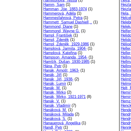
Hamiltonová, Tessa
(1)
Hejra,
Hamm, Sam
(1)
Hejzla
Hamman, Jöe, 1883-1974
(1)
Hejzl
Hammerová, Adéla
(1)
Hela, 
Hammesfahrová, Petra
(1)
Helce
Hammett, Samuel Dashiell,..
(1)
Heleb
Hammond, Diane
(1)
Helek
Hammond, Wayne G.
(1)
Helfe
Hampl, František
(1)
Helido
Hampl, Zdeněk
(1)
Helido
Hampl, Zdeněk, 1929-1986
(1)
Hélio
Hamplová, Jarmila, 1904-
(1)
Heller
Hamplová, Kateřina
(1)
Helle
Hampson, Amanda, 1954-
(1)
Hellm
Hamšík, Dušan, 1930-1985
(1)
Hellm
Hána, Petr
(1)
Hellm
Hanák, Arnošt, 1963-
(1)
Hellm
Hanák, Jiří
(1)
Hellm
Hanák, Jiří, 1938-
(2)
Helmb
Hanák, Lumír
(1)
Helmi
Hanák, M.
(1)
Helt,
Hanák, Mirko
(2)
Hemin
Hanák, Mirko, 1921-1971
(8)
Hemin
Hanák, V.
(1)
Hemzo
Hanák, Vladimír
(7)
Henck
Hanáková, M.
(1)
Hende
Hanáková, Milada
(2)
Hendr
Hanáková, S.
(1)
Hendr
Hanauerová, Angelika
(1)
Hendr
Handl, Petr
(1)
Hennk