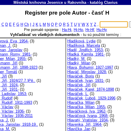
Městská knihovna Jesenice u Rakovníka
-
katalóg
Clavius
Register pre pole Autor - časť H
B
C
D
E
F
G
H
Ch
I
J
K
L
M
N
O
P
Q
R
S
T
U
V
W
X
Y
Z
,
Pre pomalé spojenie :
Ha-Hi
,
Hj-Ho
,
Hr-Hř
,
Hu-Hy
Vyhľadávať vo všetkých dokumentoch
-
tu sú použité termíny :
rová, Eva, 1954-
(3)
Hladíková, Lydie
(1)
an, J.
(1)
Hladíková, Marcela
(1)
an, Jaroslav
(1)
Hladil, Jindřich, 1953-
(1)
ann, Romy, 1981-
(1)
Hladká, Kamila, 1981-
(1)
er, Milan, 1955-
(2)
Hladký, M.
(1)
mann, Jiří
(1)
Hladký, Milan
(2)
mann, Jiří, 1898-1923
(1)
Hlava, Bohumír, 1927-1997
(1)
er, Tomáš
(1)
Hlaváč, Miroslav, 1928-
(1)
 Jiří
(3)
Hlaváček, Boris
(1)
 Jiří, 1924(27.7.)Pě..
(1)
Hlaváček, Ivan, 1931-
(1)
 Jiří, 1924-
(2)
Hlaváček, Jiří
(1)
 Jiří, 1931-
(1)
Hlaváček, Karel, 1874-1898
(1)
 Ladislav, 1953-
(1)
Hlaváček, L.
(1)
, Rudolf
(4)
Hlaváček, Luboš, 1929-1996
(2)
, Rudolf, 1911-1993
(7)
Hlavačka, Milan
(3)
, Václav
(1)
Hlavačka, Milan, 1955-
(2)
, Václav, 1936-
(1)
Hlaváčková, Iva, 1962-
(1)
, Václav, 1936-2011
Hlaváčová, Ivana, 1968-
(1)
ka, J.
(1)
Hlavatý, Vratislav, 1934-
(3)
ka, Jaroslav, 1918-19..
(1)
Hlavenka, Jiří, 1964-
(2)
ka, M.
(2)
Hlavička, Jan
(1)