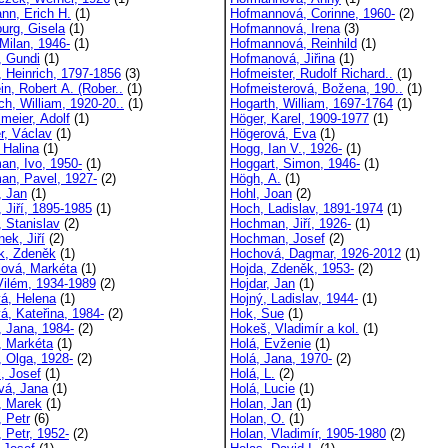
nn, Erich H.
(1)
Hofmannová, Corinne, 1960-
(2)
urg, Gisela
(1)
Hofmannová, Irena
(3)
Milan, 1946-
(1)
Hofmannová, Reinhild
(1)
, Gundi
(1)
Hofmanová, Jiřina
(1)
, Heinrich, 1797-1856
(3)
Hofmeister, Rudolf Richard..
(1)
in, Robert A. (Rober..
(1)
Hofmeisterová, Božena, 190..
(1)
ch, William, 1920-20..
(1)
Hogarth, William, 1697-1764
(1)
meier, Adolf
(1)
Höger, Karel, 1909-1977
(1)
r, Václav
(1)
Högerová, Eva
(1)
 Halina
(1)
Hogg, Ian V., 1926-
(1)
an, Ivo, 1950-
(1)
Hoggart, Simon, 1946-
(1)
an, Pavel, 1927-
(2)
Högh, A.
(1)
, Jan
(1)
Hohl, Joan
(2)
 Jiří, 1895-1985
(1)
Hoch, Ladislav, 1891-1974
(1)
, Stanislav
(2)
Hochman, Jiří, 1926-
(1)
ek, Jiří
(2)
Hochman, Josef
(2)
k, Zdeněk
(1)
Hochová, Dagmar, 1926-2012
(1)
lová, Markéta
(1)
Hojda, Zdeněk, 1953-
(2)
 Vilém, 1934-1989
(2)
Hojdar, Jan
(1)
vá, Helena
(1)
Hojný, Ladislav, 1944-
(1)
á, Kateřina, 1984-
(2)
Hok, Sue
(1)
, Jana, 1984-
(2)
Hokeš, Vladimír a kol.
(1)
, Markéta
(1)
Holá, Evženie
(1)
, Olga, 1928-
(2)
Holá, Jana, 1970-
(2)
c, Josef
(1)
Holá, L.
(2)
vá, Jana
(1)
Holá, Lucie
(1)
, Marek
(1)
Holan, Jan
(1)
, Petr
(6)
Holan, O.
(1)
 Petr, 1952-
(2)
Holan, Vladimír, 1905-1980
(2)