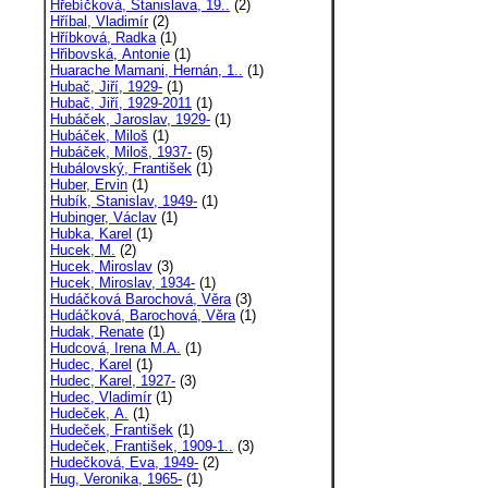
Hřebíčková, Stanislava, 19..
(2)
Hříbal, Vladimír
(2)
Hříbková, Radka
(1)
Hřibovská, Antonie
(1)
Huarache Mamani, Hernán, 1..
(1)
Hubač, Jiří, 1929-
(1)
Hubač, Jiří, 1929-2011
(1)
Hubáček, Jaroslav, 1929-
(1)
Hubáček, Miloš
(1)
Hubáček, Miloš, 1937-
(5)
Hubálovský, František
(1)
Huber, Ervin
(1)
Hubík, Stanislav, 1949-
(1)
Hubinger, Václav
(1)
Hubka, Karel
(1)
Hucek, M.
(2)
Hucek, Miroslav
(3)
Hucek, Miroslav, 1934-
(1)
Hudáčková Barochová, Věra
(3)
Hudáčková, Barochová, Věra
(1)
Hudak, Renate
(1)
Hudcová, Irena M.A.
(1)
Hudec, Karel
(1)
Hudec, Karel, 1927-
(3)
Hudec, Vladimír
(1)
Hudeček, A.
(1)
Hudeček, František
(1)
Hudeček, František, 1909-1..
(3)
Hudečková, Eva, 1949-
(2)
Hug, Veronika, 1965-
(1)