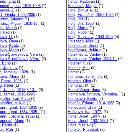
nn, Ignát
(1)
Holub, Radovan
(1)
nová, Ljuba, 1913-1996
(1)
Holubová, Magda
(1)
nová, Z.
(1)
Holý, Bohuslav
(1)
di, Gyula, 1926-2005
(1)
Holý, František, 1897-1974
(1)
ndez, Ariadna
(1)
Holý, Jiří
(1)
ndez, Miguel, 1910-19..
(1)
Holý, Jiří, 1953-
(1)
ek, Martin
(1)
Holý, Martin
(1)
, Petr
(1)
Holý, Rudolf
(1)
dová, D.
(1)
Holý, Stanislav, 1943-1998
(4)
dová, Dana
(1)
Holzbach, Mira
(1)
dová, Květa
(3)
Holzbecher, Josef
(1)
dová, Marta
(1)
Holzförster, Heidrun
(1)
dová-Šťovíčková, Věra
(2)
Holzknecht, Václav
(1)
dová-Šťovíčková, Věra..
(2)
Holzknecht, Václav, 1904-1..
(2)
, Echo
(1)
Holzner, P.
(1)
t, Jaroslav
(1)
Holzner, Petr
(3)
, Jaroslav, 1928-
(1)
Homér
(2)
tová, Alena
(1)
Homéros, zemř. -8.s
(1)
, Franz, 1926-
(1)
Homola, Oleg
(1)
g, Peter
(1)
Homoláč, M.
(1)
t, James, 1916(3.10...
(3)
Homoláčová, Hana
(3)
ot, James, 1916-1995
Homolová Tóthová, Veronika..
(1)
gkoffer, Karl Maria
(1)
Homolová, Květa
(2)
nghoffer, M.Karl
(1)
Hončík, Eduard, 1914-1988
(2)
ann, Ignát, 1854-1935
(7)
Honeywell, Chris
(1)
ann, Ignát, 1854-1935..
(1)
Hoňková, Iva, 1977-
(1)
ann, Joachim, 1932-
(1)
Hons, Josef, 1907-
(1)
annová, Marie
(1)
Hons, Josef, 1907-2001
(1)
e, Bernd
(1)
Hons, Václav
(2)
ek, Petr
(1)
Honzák, František
(2)