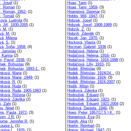
k, Josef
(1)
Hoag, Tami
(1)
k, Roman
(1)
Hoag, Tami, 1959-
(3)
k, Roman, 1952-
(1)
Hoangová, Dagmar
(1)
k, Tomáš
(2)
Hobbs, Will, 1947-
(1)
ková, Ludmila
(5)
Hobzek, Josef
(1)
, Jiří, 1930-2005
(1)
Hobzek, Josef, 1908-1989
(1)
n, M.
(1)
Hobzík, Z.
(1)
vá, M.
(1)
Hobzík, Zdeněk
(2)
vá, Milena
Hocek, Jan, 1970-
(1)
vá, S.
(1)
Hocková, Vlasta
(1)
vá, Soňa, 1958-
(4)
Hocman, Gabriel, 1936
(1)
, Jaroslav
(1)
Hodačová, Helena
(1)
, Karina
(2)
Hodačová, Helena, 1916-
(1)
n, Pavol, 1938-
(1)
Hodačová, Helena, 1916-1998
(1)
nek, Bohuslav
(9)
Hodáčová, Lilly, 1910-
(1)
nek, Bohuslav, 1893-1..
(1)
Hodek, Břetislav
(4)
nková, Marie
(1)
Hodek, Břetislav, 1924(24...
(1)
nková, Marie, 1949-
(1)
Hodek, Břetislav, 1924-
(3)
nková, R.
(1)
Hodek, Břetislav, 1924-2007
(1)
nková, Ruda
(1)
Hodík, Milan
(1)
nková, Ruda, 1905-1983
(1)
Hodková, Zdenka
(1)
nková, Růžena
(1)
Hodoušek, Eduard
(1)
nková, Zdeňka
(2)
Hodoušek, Eduard, 1921-
(1)
, Zahi
(1)
Hodoušek, Eduard, 1921-2004
(2)
s, Nigel
(1)
Hodrová, Daniela, 1946-
(3)
ns, Paula, 1972-
(3)
Hoeg, Peter, 1957(17.5.) K..
(1)
orn, J.R.
(1)
Hoegerová, Eva
(1)
orne, Jennifer R.
(1)
Hoegh, Aka
(1)
Louise L.
(1)
Hoehn, Reinhart
(1)
Louise L., 1926-
(1)
Hoeye, Michael, 1947-
(1)