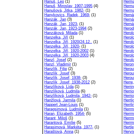
Hanuš, Leo
(1)
Herma
Hanuš, Miroslav, 1907-1995
(4)
Herma
Hanušová, Jitka, 1982-
(1)
Herma
Hanykovics, Radek, 1969-
(1)
Herná
Hanzák, Jan
(3)
Herná
Hanzák, Jan, 1923-
(1)
Herná
Hanzák, Jan, 1923-1994
(2)
Herod
Hanzáková, Milada
(1)
Herold
Hanzelka, Jiří
(1)
Herol
Hanzelka, Jiří, 1920(24.12..
(1)
Herol
Hanzelka, Jiří, 1920-
(1)
Herol
Hanzelka, Jiří, 1920-2002
(1)
Herol
Hanzelka, Jiří, 1920-2003
(4)
Herol
Hanzl, Josef
(2)
Herol
Hanzl, Vladimír
(1)
Heron
Hanzlík, Filip
(2)
Herou
Hanzlík, Josef
(3)
Herout
Hanzlík, Josef, 1938-
(3)
Herou
Hanzlík, Josef, 1938-2012
(2)
Herre
Hanzlíková, Lída
(1)
Herrin
Hanzlíková, Ludmila
(6)
Herrio
Hanzlíková, Ludmila, 1942-
(1)
Herri
Hanžlová, Jarmila
(1)
Herrli
Happert Jean-Louis
(1)
Herrli
Haragsimová, Ludmila
(1)
Herrm
Haran, Elizabeth, 1954-
(5)
Herrm
Harant, Miloš
(1)
Herrm
Harantová, Emílie
(5)
Herrm
Harasimová, Markéta, 1977-
(1)
Hertl
Haraštová, Anna
(1)
Heryn