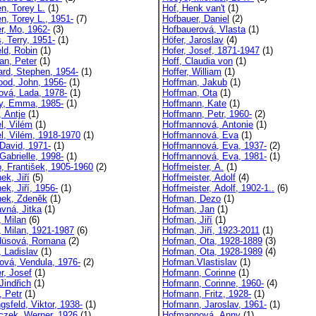
n, Torey L.
(1)
Hof, Henk van't
(1)
n, Torey L., 1951-
(7)
Hofbauer, Daniel
(2)
r, Mo, 1962-
(3)
Hofbauerová, Vlasta
(1)
, Terry, 1951-
(1)
Höfer, Jaroslav
(4)
eld, Robin
(1)
Hofer, Josef, 1871-1947
(1)
n, Peter
(1)
Hoff, Claudia von
(1)
rd, Stephen, 1954-
(1)
Hoffer, William
(1)
od, John, 1956-
(1)
Hoffman, Jakub
(1)
ová, Lada, 1978-
(1)
Hoffman, Ota
(1)
y, Emma, 1985-
(1)
Hoffmann, Kate
(1)
, Antje
(1)
Hoffmann, Petr, 1960-
(2)
l, Vilém
(1)
Hoffmannová, Antonie
(1)
l, Vilém, 1918-1970
(1)
Hoffmannová, Eva
(1)
 David, 1971-
(1)
Hoffmannová, Eva, 1937-
(2)
Gabrielle, 1998-
(1)
Hoffmannová, Eva, 1981-
(1)
, František, 1905-1960
(2)
Hoffmeister, A.
(1)
ek, Jiří
(5)
Hoffmeister, Adolf
(4)
ek, Jiří, 1956-
(1)
Hoffmeister, Adolf, 1902-1..
(6)
ek, Zdeněk
(1)
Hofman, Dezo
(1)
vná, Jitka
(1)
Hofman, Jan
(1)
, Milan
(6)
Hofman, Jiří
(1)
, Milan, 1921-1987
(6)
Hofman, Jiří, 1923-2011
(1)
düsová, Romana
(2)
Hofman, Ota, 1928-1889
(3)
, Ladislav
(1)
Hofman, Ota, 1928-1989
(4)
ová, Vendula, 1976-
(2)
Hofman.Vlastislav
(1)
r, Josef
(1)
Hofmann, Corinne
(1)
Jindřich
(1)
Hofmann, Corinne, 1960-
(4)
, Petr
(1)
Hofmann, Fritz, 1928-
(1)
gsfeld, Viktor, 1938-
(1)
Hofmann, Jaroslav, 1961-
(1)
czek, Werner, 1926
(1)
Hofmannová, Anny
(1)