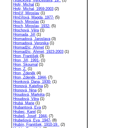
Hrdličková, Věnceslava, 19..
(1)
Hrdý, Michal
(1)
Hrdý, Michal, 1959-2003
(2)
Hrnčíř, Miroslav
(1)
Hrnčířová, Magda, 1977-
(5)
Hroch, Miroslav
(1)
Hroch, Miroslav, 1932-
(5)
Hrochová, Věra
(1)
Hromada, Jiří
(1)
Hromadová, Jaroslava
(3)
Hromadová, Veronika
(1)
Hromadžic, Ahmet
(1)
Hromadžic, Ahmet, 1923-2003
(1)
Hron, František
(3)
Hron, Jiří, 1991-
(1)
Hron, Skoumal
(1)
Hron, Z.
(1)
Hron, Zdeněk
(4)
Hron, Zdeněk, 1944-
(7)
Hronková, Dana, 1930-
(1)
Hronová, Kateřina
(2)
Hronová, Nina
(2)
Hroudová, Markéta
(1)
Hroudová, Věra
(1)
Hrubá, Marie
(1)
Hrubantová, Eva
(2)
Hrubec, Karel
(1)
Hrubeš, Josef, 1944-
(7)
Hrubešová, Eva, 1947-
(8)
Hrubín, Franitšek, 1910-19..
(2)