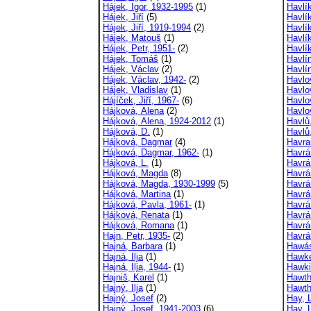
Hájek, Igor, 1932-1995
(1)
Havlí
Hájek, Jiří
(5)
Havlí
Hájek, Jiří, 1919-1994
(2)
Havlí
Hájek, Matouš
(1)
Havlí
Hájek, Petr, 1951-
(2)
Havlí
Hájek, Tomáš
(1)
Havlín
Hájek, Václav
(2)
Havlí
Hájek, Václav, 1942-
(2)
Havlo
Hájek, Vladislav
(1)
Havlo
Hájíček, Jiří, 1967-
(6)
Havlo
Hájková, Alena
(2)
Havlo
Hájková, Alena, 1924-2012
(1)
Havlů
Hájková, D.
(1)
Havlů
Hájková, Dagmar
(4)
Havra
Hájková, Dagmar, 1962-
(1)
Havrá
Hájková, L.
(1)
Havrá
Hájková, Magda
(8)
Havrá
Hájková, Magda, 1930-1999
(5)
Havrá
Hájková, Martina
(1)
Havrá
Hájková, Pavla, 1961-
(1)
Havrá
Hájková, Renata
(1)
Havrá
Hájková, Romana
(1)
Havrá
Hajn, Petr, 1935-
(2)
Havrá
Hajná, Barbara
(1)
Hawás
Hajná, Ilja
(1)
Hawke
Hajná, Ilja, 1944-
(1)
Hawki
Hajniš, Karel
(1)
Hawth
Hajný, Ilja
(1)
Hawth
Hajný, Josef
(2)
Hay, 
Hajný, Josef, 1941-2003
(6)
Hay, 