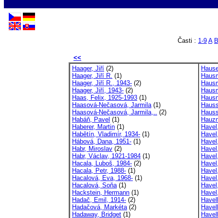
Časti :
1-9
A
<<
Haager, Jiří
(2)
Hause
Haager, Jiří R.
(1)
Hausm
Haager, Jiří R., 1943-
(2)
Hausm
Haager, Jiří, 1943-
(2)
Hausm
Haas, Felix, 1925-1993
(1)
Hausn
Haasová-Nečasová, Jarmila
(1)
Hauss
Haasová-Nečasová, Jarmila,..
(2)
Hauss
Habáň, Pavel
(1)
Hauzn
Haberer, Martin
(1)
Havel,
Habětín, Vladimír, 1934-
(1)
Havel,
Hábová, Dana, 1951-
(1)
Havel,
Habr, Miroslav
(2)
Havel,
Habr, Václav, 1921-1984
(1)
Havel,
Hacala, Luboš, 1984-
(2)
Havel
Hacala, Petr, 1988-
(1)
Havel
Hacalová, Eva, 1968-
(1)
Havel
Hacalová, Soňa
(1)
Havel
Hackstein, Hermann
(1)
Havel
Hadač, Emil, 1914-
(2)
Havel
Hadačová, Markéta
(2)
Havel
Hadaway, Bridget
(1)
Havel