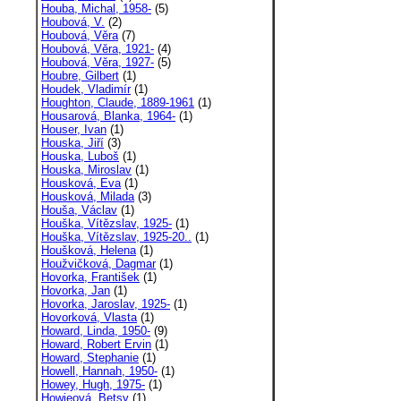
Houba, Michal, 1958-
(5)
Houbová, V.
(2)
Houbová, Věra
(7)
Houbová, Věra, 1921-
(4)
Houbová, Věra, 1927-
(5)
Houbre, Gilbert
(1)
Houdek, Vladimír
(1)
Houghton, Claude, 1889-1961
(1)
Housarová, Blanka, 1964-
(1)
Houser, Ivan
(1)
Houska, Jiří
(3)
Houska, Luboš
(1)
Houska, Miroslav
(1)
Housková, Eva
(1)
Housková, Milada
(3)
Houša, Václav
(1)
Houška, Vítězslav, 1925-
(1)
Houška, Vítězslav, 1925-20..
(1)
Houšková, Helena
(1)
Houžvičková, Dagmar
(1)
Hovorka, František
(1)
Hovorka, Jan
(1)
Hovorka, Jaroslav, 1925-
(1)
Hovorková, Vlasta
(1)
Howard, Linda, 1950-
(9)
Howard, Robert Ervin
(1)
Howard, Stephanie
(1)
Howell, Hannah, 1950-
(1)
Howey, Hugh, 1975-
(1)
Howieová, Betsy
(1)