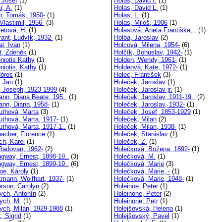
 Josef
(1)
Holas, David I.
(1)
r, A.
(1)
Holas, David L.
(1)
ar, Tomáš, 1950-
(1)
Holas, L.
(1)
Vlastimil, 1956-
(3)
Holas, Miloš, 1906
(1)
letová, H.
(1)
Holasová, Aneta Františka,..
(1)
rant, Ludvík, 1932-
(1)
Holba, Jaroslav
(2)
al, Ivan
(1)
Holcová, Milena, 1954-
(6)
rt, Zdeněk
(1)
Holčík, Bohuslav, 1942-
(1)
niotis Kathy
(1)
Holden, Wendy, 1961-
(1)
niotis, Kathy
(1)
Holdeová, Kate, 1972-
(1)
dóros
(1)
Holec, František
(3)
, Jan
(1)
Holeček, Jaroslav
(1)
r, Joseph, 1923-1999
(4)
Holeček, Jaroslav jr.
(1)
ann, Diana Beate, 195..
(1)
Holeček, Jaroslav, 1911-19..
(2)
ann, Diana, 1958-
(1)
Holeček, Jaroslav, 1932-
(1)
uthová, Marta
(3)
Holeček, Josef, 1853-1929
(1)
uthová, Marta, 1917-
(1)
Holeček, Milan
(2)
uthová, Marta, 1917-1..
(1)
Holeček, Milan, 1938-
(1)
acher, Florence
(1)
Holeček, Stanislav
(1)
ch, Karel
(1)
Holeček, Z.
(1)
 Radovan, 1962-
(2)
Holečková, Božena, 1892-
(1)
gway, Ernest, 1898-19..
(3)
Holečková, M.
(1)
gway, Ernest, 1899-19..
(6)
Holečková, Marie
(3)
e, Károly
(1)
Holečková, Marie, -
(1)
mann, Wolfhart, 1937-
(1)
Holečková, Marie, 1948-
(1)
rson, Carolyn
(2)
Holeinoe, Peter
(1)
ych, Antonín
(2)
Holeinone, Peter
(2)
ych, M.
(1)
Holeinone, Petr
(1)
ych, Milan, 1929-1988
(1)
Holejšovská, Helena
(1)
, Sigrid
(1)
Holejšovský, Pavel
(1)