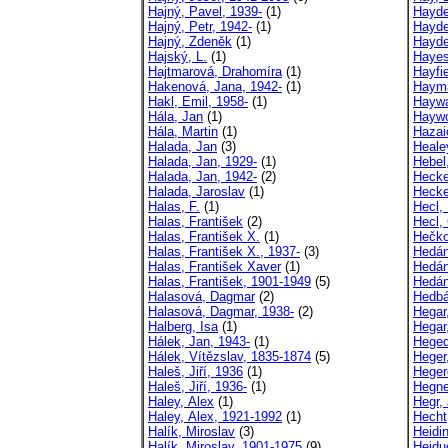
Hajný, Pavel, 1939-
(1)
Hayde
Hajný, Petr, 1942-
(1)
Hayde
Hajný, Zdeněk
(1)
Hayde
Hajský, L.
(1)
Hayes
Hajtmarová, Drahomíra
(1)
Hayfi
Hakenová, Jana, 1942-
(1)
Hayma
Hakl, Emil, 1958-
(1)
Haywa
Hála, Jan
(1)
Haywo
Hála, Martin
(1)
Hazai
Halada, Jan
(3)
Heale
Halada, Jan, 1929-
(1)
Hebel
Halada, Jan, 1942-
(2)
Hecke
Halada, Jaroslav
(1)
Hecke
Halas, F.
(1)
Hecl,
Halas, František
(2)
Hecl, 
Halas, František X.
(1)
Hečko
Halas, František X., 1937-
(3)
Hedán
Halas, František Xaver
(1)
Hedán
Halas, František, 1901-1949
(5)
Hedán
Halasová, Dagmar
(2)
Hedbá
Halasová, Dagmar, 1938-
(2)
Hegar
Halberg, Isa
(1)
Hegar
Hálek, Jan, 1943-
(1)
Hege
Hálek, Vítězslav, 1835-1874
(5)
Heger
Haleš, Jiří, 1936
(1)
Heger
Haleš, Jiří, 1936-
(1)
Hegne
Haley, Alex
(1)
Hegr, 
Haley, Alex, 1921-1992
(1)
Hecht
Halík, Miroslav
(3)
Heidin
Halík, Miroslav, 1901-1975
(9)
Heidu