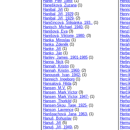
Hanel, Petr, 1989-
(1)
Henoc
Hanešková, Zuzana
(1)
Henri
Hanibal, Jiří
(1)
Henri
Hanibal, Jiří, 1929
(1)
Henry,
Hanibal, Jiří, 1929-
(2)
Hense
Haničincová, Štěpánka, 193..
(1)
Hense
Hanisch, Michael, 1940-
(1)
Henzl
Hanišová, Eva
(3)
Henzl
Hanišová, Viktorie, 1980-
(3)
Hepbu
Hanka, Miroslav
(1)
Heráň
Hanka, Zdeněk
(1)
Heráň
Hanke, Jiří
(1)
Herbe
Hanko, Ján
(1)
Herber
Hanley, James, 1901-1985
(1)
Herbe
Hanna, Nick
(1)
Herbry
Hannah, Kristin
(1)
Herbu
Hannah, Kristin, 1960-
(2)
Hercík
Hanousek, Ivan, 1942-
(1)
Hercí
Hanreich, Ingeborg
(1)
Hercí
Hansalová, Hilda
(2)
Hercí
Hansen, M.V.
(2)
Herčí
Hansen, Mark Victor
(3)
Herčí
Hansen, Mark Victor, 1947-
(1)
Herfur
Hansen, Thorkild
(1)
Herho
Hansen-Skou, Tage, 1925-
(1)
Hériat
Hanson, Lavrence
(1)
Herink
Hanšpachová, Jana, 1963-
(1)
Herite
Hanuš, Bohuslav
(1)
Herma
Hanuš, Jiří
(5)
Herma
Hanuš, Jiří, 1949-
(2)
Herma