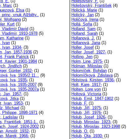
q, E.
(1)
Holešovský, F.
(1)
e, Marc
(1)
Holešovský, František
(4)
quezová, Elsa
(1)
Holická, Marie
(1)
 princ, vnuk Alžběty..
(1)
Holický, Jan
(2)
l, Wolfgang
(2)
Holičová, Irena
(1)
ler, Kurt
(1)
Hollá, Soňa
(1)
, Vladimír David
(1)
Holland, Sam
(1)
, Vladimír, 1910-1978
(5)
Holland, Sarah
(1)
rn, Katharine
(1)
Hollanová, J.
(1)
, Ivan
(1)
Hollanová, Jana
(1)
, Ivan, 1934-
(3)
Holler, Josef
(1)
n, Jan, 1857-1936
(2)
Holler, Josef, 1927-
(1)
t, Frank Patrick
(1)
Holling, Jen
(1)
rt, Xavier, 1901-1984
(1)
Holm, Line, 1975-
(1)
ch, Jindřich
(2)
Holman, Miloslav
(1)
rger, Günter, 1932-
(1)
Holomíček, Bohdan
(1)
ová, Iva, 1935(2.11...
(9)
Holomíčková, Zdislava
(2)
ková, Iva, 1935-
(1)
Holstová, Kirsten, 1936-
(1)
ková, Iva, 1935-2007
(9)
Holt, Kare, 1917-
(1)
ková, Iva, 1935-2007a
(1)
Holten, Lore von
(1)
k, Jan, 1957-
(1)
Holtová, Victoria
(1)
ková, Jitka
(1)
Holub, Emil, 1847-1902
(1)
t, Ivan, 1953-
(1)
Holub, F.
(1)
lz, Michael
(1)
Holub, Jiří, 1975-
(1)
, Philippe, 1898-1971
(4)
Holub, Jiří, 1976-
(1)
, Ladislav
(1)
Holub, Josef, 1926-
(1)
s, František, 1851-1..
(1)
Holub, Miroslav, 1923-
(3)
ch, Josef, 1924-2002
(1)
Holub, Miroslav, 1923-1998
(2)
n, Arnošt, 1932-
(1)
Holub, O.
(1)
n, Marek, 1966-
(1)
Holub, Ota, 1930-
(1)