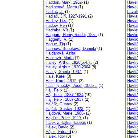
Haddon, Mark, 1962-
(1)
Havel
Hadincová, Marta
(1)
Havel
Hadlač, J.
(1)
havel
Hadlač, Jiří, 1927-1991
(2)
Haviar
Hadley, Liza
(1)
Havia
Hadow, Pen
(1)
Haviá
Hadraba, Vít
(1)
Havle
Haggard, Henry Ridder, 185..
(1)
Havli
Haggerty, V.
(1)
Havli
Hague, Tig
(1)
Havlí
Hahnová-Benešová, Daniela
(1)
Havlí
Haidarová, Azita
Havlíč
Haiklová, Marta
(1)
Havlíč
Hailey, Arthur, 1920(5.4.)..
(2)
Havlíč
Hailey, Arthur, 1920-2004
(8)
Havlíč
Hailey, Sheila, 1937-
(1)
Havlí
Hais, Karel
(3)
Havlí
Hais, Karel, 1912-
(3)
Havlí
Hais-Týnecký, Josef, 1885-..
(1)
Havlí
Háj, Felix
(1)
Havlí
Háj, Felix, 1887-1934
(19)
Havlí
Háj, Felix, 1887-1937
(2)
Havlí
Hajčík, Gustav
(2)
Havlí
Hajčík, Gustav, 1923-
(1)
Havlí
Hajdová, Marie, 1986-
(2)
Havlí
Hajdúk, Peter, 1929-
(1)
Havlí
Hájek z Hájku, Tadeáš
(1)
Havlí
Hájek, David
(2)
Havlí
Hájek, Eduard
(2)
Havlí
Hájek, Igor
(3)
Havlík