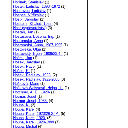
Hořínek, Stanislav
(1)
Hosák, Ladislav, 1898 -1972
(1)
Hoskovec, Ladislav
(1)
Hospes, Vítězslav
(1)
Hospr, Jaroslav
(1)
Hosseini, Khaled, 1965-
(4)
Host (vydavatelství)
(3)
Hostáň, Jan
(1)
Hostašová, Božena, Ing.
(1)
Hostomská, Anna
(1)
Hostomská, Anna, 1907-1995
(1)
Hostovská, Olga
(1)
Hostovský, Egon, 1908(23.4..
(1)
Hošek, Jan
(1)
Hošek, Jaroslav
(1)
Hošek, Pavel
(1)
Hošek, R.
(1)
Hošek, Radislav, 1922-
(2)
Hošek, Radislav, 1922-2005
(3)
Hošková, Marie
(1)
Hošková-Weissová, Helga, 1..
(1)
Hotchner, A. E., 1920-
(1)
Hotmar, Josef
(1)
Hotmar, Josef, 1933-
(4)
Houba, K.
(2)
Houba, Karel
(4)
Houba, Karel, 1920(26.2.)P..
(5)
Houba, Karel, 1920-
(3)
Houba, Karel, 1920-1999
(7)
Houba, Michal
(4)