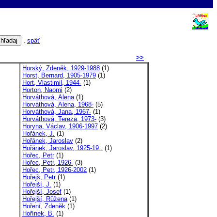
,
späť
>>
Horský, Zdeněk, 1929-1988
(1)
Horst, Bernard, 1905-1979
(1)
Hort, Vlastimil, 1944-
(1)
Horton, Naomi
(2)
Horváthová, Alena
(1)
Horváthová, Alena, 1968-
(5)
Horváthová, Jana, 1967-
(1)
Horváthová, Tereza, 1973-
(3)
Horyna, Václav, 1906-1997
(2)
Hořánek, J.
(1)
Hořánek, Jaroslav
(2)
Hořánek, Jaroslav, 1925-19..
(1)
Hořec, Petr
(1)
Hořec, Petr, 1926-
(3)
Hořec, Petr, 1926-2002
(1)
Hořejš, Petr
(1)
Hořejší, J.
(1)
Hořejší, Josef
(1)
Hořejší, Růžena
(1)
Hoření, Zdeněk
(1)
Hořínek, B.
(1)