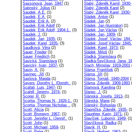
Sassonová, Jean, 1947
(1)
Slabý, Zdeněk Kamil, 1930-
Satinský, Július
(1)
Slabý, Zdeněk Karel
(2)
Saudek, A.E.
(1)
Slabý, Zdeněk Karel, 1930-
Saudek, E.A.
(1)
Sládek, Anton
(1)
Saudek, Erik A.
(2)
Sládek, Jan
(2)
Saudek, Erik Adolf
(1)
Sládek, Jan (ilustrátor)
(1)
Saudek, Erik Adolf, 1904-1..
(3)
Sládek, Jan Václav
(1)
Saudek, J.
(1)
Sládek, Jan, 1909-
(1)
Saudek, Jan, 1935-
(1)
Sládek, Josef Václav, 184.
Saudek, Karel, 1935-
(3)
Sládek, Josef Václav, 1845.
Saudková, Věra
(2)
Sládek, Karel, 1973-
(1)
Sauer, Frieder
(1)
Sládek, Miloš
(1)
Sauer, Friedrich
(1)
Sladká, Stanislava
(5)
Savická, Stanislava
(1)
Sladká-Ševčíková, Jana, 19
Savický, Ivan, 1937-
(2)
Slach, Miroslav, 1919-2001
Savin, A.
(1)
Sláma, František
(2)
Savinec, Jiří
(1)
Sláma, Jiří
(1)
Saxlová, Magda
(1)
Sláma, Tomáš, 1940-2004
(
Sayers, Dorothy L. (Doroth..
(1)
Sláma, Zdeněk, 1909-1993
(
Scafati, Luis, 1947-
(1)
Slamová, Karolina
(1)
Scahill, Jeremy, 1974-
(1)
Slanec, J.
(1)
Scorer, R.
(1)
Slánská, Josefa, 1913-
(1)
Scortia, Thomas N., 1926-1..
(1)
Slánská, Marie
(1)
Scortia, Thomas Nicholas,..
(3)
Slánský, Bohuslav
(1)
Scott, Alicia
(1)
Slapnička, Zdeněk, 1935-
(1
Scott, Bronwyn, 1967-
(1)
Slaughter, Karin, 1971-
(1)
Scott, Jennifer L. (Jennif..
(1)
Slavíček, Lubomír, 1949-
(1
Scott, John
(1)
Slavíčková, Radka
(1)
Scott, Michael, 1959-
(1)
Slavík, H.
(1)
Scott, Peter
(1)
Slavík, Herbert, 1963-
(1)