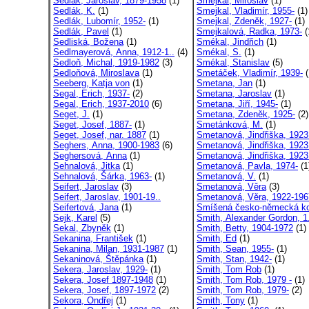
Sedlák, Jaroslav, 1879-1958
(1)
Smejkal, Miroslav
(1)
Sedlák, K.
(1)
Smejkal, Vladimír, 1955-
(1)
Sedlák, Lubomír, 1952-
(1)
Smejkal, Zdeněk, 1927-
(1)
Sedlák, Pavel
(1)
Smejkalová, Radka, 1973-
(
Sedliská, Božena
(1)
Smékal, Jindřich
(1)
Sedlmayerová, Anna, 1912-1..
(4)
Smékal, S.
(1)
Sedloň, Michal, 1919-1982
(3)
Smékal, Stanislav
(5)
Sedloňová, Miroslava
(1)
Smetáček, Vladimír, 1939-
(
Seeberg, Katja von
(1)
Smetana, Jan
(1)
Segal, Erich, 1937-
(2)
Smetana, Jaroslav
(1)
Segal, Erich, 1937-2010
(6)
Smetana, Jiří, 1945-
(1)
Seget, J.
(1)
Smetana, Zdeněk, 1925-
(2)
Seget, Josef, 1887-
(1)
Smetánková, M.
(1)
Seget, Josef, nar. 1887
(1)
Smetanová, Jindřiška, 1923
Seghers, Anna, 1900-1983
(6)
Smetanová, Jindřiška, 1923
Seghersová, Anna
(1)
Smetanová, Jindřiška, 1923
Sehnalová, Jitka
(1)
Smetanová, Pavla, 1974-
(1
Sehnalová, Šárka, 1963-
(1)
Smetanová, V.
(1)
Seifert, Jaroslav
(3)
Smetanová, Věra
(3)
Seifert, Jaroslav, 1901-19..
Smetanová, Věra, 1922-196
Seifertová, Jana
(1)
Smíšená česko-německá ko
Sejk, Karel
(5)
Smith, Alexander Gordon, 1.
Sekal, Zbyněk
(1)
Smith, Betty, 1904-1972
(1)
Sekanina, František
(1)
Smith, Ed
(1)
Sekanina, Milan, 1931-1987
(1)
Smith, Sean, 1955-
(1)
Sekaninová, Štěpánka
(1)
Smith, Stan, 1942-
(1)
Sekera, Jaroslav, 1929-
(1)
Smith, Tom Rob
(1)
Sekera, Josef 1897-1948
(1)
Smith, Tom Rob, 1979 -
(1)
Sekera, Josef, 1897-1972
(2)
Smith, Tom Rob, 1979-
(2)
Sekora, Ondřej
(1)
Smith, Tony
(1)