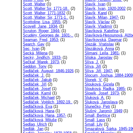
Scott, Walter
(1)
Slavík, Ivan
(1)
Scott, Walter Sir, 1771-18..
(2)
Slavík, Ivan, 1920-2002
(1)
Scott, Walter, 1771-1832
(1)
Slavík, Karel
(1)
Scott, Walter, Sir, 1771-1..
(1)
Slavík, Milan, 1947-
(1)
Scottoline, Lisa, 1955-
(2)
Slavík, Václav
(2)
Scovell, Jane, 1934-
(1)
Slavík, Vladimír
(1)
Scruton, Roger, 1944-
(1)
Slavíková, Kateřina
(1)
Scudéry, Georges de, 1601-..
(1)
Slavíková-Hesounová, Alžb
Seaman, Fred, 1953-
(1)
Slavíkovská, Dagmar
(1)
Search, Gay
(1)
Slezák, Vratislav
(4)
Sec, Ivan
(3)
Slezáková, Anna
(2)
Secká, Milena
(1)
Slimani, Leïla, 1981-
(1)
Secký, Jindřich, 1933-
(1)
Slípka, Jaroslav
(1)
Sečkař, Marek, 1973-
(1)
Slíva, J.
(1)
Seddon, Tony
(1)
Slíva, Jiří
(2)
Sedláček, August, 1846-1926
(1)
Slíva, Jiří, 1947-
(4)
Sedláček, J.
(1)
Slocum, Joshua, 1884-1909
Sedláček, Jakub
(1)
Slonek, V.
(1)
Sedláček, Jiří
(2)
Slouková, Gizela
(3)
Sedláček, Josef
(1)
Slouková, Radka, 1985-
(1)
Sedláček, Kamil
(1)
Slowík, Josef, 1973-
(2)
Sedláček, Michael
(2)
Sluková, A.
(1)
Sedláček, Vojtěch, 1892-19..
(2)
Sluková, Jaroslava
(2)
Sedláčková, Eva
(1)
Slunečko, Petr
(1)
Sedláčková, Hana
(1)
Slušný, Jaromír, 1949
(1)
Sedláčková, Hana, 1957-
(1)
Small, Bertrice
(1)
Sedláčková, Miluše
(1)
Small, Lass
(1)
Sedlag, Ulrich
(1)
Small, Lily
(1)
Sedlák, Jan
(1)
Smazalová, Šárka, 1945-19