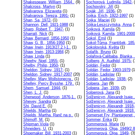
Shakespeare, William, 1564..
(9)
Sochorová, Ludmila, 1942-
(
Shalcross, Martyn
(1)
Sochovský, Jiří
(1)
Shalvarova, Elizaveta
(1)
Soják, Jiří, 1936-
(2)
Shalvarova, Tereza, 1991-
(1)
Sojka, Erich, 1922-1997
(1)
Shan, Sa, 1972-
(1)
Sojka, Maciej
(1)
Shannon, Dell, 1921-1988
(1)
Sójka-Leszczyńska, Anna
(
Sharp, Robert T., 1947-
(1)
Sojková, Kamila
(2)
Sharratt, Nick
(1)
Sojková, Kamila, 1901-2000
Shaw, Bernard, 1856-1950
(1)
Sokol, Emil
(1)
Shaw, G. B., 1856-1950
(1)
Sokol-Tůma, František, 185.
Shaw, Irwin, 1913(27.2.)-1..
(1)
Sokolovská, Květa
(1)
Shaw, Irwin, 1913-1984
(2)
Solařík, Bruno
(1)
Shaw, Linda
(1)
Solařová-Calibaba, Blanka,.
Sheehy, Noel, 1955-
(1)
Solberg, A. Audhild, 1975-
(
Shelby, Philip, 1950-
(1)
Soldán, Fedor
(1)
Sheldon, Sidney, 1917-
(1)
Soldán, Fedor, 1903-1979
(1
Sheldon, Sidney, 1917-2007
(20)
Soldán, Ladislav
(1)
Shelley, Mary Wollstonecra..
(1)
Soldán, Ladislav, 1938-
(2)
Shelley, Percy Bysshe, 179..
(1)
Solpera, Jan
(9)
Shem, Samuel, 1944-
(1)
Solpera, Jan, 1939-
(2)
Shen, L. J.
(1)
Solperová, Jana
(1)
Sherwood, Anderson, 1876-1..
(1)
Solženicyn, Alexandr Isaje..
Shevey, Sandra
(1)
Solženicyn, Alexandr Isaje..
Shi, David E.
(1)
Solženicyn, Alexandr, 1918-
Shields, Martha
(1)
Solženicyn, Alexandr, 1918.
Shields, Martha. Ranč na p..
(1)
Somerset Fry, Plantagenet,.
Shimoff, M.
(1)
Sommer, Erika
(1)
Shipman Viola
(1)
Sommerová, Marie
(1)
Shneiders, U.
(1)
Sommerová, Olga, 1949(2.8.
Shoemaker, Bill, 1931-2003
(1)
Sommerová, Olga, 1949-
(3