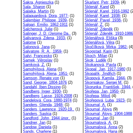
Sakra, Agnieszka
(1)
Skarlant, Petr, 1939-
(4)
Sala, Sharon
(1)
Sklenář, Karel
(2)
Salajka, Martin
(1)
Sklenář, Karel, 1916-1992
(2
Salaquardová, Dora, 1977-
(1)
Sklenář, Karel, 1938-
(1)
Salembier, Philippe, 1939-
(1)
Sklenář, Pavel, 1938-
(1)
Salgari, Emilio, 1862-1911
(1)
Sklenář, Z.
(1)
Salcherová, Julie
(1)
Sklenář, Zdeněk
(1)
Salinger, J. D. (Jerome Da..
(3)
Sklenář, Zdeněk, 1910-1986
Salivarová, Zdena, 1933-
(1)
Sklenářová, Eliška
(3)
Salome
(1)
Sklenářová, Věra
(1)
Salonová, Jana
(1)
Skočílková, Mirka, 1982-
(4
Salvatore, R. A., 1959-
(1)
Skogstad, Karin
(1)
Salvi, Francesko
(1)
Skoch, Milan
(1)
Samek, Věroslav
(1)
Skok, Luděk
(1)
Samková, Z.
(1)
Skokanová, Pavla
(1)
Samohýlová, Alena
(1)
Skopal, Jan, 1917-1980
(1)
Samohýlová, Alena, 1951-
(1)
Skopalík, Jindřich
(1)
Samson, Renate von
(1)
Skopová, Kamila, 1944-
(3)
Sand, George, 1804-1876
(2)
Skorniakov, Sergej M.
(1)
Sandahl, Iben Dissing
(1)
Skorunka, František, 1944-
Sandberg, Inger, 1930-
(1)
Skořepa, Jan, 1950-
(1)
Sandberg, Lasse, 1924-2008
(1)
Skořepa, Miloš
(4)
Sandelová, Cora, 1880-1974
(1)
Skořepová, Luba, 1923-
(1)
Sanders, Glenda, 1948-
(1)
Skoumal, A.
(1)
Sanders, Lawrence, 1920-19..
(1)
Skoumal, Aloys
(9)
Sanders, Saskia
(1)
Skoumal, Aloys, 1904-1988
Sandford, John, 1944 únor..
(1)
Skoumal, Jan
(1)
Sandner, Jan
(1)
Skoumalová, A.
(1)
Sandow, Daniela
(1)
Skoumalová, Anna
(2)
Sands, Charlene
(1)
Skoumalová, Hana
(4)