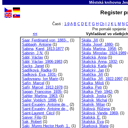
Městská knihovna Jes
Register p
Časti :
1-9
A
B
C
D
E
F
G
H
Ch
I
J
K
L
M
N
Pre pomalé spojenie 
<<
Vyhľadávať vo všetkýc
Saar, Ferdinand von, 1883-..
(1)
Skála, Jiří
(1)
Sabbagh, Antoine
(1)
Skála, Josef, 1880-
(1)
Sabina, Karel, 1813-1877
(3)
Skala, Martina, 1958-
(2)
Sabinin, J.N.
(1)
Skála, Miroslav, 1924-1989
Sábl, Václav
(1)
Skalická, Anna
(1)
Sábl, Václav, 1906-1983
(2)
Skalická, Anna, 1932-
(1)
Sacks, Janet
(1)
Skalická, Karla
(4)
Sadílková, Radka
(1)
Skalický, Jan
(1)
Sadková, Eva, 1931-
(1)
Skalička, Jiří
(1)
Sadoveanu, Ion Marin
(1)
Skalička, Jiří, 1922-1997
(1)
Safín, Marcel
(1)
Skalka, Miloš
(1)
Safír, Marcel, 1912-1978
(1)
Skalka, Petr
(1)
Sagan, Francoise, 1935-
(1)
Skalka, Petr, 1942-
(3)
Sahler, Martina, 1963-
(1)
Skalník, Joska
(2)
Sailer, Vojtěch, 1898-
(1)
Skalník, Michal
(1)
Saint-Exupéry, Antoine de,..
(2)
Skalník, Milan
(1)
Saint-Exupéry, Antoine de,..
(5)
Skálová, Růžena
(3)
Saint-Laurent, Cécil
(1)
Skálová, Vanda, 1969-
(1)
Saiver, Filip
(1)
Skalská, E.
(1)
Sak, Robert
(1)
Skalská, Eva
(1)
Saki, Munro Hector Hugh, 1..
(1)
Skarková, Marie
(1)