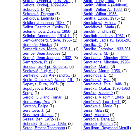
Sekora, Ondřej J., 1931-20..
(1)
Smith, Tony, 1960-
(1)
Sekora, Ondřej, 1899-1967
Smith, Wilbur A.(Addison),..
Sekorová, D.
(1)
Smith, Wilbur A., 1933-
(17)
Sekorová, Dagmar
(3)
Smith, Wilbur, 1933-
Sekorová, Ludmila
(1)
Smitka, Luboš, 1973-
(1)
Selåker, Johannes, 1987-
(1)
Smolaková, Helena
(1)
Selbst Gestrickt. Česky
(1)
Smoláková, Mária
(1)
Selementová, Zuzana, 1958-
(1)
Smolík, Jindřich
(1)
Selinko, Annemarie, 1914-1..
(1)
Smoljak, Ladislav, 1931-
(1)
Sem-Sandberg, Steve, 1958-
(1)
Smoljak, Ladislav, 1931-20.
Semerák, Gustav
(1)
Smolka, C.
(1)
Semerdžieva, Marta, 1928-1..
(1)
Smolka, Jaroslav, 1933-201
Sempé, Jean Jacques
(1)
Smotlacha, M.
(1)
Sempé, Jean-Jacques, 1932-
(3)
Smotlacha, Miroslav, 1920-
Semrádová, R.
(1)
Smotlacha, Miroslav, 1920-.
Seneca, asi 4 př. Kr.-65 p..
(2)
Smrček, Martin
(3)
Senkevič, Jurij A.
(1)
Smrček, Martin, 1956-
(2)
Senkevič, Jurij Aleksandro..
(1)
Smrčinová, E.
(1)
Senko Ohnisková, Vanda, 19..
(1)
Smrčinová, Eva
(4)
Sepetys, Ruta, 1967-
(3)
Smrčinová, Eva, 1948-
(1)
Sepetysová, Ruta
(1)
Smrčka, Otakar, 1870-1960
Sergio
(1)
Smrčka, Vladimír
(1)
Sergio, Giuliano Fornari
(1)
Smrčka, Vladimír, 1943-
(1)
Serna Vara, Ana
(2)
Smrčková, Lea, 1961-
(2)
Serrano, Felipe
(1)
Smrčková, Marie
(1)
Servítová, J.
(1)
Smrž, Milan
(1)
Servítová, Jarmila
(1)
Smrž, Vladimír
(1)
Sessa, Ben, 1972-
(1)
Smržová, Dana
(1)
Setinský, Stanislav, 1985-
(2)
Smudek, Bedřich
(1)
Seton, Ernest Thompson
(1)
Smullyan, Raymond Merrill
(