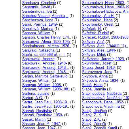
Sandsová, Charlene
(1)
Skoumalová, Hana, 1903-
(2
Sanetrník, David
(1)
Skoumalová, Hana, 1903-1
Sanetrníková, Iva
(1)
Skoumalová-Hadačová, Ann
Sanchez-Vicario, Arantxa,..
(1)
Skoumalovi, A.a H.
(1)
Sánchezová, Ilona
(1)
Skoumalovi, Hana
(2)
Saníí, Parínúš, 1949-
(1)
Skovroňský, Orest
(1)
Sanollová, Martina
(1)
Skřeček, R.
(1)
Sansom, William
(1)
Skřeček, Rudolf
(6)
Sanson, Charles Henry, 174..
(1)
Skřeček, Rudolf, 1908-1983
Santarová, Alena, 1923-1967
(1)
Skřivan, Aleš
(2)
Sántimbreanu, Mircea, 1926..
(1)
Skřivan, Aleš, 1944(11.11)..
Sanwald, Natascha
(1)
Skřivan, Aleš, 1944-
(1)
Sapfó, ca 630-568 př. n. l.
(1)
Skřivan, Miloš
(1)
Sapkowski, Andrzej
(1)
Skřivánek, Jaromír, 1923-
(1
Sapkowski, Andrzej, 1948-
(6)
Skuhrovec, Josef
(1)
Sapkowski, Andrzej, 1948-..
(1)
Skupa, Josef, 1919-
(1)
Sapkowski, Andrzej, 1948-..
(1)
Skurovcová, Jana
(1)
Sarjan, Martiros Sergejevič
(1)
Skýbová, Anna
(1)
Saroyan, William
(1)
Skýbová, Anna, 1934-
(1)
Saroyan, William, 1908-
(1)
Slabá, Hana
(1)
Saroyan, William, 1908-1981
(3)
Slabá, Jarmila
(1)
Sartena, Juliane
(1)
Slabihoudová, Naděžda
(2)
Sartori, A.G.
(1)
Slabihoudová, Naděžda, 192
Sartre, Jean Paul, 1906-19..
(1)
Slabochová, Dana, 1952-
(1
Sartre, Jean-Paul, 1905-19..
(1)
Slabochová, Vladimíra
(1)
Sarvaš, Rostislav
(1)
Slabý, Jindřich
(1)
Sarvaš, Rostislav, 1959-
(1)
Slabý, Z. K.
(1)
Sasák, Martin
(1)
Slabý, Z.K.
(2)
Sasson, Jean P., 1947-
(1)
Slabý, Zdeněk
(1)
Sasson, Jean, 1947-
(1)
Slabý, Zdeněk Kamil
(1)