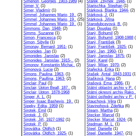
Simenon, Georges, 1903-1989
(4)
Stárek, Zbyněk, 1948-
(1)
Simer, V.
(1)
Starischka, Stephan
(1)
Simer, Vladimír
(1)
Stárková, Blanka, 1944-
(2)
Simmel, Johannes Mario, 19..
(2)
Stárková, J.
(1)
Simmel, Johannes Mario, 19..
(25)
Stárková, Jiřina
Simmel, Johannes Mario, 19..
(1)
Starodubcevová, B.
(1)
Simmons, Dan, 1948-
(2)
Starr, Douglas
(1)
Simms, Suzanne
(1)
Starý, Bohumil
(2)
Simon, Francesca
(1)
Starý, Bohumil, 1908-1988
(
Simon, Sibylle
(1)
Starý, František
(3)
Simonay, Bernard, 1951-
(1)
Starý, František, 1925-
(1)
Simonides, Jan
(1)
Starý, Jan, 1960-
(1)
Simonides, Jaroslav
(2)
Starý, Jaroslav, 1875-
(1)
Simonides, Jaroslav, 1915-..
(2)
Starý, Karel
(1)
Simonov, Konstantin Michaj..
(2)
Starý, Milan, 1970-
(2)
Simonová, Lucie
(2)
Stařecká, Erika
(1)
Simons, Paulina, 1963-
(1)
Stašek, Antal, 1843-1931
(1
Simons, Paullina, 1963-
(2)
Stašková, Hana
(2)
Sinclair, Paul
(1)
Stašová, Ema, 1986-
(1)
Sinclair, Upton Beall, 187..
(3)
Státní oblastní archiv v P..
(
Sinclair, Upton, 1878-1968
Státní okresní archiv Rako..
Singer, A. L.
(1)
Státní ústřední archiv v P..
(
Singer, Isaac Bashevis, 19..
(1)
Stauchová, Věra
(1)
Sipeky, Edita, 1959
(1)
Stavinohová, Zdeňka
(6)
Sirotek, Emil
(1)
Stearn, Martha
(1)
Sirotek, J.
(1)
Stecker, Marcel
(1)
Sirotek, Jiří, 1927-1992
(1)
Stecker, Marcel, 1924-
(3)
Sirotek, P.
(1)
Stedman, M. L.
(1)
Sirovátka, Oldřich
(1)
Steel, Danielle
(1)
Sirovátka, Oldřich, 1925-
(1)
Steel, Danielle, 1947-
(21)