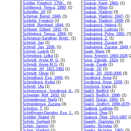
Schiller, Friedrich, 1759-..
(1)
Soukup, Karel, 1965-
(1)
Schillerová, Tereza, 1980-
(1)
Soukup, Milan
(1)
Schindler, Jiří
(2)
Soukup, Vladimír
(3)
Schirmer, Bernd, 1940-
(1)
Soukup, Vladimír, 1947-
(1)
Schlette, Friedrich
(1)
Soukup, Vladimír, 1949-
(3)
Schlink, Bernhard, 1944-
(1)
Soukupová, Helena
(1)
Schlogel, Gilbert, 1932-
(1)
Soukupová, Ludmila
(1)
Schlöglová, Tereza, 1994-
(1)
Soukupová, Petra, 1982-
(7)
Schmelzer-Sandtner, Brigit..
(1)
Soukupová, Z.
(1)
Schmid, Jan
(1)
Soukupová, Zuzana
(4)
Schmid, Jan, 1936-
(1)
Soukupová, Zuzana, 1949-
(
Schmid, Ludvík
(1)
Soule, Maris
(3)
Schmidová, Lidka
(1)
Sova, Antonín, 1864-1928
(
Schmidt, Annie M. G.
(1)
Sova, Zdeněk, 1924-
(1)
Schmidt, Annie M.G.
(1)
Sovák, Čeněk
(1)
Schmidt, Jiří, 1921-1992
(1)
Sovák, Jiří
(1)
Schmidt, Oliver
(1)
Sovák, Jiří, 1920-2000
(3)
Schmidtová, Eva, 1940-
(1)
Sováková, Anna
(1)
Schmidtová, Květa
(1)
Sováková, Anna, 1938-
(1)
Schmitt, Uta
(1)
Sovišová, Ivana
(1)
Schmitzerová - Sováková, A..
(1)
Spáčil, Bedřich
(1)
Schneider, Rolf, 1932-
(1)
Spáčil, Bedřich, 1898-
(1)
Schneiderová, Naďa
(1)
Spáčil, Dušan, 1956-
(1)
Schneiderová, Zuzana
(3)
Spáčil, Jindřich, 1899-1978
Schnitze, T.
(1)
Spálená, Ludmila
(1)
Schöffmann-Davidov, Eva, 1..
(1)
Spalová, Olga
(1)
Schöller, Robert
(1)
Spalová, Olga, 1914-1987
(2
Scholz, Gerhard
(1)
Spanilý, Stanislav
(1)
Schön, Jaromír
(1)
Sparks, Nicholas
(2)
Schon, Vladimír
(1)
Sparks, Nicholas, 1965-
(3)