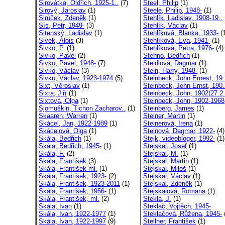
Sirovátka, Oldřich, 1925-1..
(7)
Steel, Philip
(1)
Sirový, Jaroslav
(1)
Steele, Philip, 1948-
(1)
Sirůček, Zdeněk
(1)
Stehlík, Ladislav, 1908-19..
Sís, Petr, 1949-
(3)
Stehlík, Václav
(1)
Sitenský, Ladislav
(1)
Stehlíková, Blanka, 1933-
(1
Sivek, Alois
(3)
Stehlíková, Eva, 1941-
(1)
Sivko, P.
(1)
Stehlíková, Petra, 1976-
(4)
Sivko, Pavel
(2)
Stehno, Bedřich
(1)
Sivko, Pavel, 1948-
(7)
Steidlová, Dagmar
(1)
Sivko, Václav
(3)
Stein, Harry, 1948-
(1)
Sivko, Václav, 1923-1974
(5)
Steinbeck, John Ernest, 19.
Sixt, Věroslav
(1)
Steinbeck, John Ernst, 190.
Sixta, Jiří
(1)
Steinbeck, John, 1902(27.2.
Sixtová, Olga
(1)
Steinbeck, John, 1902-1968
Sjomuškin, Tichon Zacharov..
(1)
Steinberg, James
(1)
Skaaren, Warren
(1)
Steiner, Martin
(1)
Skácel, Jan, 1922-1989
(1)
Steinerová, Irena
(1)
Skácelová, Olga
(1)
Steinová, Dagmar, 1922-
(4)
Skála, Bedřich
(1)
Stejk, videobloger, 1992-
(1)
Skála, Bedřich, 1945-
(1)
Stejskal, Josef
(1)
Skála, F.
(2)
Stejskal, M.
(1)
Skála, František
(3)
Stejskal, Martin
(1)
Skála, František ml.
(1)
Stejskal, Miloš
(1)
Skála, František, 1923-
(2)
Stejskal, Václav
(1)
Skála, František, 1923-2011
(1)
Stejskal, Zdeněk
(1)
Skála, František, 1956-
(1)
Stejskalová, Romana
(1)
Skála, František, ml.
(2)
Steklá, J.
(1)
Skála, Ivan
(1)
Steklač, Vojtěch, 1945-
Skála, Ivan, 1922-1977
(1)
Steklačová, Růžena, 1945-
Skála, Ivan, 1922-1997
(9)
Stellner, František
(1)