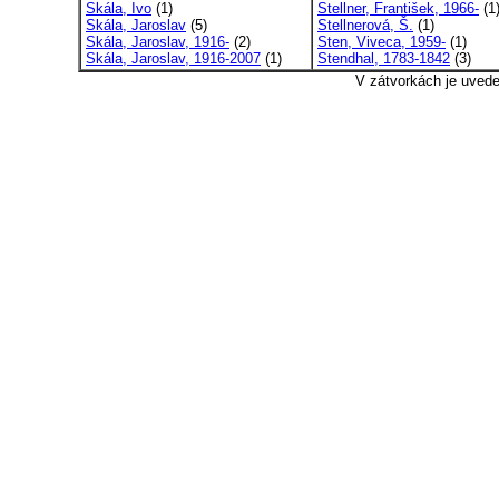
Skála, Ivo
(1)
Stellner, František, 1966-
(1
Skála, Jaroslav
(5)
Stellnerová, Š.
(1)
Skála, Jaroslav, 1916-
(2)
Sten, Viveca, 1959-
(1)
Skála, Jaroslav, 1916-2007
(1)
Stendhal, 1783-1842
(3)
V zátvorkách je uved