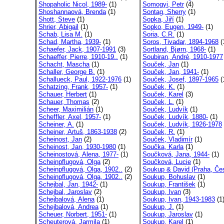
Shopaholic Nicol, 1989-
(1)
Somogyi, Petr
(4)
Shoshannaová, Brenda
(1)
Sontag, Sherry
(1)
Shott, Steve
(1)
Sopka, Jiří
(1)
Shrier, Abigail
(1)
Sopko, Eugen, 1949-
(1)
Schab, Lisa M.
(1)
Soria, C.R.
(1)
Schad, Martha, 1939-
(1)
Soros, Tivadar, 1894-1968
(
Schaefer, Jack, 1907-1991
(3)
Sortland, Bjørn, 1968-
(1)
Schaeffer, Pierre, 1910-19..
(1)
Soubiran, André, 1910-1977
Schacht, Mascha
(1)
Souček, Jan
(1)
Schaller, George B.
(1)
Souček, Jan, 1941-
(1)
Schallueck, Paul, 1922-1976
(1)
Souček, Josef, 1897-1965
(
Schatzing, Frank, 1957-
(1)
Souček, K.
(1)
Schauer, Herbert
(1)
Souček, Karel
(3)
Schauer, Thomas
(2)
Souček, L.
(1)
Scheer, Maximilián
(1)
Souček, Ludvík
(1)
Scheffler, Axel, 1957-
(1)
Souček, Ludvík, 1880-
(1)
Scheiner, A.
(1)
Souček, Ludvík, 1926-1978
Scheiner, Artuš, 1863-1938
(2)
Souček, R.
(1)
Scheinost, Jan
(2)
Souček, Vladimír
(1)
Scheinost, Jan, 1930-1980
(1)
Součka, Karla
(1)
Scheinostová, Alena, 1977-
(1)
Součková, Jana, 1944-
(1)
Scheinpflugová, Olga
(2)
Součková, Lucie
(1)
Scheinpflugová, Olga, 1902..
(2)
Soukup & David (Praha, Čes
Scheinpflugová, Olga, 1902..
(2)
Soukup, Bohuslav
(1)
Schejbal, Jan, 1942-
(1)
Soukup, František
(1)
Schejbal, Jaroslav
(2)
Soukup, Ivan
(3)
Schejbalová, Alena
(1)
Soukup, Ivan, 1943-1983
(1
Schejbalová, Andrea
(1)
Soukup, J.
(1)
Scheuer, Norbert, 1951-
(1)
Soukup, Jaroslav
(1)
Scheuterová, Jarmila
(1)
Soukup, Karel
(1)