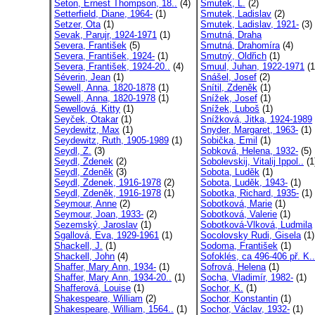
Seton, Ernest Thompson, 18..
(4)
Smutek, L.
(2)
Setterfield, Diane, 1964-
(1)
Smutek, Ladislav
(2)
Setzer, Ota
(1)
Smutek, Ladislav, 1921-
(3)
Sevak, Parujr, 1924-1971
(1)
Smutná, Draha
Severa, František
(5)
Smutná, Drahomíra
(4)
Severa, František, 1924-
(1)
Smutný, Oldřich
(1)
Severa, František, 1924-20..
(4)
Smuul, Juhan, 1922-1971
(1
Séverin, Jean
(1)
Snášel, Josef
(2)
Sewell, Anna, 1820-1878
(1)
Snítil, Zdeněk
(1)
Sewell, Anna, 1820-1978
(1)
Snížek, Josef
(1)
Sewellová, Kitty
(1)
Snížek, Luboš
(1)
Seyček, Otakar
(1)
Snížková, Jitka, 1924-1989
Seydewitz, Max
(1)
Snyder, Margaret, 1963-
(1)
Seydewitz, Ruth, 1905-1989
(1)
Sobička, Emil
(1)
Seydl, Z.
(3)
Sobková, Helena, 1932-
(5)
Seydl, Zdenek
(2)
Sobolevskij, Vitalij Ippol..
(1
Seydl, Zdeněk
(3)
Sobota, Luděk
(1)
Seydl, Zdenek, 1916-1978
(2)
Sobota, Luděk, 1943-
(1)
Seydl, Zdeněk, 1916-1978
(1)
Sobotka, Richard, 1935-
(1)
Seymour, Anne
(2)
Sobotková, Marie
(1)
Seymour, Joan, 1933-
(2)
Sobotková, Valerie
(1)
Sezemský, Jaroslav
(1)
Sobotková-Vlková, Ludmila
Sgallová, Eva, 1929-1961
(1)
Socolovsky Rudi, Gisela
(1)
Shackell, J.
(1)
Sodoma, František
(1)
Shackell, John
(4)
Sofoklés, ca 496-406 př. K..
Shaffer, Mary Ann, 1934-
(1)
Sofrová, Helena
(1)
Shaffer, Mary Ann, 1934-20..
(1)
Socha, Vladimír, 1982-
(1)
Shafferová, Louise
(1)
Sochor, K.
(1)
Shakespeare, William
(2)
Sochor, Konstantin
(1)
Shakespeare, William, 1564..
(1)
Sochor, Václav, 1932-
(1)