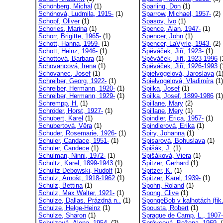
Schönberg, Michal
(1)
Sparling, Don
(1)
Schönová, Ludmila, 1915-
(1)
Sparrow, Michael, 1957-
(2)
Schopf, Oliver
(1)
Spasov, Ivo
(1)
Schories, Marina
(1)
Spence, Alan, 1947-
(1)
Schorr, Brigitte, 1965-
(1)
Spencer, John
(1)
Schott, Hanna, 1959-
(1)
Spencer, LaVyrle, 1943-
(2)
Schott, Heinz, 1946-
(1)
Spěváček, Jiří, 1923-
(1)
Schottová, Barbara
(1)
Spěváček, Jiří, 1923-1996
(
Schovancová, Irena
(1)
Spěváček, Jiří, 1926-1993
(
Schovanec, Josef
(1)
Spielvogelová, Jaroslava
(1
Schreiber, Georg, 1922-
(1)
Spielvogelová, Vladimíra
(1)
Schreiber, Hermann, 1920-
(1)
Spilka, Josef
(1)
Schreiber, Hermann, 1929-
(1)
Spilka, Josef, 1899-1986
(1)
Schrempp, H.
(1)
Spillane, Mary
(2)
Schröder, Horst, 1927-
(1)
Spillane, Mery
(1)
Schubert, Karel
(1)
Spindler, Erica, 1957-
(1)
Schubertová, Věra
(1)
Spindlerová, Erika
(1)
Schuder, Rosemarie, 1926-
(1)
Spiry, Johanna
(1)
Schuler, Candace, 1951-
(1)
Spisarová, Bohuslava
(1)
Schuler, Candece
(1)
Spišák, J.
(1)
Schulman, Ninni, 1972-
(1)
Spišáková, Viera
(1)
Schultz, Karel, 1899-1943
(1)
Spitzer, Gerhard
(1)
Schultz-Debowski, Rudolf
(1)
Spitzer, K.
(1)
Schulz, Arnošt, 1918-1962
(1)
Spitzer, Karel, 1939-
(1)
Schulz, Bettina
(1)
Spohn, Roland
(1)
Schulz, Max Walter, 1921-
(1)
Spong, Clive
(1)
Schulze, Dallas. Prázdná n..
(1)
SpongeBob v kalhotách (fik.
Schulze, Helge-Heinz
(1)
Spousta, Robert
(1)
Schulze, Sharon
(1)
Sprague de Camp, L., 1907-
Schulzová, Alena, 1954-
(2)
Správcová, Božena, 1969-
(