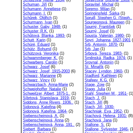
Schuman, Jiří
(1)
Spravitel, Michal
(1)
Schumann, Anneliese
(1)
Spremo, Milan
(1)
Schumann, I.
(1)
Springinsfeld, Šárka
(1)
Schůrek, Oldřich
(1)
Spruill, Stephen G. (Steph..
Schurmann, Ivan
(1)
Spurgeonová, Maureen
(1)
Schuster, Gaby, 1948-
(1)
Spurný, František
(1)
Schuster, R.K.
(1)
Spurný, Josef
(1)
Schůtová, Blanka, 1993-
(1)
Spusta, Valerián, 1980-
(1)
Schutt, Karin
(1)
Spyri, Johanna, 1827-1901
(
Schüré, Eduard
(1)
Srb, Antonín, 1870-
(1)
Schütz, Bohumil
(1)
Srb, Jan
(1)
Schützová, Veronika
(1)
Srbová, Tereza, 1983-
(1)
Schwammberger, K.
(1)
Srněnská, Radka, 1974-
(1)
Schwarberg, Carolin
(1)
Srovnal, Antonín
(1)
Schwarz, Josef
(6)
St. Minařík
(1)
Schwarz, Josef, 1915-2003
(6)
Stacey, Lyndon, 1960-
(1)
Schwarz, Marianne
(3)
Stadford, Kathleen
(1)
Schwarz, Vincy
(1)
Stafeev, K.G.
(1)
Schwarzbach, Anna-Marie
(2)
Stage, Zoje
(1)
Schweighoffer, Natalie
(1)
Stagg, Julia
(1)
Schweitzer, Albert, 1875-1..
(1)
Stahl, Stephen M., 1951-
(1
Síbrtová, Stanislava, 1919-
(1)
Stach, J.
(1)
Siddons, Anne Rivers, 1936..
(1)
Stach, Jiří
(8)
Sidonová, Kateřina
(4)
Stach, Jiří, 1930-
Sidonová, Kateřina, 1964-
(2)
Stachniak, Eva, 1952-
(1)
Siebenscheinová, A.
(1)
Stachová, Helena, 1931-
(8)
Siebenscheinová, Anna
(2)
Stachová, Jana
(1)
Siebenscheinová, Anna, 191..
(2)
Stallone, S.
(1)
Siebert, Barbara
(1)
Stallone, Sylvester, 1946-
(1