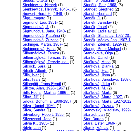
Siedek, Otakar
(1)
Stammer, Joachim
(1)
Sienkiewicz, Henryk
(1)
Stančík, Petr, 1968-
(5)
Sienkiewicz, Henryk, 1846-..
(6)
Stander, Siegfried
(2)
Siewert, Horst H., 1948-
(1)
Standl, Eberhard
(1)
Sigg, Irmgard
(1)
Staněk, J.
(1)
Sigmund, Leo, 1931-
(1)
Staněk, Jaroslav
(1)
Sigmundová, J.
(1)
Staněk, Josef
(2)
Sigmundová, Jana, 1940-
(2)
Staněk, Ladislav
(1)
Sigmundová, Kateřina
(1)
Staněk, Stanislav, 1927-20.
Sigmundová, Zuzana
(1)
Staněk, Václav Jan, 1907-1.
Sichinger, Martin, 1967-
(1)
Staněk, Zdeněk, 1929-
(1)
Sichingerová, Hana
(5)
Stange, Peter-Michael
(1)
Silbernáglová, Tereza
(1)
Staníčková, Olga
(2)
Silbernáglová, Terezie, 19..
(1)
Stanko, Daniel
(1)
Silbernáglová, Terezie, na..
(1)
Staňková, Anna
(6)
Silcock, Sara
(1)
Staňková, Blanka
(2)
Siliotti, Alberto
(1)
Staňková, Eva
(1)
Silis, Ivar
(1)
Staňková, Ilona
(8)
Silis, Ivars
(1)
Staňková, Jaroslava, 1937-.
Sillanpää, Frans Eemil
(1)
Staňková, Jitka
(1)
Sillitoe, Alan, 1928- 1967
(1)
Staňková, M.
(2)
Sills-Fuchs, Martha, 1896-..
(1)
Staňková, Marta
(6)
Silný, Jiří
(1)
Staňková, Marta, 1927-
(1)
Sílová, Bohumila, 1908-1957
(3)
Staňková, Marta, 1927-201
Silva, Daniel, 1960-
(1)
Staňková, Zuzana
(1)
Silva, Sandra
(1)
Stanovský, Vladislav, 1922-
Silverberg, Robert, 1935-
(1)
Stanzel, Jan
(1)
Silverwood, Jane
(1)
Star, Darren
(1)
Silvia K., 1965-
(1)
Stará, Ester, 1969-
(3)
Silvín, Jan
(1)
Stárek, Václav
(1)