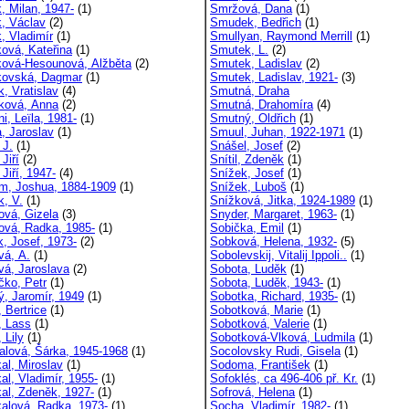
, Milan, 1947-
(1)
Smržová, Dana
(1)
k, Václav
(2)
Smudek, Bedřich
(1)
, Vladimír
(1)
Smullyan, Raymond Merrill
(1)
ková, Kateřina
(1)
Smutek, L.
(2)
ková-Hesounová, Alžběta
(2)
Smutek, Ladislav
(2)
kovská, Dagmar
(1)
Smutek, Ladislav, 1921-
(3)
, Vratislav
(4)
Smutná, Draha
ková, Anna
(2)
Smutná, Drahomíra
(4)
i, Leïla, 1981-
(1)
Smutný, Oldřich
(1)
a, Jaroslav
(1)
Smuul, Juhan, 1922-1971
(1)
 J.
(1)
Snášel, Josef
(2)
 Jiří
(2)
Snítil, Zdeněk
(1)
 Jiří, 1947-
(4)
Snížek, Josef
(1)
m, Joshua, 1884-1909
(1)
Snížek, Luboš
(1)
k, V.
(1)
Snížková, Jitka, 1924-1989
(1)
ová, Gizela
(3)
Snyder, Margaret, 1963-
(1)
ová, Radka, 1985-
(1)
Sobička, Emil
(1)
k, Josef, 1973-
(2)
Sobková, Helena, 1932-
(5)
vá, A.
(1)
Sobolevskij, Vitalij Ippoli..
(1)
vá, Jaroslava
(2)
Sobota, Luděk
(1)
čko, Petr
(1)
Sobota, Luděk, 1943-
(1)
ý, Jaromír, 1949
(1)
Sobotka, Richard, 1935-
(1)
 Bertrice
(1)
Sobotková, Marie
(1)
, Lass
(1)
Sobotková, Valerie
(1)
 Lily
(1)
Sobotková-Vlková, Ludmila
(1)
lová, Šárka, 1945-1968
(1)
Socolovsky Rudi, Gisela
(1)
al, Miroslav
(1)
Sodoma, František
(1)
al, Vladimír, 1955-
(1)
Sofoklés, ca 496-406 př. Kr.
(1)
al, Zdeněk, 1927-
(1)
Sofrová, Helena
(1)
alová, Radka, 1973-
(1)
Socha, Vladimír, 1982-
(1)