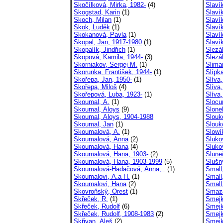
Skočílková, Mirka, 1982-
(4)
Slavík
Skogstad, Karin
(1)
Slaví
Skoch, Milan
(1)
Slavík
Skok, Luděk
(1)
Slaví
Skokanová, Pavla
(1)
Slaví
Skopal, Jan, 1917-1980
(1)
Slaví
Skopalík, Jindřich
(1)
Slezák
Skopová, Kamila, 1944-
(3)
Slezá
Skorniakov, Sergej M.
(1)
Sliman
Skorunka, František, 1944-
(1)
Slípk
Skořepa, Jan, 1950-
(1)
Slíva,
Skořepa, Miloš
(4)
Slíva,
Skořepová, Luba, 1923-
(1)
Slíva,
Skoumal, A.
(1)
Slocu
Skoumal, Aloys
(9)
Slone
Skoumal, Aloys, 1904-1988
Slouk
Skoumal, Jan
(1)
Slouk
Skoumalová, A.
(1)
Slowí
Skoumalová, Anna
(2)
Sluko
Skoumalová, Hana
(4)
Sluko
Skoumalová, Hana, 1903-
(2)
Slune
Skoumalová, Hana, 1903-1999
(5)
Slušn
Skoumalová-Hadačová, Anna,..
(1)
Small,
Skoumalovi, A.a H.
(1)
Small
Skoumalovi, Hana
(2)
Small,
Skovroňský, Orest
(1)
Smaza
Skřeček, R.
(1)
Smejk
Skřeček, Rudolf
(6)
Smejk
Skřeček, Rudolf, 1908-1983
(2)
Smejk
Skřivan, Aleš
(2)
Smejk