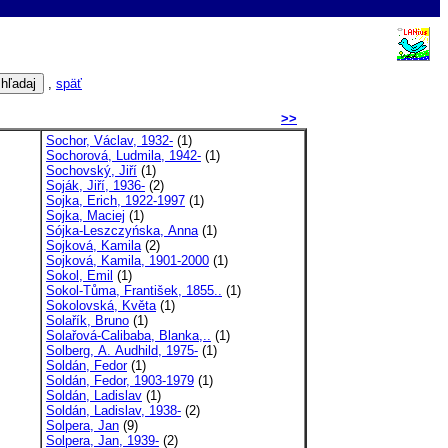
,
späť
>>
Sochor, Václav, 1932-
(1)
Sochorová, Ludmila, 1942-
(1)
Sochovský, Jiří
(1)
Soják, Jiří, 1936-
(2)
Sojka, Erich, 1922-1997
(1)
Sojka, Maciej
(1)
Sójka-Leszczyńska, Anna
(1)
Sojková, Kamila
(2)
Sojková, Kamila, 1901-2000
(1)
Sokol, Emil
(1)
Sokol-Tůma, František, 1855..
(1)
Sokolovská, Květa
(1)
Solařík, Bruno
(1)
Solařová-Calibaba, Blanka,..
(1)
Solberg, A. Audhild, 1975-
(1)
Soldán, Fedor
(1)
Soldán, Fedor, 1903-1979
(1)
Soldán, Ladislav
(1)
Soldán, Ladislav, 1938-
(2)
Solpera, Jan
(9)
Solpera, Jan, 1939-
(2)