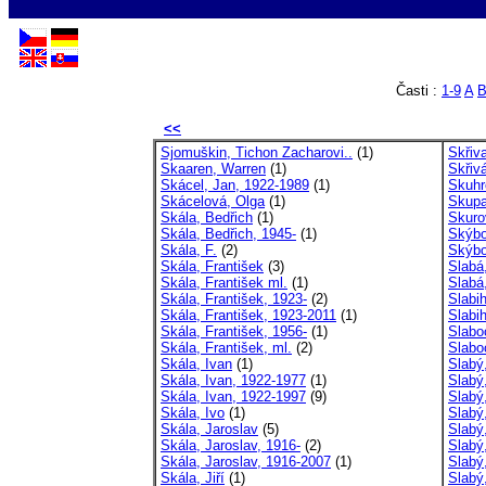
Časti :
1-9
A
<<
Sjomuškin, Tichon Zacharovi..
(1)
Skřiv
Skaaren, Warren
(1)
Skřiv
Skácel, Jan, 1922-1989
(1)
Skuhr
Skácelová, Olga
(1)
Skupa
Skála, Bedřich
(1)
Skuro
Skála, Bedřich, 1945-
(1)
Skýbo
Skála, F.
(2)
Skýbo
Skála, František
(3)
Slabá
Skála, František ml.
(1)
Slabá
Skála, František, 1923-
(2)
Slabi
Skála, František, 1923-2011
(1)
Slabi
Skála, František, 1956-
(1)
Slabo
Skála, František, ml.
(2)
Slabo
Skála, Ivan
(1)
Slabý,
Skála, Ivan, 1922-1977
(1)
Slabý,
Skála, Ivan, 1922-1997
(9)
Slabý
Skála, Ivo
(1)
Slabý
Skála, Jaroslav
(5)
Slabý
Skála, Jaroslav, 1916-
(2)
Slabý
Skála, Jaroslav, 1916-2007
(1)
Slabý
Skála, Jiří
(1)
Slabý