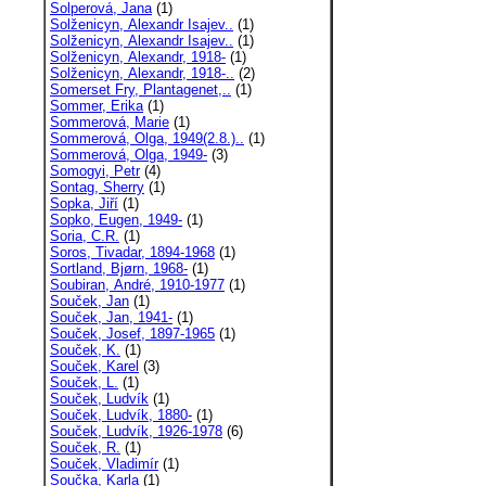
Solperová, Jana
(1)
Solženicyn, Alexandr Isajev..
(1)
Solženicyn, Alexandr Isajev..
(1)
Solženicyn, Alexandr, 1918-
(1)
Solženicyn, Alexandr, 1918-..
(2)
Somerset Fry, Plantagenet,..
(1)
Sommer, Erika
(1)
Sommerová, Marie
(1)
Sommerová, Olga, 1949(2.8.)..
(1)
Sommerová, Olga, 1949-
(3)
Somogyi, Petr
(4)
Sontag, Sherry
(1)
Sopka, Jiří
(1)
Sopko, Eugen, 1949-
(1)
Soria, C.R.
(1)
Soros, Tivadar, 1894-1968
(1)
Sortland, Bjørn, 1968-
(1)
Soubiran, André, 1910-1977
(1)
Souček, Jan
(1)
Souček, Jan, 1941-
(1)
Souček, Josef, 1897-1965
(1)
Souček, K.
(1)
Souček, Karel
(3)
Souček, L.
(1)
Souček, Ludvík
(1)
Souček, Ludvík, 1880-
(1)
Souček, Ludvík, 1926-1978
(6)
Souček, R.
(1)
Souček, Vladimír
(1)
Součka, Karla
(1)