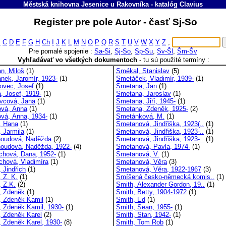
Městská knihovna Jesenice u Rakovníka
-
katalóg
Clavius
Register pre pole Autor - časť Sj-So
B
C
D
E
F
G
H
Ch
I
J
K
L
M
N
O
P
Q
R
S
T
U
V
W
X
Y
Z
,
Pre pomalé spojenie :
Sa-Si
,
Sj-So
,
Sp-Su
,
Sv-Šl
,
Šm-Šv
Vyhľadávať vo všetkých dokumentoch
-
tu sú použité termíny :
an, Miloš
(1)
Smékal, Stanislav
(5)
ánek, Jaromír, 1923-
(1)
Smetáček, Vladimír, 1939-
(1)
ovec, Josef
(1)
Smetana, Jan
(1)
, Josef, 1919-
(1)
Smetana, Jaroslav
(1)
vcová, Jana
(1)
Smetana, Jiří, 1945-
(1)
vá, Anna
(1)
Smetana, Zdeněk, 1925-
(2)
vá, Anna, 1934-
(1)
Smetánková, M.
(1)
, Hana
(1)
Smetanová, Jindřiška, 1923(..
(1)
, Jarmila
(1)
Smetanová, Jindřiška, 1923-..
(1)
houdová, Naděžda
(2)
Smetanová, Jindřiška, 1923-..
(1)
houdová, Naděžda, 1922-
(4)
Smetanová, Pavla, 1974-
(1)
chová, Dana, 1952-
(1)
Smetanová, V.
(1)
chová, Vladimíra
(1)
Smetanová, Věra
(3)
 Jindřich
(1)
Smetanová, Věra, 1922-1967
(3)
 Z. K.
(1)
Smíšená česko-německá komis..
(1)
, Z.K.
(2)
Smith, Alexander Gordon, 19..
(1)
, Zdeněk
(1)
Smith, Betty, 1904-1972
(1)
, Zdeněk Kamil
(1)
Smith, Ed
(1)
, Zdeněk Kamil, 1930-
(1)
Smith, Sean, 1955-
(1)
, Zdeněk Karel
(2)
Smith, Stan, 1942-
(1)
, Zdeněk Karel, 1930-
(8)
Smith, Tom Rob
(1)