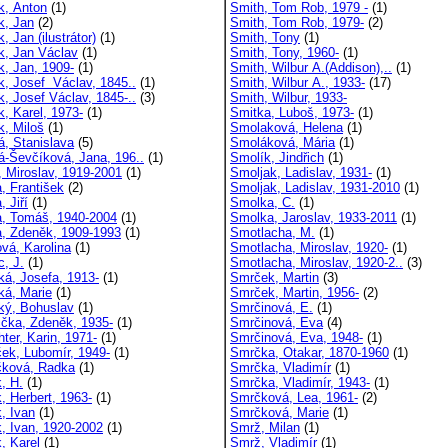
k, Anton
(1)
Smith, Tom Rob, 1979 -
(1)
k, Jan
(2)
Smith, Tom Rob, 1979-
(2)
, Jan (ilustrátor)
(1)
Smith, Tony
(1)
k, Jan Václav
(1)
Smith, Tony, 1960-
(1)
k, Jan, 1909-
(1)
Smith, Wilbur A.(Addison),..
(1)
k, Josef Václav, 1845..
(1)
Smith, Wilbur A., 1933-
(17)
k, Josef Václav, 1845-..
(3)
Smith, Wilbur, 1933-
k, Karel, 1973-
(1)
Smitka, Luboš, 1973-
(1)
k, Miloš
(1)
Smolaková, Helena
(1)
á, Stanislava
(5)
Smoláková, Mária
(1)
á-Ševčíková, Jana, 196..
(1)
Smolík, Jindřich
(1)
, Miroslav, 1919-2001
(1)
Smoljak, Ladislav, 1931-
(1)
, František
(2)
Smoljak, Ladislav, 1931-2010
(1)
 Jiří
(1)
Smolka, C.
(1)
, Tomáš, 1940-2004
(1)
Smolka, Jaroslav, 1933-2011
(1)
, Zdeněk, 1909-1993
(1)
Smotlacha, M.
(1)
vá, Karolina
(1)
Smotlacha, Miroslav, 1920-
(1)
c, J.
(1)
Smotlacha, Miroslav, 1920-2..
(3)
ká, Josefa, 1913-
(1)
Smrček, Martin
(3)
ká, Marie
(1)
Smrček, Martin, 1956-
(2)
ký, Bohuslav
(1)
Smrčinová, E.
(1)
ička, Zdeněk, 1935-
(1)
Smrčinová, Eva
(4)
ter, Karin, 1971-
(1)
Smrčinová, Eva, 1948-
(1)
ček, Lubomír, 1949-
(1)
Smrčka, Otakar, 1870-1960
(1)
čková, Radka
(1)
Smrčka, Vladimír
(1)
, H.
(1)
Smrčka, Vladimír, 1943-
(1)
, Herbert, 1963-
(1)
Smrčková, Lea, 1961-
(2)
, Ivan
(1)
Smrčková, Marie
(1)
k, Ivan, 1920-2002
(1)
Smrž, Milan
(1)
, Karel
(1)
Smrž, Vladimír
(1)