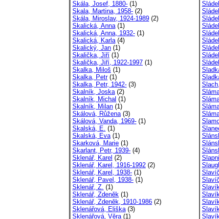
Skála, Josef, 1880-
(1)
Sláde
Skala, Martina, 1958-
(2)
Sláde
Skála, Miroslav, 1924-1989
(2)
Sládek
Skalická, Anna
(1)
Sláde
Skalická, Anna, 1932-
(1)
Sláde
Skalická, Karla
(4)
Sláde
Skalický, Jan
(1)
Sláde
Skalička, Jiří
(1)
Sláde
Skalička, Jiří, 1922-1997
(1)
Sláde
Skalka, Miloš
(1)
Sladk
Skalka, Petr
(1)
Sladk
Skalka, Petr, 1942-
(3)
Slach
Skalník, Joska
(2)
Sláma
Skalník, Michal
(1)
Sláma,
Skalník, Milan
(1)
Sláma
Skálová, Růžena
(3)
Sláma
Skálová, Vanda, 1969-
(1)
Slamo
Skalská, E.
(1)
Slane
Skalská, Eva
(1)
Sláns
Skarková, Marie
(1)
Sláns
Skarlant, Petr, 1939-
(4)
Sláns
Sklenář, Karel
(2)
Slapn
Sklenář, Karel, 1916-1992
(2)
Slaugh
Sklenář, Karel, 1938-
(1)
Slaví
Sklenář, Pavel, 1938-
(1)
Slaví
Sklenář, Z.
(1)
Slavík
Sklenář, Zdeněk
(1)
Slavík
Sklenář, Zdeněk, 1910-1986
(2)
Slavík
Sklenářová, Eliška
(3)
Slaví
Sklenářová, Věra
(1)
Slavík