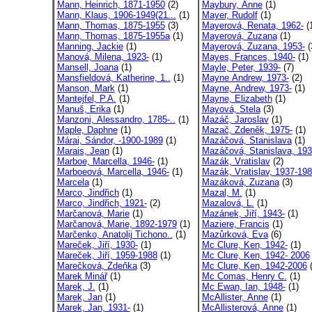
Mann, Heinrich, 1871-1950
(2)
Maybury, Anne
(1)
Mann, Klaus, 1906-1949(21...
(1)
Mayer, Rudolf
(1)
Mann, Thomas, 1875-1955
(3)
Mayerová, Renata, 1962-
(
Mann, Thomas, 1875-1955a
(1)
Mayerová, Zuzana
(1)
Manning, Jackie
(1)
Mayerová, Zuzana, 1953-
(
Manová, Milena, 1923-
(1)
Mayes, Frances, 1940-
(1)
Mansell, Joana
(1)
Mayle, Peter, 1939-
(7)
Mansfieldová, Katherine, 1..
(1)
Mayne Andrew, 1973-
(2)
Manson, Mark
(1)
Mayne, Andrew, 1973-
(1)
Mantejfel, P.A.
(1)
Mayne, Elizabeth
(1)
Manuš, Erika
(1)
Mayová, Stela
(3)
Manzoni, Alessandro, 1785-..
(1)
Mazáč, Jaroslav
(1)
Maple, Daphne
(1)
Mazač, Zdeněk, 1975-
(1)
Márai, Sándor, -1900-1989
(1)
Mazáčová, Stanislava
(1)
Marais, Jean
(1)
Mazáčová, Stanislava, 193
Marboe, Marcella, 1946-
(1)
Mazák, Vratislav
(2)
Marboeová, Marcella, 1946-
(1)
Mazák, Vratislav, 1937-19
Marcela
(1)
Mazáková, Zuzana
(3)
Marco, Jindřich
(1)
Mazal, M.
(1)
Marco, Jindřich, 1921-
(2)
Mazalová, L.
(1)
Marčanová, Marie
(1)
Mazánek, Jiří, 1943-
(1)
Marčanová, Marie, 1892-1979
(1)
Maziere, Francis
(1)
Marčenko, Anatolij Tichono..
(1)
Mazůrková, Eva
(6)
Mareček, Jiří, 1930-
(1)
Mc Clure, Ken, 1942-
(1)
Mareček, Jiří, 1959-1988
(1)
Mc Clure, Ken, 1942- 2006
Marečková, Zdeňka
(3)
Mc Clure, Ken, 1942-2006
(
Marek Minář
(1)
Mc Comas, Henry C.
(1)
Marek, J.
(1)
Mc Ewan, Ian, 1948-
(1)
Marek, Jan
(1)
McAllister, Anne
(1)
Marek, Jan, 1931-
(1)
McAllisterová, Anne
(1)