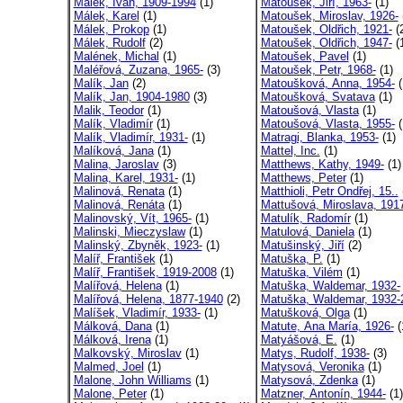
Málek, Ivan, 1909-1994
(1)
Matoušek, Jiří, 1963-
(1)
Málek, Karel
(1)
Matoušek, Miroslav, 1926-
Málek, Prokop
(1)
Matoušek, Oldřich, 1921-
(
Málek, Rudolf
(2)
Matoušek, Oldřich, 1947-
(
Malének, Michal
(1)
Matoušek, Pavel
(1)
Maléřová, Zuzana, 1965-
(3)
Matoušek, Petr, 1968-
(1)
Malík, Jan
(2)
Matoušková, Anna, 1954-
(
Malík, Jan, 1904-1980
(3)
Matoušková, Svatava
(1)
Malik, Teodor
(1)
Matoušová, Vlasta
(1)
Malík, Vladimír
(1)
Matoušová, Vlasta, 1955-
(
Malík, Vladimír, 1931-
(1)
Matragi, Blanka, 1953-
(1)
Malíková, Jana
(1)
Mattel, Inc.
(1)
Malina, Jaroslav
(3)
Matthews, Kathy, 1949-
(1)
Malina, Karel, 1931-
(1)
Matthews, Peter
(1)
Malinová, Renata
(1)
Matthioli, Petr Ondřej, 15..
Malinová, Renáta
(1)
Mattušová, Miroslava, 191
Malinovský, Vít, 1965-
(1)
Matulík, Radomír
(1)
Malinski, Mieczyslaw
(1)
Matulová, Daniela
(1)
Malinský, Zbyněk, 1923-
(1)
Matušinský, Jiří
(2)
Malíř, František
(1)
Matuška, P.
(1)
Malíř, František, 1919-2008
(1)
Matuška, Vilém
(1)
Malířová, Helena
(1)
Matuška, Waldemar, 1932-
Malířová, Helena, 1877-1940
(2)
Matuška, Waldemar, 1932-2
Malíšek, Vladimír, 1933-
(1)
Matušková, Olga
(1)
Málková, Dana
(1)
Matute, Ana María, 1926-
(
Málková, Irena
(1)
Matyášová, E.
(1)
Malkovský, Miroslav
(1)
Matys, Rudolf, 1938-
(3)
Malmed, Joel
(1)
Matysová, Veronika
(1)
Malone, John Williams
(1)
Matysová, Zdenka
(1)
Malone, Peter
(1)
Matzner, Antonín, 1944-
(1)