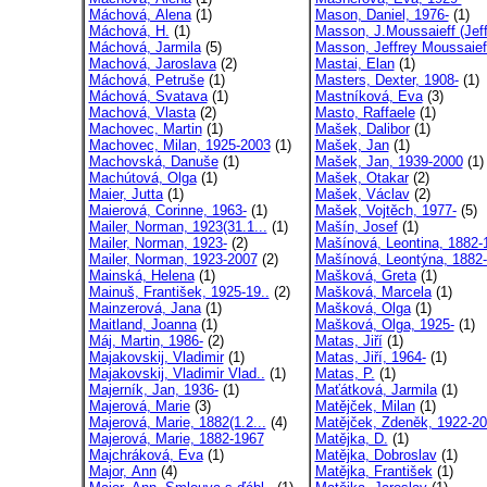
Máchová, Alena
(1)
Mason, Daniel, 1976-
(1)
Máchová, H.
(1)
Masson, J.Moussaieff (Jeff
Máchová, Jarmila
(5)
Masson, Jeffrey Moussaieff
Machová, Jaroslava
(2)
Mastai, Elan
(1)
Máchová, Petruše
(1)
Masters, Dexter, 1908-
(1)
Máchová, Svatava
(1)
Mastníková, Eva
(3)
Machová, Vlasta
(2)
Masto, Raffaele
(1)
Machovec, Martin
(1)
Mašek, Dalibor
(1)
Machovec, Milan, 1925-2003
(1)
Mašek, Jan
(1)
Machovská, Danuše
(1)
Mašek, Jan, 1939-2000
(1)
Machútová, Olga
(1)
Mašek, Otakar
(2)
Maier, Jutta
(1)
Mašek, Václav
(2)
Maierová, Corinne, 1963-
(1)
Mašek, Vojtěch, 1977-
(5)
Mailer, Norman, 1923(31.1...
(1)
Mašín, Josef
(1)
Mailer, Norman, 1923-
(2)
Mašínová, Leontina, 1882-1
Mailer, Norman, 1923-2007
(2)
Mašínová, Leontýna, 1882-
Mainská, Helena
(1)
Mašková, Greta
(1)
Mainuš, František, 1925-19..
(2)
Mašková, Marcela
(1)
Mainzerová, Jana
(1)
Mašková, Olga
(1)
Maitland, Joanna
(1)
Mašková, Olga, 1925-
(1)
Máj, Martin, 1986-
(2)
Matas, Jiří
(1)
Majakovskij, Vladimir
(1)
Matas, Jiří, 1964-
(1)
Majakovskij, Vladimir Vlad..
(1)
Matas, P.
(1)
Majerník, Jan, 1936-
(1)
Maťátková, Jarmila
(1)
Majerová, Marie
(3)
Matějček, Milan
(1)
Majerová, Marie, 1882(1.2...
(4)
Matějček, Zdeněk, 1922-2
Majerová, Marie, 1882-1967
Matějka, D.
(1)
Majchráková, Eva
(1)
Matějka, Dobroslav
(1)
Major, Ann
(4)
Matějka, František
(1)