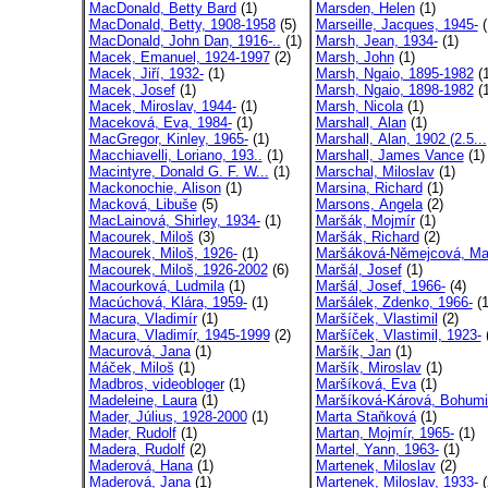
MacDonald, Betty Bard
(1)
Marsden, Helen
(1)
MacDonald, Betty, 1908-1958
(5)
Marseille, Jacques, 1945-
(
MacDonald, John Dan, 1916-..
(1)
Marsh, Jean, 1934-
(1)
Macek, Emanuel, 1924-1997
(2)
Marsh, John
(1)
Macek, Jiří, 1932-
(1)
Marsh, Ngaio, 1895-1982
(1
Macek, Josef
(1)
Marsh, Ngaio, 1898-1982
(1
Macek, Miroslav, 1944-
(1)
Marsh, Nicola
(1)
Maceková, Eva, 1984-
(1)
Marshall, Alan
(1)
MacGregor, Kinley, 1965-
(1)
Marshall, Alan, 1902 (2.5...
Macchiavelli, Loriano, 193..
(1)
Marshall, James Vance
(1)
Macintyre, Donald G. F. W...
(1)
Marschal, Miloslav
(1)
Mackonochie, Alison
(1)
Marsina, Richard
(1)
Macková, Libuše
(5)
Marsons, Angela
(2)
MacLainová, Shirley, 1934-
(1)
Maršák, Mojmír
(1)
Macourek, Miloš
(3)
Maršák, Richard
(2)
Macourek, Miloš, 1926-
(1)
Maršáková-Němejcová, Ma
Macourek, Miloš, 1926-2002
(6)
Maršál, Josef
(1)
Macourková, Ludmila
(1)
Maršál, Josef, 1966-
(4)
Macúchová, Klára, 1959-
(1)
Maršálek, Zdenko, 1966-
(1
Macura, Vladimír
(1)
Maršíček, Vlastimil
(2)
Macura, Vladimír, 1945-1999
(2)
Maršíček, Vlastimil, 1923-
(
Macurová, Jana
(1)
Maršík, Jan
(1)
Máček, Miloš
(1)
Maršík, Miroslav
(1)
Madbros, videobloger
(1)
Maršíková, Eva
(1)
Madeleine, Laura
(1)
Maršíková-Kárová, Bohumi
Mader, Július, 1928-2000
(1)
Marta Staňková
(1)
Mader, Rudolf
(1)
Martan, Mojmír, 1965-
(1)
Madera, Rudolf
(2)
Martel, Yann, 1963-
(1)
Maderová, Hana
(1)
Martenek, Miloslav
(2)
Maderová, Jana
(1)
Martenek, Miloslav, 1933-
(