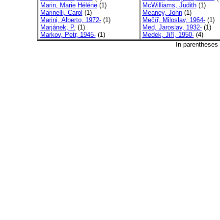
Marin, Marie Héléne
(1)
McWilliams, Judith
(1)
Marinelli, Carol
(1)
Meaney, John
(1)
Marini, Alberto, 1972-
(1)
Mečíř, Miloslav, 1964-
(1)
Marjánek, P.
(1)
Med, Jaroslav, 1932-
(1)
Markov, Petr, 1945-
(1)
Medek, Jiří, 1950-
(4)
In parentheses