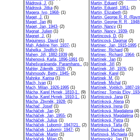
Mádrová, J.
(1)
Martin, Eduard
(2)
Mádrová, Jitka
(5)
Martin, Eduard, 1951-
(2)
Magera, Ivo, 1968-
(1)
Martin, Elizabeth
(1)
Maget, J.
(1)
Martin, George R. R. (Raym
Maget, Jan
(6)
Martin, George R. R., 1948
Maget, Jan, 1943-
(2)
Martin, Nancy
(1)
Magnat, Julien
(1)
Martin, Nancy, 1939-
(1)
Magnet, J.
(1)
Martincová, D.
(1)
Maguiness, David
(1)
Martincová, Dagmar
(2)
Mah, Adeline Yen, 1937-
(1)
Martinec, Jan, 1915-1995
(
Mahelka, Jindřich
(1)
Martinec, Richard
(3)
Mahen, Jiří, 1882-1939
(4)
Martinec, Richard, 1964-
(1
Mahenová, Karla, 1896-1991
(1)
Martínek, Jan
(1)
Mahešvaránanda, Paramhans..
(1)
Martínek, Jiří
(2)
Mahler, Zdeněk, 1928-
(7)
Martínek, Jiří, 1976-
(1)
Mahmoody, Betty, 1945-
(2)
Martínek, Karel
(1)
Mahnke, Karina
(1)
Martinek, M.
(1)
Mach, Ivan
(1)
Martinek, Michal
(1)
Mach, Milan, 1926-1995
(1)
Martínek, Vojtěch, 1887-19.
Mácha, Karel Hynek, 1810-1..
(9)
Martínez, Tomás Eloy, 193
Mácha, Karel Hynek, 1910-1..
(1)
Martinicová, Jana
(1)
Mácha, Zbyněk, 1928-
(1)
Martínková, Alena
(2)
Machač, Josef
(1)
Martínková, Irena
(1)
Macháček, Jan
(2)
Martínková, Magdalena
(4)
Macháček, Jan, 1955-
(2)
Martínková, Magdaléna
(1)
Macháček, Julius
(1)
Martínková, Petra
(1)
Macháček, Lubomír, 1947(21..
(2)
Martinková, Táňa
(1)
Macháček, Lubomír, 1947-
(2)
Martinová, Danuše
(2)
Macháček, Martin
(1)
Martinová, Michaela
(1)
Macháček, Milan
(2)
Martinovský, Jan
(1)