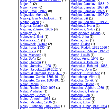
Major, Ann. Smlouva s ďábl..
(1)
Matějka, Jaroslav
(1)
Major, P.
(2)
Matějka, Jaroslav, 1888-19.
Major, Pavel
(6)
Matějka, Jaroslav, 1927 (9.
Major, Pavel, 1943-
(8)
Matějka, Jaroslav, 1927-
(1
Májovská, Marie
(2)
Matějka, Jaroslav, 1927-20.
Majskij, Ivan Michajlovič,..
(1)
Matějka, Jiří
(1)
Majtán, Milan
(1)
Matějka, Ladislav, 1919-20.
Majzner, Zdeněk
(2)
Matějková, Ivana
(1)
Majzner, Zdeněk, 1932-
(4)
Matějková, Sylva
(1)
Makajev, S.
(1)
Matějovicová, Milada
(1)
Makovický, Emil
(1)
Matějů, Jitka
(1)
Makovička, Z.
(1)
Materna, Jan
(1)
Makowiecki, Witold
(2)
Mates, Rudolf
(1)
Malá, Irena, 1930-
(2)
Mates, Rudolf, 1881-1966
(
Malá, Lucie
(1)
Mathauser, Zdeněk, 1920-2
Malá, Michaela
(1)
Mathé, Lukáš
(1)
Malá, Soňa
(1)
Mather, Anne, 1946-
(1)
Maláč, Jaromír
(1)
Mathesius, Bohumil
(3)
Malák, Jaroslav, 1928-
(5)
Mathesius, Bohumil, 1888-1
Malák, Jaroslav,1928-2012
(2)
Mathews, John
(1)
Malamud, Bernard, 1914(26...
(1)
Matlock, Curtiss Ann
(1)
Malaparte, Curzio, 1896-19..
(1)
Matlochová, Věra
(1)
Malaparte, Curzio, 1898-19..
(1)
Matocha, Čeněk
(2)
Malát, Radim
(2)
Matocha, Helena
(1)
Malát, Radim, 1930-1997
(1)
Matocha, Vojtěch, 1989-
(3
Malát, Vladislav
(1)
Matochová, Helena
Malátková, Vlasta
(1)
Matoška, Jan
(1)
Malec, Antonín, 1935-
(1)
Matouš, Josef
(1)
Malec, Miroslav, 1950-
(1)
Matouš, Lubor
(1)
Málek, František, 1860-1925
(1)
Matouš, Lubor, 1908-1984
(