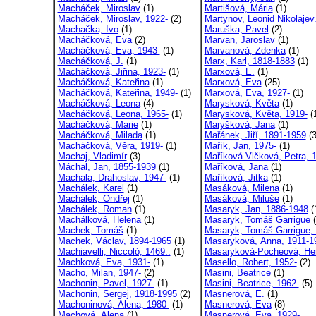
Macháček, Miroslav
(1)
Martišová, Mária
(1)
Macháček, Miroslav, 1922-
(2)
Martynov, Leonid Nikolajev.
Machačka, Ivo
(1)
Maruška, Pavel
(2)
Macháčková, Eva
(2)
Marvan, Jaroslav
(1)
Macháčková, Eva, 1943-
(1)
Marvanová, Zdenka
(1)
Macháčková, J.
(1)
Marx, Karl, 1818-1883
(1)
Macháčková, Jiřina, 1923-
(1)
Marxová, E.
(1)
Macháčková, Kateřina
(1)
Marxová, Eva
(25)
Macháčková, Kateřina, 1949-
(1)
Marxová, Eva, 1927-
(1)
Macháčková, Leona
(4)
Marysková, Květa
(1)
Macháčková, Leona, 1965-
(1)
Marysková, Květa, 1919-
(
Macháčková, Marie
(1)
Maryšková, Jana
(1)
Macháčková, Milada
(1)
Mařánek, Jiří, 1891-1959
(3
Macháčková, Věra, 1919-
(1)
Mařík, Jan, 1975-
(1)
Machaj, Vladimír
(3)
Maříková Vlčková, Petra, 1
Máchal, Jan, 1855-1939
(1)
Maříková, Jana
(1)
Machala, Drahoslav, 1947-
(1)
Maříková, Jitka
(1)
Machálek, Karel
(1)
Masáková, Milena
(1)
Machálek, Ondřej
(1)
Masáková, Miluše
(1)
Machálek, Roman
(1)
Masaryk, Jan, 1886-1948
(
Machálková, Helena
(1)
Masaryk, Tomáš Garrigue
(
Machek, Tomáš
(1)
Masaryk, Tomáš Garrigue, 
Machek, Václav, 1894-1965
(1)
Masaryková, Anna, 1911-1
Machiavelli, Niccoló, 1469..
(1)
Masaryková-Pocheová, Her
Machková, Eva, 1931-
(1)
Masello, Robert, 1952-
(2)
Macho, Milan, 1947-
(2)
Masini, Beatrice
(1)
Machonin, Pavel, 1927-
(1)
Masini, Beatrice, 1962-
(5)
Machonin, Sergej, 1918-1995
(2)
Masnerová, E.
(1)
Machoninová, Alena, 1980-
(1)
Masnerová, Eva
(8)
Machová, Alena
(1)
Masnerová, Eva, 1929-