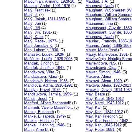
Maloumian, Armand, 1928-20..
(1)
Mauduit, J.A.
(1)
Malraux, André, 1901-1976
(2)
Mauerová, Naďa
(1)
Malý, František
(1)
Maugham, W.Somerset (Will
Malý, J.
(2)
Maugham, William Somerse
Malý, Jakub, 1811-1885
(1)
Maugham, William Somerse
Malý, Jan
(1)
Maununen, Irina
(1)
Malý, Jiří
(4)
Maupassant, Guy de, 1850(
Malý, Jiří, 1951-
(1)
Maupassant, Guy de, 1850-
Malý, Karel
(1)
Maureová, Naďa
(1)
Malý, Radek, 1977-
(1)
Mauriac, Francois, 1885-19
Man, Jaroslav K.
(1)
Maurois, André, 1885-1967
Man, Lubomír, 1930-
(2)
Maury, Marie-José
(2)
Maňásek, Luděk, 1929-
(1)
Maury, Marie-José, 1931-
(
Maňásek, Luděk, 1929-2003
(3)
Mavlevičaja, Natalija Samo
Manďák, Jindřich
(1)
Mavlevičová, N.S.
(1)
Manďák, Jindřich, 1947-
(1)
Mavridisová, Olga
(1)
Mandáková, Věra
(2)
Mawer, Simon, 1948-
(5)
Mandausová, Klára
(1)
Maxová, Alena
Mandelová, Helena, 1936-
(7)
Maxová, Alena, 1920-
(3)
Mandlová, Adina, 1910-1991
(1)
Maxová, Alena, 1920-2013
Mandys, Pavel, 1972-
(1)
Maxwell, Gavin, 1914-1969
Mandžuková, Jarmila, 1959-
(1)
May, Beate
(1)
Mánes, Josef
(1)
May, Karel, 1842-1912
Manfred, Al'bert Zacharovič
(1)
May, Karel, 1942-1912
(1)
Manfredi, Valerio Massimo,..
(3)
May, Karl
(1)
Manke, Elisabeth
(1)
May, Karl , 1842-1912
(1)
Manke, Elisabeth, 1949-
(1)
May, Karl Friedrich
(1)
Mankell, Henning
(1)
May, Karl Friedrich, 1842-..
Mankell, Henning, 1948-
(1)
May, Karl, 1842-1912
(8)
Mann, Arne B.
(1)
May, Peter, 1951-
(4)