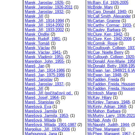
Marek, Jaroslav, 1926-
(1)
McBain, Ed, 1926-2005
Marek, Jaroslav, 1926-2011
(1)
McBride, Mary
(1)
Marek, Jaroslav, 1932-
(1)
McCaig, Donald, 1940-
(1)
Marek, Jiří
(1)
McCall Smith, Alexander
(1
Marek, Jiří, 1914-1994
(7)
McCartan, Grainne
(1)
Marek, Jiří, 1914-2002
(1)
McCarthy, Cormac, 1933-
(
Marek, Jiří, 1933-2002
(1)
McCauley, Barbara
(2)
Marek, Ondřej
(2)
McClure, Ken, 1942-
(1)
Marek, Rudolf, 1981-
(1)
McClure, Ken, 1942-2006
(
Marek, Tomáš
(1)
McCormik, Rosie
(1)
Marek, Václav
(5)
McCoullough, Colleen, 193
Marek, Václav, 1941-
(2)
McCue, Noelle Berry
(2)
Marek, Vladimír, 1951-
(2)
McCullough, Colleen, 1920
Marenbon, John, 1955-
(1)
McDonald, Ann-Marie, 195
Mareš, Jan
(3)
McDonald, Betty, 1908-195
Mareš, Jan, 1914-1986
(1)
McEwan, Ian, 1948(21.6.)Al
Mareš, Jan, 1975-1986
(1)
McEwan, Ian, 1948-
(2)
Mareš, Jaroslav
(2)
McFadden, Freida
(5)
Mareš, Jaroslav, 1937-
(1)
McFadden, Freida. Housem
Mareš, Jiří
(3)
McFadden, Freida. Housem
Mareš, Jiří (počítačový od..
(1)
McIntosh, Margo
(1)
Mareš, Josef, 1964-
(1)
McKay, Hilary
(1)
Mareš, Stanislav
(2)
McKinley, Tamara, 1948-
(2
Marešová, Eva
(1)
McKinty, Adrian, 1968-
(1)
Marešová, Jarmila
(1)
McMahon, Barbara
(1)
Marešová, Jarmila, 1953-
(1)
McMurtry, Larry, 1936-2021
Marešová, Milada
(3)
McNab, Andy
(1)
Marešová, Milada, 1901-1987
(2)
McNaught, Judith, 1944-
(3
Margolius, Jiří, 1936-2006
(1)
McPhee, Margaret
(1)
Marhounová, Jana
(1)
McPhee, Margaret, 1967-
(