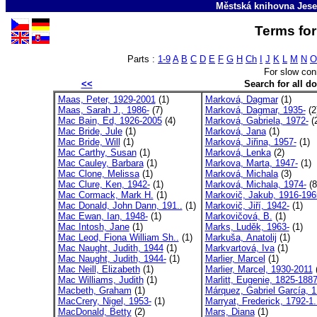
Městská knihovna Jese
Terms for
Parts :
1-9
A
B
C
D
E
F
G
H
Ch
I
J
K
L
M
N
O
For slow con
<<
Search for all 
Maas, Peter, 1929-2001
(1)
Marková, Dagmar
(1)
Maas, Sarah J., 1986-
(7)
Marková, Dagmar, 1935-
(2
Mac Bain, Ed, 1926-2005
(4)
Marková, Gabriela, 1972-
(
Mac Bride, Jule
(1)
Marková, Jana
(1)
Mac Bride, Will
(1)
Marková, Jiřina, 1957-
(1)
Mac Carthy, Susan
(1)
Marková, Lenka
(2)
Mac Cauley, Barbara
(1)
Markova, Marta, 1947-
(1)
Mac Clone, Melissa
(1)
Marková, Michala
(3)
Mac Clure, Ken, 1942-
(1)
Marková, Michala, 1974-
(8
Mac Cormack, Mark H.
(1)
Markovič, Jakub, 1916-196
Mac Donald, John Dann, 191..
(1)
Markovič, Jiří, 1942-
(1)
Mac Ewan, Ian, 1948-
(1)
Markovičová, B.
(1)
Mac Intosh, Jane
(1)
Marks, Luděk, 1963-
(1)
Mac Leod, Fiona William Sh..
(1)
Markuša, Anatolij
(1)
Mac Naught, Judith, 1944
(1)
Markvartová, Iva
(1)
Mac Naught, Judith, 1944-
(1)
Marlier, Marcel
(1)
Mac Neill, Elizabeth
(1)
Marlier, Marcel, 1930-2011
(
Mac Williams, Judith
(1)
Marlitt, Eugenie, 1825-188
Macbeth, Graham
(1)
Márquez, Gabriel García, 1
MacCrery, Nigel, 1953-
(1)
Marryat, Frederick, 1792-1.
MacDonald, Betty
(2)
Mars, Diana
(1)