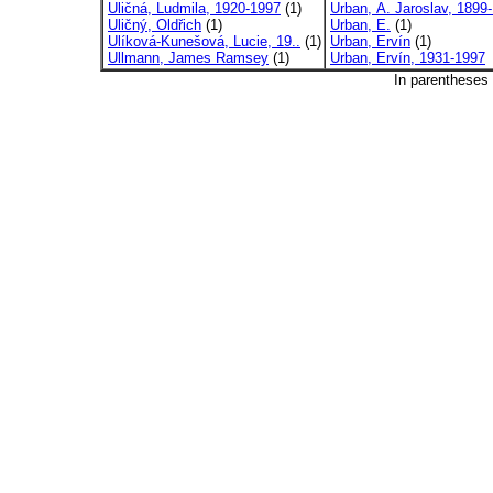
Uličná, Ludmila, 1920-1997
(1)
Urban, A. Jaroslav, 1899-
Uličný, Oldřich
(1)
Urban, E.
(1)
Ulíková-Kunešová, Lucie, 19..
(1)
Urban, Ervín
(1)
Ullmann, James Ramsey
(1)
Urban, Ervín, 1931-1997
In parentheses