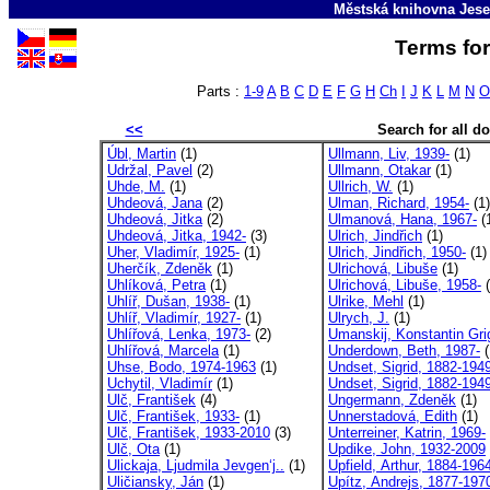
Městská knihovna Jese
Terms for
Parts :
1-9
A
B
C
D
E
F
G
H
Ch
I
J
K
L
M
N
O
<<
Search for all 
Úbl, Martin
(1)
Ullmann, Liv, 1939-
(1)
Udržal, Pavel
(2)
Ullmann, Otakar
(1)
Uhde, M.
(1)
Ullrich, W.
(1)
Uhdeová, Jana
(2)
Ulman, Richard, 1954-
(1)
Uhdeová, Jitka
(2)
Ulmanová, Hana, 1967-
(
Uhdeová, Jitka, 1942-
(3)
Ulrich, Jindřich
(1)
Uher, Vladimír, 1925-
(1)
Ulrich, Jindřich, 1950-
(1)
Uherčík, Zdeněk
(1)
Ulrichová, Libuše
(1)
Uhlíková, Petra
(1)
Ulrichová, Libuše, 1958-
(
Uhlíř, Dušan, 1938-
(1)
Ulrike, Mehl
(1)
Uhlíř, Vladimír, 1927-
(1)
Ulrych, J.
(1)
Uhlířová, Lenka, 1973-
(2)
Umanskij, Konstantin Grig
Uhlířová, Marcela
(1)
Underdown, Beth, 1987-
(
Uhse, Bodo, 1974-1963
(1)
Undset, Sigrid, 1882-194
Uchytil, Vladimír
(1)
Undset, Sigrid, 1882-1949
Ulč, František
(4)
Ungermann, Zdeněk
(1)
Ulč, František, 1933-
(1)
Unnerstadová, Edith
(1)
Ulč, František, 1933-2010
(3)
Unterreiner, Katrin, 1969-
Ulč, Ota
(1)
Updike, John, 1932-2009
Ulickaja, Ljudmila Jevgen‘j..
(1)
Upfield, Arthur, 1884-196
Uličiansky, Ján
(1)
Upítz, Andrejs, 1877-197