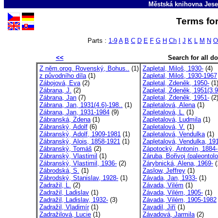
Městská knihovna Jese
Terms for
Parts :
1-9
A
B
C
D
E
F
G
H
Ch
I
J
K
L
M
N
O
<<
Search for all 
Z něm.orog. Rovenský, Bohus..
(1)
Zapletal, Miloš, 1930-
(4)
z původního díla
(1)
Zapletal, Miloš, 1930-1967
Zábojová, Eva
(2)
Zapletal, Zdeněk, 1950-
(1
Zábrana, J.
(2)
Zapletal, Zdeněk, 1951(3.9
Zábrana, Jan
(7)
Zapletal, Zdeněk, 1951-
(2
Zábrana, Jan, 1931(4.6)-198..
(1)
Zapletalová, Alena
(1)
Zábrana, Jan, 1931-1984
(9)
Zapletalová, L.
(1)
Zábranská, Zdena
(1)
Zapletalová, Ludmila
(1)
Zábranský, Adolf
(6)
Zapletalová, V.
(1)
Zábranský, Adolf, 1909-1981
(1)
Zapletalová, Vendulka
(1)
Zábranský, Alois, 1858-1921
(1)
Zapletalová, Vendulka, 19
Zábranský, Tomáš
(2)
Zápotocký, Antonín, 1884-
Zábranský, Vlastimil
(1)
Záruba, Bořivoj (paleontolo
Zábranský, Vlastimil, 1936-
(2)
Zárybnická, Alena, 1969-
(
Zábrodská, S.
(1)
Zaslow, Jeffrey
(1)
Zábrodský, Stanislav, 1928-
(1)
Závada, Jan, 1933-
(1)
Zadražil, L.
(2)
Závada, Vilém
(1)
Zadražil, Ladislav
(1)
Závada, Vilém, 1905-
(1)
Zadražil, Ladislav, 1932-
(3)
Závada, Vilém, 1905-1982
Zadražil, Vladimír
(1)
Zavadil, Jiří
(1)
Zadražilová, Lucie
(1)
Závadová, Jarmila
(2)