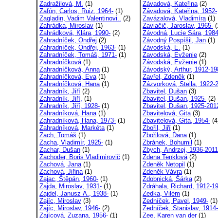
Zadražilová, M.
(1)
Závadová, Kateřina
(2)
Zafón, Carlos, Ruiz, 1964-
(1)
Závadová, Kateřina, 1952-
Zagladin, Vadim Valentinovi..
(2)
Zavázalová, Vladimíra
(1)
Zahrádka, Miroslav
(1)
Zaviačič, Jaroslav, 1965-
(
Zahrádková, Klára, 1990-
(2)
Závodná, Lucie Sára, 1984
Zahradníček, Ondřej
(2)
Závodný Pospíšil, Jan
(1)
Zahradníček, Ondřej, 1963-
(1)
Závodská, E.
(1)
Zahradníček, Tomáš, 1971-
(1)
Zavodská, Evženie
(2)
Zahradníčková
(1)
Závodská, Evženie
(1)
Zahradníčková, Anna
(1)
Závodský, Arthur, 1912-19
Zahradníčková, Eva
(1)
Zavřel, Zdeněk
(1)
Zahradníčková, Hana
(1)
Zázvorková, Stella, 1922-2
Zahradník, Jiří
(2)
Zbavitel, Dušan
(3)
Zahradník, Jiří,
(1)
Zbavitel, Dušan, 1925-
(2)
Zahradník, Jiří, 1928-
(1)
Zbavitel, Dušan, 1925-201
Zahradníková, Hana
(1)
Zbavitelová, Gita
(3)
Zahradníková, Hana, 1973-
(1)
Zbavitelová, Gita, 1954-
(4
Zahradníková, Markéta
(1)
Zbořil, Jiří
(1)
Zach, Tomáš
(1)
Zbořilová, Dana
(1)
Zacha, Vladimír, 1925-
(1)
Zbránek, Bohumil
(1)
Zachar, Dušan
(1)
Zbych, Andrzej, 1936-2011
Zachoder, Boris Vladimirovič
(1)
Zdena Tenklová
(2)
Zachová, Jana
(1)
Zdeněk Netopil
(1)
Zachová, Jiřina
(1)
Zdeněk Vávra
(1)
Zajac, Štěpán, 1960-
(1)
Zdobnická, Šárka
(2)
Zajda, Miroslav, 1931-
(1)
Zdráhala, Richard, 1912-1
Zajdel, Janusz A., 1938-
(1)
Zedka, Vilém
(1)
Zajíc, Miroslav
(3)
Zedníček, Pavel, 1949-
(1)
Zajíc, Miroslav, 1946-
(2)
Zedníček, Stanislav, 1914-
Zajícová, Zuzana, 1956-
(1)
Zee, Karen van der
(1)