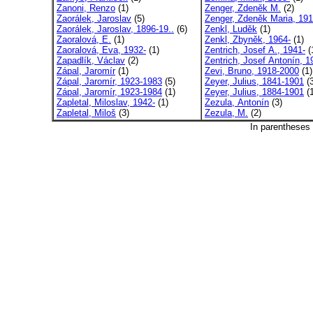
Zanoni, Renzo
(1)
Zenger, Zdeněk M.
(2)
Zaorálek, Jaroslav
(5)
Zenger, Zdeněk Maria, 191
Zaorálek, Jaroslav, 1896-19..
(6)
Zenkl, Luděk
(1)
Zaoralová, E.
(1)
Zenkl, Zbyněk, 1964-
(1)
Zaoralová, Eva, 1932-
(1)
Zentrich, Josef A., 1941-
(
Zapadlík, Václav
(2)
Zentrich, Josef Antonín, 19
Zápal, Jaromír
(1)
Zevi, Bruno, 1918-2000
(1)
Zápal, Jaromír, 1923-1983
(5)
Zeyer, Julius, 1841-1901
(3
Zápal, Jaromír, 1923-1984
(1)
Zeyer, Julius, 1884-1901
(1
Zapletal, Miloslav, 1942-
(1)
Zezula, Antonín
(3)
Zapletal, Miloš
(3)
Zezula, M.
(2)
In parentheses