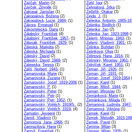
Zajíček, Martin
(1)
Zehl, Igor
(2)
Zajíček, Zbyněk
(1)
Zehnalová, Jitka
(1)
Zakopal, Jaroslav
(1)
Zejbrlík, Otakar
(3)
Zakopalová, Božena
(2)
Zejda, J.
(1)
Zakopalová, Lucie, 1984-
(1)
Zelenka, Antonín, 1905-19
Zákora, Emanuel
(1)
Zelenka, Bedřich
(1)
Zákostelecká, Dana
(1)
Zelenka, Jan
(2)
Zálabský, František
(4)
Zelenka, Jan, 1923-1998
(
Zálabský, František, 1957-
(1)
Zelený, Mnislav, 1943-
(1)
Zálesák, František, 1929-
(1)
Zelený, Vladimír, 1901-
(1)
Záleská, Markéta
(2)
Zelinka, Bohdan
(1)
Záleská, Michaela
(1)
Zelinková, Olga
(1)
Záleský, David
(2)
Zelinová, Hana, 1914-
(1)
Záleský, David, 1968-
(2)
Zelinský, Miroslav, 1961-
(
Zalewska, Teresa
(1)
Zelníček, Karel, 1951-
(1)
Záliš, Norbert, 1943-
(1)
Zeman, Jiří, 1926-
(1)
Zamarovská, Marie
(1)
Zeman, Jiří, 1931-
(1)
Zamarovská, Zuzana
(1)
Zeman, Josef, 1919-1954
(
Zamarovský, Josef, 1919-2006
(1)
Zeman, Karel
(1)
Zamarovský, P.
(1)
Zeman, Miloš, 1944-
(2)
Zamarovský, Peter
(1)
Zeman, Miroslav
(1)
Zamarovský, Petr
(1)
Zemánková, Marie
(1)
Zamarovský, Petr, 1952-
(1)
Zemánková, Milada
(1)
Zamarovský, Vojtěch, 1919(5..
(2)
Zemanová, Ludmila, 1947-
Zamarovský, Vojtěch, 1919-
(4)
Zemanová, Viktória
(1)
Zamiatin, Jevgenij
(1)
Zemek, Karel
(1)
Zámiš, Vladimír
(1)
Zemek, Metoděj, 1915-19
Zamorová, Jana, 1968-
(1)
Zemek, Pavel
(1)
Zamrazilová, Hana
(1)
Zemina, Milan
(3)
Zamyš, František
(1)
Zemina, Milan, 1935-
(1)