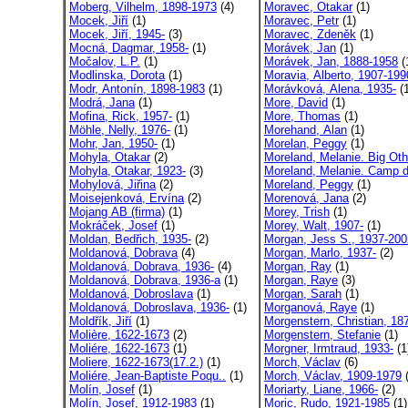
Moberg, Vilhelm, 1898-1973
(4)
Moravec, Otakar
(1)
Mocek, Jiří
(1)
Moravec, Petr
(1)
Mocek, Jiří, 1945-
(3)
Moravec, Zdeněk
(1)
Mocná, Dagmar, 1958-
(1)
Morávek, Jan
(1)
Močalov, L.P.
(1)
Morávek, Jan, 1888-1958
(
Modlinska, Dorota
(1)
Moravia, Alberto, 1907-199
Modr, Antonín, 1898-1983
(1)
Morávková, Alena, 1935-
(1
Modrá, Jana
(1)
More, David
(1)
Mofina, Rick, 1957-
(1)
More, Thomas
(1)
Möhle, Nelly, 1976-
(1)
Morehand, Alan
(1)
Mohr, Jan, 1950-
(1)
Morelan, Peggy
(1)
Mohyla, Otakar
(2)
Moreland, Melanie. Big Oth
Mohyla, Otakar, 1923-
(3)
Moreland, Melanie. Camp d
Mohylová, Jiřina
(2)
Moreland, Peggy
(1)
Moisejenková, Ervína
(2)
Morenová, Jana
(2)
Mojang AB (firma)
(1)
Morey, Trish
(1)
Mokráček, Josef
(1)
Morey, Walt, 1907-
(1)
Moldan, Bedřich, 1935-
(2)
Morgan, Jess S., 1937-200
Moldanová, Dobrava
(4)
Morgan, Marlo, 1937-
(2)
Moldanová, Dobrava, 1936-
(4)
Morgan, Ray
(1)
Moldanová, Dobrava, 1936-a
(1)
Morgan, Raye
(3)
Moldanová, Dobroslava
(1)
Morgan, Sarah
(1)
Moldanová, Dobroslava, 1936-
(1)
Morganová, Raye
(1)
Moldřík, Jiří
(1)
Morgenstern, Christian, 187
Molière, 1622-1673
(2)
Morgenstern, Stefanie
(1)
Moliére, 1622-1673
(1)
Morgner, Irmtraud, 1933-
(1
Moliere, 1622-1673(17.2.)
(1)
Morch, Václav
(6)
Moliére, Jean-Baptiste Poqu..
(1)
Morch, Václav, 1909-1979
(
Molín, Josef
(1)
Moriarty, Liane, 1966-
(2)
Molín, Josef, 1912-1983
(1)
Moric, Rudo, 1921-1985
(1)