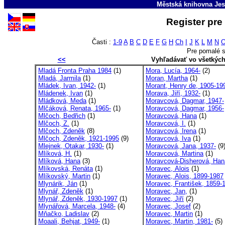
Městská knihovna Jes
Register pre
Časti :
1-9
A
B
C
D
E
F
G
H
Ch
I
J
K
L
M
N
Pre pomalé s
<<
Vyhľadávať vo všetkýc
Mladá Fronta Praha 1984
(1)
Mora, Lucía, 1964-
(2)
Mladá, Jarmila
(1)
Moran, Martha
(1)
Mládek, Ivan, 1942-
(1)
Morant, Henry de, 1905-19
Mládenek, Ivan
(1)
Morava, Jiří, 1932-
(1)
Mládková, Meda
(1)
Moravcová, Dagmar, 1947-
Mlčáková, Renata, 1965-
(1)
Moravcová, Dagmar, 1956-
Mlčoch, Bedřich
(1)
Moravcová, Hana
(1)
Mlčoch, Z.
(1)
Moravcová, I.
(1)
Mlčoch, Zdeněk
(8)
Moravcová, Irena
(1)
Mlčoch, Zdeněk, 1921-1995
(9)
Moravcová, Iva
(1)
Mlejnek, Otakar, 1930-
(1)
Moravcová, Jana, 1937-
(9
Mlíková, H.
(1)
Moravcová, Martina
(1)
Mlíková, Hana
(3)
Moravcová-Disherová, Han
Mlíkovská, Renáta
(1)
Moravec, Alois
(1)
Mlíkovský, Martin
(1)
Moravec, Alois, 1899-1987
Mlynárik, Ján
(1)
Moravec, František, 1859-1
Mlynář, Zdeněk
(1)
Moravec, Jan,
(1)
Mlynář, Zdeněk, 1930-1997
(1)
Moravec, Jiří
(2)
Mlynářová, Marcela, 1948-
(4)
Moravec, Josef
(2)
Mňačko, Ladislav
(2)
Moravec, Martin
(1)
Moaali, Behjat, 1949-
(1)
Moravec, Martin, 1981-
(5)