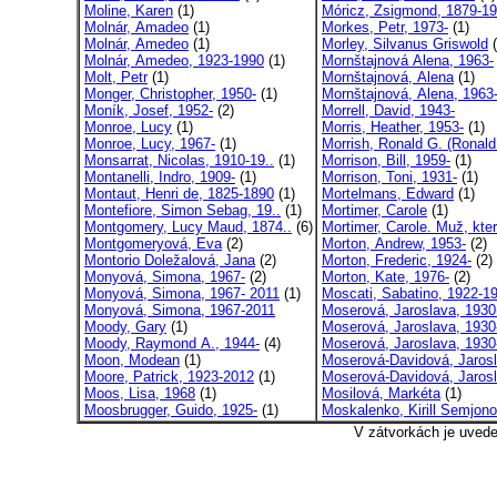
Moline, Karen
(1)
Móricz, Zsigmond, 1879-1
Molnár, Amadeo
(1)
Morkes, Petr, 1973-
(1)
Molnár, Amedeo
(1)
Morley, Silvanus Griswold
(
Molnár, Amedeo, 1923-1990
(1)
Mornštajnová Alena, 1963-
Molt, Petr
(1)
Mornštajnová, Alena
(1)
Monger, Christopher, 1950-
(1)
Mornštajnová, Alena, 1963
Moník, Josef, 1952-
(2)
Morrell, David, 1943-
Monroe, Lucy
(1)
Morris, Heather, 1953-
(1)
Monroe, Lucy, 1967-
(1)
Morrish, Ronald G. (Ronald
Monsarrat, Nicolas, 1910-19..
(1)
Morrison, Bill, 1959-
(1)
Montanelli, Indro, 1909-
(1)
Morrison, Toni, 1931-
(1)
Montaut, Henri de, 1825-1890
(1)
Mortelmans, Edward
(1)
Montefiore, Simon Sebag, 19..
(1)
Mortimer, Carole
(1)
Montgomery, Lucy Maud, 1874..
(6)
Mortimer, Carole. Muž, kter
Montgomeryová, Eva
(2)
Morton, Andrew, 1953-
(2)
Montorio Doležalová, Jana
(2)
Morton, Frederic, 1924-
(2)
Monyová, Simona, 1967-
(2)
Morton, Kate, 1976-
(2)
Monyová, Simona, 1967- 2011
(1)
Moscati, Sabatino, 1922-1
Monyová, Simona, 1967-2011
Moserová, Jaroslava, 1930(
Moody, Gary
(1)
Moserová, Jaroslava, 1930
Moody, Raymond A., 1944-
(4)
Moserová, Jaroslava, 1930-
Moon, Modean
(1)
Moserová-Davidová, Jaros
Moore, Patrick, 1923-2012
(1)
Moserová-Davidová, Jarosl
Moos, Lisa, 1968
(1)
Mosilová, Markéta
(1)
Moosbrugger, Guido, 1925-
(1)
Moskalenko, Kirill Semjono
V zátvorkách je uved