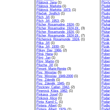
Pilátová, Jana
(1)
Ployha
Pilátová, Markéta
(1)
Plude
Pilátová, Markéta, 1973-
(1)
Plude
Pileček, Jindřich
(1)
Pludr
Pilch, Jiří
(1)
Pludr
Pilch, Jiří, 1953-
(2)
Pluhař
Pilcher, Rosamudne, 1924-
(1)
Pluha
Pilcher, Rosamudne, 1924-19..
(3)
Pluha
Pilcher, Rosamunde, 1924-
(1)
Plúta
Pilcher, Rosamunde, 1924-19..
(7)
Plzák
Pilcherová, Rosamunde, 1924-
(1)
Plzák
Pilka, Jiří
(1)
Plzák
Pilka, Jiří, 1930-
(1)
Plzák
Pilkey, Dav, 1966-
(2)
Pober,
Pilná, Hana
(1)
Pober
Pilný, Jan
(1)
Pober
Pilný, Martin
(1)
Pober
Pilucha, Jiří
(1)
Pober
Pimont, Marie-Renée
(3)
Pober
Pinc, Miroslav
(5)
Pober
Pinc, Miroslav, 1949-2000
(1)
Pober
Pinc, Zdeněk
(1)
Pober
Pinc, Zdeněk, 1945-
(1)
Poborá
Pinckney, Callan, 1942-
(2)
Počov
Pinerová, Klára, 1982-
(1)
Podan
Pinkava, Josef
(1)
Podan
Pinková, Alice
(1)
Podan
Pinta, Kamil C.
(1)
Podan
Pintera, Albert
(1)
Podbor
Pintera, Albert, 1929-
(1)
Podeš