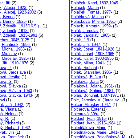
r, Jiří
(2)
Poláček, Karel, 1892-1945
k, Alexej, 1923-
(1)
Poláček, Martin
(1)
k, Alexej, 1923-2002
(3)
Poláček, Tomáš, 1977-
(1)
a, Benno
(1)
Poláčková, Milena
(2)
a, Benno, 1925-
(1)
Poláčková, Milena, 1961-
(2)
, Zdeněk, 1913(16.5.)..
(1)
Polách, Antonín, 1959-
(3)
ř, Zdeněk, 1913-
(1)
Polák, Jaroslav
(1)
ř, Zdeněk, 1913-1991
(6)
Polák, Jaroslav, 1965-
(1)
rchos. 0045-0125
(1)
Polák, Jiří
(1)
, František, 1996-
(1)
Polák, Jiří, 1947-
(1)
, Michal, 1963-
(2)
Polák, Josef, 1841-1928
(1)
, Miroslav
(1)
Polák, Josef, 1905-1965
(1)
, Miroslav, 1925-
(1)
Polák, Karel, 1903-1956
(1)
 Jiří, 1910-1976
(2)
Polák, Milan, 1941-
(1)
ová, J.
(1)
Polák, Richard
(1)
ová, Jaroslava
(1)
Polák, Stanislav, 1936-
(1)
ová, Jesika
(1)
Poláková, Eliška
(1)
ová, S.
(1)
Poláková, Jana
(2)
ová, Slávka
(2)
Poláková, Jolana, 1951-
(1)
ová, Slávka, 1943
(1)
Poláková, Sabina, 1981-
(1)
ová, Slávka, 1943-
(8)
Polan, Bohumil, 1887-1971
(1)
ovi
(1)
Polc, Jaroslav V. (Jaroslav..
(1)
k, Jiří, 1942-
(2)
Polcar, Miloslav, 1947-
(1)
á, Vlasta
(2)
Polcarová, Ester
(1)
á, Helena
(1)
Polcarová, Věra
(1)
ý, R.
(1)
Poldauf, Ivan, 1915-
(1)
ý, Richard
(3)
Poldauf, Ivan, 1915-1984
(1)
ý, Richard, 1962-
Poledňáková, Marie
(1)
ák, Jiří
(1)
Poledňáková, Marie, 1941-
(1)
va, František
(1)
Poledňáková, Poledňáková, M..
(1)