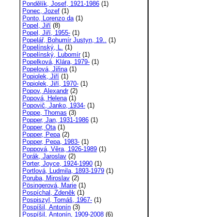
Pondělík, Josef, 1921-1986
(1)
Ponec, Jozef
(1)
Ponto, Lorenzo da
(1)
Popel, Jiří
(8)
Popel, Jiří, 1955-
(1)
Popelář, Bohumír Justyn, 19..
(1)
Popelínský, L.
(1)
Popelínský, Lubomír
(1)
Popelková, Klára, 1979-
(1)
Popelová, Jiřina
(1)
Popiolek, Jiří
(1)
Popiolek, Jiří, 1970-
(1)
Popov, Alexandr
(2)
Popová, Helena
(1)
Popovič, Janko, 1934-
(1)
Poppe, Thomas
(3)
Popper, Jan, 1931-1986
(1)
Popper, Ota
(1)
Popper, Pepa
(2)
Popper, Pepa, 1983-
(1)
Poppová, Věra, 1926-1989
(1)
Porák, Jaroslav
(2)
Porter, Joyce, 1924-1990
(1)
Portlová, Ludmila, 1893-1979
(1)
Poruba, Miroslav
(2)
Pösingerová, Marie
(1)
Pospíchal, Zdeněk
(1)
Pospiszyl, Tomáš, 1967-
(1)
Pospíšil, Antonín
(3)
Pospíšil, Antonín, 1909-2008
(6)