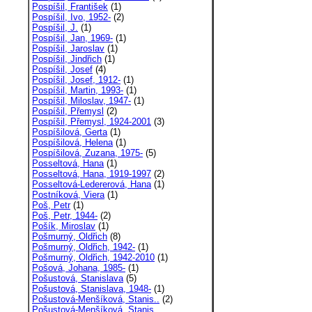
Pospíšil, František
(1)
Pospíšil, Ivo, 1952-
(2)
Pospíšil, J.
(1)
Pospíšil, Jan, 1969-
(1)
Pospíšil, Jaroslav
(1)
Pospíšil, Jindřich
(1)
Pospíšil, Josef
(4)
Pospíšil, Josef, 1912-
(1)
Pospíšil, Martin, 1993-
(1)
Pospíšil, Miloslav, 1947-
(1)
Pospíšil, Přemysl
(2)
Pospíšil, Přemysl, 1924-2001
(3)
Pospíšilová, Gerta
(1)
Pospíšilová, Helena
(1)
Pospíšilová, Zuzana, 1975-
(5)
Posseltová, Hana
(1)
Posseltová, Hana, 1919-1997
(2)
Posseltová-Ledererová, Hana
(1)
Postníková, Viera
(1)
Poš, Petr
(1)
Poš, Petr, 1944-
(2)
Pošík, Miroslav
(1)
Pošmurný, Oldřich
(8)
Pošmurný, Oldřich, 1942-
(1)
Pošmurný, Oldřich, 1942-2010
(1)
Pošová, Johana, 1985-
(1)
Pošustová, Stanislava
(5)
Pošustová, Stanislava, 1948-
(1)
Pošustová-Menšíková, Stanis..
(2)
Pošustová-Menšíková, Stanis..