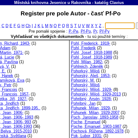
Městská knihovna Jesenice u Rakovníka
-
katalóg
Clavius
Register pre pole Autor - časť Pf-Po
B
C
D
E
F
G
H
Ch
I
J
K
L
M
N
O
P
Q
R
S
T
U
V
W
X
Y
Z
,
Pre pomalé spojenie :
P.-Pe
,
Pf-Po
,
Pr
,
Př-Py
Vyhľadávať vo všetkých dokumentoch
-
tu sú použité termíny :
n, Richard, 1943-
(1)
Pohl, Frederick, 1919-
(1)
, Adam
(1)
Pohl, Frederik
(2)
 Martin, 1971-
(1)
Pohl, Josef, 1918-1988
(5)
á, Lucie
(3)
Pohl, Josef, 1918-1989
(1)
á, Pavlína
(1)
Pohl, Milan, 1982-
(2)
vá, V.
(1)
Pohlreich, Zdeněk
(1)
, E.
(1)
Pohorksý, Miloš
(1)
, Hanek
(1)
Pohorský, Aleš, 1953-
(1)
arníková, Eva
(1)
Pohorský, M.
(1)
k, Petr
(1)
Pohorský, Miloš
, Francois
(1)
Pohorský, Miloš, 1929-
(8)
, Francois, 1957-
(1)
Pohorský, Miloš, 1929-2013
(1)
tka, Jiří, 1927-
(1)
Pohribný, Arsén, 1928-
(1)
a, Jindřich
(1)
Pohribný, Jan
(1)
a, Jindřich, 1899-195..
(1)
Pohunek, Milan, 1929-
(1)
y, Jean, 1906-
(1)
Pohunek, Milan, 1929-2007
(1)
y, Jean, 1906- 1993
(6)
Poch, Jaroslav, 1893-1958
(1)
y, Jean, 1906- 993
(2)
Poche, Emanuel
(4)
y, Jean, 1906-1993
(36)
Poche, Emanuel, 1903-1987
(2)
, Belva, 1915-2010
(1)
Pochová, Růžena, 1892-1978
(1)
nská, Světlana
(1)
Pok, Lubor, 1931-
(1)