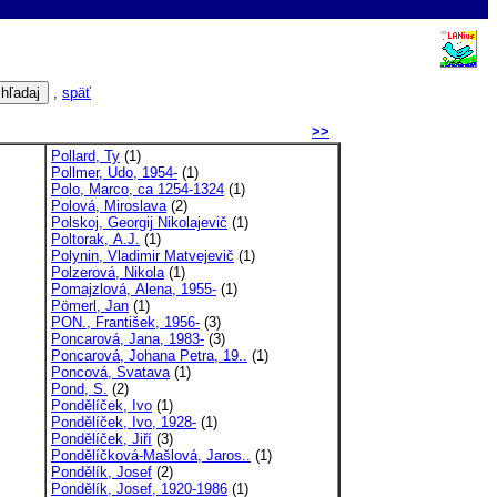
,
späť
>>
Pollard, Ty
(1)
Pollmer, Udo, 1954-
(1)
Polo, Marco, ca 1254-1324
(1)
Polová, Miroslava
(2)
Polskoj, Georgij Nikolajevič
(1)
Poltorak, A.J.
(1)
Polynin, Vladimir Matvejevič
(1)
Polzerová, Nikola
(1)
Pomajzlová, Alena, 1955-
(1)
Pömerl, Jan
(1)
PON., František, 1956-
(3)
Poncarová, Jana, 1983-
(3)
Poncarová, Johana Petra, 19..
(1)
Poncová, Svatava
(1)
Pond, S.
(2)
Pondělíček, Ivo
(1)
Pondělíček, Ivo, 1928-
(1)
Pondělíček, Jiří
(3)
Pondělíčková-Mašlová, Jaros..
(1)
Pondělík, Josef
(2)
Pondělík, Josef, 1920-1986
(1)