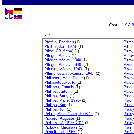
Časti :
1-9
A
<<
Pfäfflin, Friedrich
(1)
Pitma
Pfeiffer, Jan, 1928-
(1)
Pitra
Pfizer ČR (firma)
(1)
Pitro,
Pfleger, Václav
(1)
Pítrov
Pfleger, Václav, 1940
(1)
Pitrov
Pfleger, Václav, 1940-
(2)
Pivco
Pflegler, Václav, 1940-
(1)
Pivec
Pflimpflová, Alexandra, 194..
(2)
Pivec
Philippen, Hans-Dieter
(1)
Pivov
Philippoteauxe, P.
(1)
Placá
Phillipps, Francis
(1)
Place
Phillips, Antonia
(1)
Place
Phillips, Barty
(1)
Plache
Phillips, Marie, 1976-
(1)
Placht
Phillips, Sue
(1)
Placht
Phillips, Tori
(1)
Plaid
Pchu-i, Aisin Gioro, 1906-1..
(1)
Plaid
Piccard, Auguste
(1)
Plaid
Pick, Miloš, 1926-2011
(1)
Plaid
Picková, Miroslava
(1)
Plain
Picoult Jodi, 1966-
(1)
Plaňa