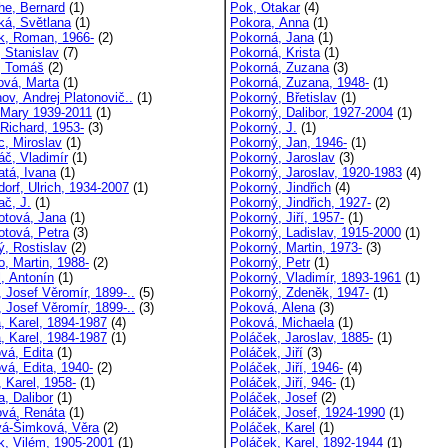
he, Bernard
(1)
Pok, Otakar
(4)
ká, Světlana
(1)
Pokora, Anna
(1)
k, Roman, 1966-
(2)
Pokorná, Jana
(1)
, Stanislav
(7)
Pokorná, Krista
(1)
l, Tomáš
(2)
Pokorná, Zuzana
(3)
lová, Marta
(1)
Pokorná, Zuzana, 1948-
(1)
ov, Andrej Platonovič..
(1)
Pokorný, Břetislav
(1)
, Mary 1939-2011
(1)
Pokorný, Dalibor, 1927-2004
(1)
 Richard, 1953-
(3)
Pokorný, J.
(1)
c, Miroslav
(1)
Pokorný, Jan, 1946-
(1)
áč, Vladimír
(1)
Pokorný, Jaroslav
(3)
atá, Ivana
(1)
Pokorný, Jaroslav, 1920-1983
(4)
dorf, Ulrich, 1934-2007
(1)
Pokorný, Jindřich
(4)
ač, J.
(1)
Pokorný, Jindřich, 1927-
(2)
otová, Jana
(1)
Pokorný, Jiří, 1957-
(1)
otová, Petra
(3)
Pokorný, Ladislav, 1915-2000
(1)
ý, Rostislav
(2)
Pokorný, Martin, 1973-
(3)
o, Martin, 1988-
(2)
Pokorný, Petr
(1)
l, Antonín
(1)
Pokorný, Vladimír, 1893-1961
(1)
, Josef Věromír, 1899-..
(5)
Pokorný, Zdeněk, 1947-
(1)
, Josef Věromír, 1899-..
(3)
Poková, Alena
(3)
a, Karel, 1894-1987
(4)
Poková, Michaela
(1)
a, Karel, 1984-1987
(1)
Poláček, Jaroslav, 1885-
(1)
ová, Edita
(1)
Poláček, Jiří
(3)
vá, Edita, 1940-
(2)
Poláček, Jiří, 1946-
(4)
, Karel, 1958-
(1)
Poláček, Jiří, 946-
(1)
a, Dalibor
(1)
Poláček, Josef
(2)
ová, Renáta
(1)
Poláček, Josef, 1924-1990
(1)
vá-Šimková, Věra
(2)
Poláček, Karel
(1)
k, Vilém, 1905-2001
(1)
Poláček, Karel, 1892-1944
(1)