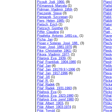
Picoult, Jodi, 1966-
(9)
Planc
Pičmanová, Marcela
(1)
Plaňs
Pidrman, Vladimír, 1959-
(2)
Pláše
Pieczenik, Steve
(3)
Plášil
Pieniazek, Szczepan
(1)
Pláši
Piers, Helen, 1985-
(1)
Pláši
Pietsch, Erich
(1)
Platon
Pietzsch, Günther
(1)
Platt
Piffér, Claudine
(1)
Platt,
Pigafetta, Antonio, 1491-ca..
(1)
Plave
Pícha, Jan
(1)
Plech
Pijoan y Soteras, José, 188..
(3)
Plech
Pijoan, José, 1881-1970
(8)
Plenz
Pike, Christopher, 1961-
(1)
Plesk
Pikora, Vladimír, 1977-
(1)
Plesk
Pilarová, Eva, 1939-
(1)
Plesk
Pilař, František, 1904-1980
(1)
Plesk
Pilař, Jan
(4)
Plešk
Pilař, Jan, 1917(9.9.)-1996
(2)
Plešti
Pilař, Jan, 1917-1996
(6)
Pleva
Pilař, Jiří
(1)
Pleva
Pilař, R.
(1)
Plick
Pilař, Radek
(3)
Plick
Pilař, Radek, 1931-1993
(3)
Plick
Pilařová, Eva
(1)
Plicko
Pilařová, Eva, 1923-1980
(1)
Plíhal
Pilařová, Eva, zemř.1980
(1)
Plicht
Pilát, Albert, 1903-
(1)
Plíšk
Pilát, Albert, 1903-1974
(1)
Plívo
Pilát, Tomáš
(1)
Ploce