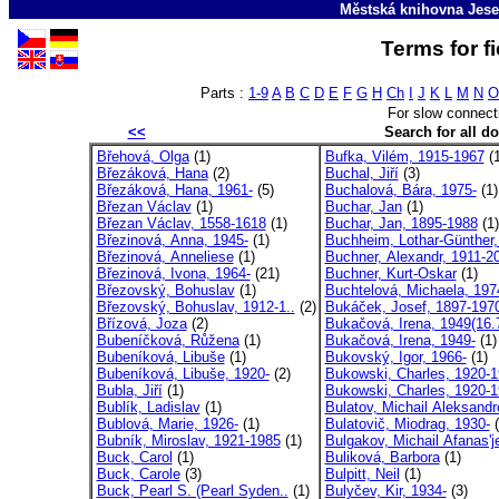
Městská knihovna Jese
Terms for f
Parts :
1-9
A
B
C
D
E
F
G
H
Ch
I
J
K
L
M
N
O
For slow connect
<<
Search for all 
Břehová, Olga
(1)
Bufka, Vilém, 1915-1967
(1
Březáková, Hana
(2)
Buchal, Jiří
(3)
Březáková, Hana, 1961-
(5)
Buchalová, Bára, 1975-
(1)
Březan Václav
(1)
Buchar, Jan
(1)
Březan Václav, 1558-1618
(1)
Buchar, Jan, 1895-1988
(1)
Březinová, Anna, 1945-
(1)
Buchheim, Lothar-Günther, 
Březinová, Anneliese
(1)
Buchner, Alexandr, 1911-2
Březinová, Ivona, 1964-
(21)
Buchner, Kurt-Oskar
(1)
Březovský, Bohuslav
(1)
Buchtelová, Michaela, 197
Březovský, Bohuslav, 1912-1..
(2)
Bukáček, Josef, 1897-197
Břízová, Joza
(2)
Bukačová, Irena, 1949(16.7
Bubeníčková, Růžena
(1)
Bukačová, Irena, 1949-
(1)
Bubeníková, Libuše
(1)
Bukovský, Igor, 1966-
(1)
Bubeníková, Libuše, 1920-
(2)
Bukowski, Charles, 1920-
Bubla, Jiří
(1)
Bukowski, Charles, 1920-1
Bublík, Ladislav
(1)
Bulatov, Michail Aleksandr
Bublová, Marie, 1926-
(1)
Bulatovič, Miodrag, 1930-
(
Bubník, Miroslav, 1921-1985
(1)
Bulgakov, Michail Afanas'je
Buck, Carol
(1)
Buliková, Barbora
(1)
Buck, Carole
(3)
Bulpitt, Neil
(1)
Buck, Pearl S. (Pearl Syden..
(1)
Bulyčev, Kir, 1934-
(3)