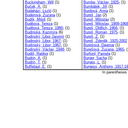
Buckingham, Will
(1)
Bumba, Václav, 1925-
(1)
Buček, A.
(1)
Bumbálek, Jiří
(1)
Budaházi, Lszló
(1)
Burdová, Anna
(1)
Buderová, Zuzana
(1)
Bureš, Jan
(2)
Budík, Miloš
(1)
Bureš, Miloslav
(2)
Budilová, Tereza
(1)
Bureš, Miloslav, 1909-196
Budilová, Tereza, 1980-
(1)
Bureš, Oldřich, 1966-
(1)
Budinská, Kazimíra
(6)
Bureš, Roman, 1975-
(1)
Budinský, Libor Jaromír
(1)
Bureš, Z.
(1)
Budinský, Libor, 1967-
(1)
Bureš, Zdeněk, 1925-2002
Budínský, Libor, 1967-
(1)
Burešová, Dagmar
(1)
Budinský, Václav, 1948-
(1)
Burešová, Zuzana, 1965-
(
Budiš, Ratibor
(1)
Burford, Pamela
(1)
Budrin, A.
(1)
Burger, Sacha
(1)
Budrin, T.
(1)
Burges, L.
(1)
Buffetaut, E.
(1)
Burgess, Anthony, 1917-1
In parentheses