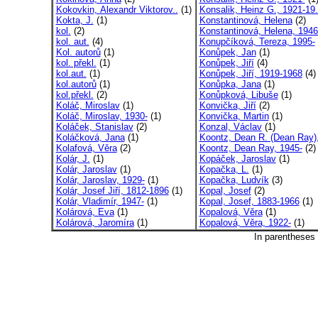
Kokovkin, Alexandr Viktorov..
(1)
Konsalik, Heinz G., 1921-19.
Kokta, J.
(1)
Konstantinová, Helena
(2)
kol.
(2)
Konstantinová, Helena, 1946
kol. aut.
(4)
Konupčíková, Tereza, 1995-
Kol. autorů
(1)
Konůpek, Jan
(1)
kol. překl.
(1)
Konůpek, Jiří
(4)
kol.aut.
(1)
Konůpek, Jiří, 1919-1968
(4)
kol.autorů
(1)
Konůpka, Jana
(1)
kol.překl.
(2)
Konůpková, Libuše
(1)
Koláč, Miroslav
(1)
Konvička, Jiří
(2)
Koláč, Miroslav, 1930-
(1)
Konvička, Martin
(1)
Koláček, Stanislav
(2)
Konzal, Václav
(1)
Koláčková, Jana
(1)
Koontz, Dean R. (Dean Ray),
Kolafová, Věra
(2)
Koontz, Dean Ray, 1945-
(2)
Kolár, J.
(1)
Kopáček, Jaroslav
(1)
Kolár, Jaroslav
(1)
Kopačka, L.
(1)
Kolár, Jaroslav, 1929-
(1)
Kopačka, Ludvík
(3)
Kolár, Josef Jiří, 1812-1896
(1)
Kopal, Josef
(2)
Kolár, Vladimír, 1947-
(1)
Kopal, Josef, 1883-1966
(1)
Kolárová, Eva
(1)
Kopalová, Věra
(1)
Kolárová, Jaromíra
(1)
Kopalová, Věra, 1922-
(1)
In parentheses