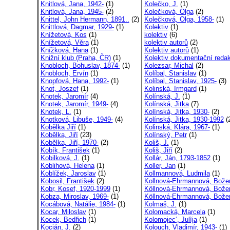
Knitlová, Jana, 1942-
(1)
Kolečko, J.
(1)
Knitlová, Jana, 1945-
(2)
Kolečková, Olga
(2)
Knittel, John Hermann, 1891..
(2)
Kolečková, Olga, 1958-
(1)
Knittlová, Dagmar, 1929-
(1)
Kolektiv
(1)
Knížetová, Kos
(1)
kolektiv
(6)
Knížetová, Věra
(1)
kolektiv autorů
(2)
Knížková, Hana
(1)
Kolektiv autorů
(1)
Knižní klub (Praha, ČR)
(1)
Kolektiv dokumentační redak
Knobloch, Bohuslav, 1874-
(1)
Kolezsar, Michal
(2)
Knobloch, Ervín
(1)
Kolíbal, Stanislav
(1)
Knopfová, Hana, 1992-
(1)
Kolíbal, Stanislav, 1925-
(3)
Knot, Joszef
(1)
Kolinská, Irmgard
(1)
Knotek, Jaromír
(4)
Kolínská, J.
(1)
Knotek, Jaromír, 1949-
(4)
Kolínská, Jitka
(7)
Knotek, L.
(1)
Kolínská, Jitka, 1930-
(2)
Knotková, Libuše, 1949-
(4)
Kolínská, Jitka, 1930-1992
(
Kobělka Jiří
(1)
Kolinská, Klára, 1967-
(1)
Kobělka, Jiří
(23)
Kolínský, Petr
(1)
Kobělka, Jiří, 1970-
(2)
Koliš, J.
(1)
Kobík, František
(1)
Koliš, Jiří
(2)
Kobilková, J.
(1)
Kollár, Ján, 1793-1852
(1)
Koblihová, Helena
(1)
Koller, Jan
(1)
Koblížek, Jaroslav
(1)
Kollmannová, Ludmila
(1)
Kobosil, František
(2)
Kollnová-Ehrmannová, Bože
Kobr, Kosef, 1920-1999
(1)
Köllnová-Ehrmannová, Bože
Kobza, Miroslav, 1969-
(1)
Köllnová-Ehrmannová, Bože
Kocábová, Natálie, 1984-
(1)
Kolmaš, J.
(1)
Kocar, Miloslav
(1)
Kolomacká, Marcela
(1)
Kocek, Bedřich
(1)
Kolomojec‘, Julìja
(1)
Kocián, J.
(2)
Kolouch, Vladimír, 1943-
(1)