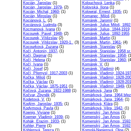
Kocián, Jaroslav
(1)
Kolouchová, Lenka
(1)
Kocián, Jaroslav, 1979-
(2)
Kolovská, Ilona
(1)
Kocián, Michal, 1960-
(1)
Kolowrat, Ernest, 1935-
(1)
Kocián, Miroslav
(1)
Komanec, Miloš
(1)
Kociánová, L.
(2)
Komárek, Jaromír
(1)
Kociánová, Ludmila
(3)
Komárek, Julius Miloš, 1892.
Kocmanová, Ivana
(1)
Komárek, Julius, 1844-1919
Kocourek, Pavel, 1948-
(2)
Komárek, Julius, 1892-1955
Kocourek, Vítězslav
(2)
Komárek, Martin
(1)
Kocourek, Vítězslav, 1920-1..
(3)
Komárek, Martin, 1961-
(4)
Kocourková, Zuzana
(1)
Komárek, Stanislav
(2)
Kočí, Antonín, 1937-
(1)
Komárek, Stanislav, 1958 sr.
Kočí, Dagmar
(1)
Komárek, Stanislav, 1958-
(1
Kočí, Helena
(1)
Komárek, Stanislav, 1960-
(4
Kočí, Ivana
(1)
Komárek, V.
(1)
Kočí, Josef
(2)
Komárek, Vladimír
(4)
Kočí, Přemysl, 1917-2003
(1)
Komárek, Vladimír, 1924-19
Kočka, Miloš
(1)
Komárek, Vladimír, 1928-20
Kočka, Václav
(1)
Komárek, Vladimír, 1928-20
Kočka, Václav, 1875-1951
(1)
Komárek, Vladimír, 1949-
(1)
Kočová, Zuzana, 1922-1988
(1)
Komárková, Jana
(3)
Kočvar, Zbyněk
(2)
Komárková, Jana, 1964 břez
Kodetová, V.
(1)
Komárková, Jana, 1964-
(1)
Kodým, Jaroslav, 1935-
(1)
Komárková, Klára
(1)
Kodymová, Pavla
(1)
Komárková, Věra, 1942-
(1)
Koenig, Viviane
(1)
Komenský, Jan Amos
(1)
Koerner, Vladimír, 1939-
(1)
Komenský, Jan Ámos
(1)
Kohák, Erazim, 1933-
(1)
Komenský, Jan Amos, 1592-
Kohler, Pierre
(1)
Komenský, Jan Ámos, 1592-
Köhlerová, Tereza
(1)
Komolá-Napierová, Olga
(2)