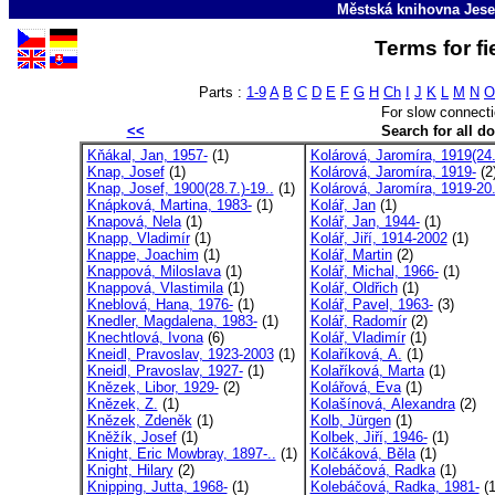
Městská knihovna Jese
Terms for f
Parts :
1-9
A
B
C
D
E
F
G
H
Ch
I
J
K
L
M
N
O
For slow connect
<<
Search for all 
Kňákal, Jan, 1957-
(1)
Kolárová, Jaromíra, 1919(24.
Knap, Josef
(1)
Kolárová, Jaromíra, 1919-
(2
Knap, Josef, 1900(28.7.)-19..
(1)
Kolárová, Jaromíra, 1919-20.
Knápková, Martina, 1983-
(1)
Kolář, Jan
(1)
Knapová, Nela
(1)
Kolář, Jan, 1944-
(1)
Knapp, Vladimír
(1)
Kolář, Jiří, 1914-2002
(1)
Knappe, Joachim
(1)
Kolář, Martin
(2)
Knappová, Miloslava
(1)
Kolář, Michal, 1966-
(1)
Knappová, Vlastimila
(1)
Kolář, Oldřich
(1)
Kneblová, Hana, 1976-
(1)
Kolář, Pavel, 1963-
(3)
Knedler, Magdalena, 1983-
(1)
Kolář, Radomír
(2)
Knechtlová, Ivona
(6)
Kolář, Vladimír
(1)
Kneidl, Pravoslav, 1923-2003
(1)
Kolaříková, A.
(1)
Kneidl, Pravoslav, 1927-
(1)
Kolaříková, Marta
(1)
Knězek, Libor, 1929-
(2)
Kolářová, Eva
(1)
Knězek, Z.
(1)
Kolašínová, Alexandra
(2)
Knězek, Zdeněk
(1)
Kolb, Jürgen
(1)
Kněžík, Josef
(1)
Kolbek, Jiří, 1946-
(1)
Knight, Eric Mowbray, 1897-..
(1)
Kolčáková, Běla
(1)
Knight, Hilary
(2)
Kolebáčová, Radka
(1)
Knipping, Jutta, 1968-
(1)
Kolebáčová, Radka, 1981-
(1