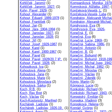
Kohlíček, Jaromír
(1)
Kompaníková, Monika, 1979
Kohlíček, Jaromír. 1927-
(1)
Komrsková, Alžběta, 1997-
(
Kohn, Pavel, 1929-
(1)
Končeková-Veselá, L.
(1)
Kohout, Alexander
(1)
Končeková-Veselá, Ĺuba
(1)
Kohout, Eduard, 1889-1978
(1)
Kondratov, Aleksandr Michaj
Kohout, František
(1)
Kondratov, Alexandr Michajl.
Kohout, Jan
(1)
Kondrysová, Eva
(3)
Kohout, Jára, 1904-1994
(1)
Kondrysová, Eva, 1926-
Kohout, Jaroslav, 1927-
(1)
Konečná, E.
(1)
Kohout, Jaroslav, 1928-
(1)
Konečná, Eva
(6)
Kohout, Jiří
(1)
Konečná, Lucie, 1969-
(1)
Kohout, Josef, 1929-1987
(1)
Konečná, Sabina, 1986-
(1)
Kohout, Karel
(1)
Konečný, Antonín
(1)
Kohout, Karel, 1900-1967
(1)
Konečný, B.
(1)
Kohout, Pavel
(1)
Konečný, Bohumil
(4)
Kohout, Pavel, 1928(20.7.)P..
(1)
Konečný, Bohumil, 1918-19
Kohout, Pavel, 1928-
(2)
Konečný, Michal Jupp, 1942
Kohoutková, Iva
(1)
Konečný, Michal, 1982-
(1)
Kohoutová, Alena
(1)
Konečný, Miroslav
(1)
Kohoutová, Jana
(1)
Konečný, Václav
(1)
Kohoutová, Marie
(1)
Konečný, Zdeněk
(1)
Kohoutová, Miroslava
(2)
König, Martin
(1)
Kohoutová, Šárka
(1)
Königová, Lucie
(1)
Koch, R.B.
(1)
Konkolski, Richard
(1)
Koch, Ray Bret
(2)
Konkolski, Richard, 1943-
(1
Koch, Václav
(1)
Konopiský, Emilián
(1)
Koch-Kostorsitz, Manfred
(1)
Konopka, Vladimír
(3)
Kochánek, Ladislav
(1)
Konopková, Helena
(1)
Kochánek, Ladislav, 1926-19..
(1)
Konrád, György
(1)
Kokinová, Anna
(2)
Konsalik, Heinz G., 1921-
(1