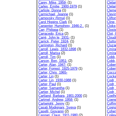
Carey, Mike, 1959-
(1)
Clela
Carles, Emilie, 1900-1979
(1)
Clela
Carlisle, Donna
(1)
Cleme
Carmichael, Jeanne
(1)
Clevi
Carnovsky (firma)
(1)
Clift
Carol Higgins Clark
(1)
Cline,
Carpenter, Humphrey, 1946-2..
(1)
Cloke
Carr, Philippa
(1)
Closte
Carracedo, Erica
(2)
Clot, 
Carré, John le, 1931-
(1)
Cloud
Carrick, Peter, 1924-
(1)
Clutto
Carrington, Richard
(1)
Cluza
Carroll, Lewis, 1832-1898
(3)
Cmíra
Carroll, Marisa
(2)
Cmíra
Carroll, Tim
(1)
Cobb,
Carson, Ben, 1951-
(2)
Cobb,
Carter, Alan, 1947-
(1)
Coben
Carter, Forrest, 1925-1979
(1)
Coben
Carter, Chris, 1965-
Cocca
Carter, Lin
(1)
Cocker
Carter, Lin, 1930-1988
(1)
Codr, 
Carter, Paul
(1)
Codr,
Carter, Samantha
(1)
Codr, 
Cartier, Michel
(1)
Codr,
Cartland, Barbara, 1901-2000
(1)
Coelh
Cartmel, Andrew, 1958-
(1)
Coene
Cartwright, Jenny
(1)
Coffm
Casati Modignani, Sveva
(1)
Cogna
Caselli, Giovanni
(2)
Cohen
Caspari, Claus, 1911-1980
(2)
Coile