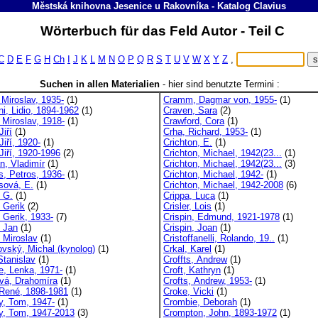
Městská knihovna Jesenice u Rakovníka
-
Katalog
Clavius
Wörterbuch für das Feld Autor - Teil C
C
D
E
F
G
H
Ch
I
J
K
L
M
N
O
P
Q
R
S
T
U
V
W
X
Y
Z
,
Suchen in allen Materialien
-
hier sind benutzte Termini :
 Miroslav, 1935-
(1)
Cramm, Dagmar von, 1955-
(1)
ni, Lidio, 1894-1962
(1)
Craven, Sara
(2)
 Miroslav, 1918-
(1)
Crawford, Cora
(1)
Jiří
(1)
Crha, Richard, 1953-
(1)
 Jiří, 1920-
(1)
Crichton, E.
(1)
 Jiří, 1920-1996
(2)
Crichton, Michael, 1942(23...
(1)
n, Vladimír
(1)
Crichton, Michael, 1942(23...
(3)
s, Petros, 1936-
(1)
Crichton, Michael, 1942-
(1)
isová, E.
(1)
Crichton, Michael, 1942-2008
(6)
, G.
(1)
Crippa, Luca
(1)
 Gerik
(2)
Crisler, Lois
(1)
 Gerik, 1933-
(7)
Crispin, Edmund, 1921-1978
(1)
, Jan
(1)
Crispin, Joan
(1)
, Miroslav
(1)
Cristoffanelli, Rolando, 19..
(1)
ovský, Michal (kynolog)
(1)
Crkal, Karel
(1)
Stanislav
(1)
Croffts, Andrew
(1)
e, Lenka, 1971-
(1)
Croft, Kathryn
(1)
vá, Drahomíra
(1)
Crofts, Andrew, 1953-
(1)
, René, 1898-1981
(1)
Croke, Vicki
(1)
y, Tom, 1947-
(1)
Crombie, Deborah
(1)
y, Tom, 1947-2013
(3)
Crompton, John, 1893-1972
(1)