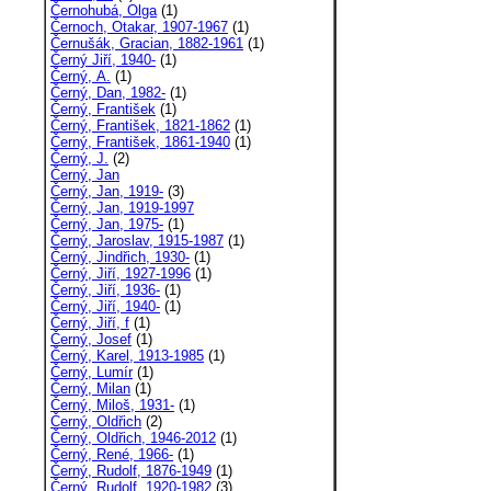
Černohubá, Olga
(1)
Černoch, Otakar, 1907-1967
(1)
Černušák, Gracian, 1882-1961
(1)
Černý Jiří, 1940-
(1)
Černý, A.
(1)
Černý, Dan, 1982-
(1)
Černý, František
(1)
Černý, František, 1821-1862
(1)
Černý, František, 1861-1940
(1)
Černý, J.
(2)
Černý, Jan
Černý, Jan, 1919-
(3)
Černý, Jan, 1919-1997
Černý, Jan, 1975-
(1)
Černý, Jaroslav, 1915-1987
(1)
Černý, Jindřich, 1930-
(1)
Černý, Jiří, 1927-1996
(1)
Černý, Jiří, 1936-
(1)
Černý, Jiří, 1940-
(1)
Černý, Jiří, f
(1)
Černý, Josef
(1)
Černý, Karel, 1913-1985
(1)
Černý, Lumír
(1)
Černý, Milan
(1)
Černý, Miloš, 1931-
(1)
Černý, Oldřich
(2)
Černý, Oldřich, 1946-2012
(1)
Černý, René, 1966-
(1)
Černý, Rudolf, 1876-1949
(1)
Černý, Rudolf, 1920-1982
(3)