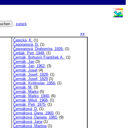
,
zurück
>>
Čepická, K.
(1)
Čeporanová, D.
(1)
Čeporanová, Drahomíra, 1926-
(1)
Čerbák, Petr, 1948-
(1)
Čermák, Bohumír František A..
(1)
Čermák, Jan
(3)
Čermák, Jan, 1962-
(3)
Čermák, Josef
(4)
Čermák, Josef, 1928-
(1)
Čermák, Josef, 1929
(1)
Čermák, Květoslav, 1956-
(1)
Čermák, M.
(3)
Čermák, Marko
(5)
Čermák, Marko, 1940-
(6)
Čermák, Miloš, 1968-
(1)
Čermák, Petr, 1975-
(1)
Čermáková, D.
(1)
Čermáková, Dana, 1960-
(1)
Čermáková, Daniela, 1981-
(9)
Čermáková, Jana
(1)
Čermáková, Martina
(1)