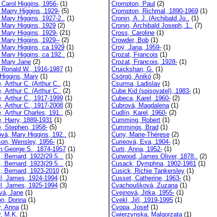
 Carol Higgins, 1956-
(1)
Crompton, Paul
(2)
, Marry Higgins, 1929-
(5)
Crompton, Richmal, 1890-1969
(1)
 Mary Higgins, 1927-2..
(1)
Cronin, A. J. (Archibald Jo..
(1)
, Mary Higgins, 1929
(2)
Cronin, Archibald Joseph, 1..
(7)
, Mary Higgins, 1929-
(21)
Cross, Caroline
(1)
, Mary Higgins, 1929--
(2)
Crowder, Bob
(1)
, Mary Higgins, ca 1929
(1)
Croÿ, Jana, 1959-
(1)
 Mary Higgins, ca 192..
(1)
Crozat, Francois
(1)
, Mary Jane
(2)
Crozat, Francois, 1928-
(1)
, Ronald W., 1916-1987
(1)
Cruickshan, G.
(1)
-Higgins, Mary
(1)
Csörgö, Anikó
(3)
, Arthur C. (Arthur C..
(1)
Csurma, Ladislav
(1)
, Arthur C. (Arthur C..
(2)
Cube Kid (spisovatel), 1983-
(1)
e, Arthur C., 1917-1999
(1)
Cubeca, Karel, 1960-
(2)
e, Arthur C., 1917-2008
(3)
Cubrová, Magdalena
(1)
, Arthur Charles, 191..
(5)
Cudlín, Karel, 1960-
(2)
e, Harry, 1889-1931
(1)
Cumming, Robert
(1)
e, Stephen, 1958-
(5)
Cummings, Brad
(1)
ová, Mary Higgins, 192..
(1)
Cuny, Marie-Thérese
(2)
son, Wensley, 1956-
(1)
Curieová, Eva, 1904-
(1)
n George S., 1874-1957
(1)
Curti, Anna, 1952-
(1)
, Bernard, 1922(29.5...
(1)
Curwood, James Oliver, 1878..
(2)
, Bernard, 1923(29.5...
(1)
Cusack, Dymphna, 1902-1981
(1)
l, Bernard, 1923-2010
(1)
Cusick, Richie Tankersley
(1)
ll, James, 1924-1994
(1)
Cusset, Catherine, 1963-
(1)
ll, James, 1925-1994
(3)
Cvachoušková, Zuzana
(1)
vá, Jane
(1)
Cvejnová, Jitka, 1955-
(1)
on, Donna
(1)
Cvekl, Jiří, 1919-1995
(1)
y, Anna
(1)
Cvopa, Josef
(1)
y, M.K.
(1)
Cwierzynska, Malgorzata
(1)