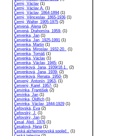
Černý, Václav
(1)
Černý, Václav A.
(1)
Černý, Václav, 1864-1894
(1)
Černý, Věnceslav, 1865-1936
(1)
Černý, Walter, 1905-1975
(2)
Červená, Alena
(2)
Červená, Drahomíra, 1959-
(1)
Červenka, Jan
(1)
Červenka, Jan, 1925-1991
(1)
Červenka, Martin
(1)
Červenka, Miroslav, 1932-20..
(1)
Červenka, Tomáš
(1)
Červenka, Václav
(1)
Červenka, Václav, 1945-
(1)
Červenková, Jana, 1939(18.1..
(2)
Červenková, Jana, 1939-
(2)
Červenková, Renata, 1950-
(3)
Červený, Antonín, 1963-
(1)
Červený, Karel, 1957-
(1)
Červinka, František
(2)
Červinka, Jan
(1)
Červinka, Oldřich
(1)
Červinka, Václav, 1844-1929
(1)
Čeřovská, Eva
(2)
Čeřovský, J.
(1)
Čeřovský, Jan
(1)
Česal, Aleš, 1976
(1)
Česalová, Hana
(1)
Česká alzheimerovská společ..
(1)
Česká televize
(2)