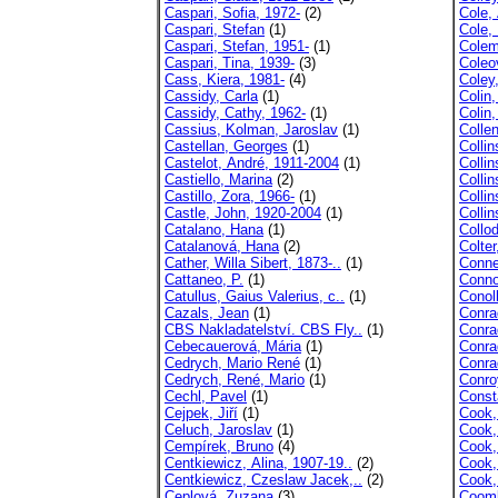
Caspari, Sofia, 1972-
(2)
Cole, 
Caspari, Stefan
(1)
Cole,
Caspari, Stefan, 1951-
(1)
Colem
Caspari, Tina, 1939-
(3)
Coleo
Cass, Kiera, 1981-
(4)
Coley,
Cassidy, Carla
(1)
Colin,
Cassidy, Cathy, 1962-
(1)
Colin,
Cassius, Kolman, Jaroslav
(1)
Collen
Castellan, Georges
(1)
Collin
Castelot, André, 1911-2004
(1)
Collin
Castiello, Marina
(2)
Collin
Castillo, Zora, 1966-
(1)
Colli
Castle, John, 1920-2004
(1)
Colli
Catalano, Hana
(1)
Collod
Catalanová, Hana
(2)
Colter
Cather, Willa Sibert, 1873-..
(1)
Conne
Cattaneo, P.
(1)
Conno
Catullus, Gaius Valerius, c..
(1)
Conoll
Cazals, Jean
(1)
Conra
CBS Nakladatelství. CBS Fly..
(1)
Conra
Cebecauerová, Mária
(1)
Conra
Cedrych, Mario René
(1)
Conrad
Cedrych, René, Mario
(1)
Conro
Cechl, Pavel
(1)
Const
Cejpek, Jiří
(1)
Cook,
Celuch, Jaroslav
(1)
Cook,
Cempírek, Bruno
(4)
Cook,
Centkiewicz, Alina, 1907-19..
(2)
Cook,
Centkiewicz, Czeslaw Jacek,..
(2)
Cook,
Ceplová, Zuzana
(3)
Coomb