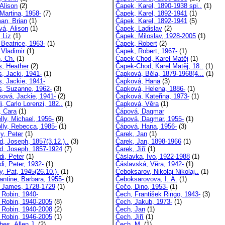
Alison
(2)
Čapek, Karel, 1890-1938 spi..
(1)
 Martina, 1958-
(7)
Čapek, Karel, 1892-1941
(1)
an, Brian
(1)
Čápek, Karel, 1892-1941
(5)
vá, Alison
(1)
Čapek, Ladislav
(2)
 Liz
(1)
Čapek, Miloslav, 1928-2005
(1)
 Beatrice, 1963-
(1)
Čapek, Robert
(2)
 Vladimir
(1)
Čapek, Robert, 1967-
(1)
, Ch.
(1)
Čapek-Chod, Karel Matěj
(1)
s, Heather
(2)
Čapek-Chod, Karel Matěj, 18..
(1)
s, Jacki, 1941-
(1)
Čapková, Běla, 1879-1968(4...
(1)
s, Jackie, 1941-
Čapková, Hana
(3)
ns, Suzanne, 1962-
(3)
Čapková, Helena, 1886-
(1)
nsová, Jackie, 1941-
(2)
Čapková, Kateřina, 1973-
(1)
i, Carlo Lorenzi, 182..
(1)
Čapková, Věra
(1)
, Cara
(1)
Čápová, Dagmar
lly, Michael, 1956-
(9)
Čápová, Dagmar, 1955-
(1)
lly, Rebecca, 1985-
(1)
Čápová, Hana, 1956-
(3)
y, Peter
(1)
Čarek, Jan
(1)
d, Joseph, 1857(3.12.)..
(3)
Čarek, Jan, 1898-1966
(1)
d, Joseph, 1857-1924
(7)
Čarek, Jiří
(1)
di, Peter
(1)
Čáslavka, Ivo, 1922-1988
(1)
i, Peter, 1932-
(1)
Čáslavská, Věra, 1942-
(1)
y, Pat, 1945(26.10.)-
(1)
Čeboksarov, Nikolaj Nikolaj..
(1)
antine, Barbara, 1955-
(1)
Čeboksarovova, I. A.
(1)
 James, 1728-1729
(1)
Čečo, Dino, 1953-
(1)
 Robin, 1940-
Čech, František Ringo, 1943-
(3)
 Robin, 1940-2005
(8)
Čech, Jakub, 1973-
(1)
 Robin, 1940-2008
(2)
Čech, Jan
(1)
 Robin, 1946-2005
(1)
Čech, Jiří
(1)
es, Allen J.
(2)
Čech, M.
(1)