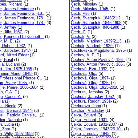
es, Richard
(1)
Čech, Miloslav
(1)
r, James Fenimore
(1)
Čech, Miloslav, 1945-
(1)
r, James Fenimore, -18..
(1)
Čech, Petr
(1)
r, James Fenimore, 178..
(1)
Čech, Svatopluk, 1846(21.2...
(1)
r, James Fenimore, 178..
(3)
Čech, Svatopluk, 1846-1908
(4)
r, Jeffrey
(1)
Čech, Svatopluk, 846-1908
(1)
, Jilly, 1937-
(2)
Čech, Z.
(1)
r, Kenneth H. (Kenneth..
(1)
Čechák, V.
(2)
r, M. E.
(2)
Čechák, Vladimír, 1939(21.3..
(1)
, Robert, 1932-
(1)
Čechák, Vladimír, 1939-
(1)
k, Jaroslav, 1947-
(1)
Čechlovská, Magdalena, 1975-
(1)
rd, Alfred Edgar
(1)
Čechov, A. P.
(1)
r, Basil
(1)
Čechov, Anton Pavlovič, 186..
(4)
lla, Luciano
(2)
Čechov, Anton Pavlovič, 186..
(3)
tt, Jim, 1875-1955
(1)
Čechová, Eva, 1992-
(1)
nnier, Marie, 1948-
(1)
Čechová, Olga
(5)
 Professional Photos C..
(1)
Čechová, Olga, 1897-
(1)
n, Avery, 1935-
(1)
Čechová, Olga, 1925-
(7)
lle, Pierre, 1606-1684
(2)
Čechová, Olga, 1925-2010
(1)
jo, C.A.
(1)
Čechura, Jaroslav
(2)
jo, Carlos A.
(2)
Čechura, Jaroslav, 1952-
(3)
lia
(1)
Čechura, Rudolf, 1931-
(2)
ck, Nicola
(2)
Čechurová, Jana
(1)
ell, Bernard, 1944-
(3)
Čejchan, Vladislav
(1)
ll, Patricia Daniels,..
(1)
Čejka, Eduard
(3)
ini, Nathalie
(1)
Čejka, Eduard, 1931-
(4)
n, Lucia
(1)
Čejka, Eduard, 1931-2007
(2)
, Zara
(1)
Čejka, Jaroslav, 1943(26.10..
(1)
i, Willy, 1897-1998
(1)
Čejka, Jaroslav, 1943-
(1)