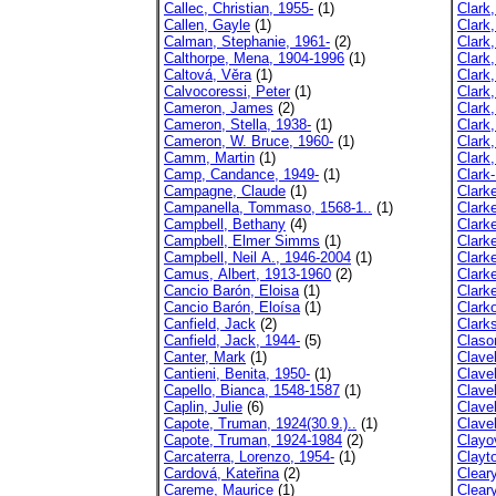
Callec, Christian, 1955-
(1)
Clark,
Callen, Gayle
(1)
Clark
Calman, Stephanie, 1961-
(2)
Clark,
Calthorpe, Mena, 1904-1996
(1)
Clark
Caltová, Věra
(1)
Clark
Calvocoressi, Peter
(1)
Clark
Cameron, James
(2)
Clark
Cameron, Stella, 1938-
(1)
Clark,
Cameron, W. Bruce, 1960-
(1)
Clark
Camm, Martin
(1)
Clark
Camp, Candance, 1949-
(1)
Clark
Campagne, Claude
(1)
Clarke
Campanella, Tommaso, 1568-1..
(1)
Clarke
Campbell, Bethany
(4)
Clark
Campbell, Elmer Simms
(1)
Clark
Campbell, Neil A., 1946-2004
(1)
Clarke
Camus, Albert, 1913-1960
(2)
Clark
Cancio Barón, Eloisa
(1)
Clark
Cancio Barón, Eloísa
(1)
Clark
Canfield, Jack
(2)
Clark
Canfield, Jack, 1944-
(5)
Claso
Canter, Mark
(1)
Clavel
Cantieni, Benita, 1950-
(1)
Clavel
Capello, Bianca, 1548-1587
(1)
Clave
Caplin, Julie
(6)
Clave
Capote, Truman, 1924(30.9.)..
(1)
Clave
Capote, Truman, 1924-1984
(2)
Clayo
Carcaterra, Lorenzo, 1954-
(1)
Clayt
Cardová, Kateřina
(2)
Clear
Careme, Maurice
(1)
Clear