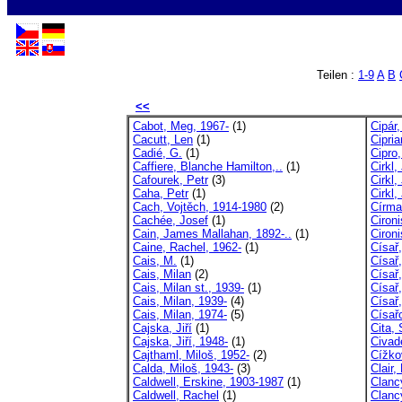
Teilen :
1-9
A
B
<<
Cabot, Meg, 1967-
(1)
Cipár,
Cacutt, Len
(1)
Cipria
Cadié, G.
(1)
Cipro,
Caffiere, Blanche Hamilton,..
(1)
Cirkl, 
Cafourek, Petr
(3)
Cirkl,
Caha, Petr
(1)
Cirkl,
Cach, Vojtěch, 1914-1980
(2)
Círma
Cachée, Josef
(1)
Cironi
Cain, James Mallahan, 1892-..
(1)
Ciron
Caine, Rachel, 1962-
(1)
Císař
Cais, M.
(1)
Císař,
Cais, Milan
(2)
Císař,
Cais, Milan st., 1939-
(1)
Císař
Cais, Milan, 1939-
(4)
Císař
Cais, Milan, 1974-
(5)
Císař
Cajska, Jiří
(1)
Cita, 
Cajska, Jiří, 1948-
(1)
Civad
Cajthaml, Miloš, 1952-
(2)
Cížko
Calda, Miloš, 1943-
(3)
Clair
Caldwell, Erskine, 1903-1987
(1)
Clanc
Caldwell, Rachel
(1)
Clanc