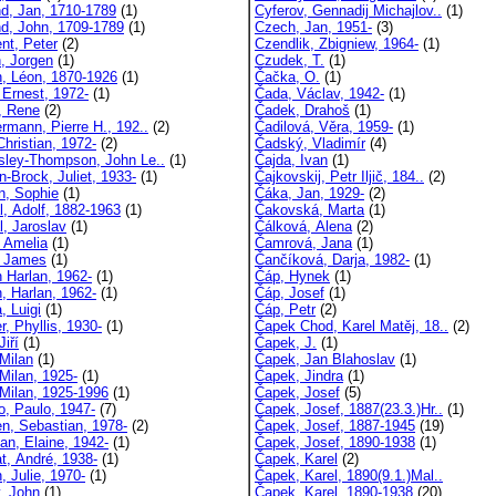
nd, Jan, 1710-1789
(1)
Cyferov, Gennadij Michajlov..
(1)
nd, John, 1709-1789
(1)
Czech, Jan, 1951-
(3)
nt, Peter
(2)
Czendlik, Zbigniew, 1964-
(1)
n, Jorgen
(1)
Czudek, T.
(1)
on, Léon, 1870-1926
(1)
Čačka, O.
(1)
 Ernest, 1972-
(1)
Čada, Václav, 1942-
(1)
, Rene
(2)
Čadek, Drahoš
(1)
rmann, Pierre H., 192..
(2)
Čadilová, Věra, 1959-
(1)
Christian, 1972-
(2)
Čadský, Vladimír
(4)
sley-Thompson, John Le..
(1)
Čajda, Ivan
(1)
n-Brock, Juliet, 1933-
(1)
Čajkovskij, Petr Iljič, 184..
(2)
n, Sophie
(1)
Čáka, Jan, 1929-
(2)
l, Adolf, 1882-1963
(1)
Čakovská, Marta
(1)
l, Jaroslav
(1)
Čálková, Alena
(2)
 Amelia
(1)
Čamrová, Jana
(1)
 James
(1)
Čančíková, Darja, 1982-
(1)
 Harlan, 1962-
(1)
Čáp, Hynek
(1)
, Harlan, 1962-
(1)
Čáp, Josef
(1)
, Luigi
(1)
Čáp, Petr
(2)
, Phyllis, 1930-
(1)
Čapek Chod, Karel Matěj, 18..
(2)
Jiří
(1)
Čapek, J.
(1)
 Milan
(1)
Čapek, Jan Blahoslav
(1)
Milan, 1925-
(1)
Čapek, Jindra
(1)
 Milan, 1925-1996
(1)
Čapek, Josef
(5)
o, Paulo, 1947-
(7)
Čapek, Josef, 1887(23.3.)Hr..
(1)
n, Sebastian, 1978-
(2)
Čapek, Josef, 1887-1945
(19)
an, Elaine, 1942-
(1)
Čapek, Josef, 1890-1938
(1)
t, André, 1938-
(1)
Čapek, Karel
(2)
, Julie, 1970-
(1)
Čapek, Karel, 1890(9.1.)Mal..
y, John
(1)
Čapek, Karel, 1890-1938
(20)