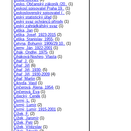
Česko. Občanský zákoník (20..
(1)
Českosl.spisovatel Praha 19..
(1)
Československý spisovatel (..
(1)
Český statistický úřad
(1)
Český svaz ochránců přírody
(1)
Český zahrádkářský svaz
(1)
Češka, Jan
(1)
Češka, Josef, 1923-2015
(2)
Češka, Stanislav, 1955-
(1)
Četyna, Bohumír, 1906(29.10..
(1)
Čierny, Ján, 1922-2001
(1)
Čihák, Ondřej, 1975-
(1)
Čiháková-Noshiro, Vlasta
(1)
Čihař, J.
(1)
Čihař, Jiří
(6)
Čihař, Jiří, 1930-
(5)
Čihař, Jiří, 1930-2009
(4)
Čihař, Martin
(3)
Čikivďa, Vasil
(1)
Činčerová, Alena, 1954-
(1)
Činčerová, Eva
(1)
Čišecký, Čeněk
(1)
Čivrný, L.
(1)
Čivrný, Lumír
(2)
Čivrný, Lumír, 1915-2001
(2)
Čížek, F.
(2)
Čížek, Jaromír
(1)
Čížek, Petr
(2)
Čížek, Vítězslav
(1)