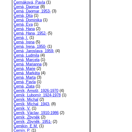
Čermáková, Pavla
(1)
Černá, Dagmar
(8)
Černá, Dagmar, 1953-
(3)
Černá, Dita
(1)
Černá, Dominika
(1)
Černá, Eva
(1)
Černá, Hana
(2)
Černá, Hana, 1952-
(5)
Černá, I.
(1)
Černá, Irena
(5)
Černá, Irena, 1950-
(1)
Černá, Jaroslava, 1959-
(4)
Černá, Ludmila
(4)
Černá, Marcela
(1)
Černá, Marianna
(3)
Černá, Marie
(2)
Černá, Markéta
(4)
Černá, Marta
(3)
Černá, Pavla
(1)
Černá, Zlata
(1)
Černík, Arnošt, 1926-1970
(4)
Černík, Lubomír, 1924-1978
(1)
Černík, Michal
(2)
Černík, Michal, 1943-
(8)
Černík, V.
(1)
Černík, Václav, 1910-1986
(2)
Černík, Zbyněk
(2)
Černík, Zbyněk, 1951-
(2)
Černikin, E.M.
(1)
Černín, P.
(1)