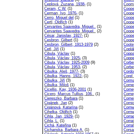
Ceplová, Zuzana, 1938-
(1)
Coomb
Ceram, C.W.
(1)
Coope
Cerman, Ivo, 1976-
(1)
Coope
Cerro, Miguel del
(1)
Coope
Certl, Oldřich
(1)
Coope
Cervantes Saavedra, Miguel..
(1)
Coope
Cervantes Saavedra, Miguel..
(2)
Cooper
César, Jaroslav, 1927-
(1)
Coope
Cesbron, Gilbert
(1)
Coope
Cesbron, Gilbert, 1913-1979
(2)
Coote
Cetl, Jiří
(1)
Coplá
Cibula, Václav
(1)
Coppa
Cibula, Václav, 1925-
(3)
Coppe
Cibula, Václav, 1925-2009
(9)
Corbe
Cibula, Václav, 1953-
(2)
Corbe
Cibulka, Aleš, 1977-
(3)
Cordo
Cibulka, Hanns, 1922-
(1)
Corel
Cibulka, Jiří
(3)
Corma
Cibulka, Miloš
(1)
Cornei
Cicellis, Kay, 1936-2001
(1)
Corne
Cicero, Marcus Tullius, 106..
(1)
Corne
Ciereszko, Barbara
(1)
Corne
Cigánek, Jan
(2)
Corni
Cigánová, Katarína
(1)
Cornw
Cihelka, Oldřich
(1)
Cornwe
Cihla, Jan, 1929-
(1)
Corrad
Cihla, L.
(1)
Corrai
Cichá, Kateřina
(1)
Corral
Cichanska, Barbara A.
(1)
Corsar