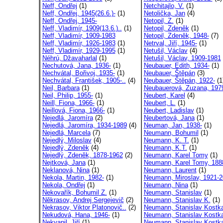
Neff, Ondřej
(1)
Netchitajlo, V.
(1)
Neff, Ondřej, 1945(26.6.)-
(1)
Netolička, Jan
(4)
Neff, Ondřej, 1945-
Netopil, Z.
(1)
Neff, Vladimír, 1909(13.6.)..
(1)
Netopil, Zdeněk
(1)
Neff, Vladimír, 1909-1983
Netopil, Zdeněk, 1948-
(7)
Neff, Vladimír, 1926-1983
(1)
Netrval, Jiří, 1945-
(1)
Neff, Vladimír, 1929-1995
(1)
Netušil, Václav
(4)
Néhrú, Džavaharlal
(1)
Netušil, Václav, 1909-1981
Nechutová, Jana, 1936-
(1)
Neubauer, Edith, 1934-
(1)
Nechvátal, Bořivoj, 1935-
(1)
Neubauer, Štěpán
(3)
Nechvátal, František, 1905-..
(4)
Neubauer, Štěpán, 1922-
(1
Neil, Barbara
(1)
Neubauerová, Zuzana, 197
Neil, Philip, 1955-
(1)
Neubert, Karel
(4)
Neill, Fiona, 1966-
(1)
Neubert, L.
(1)
Neillová, Fiona, 1966-
(1)
Neubert, Ladislav
(1)
Nejedlá, Jaromíra
(2)
Neubertová, Jana
(1)
Nejedlá, Jaromíra, 1934-1989
(4)
Neuman, Jan, 1938-
(1)
Nejedlá, Marcela
(7)
Neumann, Bohumil
(1)
Nejedlý, Miloslav
(4)
Neumann, K. T.
(1)
Nejedlý, Zdeněk
(4)
Neumann, K.T.
(1)
Nejedlý, Zdeněk, 1878-1962
(2)
Neumann, Karel Tomy
(1)
Nejtková, Jana
(1)
Neumann, Karel Tomy, 1888
Neklanová, Nina
(1)
Neumann, Laurent
(1)
Nekola, Martin, 1982-
(1)
Neumann, Miroslav, 1921-
Nekola, Ondřej
(1)
Neumann, Nina
(1)
Nekovařík, Bohumil Z.
(1)
Neumann, Stanislav
(1)
Někrasov, Andrej Sergejevič
(2)
Neumann, Stanislav K.
(1)
Nekrasov, Viktor Platonovič..
(2)
Neumann, Stanislav Kostk
Nekudová, Hana, 1946-
(1)
Neumann, Stanislav Kostka
Nekvapil, Jiří
(1)
Neumann, Stanislav Kostka