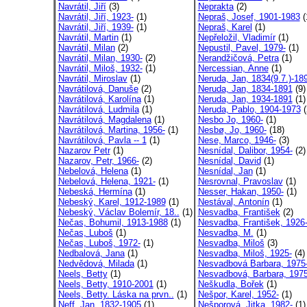
Navrátil, Jiří
(3)
Neprakta
(2)
Navrátil, Jiří, 1923-
(1)
Nepraš, Josef, 1901-1983
(
Navrátil, Jiří, 1939-
(1)
Nepraš, Karel
(1)
Navrátil, Martin
(1)
Nepřeložil, Vladimír
(1)
Navrátil, Milan
(2)
Nepustil, Pavel, 1979-
(1)
Navrátil, Milan, 1930-
(2)
Nerandžičová, Petra
(1)
Navrátil, Miloš, 1932-
(1)
Nercessian, Anne
(1)
Navrátil, Miroslav
(1)
Neruda, Jan, 1834(9.7.)-189
Navrátilová, Danuše
(2)
Neruda, Jan, 1834-1891
(9)
Navrátilová, Karolína
(1)
Neruda, Jan, 1934-1891
(1)
Navrátilová, Ludmila
(1)
Neruda, Pablo, 1904-1973
(
Navrátilová, Magdalena
(1)
Nesbo Jo, 1960-
(1)
Navrátilová, Martina, 1956-
(1)
Nesbø, Jo, 1960-
(18)
Navrátilová, Pavla -- 1
(1)
Nese, Marco, 1946-
(3)
Nazarov Petr
(1)
Nesnídal, Dalibor, 1954-
(2)
Nazarov, Petr, 1966-
(2)
Nesnídal, David
(1)
Nebelová, Helena
(1)
Nesnídal, Jan
(1)
Nebelová, Helena, 1921-
(1)
Nesrovnal, Pravoslav
(1)
Nebeská, Hermína
(1)
Nesser, Hakan, 1950-
(1)
Nebeský, Karel, 1912-1989
(1)
Nestával, Antonín
(1)
Nebeský, Václav Bolemír, 18..
(1)
Nesvadba, František
(2)
Nečas, Bohumil, 1913-1988
(1)
Nesvadba, František, 1926
Nečas, Luboš
(1)
Nesvadba, M.
(1)
Nečas, Luboš, 1972-
(1)
Nesvadba, Miloš
(3)
Nedbalová, Jana
(1)
Nesvadba, Miloš, 1925-
(4)
Nedvědová, Milada
(1)
Nesvadbová Barbara, 1975
Neels, Betty
(1)
Nesvadbová, Barbara, 1975
Neels, Betty, 1910-2001
(1)
Neškudla, Bořek
(1)
Neels, Betty. Láska na prvn..
(1)
Nešpor, Karel, 1952-
(1)
Neff, Jan, 1832-1905
(1)
Nešporová, Jitka, 1982-
(1)