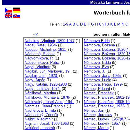
Městská knihovna Jes
Wörterbuch fü
Teilen :
1-9
A
B
C
D
E
F
G
H
Ch
I
J
K
L
M
N
O
<<
Suchen in allen Mate
Nabokov, Vladimir, 1899-1977
(1)
Němcová Edda
(1)
Nadal, Rafel, 1954-
(1)
Němcová, Božena
(1)
Nadeau, Micheline, 1911-
(1)
Němcová, Božena, 1820(4.2
Nádherná, Sidonie
(1)
Němcová, Božena, 1820-1
Nádvorníková, P.
(1)
Němcová, Božena, 1820-1
Nádvorníková, Petra
(1)
Němcová, Edda
(5)
Nagaj, Vladimír
(6)
Němcová, Eva
(2)
Nagibin, Jurij Markovič, 19..
(1)
Němcová, J.
(1)
Nagibin, Jurij, 1920-
(1)
Němcová, Jana, 1985-
(1)
Nagy, Árpád
(1)
Němcová, Lucie
(4)
Nagy, Katalin, 1928-1988
(1)
Němcová, Petra, 1979-
(1)
Nagy, Ladislav, 1974-
(3)
Němec, Eduard
(1)
Náhliková, Martina
(1)
Němec, František
(1)
Náhliková, Michaela, 1978-
(2)
Němec, František, 1902-19
Náhlovský, Josef Alois, 194..
(1)
Němec, František, 1905-19
Nahmias, Jean-Francois
(1)
Němec, František, 1932-
(1
Nacherová, Elfrída
(1)
Němec, Jan
(1)
Náchodský, Zdeněk
(1)
Němec, Jaroslav
(1)
Najbrt, Vladimnír
(1)
Němec, Ludvík, 1957(8.7.)-
Najman, Josef, 1909-1968
(1)
Němec, Ludvík, 1957-
(1)
Nakládal, Lubomír
(1)
Němec, Martin
(1)