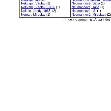
Nekvapil, Václav
(1)
Neumannová, Dana
(1)
Nekvapil, Václav, 1981-
(1)
Neumannová, Jana
(1)
Nelson, Jandy, 1965-
(2)
Neumannová, M.
(1)
Neman, Miroslav
(1)
Neumannová, Miloslava
(2)
In den Klammern ist Anzahl de