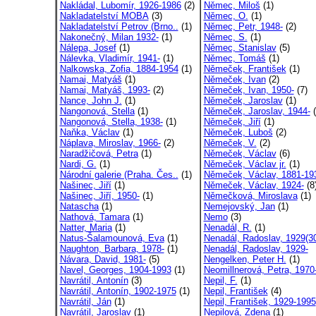
Nakládal, Lubomír, 1926-1986
(2)
Němec, Miloš
(1)
Nakladatelství MOBA
(3)
Němec, O.
(1)
Nakladatelství Petrov (Brno..
(1)
Němec, Petr, 1948-
(2)
Nakonečný, Milan 1932-
(1)
Němec, S.
(1)
Nálepa, Josef
(1)
Němec, Stanislav
(5)
Nálevka, Vladimír, 1941-
(1)
Němec, Tomáš
(1)
Nalkowska, Zofia, 1884-1954
(1)
Němeček, František
(1)
Namai, Matyáš
(1)
Němeček, Ivan
(2)
Namai, Matyáš, 1993-
(2)
Němeček, Ivan, 1950-
(7)
Nance, John J.
(1)
Němeček, Jaroslav
(1)
Nangonová, Stella
(1)
Němeček, Jaroslav, 1944-
(
Nangonová, Stella, 1938-
(1)
Němeček, Jiří
(1)
Naňka, Václav
(1)
Němeček, Luboš
(2)
Náplava, Miroslav, 1966-
(2)
Němeček, V.
(2)
Naradžičová, Petra
(1)
Němeček, Václav
(6)
Nardi, G.
(1)
Němeček, Václav jr.
(1)
Národní galerie (Praha. Čes..
(1)
Němeček, Václav, 1881-19
Našinec, Jiří
(1)
Němeček, Václav, 1924-
(8
Našinec, Jiří, 1950-
(1)
Němečková, Miroslava
(1)
Natascha
(1)
Nemejovský, Jan
(1)
Nathová, Tamara
(1)
Nemo
(3)
Natter, Maria
(1)
Nenadál, R.
(1)
Natus-Šalamounová, Eva
(1)
Nenadál, Radoslav, 1929(30
Naughton, Barbara, 1978-
(1)
Nenadál, Radoslav, 1929-
Návara, David, 1981-
(5)
Nengelken, Peter H.
(1)
Navel, Georges, 1904-1993
(1)
Neomillnerová, Petra, 1970
Navrátil, Antonín
(3)
Nepil, F.
(1)
Navrátil, Antonín, 1902-1975
(1)
Nepil, František
(4)
Navrátil, Ján
(1)
Nepil, František, 1929-1995
Navrátil, Jaroslav
(1)
Nepilová, Zdena
(1)