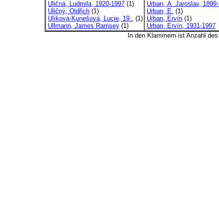
Uličná, Ludmila, 1920-1997
(1)
Urban, A. Jaroslav, 1899-
Uličný, Oldřich
(1)
Urban, E.
(1)
Ulíková-Kunešová, Lucie, 19..
(1)
Urban, Ervín
(1)
Ullmann, James Ramsey
(1)
Urban, Ervín, 1931-1997
In den Klammern ist Anzahl de