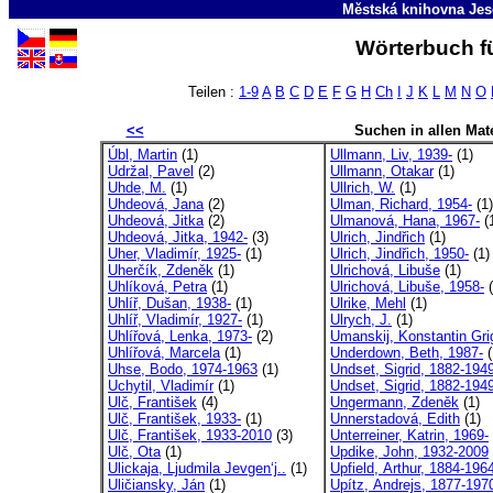
Městská knihovna Jes
Wörterbuch fü
Teilen :
1-9
A
B
C
D
E
F
G
H
Ch
I
J
K
L
M
N
O
<<
Suchen in allen Mate
Úbl, Martin
(1)
Ullmann, Liv, 1939-
(1)
Udržal, Pavel
(2)
Ullmann, Otakar
(1)
Uhde, M.
(1)
Ullrich, W.
(1)
Uhdeová, Jana
(2)
Ulman, Richard, 1954-
(1)
Uhdeová, Jitka
(2)
Ulmanová, Hana, 1967-
(
Uhdeová, Jitka, 1942-
(3)
Ulrich, Jindřich
(1)
Uher, Vladimír, 1925-
(1)
Ulrich, Jindřich, 1950-
(1)
Uherčík, Zdeněk
(1)
Ulrichová, Libuše
(1)
Uhlíková, Petra
(1)
Ulrichová, Libuše, 1958-
(
Uhlíř, Dušan, 1938-
(1)
Ulrike, Mehl
(1)
Uhlíř, Vladimír, 1927-
(1)
Ulrych, J.
(1)
Uhlířová, Lenka, 1973-
(2)
Umanskij, Konstantin Grig
Uhlířová, Marcela
(1)
Underdown, Beth, 1987-
(
Uhse, Bodo, 1974-1963
(1)
Undset, Sigrid, 1882-194
Uchytil, Vladimír
(1)
Undset, Sigrid, 1882-1949
Ulč, František
(4)
Ungermann, Zdeněk
(1)
Ulč, František, 1933-
(1)
Unnerstadová, Edith
(1)
Ulč, František, 1933-2010
(3)
Unterreiner, Katrin, 1969-
Ulč, Ota
(1)
Updike, John, 1932-2009
Ulickaja, Ljudmila Jevgen‘j..
(1)
Upfield, Arthur, 1884-196
Uličiansky, Ján
(1)
Upítz, Andrejs, 1877-197