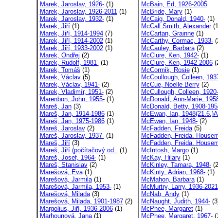
Marek, Jaroslav, 1926-
(1)
McBain, Ed, 1926-2005
Marek, Jaroslav, 1926-2011
(1)
McBride, Mary
(1)
Marek, Jaroslav, 1932-
(1)
McCaig, Donald, 1940-
(1)
Marek, Jiří
(1)
McCall Smith, Alexander
(1
Marek, Jiří, 1914-1994
(7)
McCartan, Grainne
(1)
Marek, Jiří, 1914-2002
(1)
McCarthy, Cormac, 1933-
(
Marek, Jiří, 1933-2002
(1)
McCauley, Barbara
(2)
Marek, Ondřej
(2)
McClure, Ken, 1942-
(1)
Marek, Rudolf, 1981-
(1)
McClure, Ken, 1942-2006
(
Marek, Tomáš
(1)
McCormik, Rosie
(1)
Marek, Václav
(5)
McCoullough, Colleen, 193
Marek, Václav, 1941-
(2)
McCue, Noelle Berry
(2)
Marek, Vladimír, 1951-
(2)
McCullough, Colleen, 1920
Marenbon, John, 1955-
(1)
McDonald, Ann-Marie, 195
Mareš, Jan
(3)
McDonald, Betty, 1908-195
Mareš, Jan, 1914-1986
(1)
McEwan, Ian, 1948(21.6.)Al
Mareš, Jan, 1975-1986
(1)
McEwan, Ian, 1948-
(2)
Mareš, Jaroslav
(2)
McFadden, Freida
(5)
Mareš, Jaroslav, 1937-
(1)
McFadden, Freida. Housem
Mareš, Jiří
(3)
McFadden, Freida. Housem
Mareš, Jiří (počítačový od..
(1)
McIntosh, Margo
(1)
Mareš, Josef, 1964-
(1)
McKay, Hilary
(1)
Mareš, Stanislav
(2)
McKinley, Tamara, 1948-
(2
Marešová, Eva
(1)
McKinty, Adrian, 1968-
(1)
Marešová, Jarmila
(1)
McMahon, Barbara
(1)
Marešová, Jarmila, 1953-
(1)
McMurtry, Larry, 1936-2021
Marešová, Milada
(3)
McNab, Andy
(1)
Marešová, Milada, 1901-1987
(2)
McNaught, Judith, 1944-
(3
Margolius, Jiří, 1936-2006
(1)
McPhee, Margaret
(1)
Marhounová, Jana
(1)
McPhee, Margaret, 1967-
(