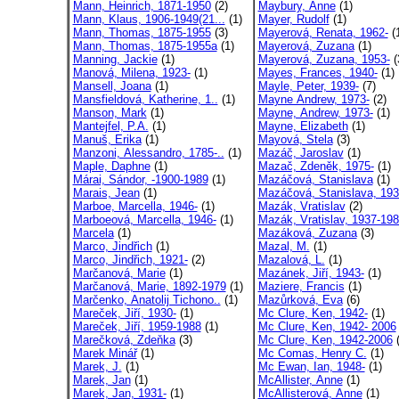
Mann, Heinrich, 1871-1950
(2)
Maybury, Anne
(1)
Mann, Klaus, 1906-1949(21...
(1)
Mayer, Rudolf
(1)
Mann, Thomas, 1875-1955
(3)
Mayerová, Renata, 1962-
(
Mann, Thomas, 1875-1955a
(1)
Mayerová, Zuzana
(1)
Manning, Jackie
(1)
Mayerová, Zuzana, 1953-
(
Manová, Milena, 1923-
(1)
Mayes, Frances, 1940-
(1)
Mansell, Joana
(1)
Mayle, Peter, 1939-
(7)
Mansfieldová, Katherine, 1..
(1)
Mayne Andrew, 1973-
(2)
Manson, Mark
(1)
Mayne, Andrew, 1973-
(1)
Mantejfel, P.A.
(1)
Mayne, Elizabeth
(1)
Manuš, Erika
(1)
Mayová, Stela
(3)
Manzoni, Alessandro, 1785-..
(1)
Mazáč, Jaroslav
(1)
Maple, Daphne
(1)
Mazač, Zdeněk, 1975-
(1)
Márai, Sándor, -1900-1989
(1)
Mazáčová, Stanislava
(1)
Marais, Jean
(1)
Mazáčová, Stanislava, 193
Marboe, Marcella, 1946-
(1)
Mazák, Vratislav
(2)
Marboeová, Marcella, 1946-
(1)
Mazák, Vratislav, 1937-19
Marcela
(1)
Mazáková, Zuzana
(3)
Marco, Jindřich
(1)
Mazal, M.
(1)
Marco, Jindřich, 1921-
(2)
Mazalová, L.
(1)
Marčanová, Marie
(1)
Mazánek, Jiří, 1943-
(1)
Marčanová, Marie, 1892-1979
(1)
Maziere, Francis
(1)
Marčenko, Anatolij Tichono..
(1)
Mazůrková, Eva
(6)
Mareček, Jiří, 1930-
(1)
Mc Clure, Ken, 1942-
(1)
Mareček, Jiří, 1959-1988
(1)
Mc Clure, Ken, 1942- 2006
Marečková, Zdeňka
(3)
Mc Clure, Ken, 1942-2006
(
Marek Minář
(1)
Mc Comas, Henry C.
(1)
Marek, J.
(1)
Mc Ewan, Ian, 1948-
(1)
Marek, Jan
(1)
McAllister, Anne
(1)
Marek, Jan, 1931-
(1)
McAllisterová, Anne
(1)