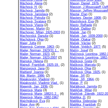
Máchová, Alena
(1)
Mason, Daniel, 1976-
(1)
Máchová, H.
(1)
Masson, J.Moussaieff (Jeff
Máchová, Jarmila
(5)
Masson, Jeffrey Moussaieff
Machová, Jaroslava
(2)
Mastai, Elan
(1)
Máchová, Petruše
(1)
Masters, Dexter, 1908-
(1)
Máchová, Svatava
(1)
Mastníková, Eva
(3)
Machová, Vlasta
(2)
Masto, Raffaele
(1)
Machovec, Martin
(1)
Mašek, Dalibor
(1)
Machovec, Milan, 1925-2003
(1)
Mašek, Jan
(1)
Machovská, Danuše
(1)
Mašek, Jan, 1939-2000
(1)
Machútová, Olga
(1)
Mašek, Otakar
(2)
Maier, Jutta
(1)
Mašek, Václav
(2)
Maierová, Corinne, 1963-
(1)
Mašek, Vojtěch, 1977-
(5)
Mailer, Norman, 1923(31.1...
(1)
Mašín, Josef
(1)
Mailer, Norman, 1923-
(2)
Mašínová, Leontina, 1882-1
Mailer, Norman, 1923-2007
(2)
Mašínová, Leontýna, 1882-
Mainská, Helena
(1)
Mašková, Greta
(1)
Mainuš, František, 1925-19..
(2)
Mašková, Marcela
(1)
Mainzerová, Jana
(1)
Mašková, Olga
(1)
Maitland, Joanna
(1)
Mašková, Olga, 1925-
(1)
Máj, Martin, 1986-
(2)
Matas, Jiří
(1)
Majakovskij, Vladimir
(1)
Matas, Jiří, 1964-
(1)
Majakovskij, Vladimir Vlad..
(1)
Matas, P.
(1)
Majerník, Jan, 1936-
(1)
Maťátková, Jarmila
(1)
Majerová, Marie
(3)
Matějček, Milan
(1)
Majerová, Marie, 1882(1.2...
(4)
Matějček, Zdeněk, 1922-2
Majerová, Marie, 1882-1967
Matějka, D.
(1)
Majchráková, Eva
(1)
Matějka, Dobroslav
(1)
Major, Ann
(4)
Matějka, František
(1)