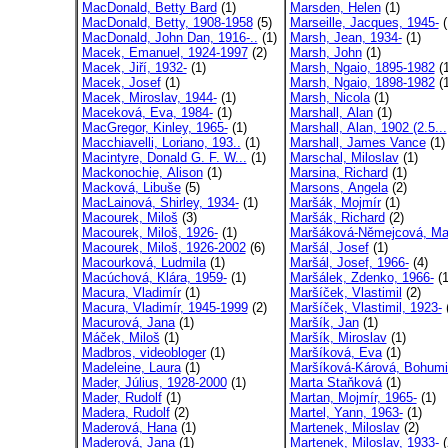
MacDonald, Betty Bard
(1)
Marsden, Helen
(1)
MacDonald, Betty, 1908-1958
(5)
Marseille, Jacques, 1945-
(
MacDonald, John Dan, 1916-..
(1)
Marsh, Jean, 1934-
(1)
Macek, Emanuel, 1924-1997
(2)
Marsh, John
(1)
Macek, Jiří, 1932-
(1)
Marsh, Ngaio, 1895-1982
(1
Macek, Josef
(1)
Marsh, Ngaio, 1898-1982
(1
Macek, Miroslav, 1944-
(1)
Marsh, Nicola
(1)
Maceková, Eva, 1984-
(1)
Marshall, Alan
(1)
MacGregor, Kinley, 1965-
(1)
Marshall, Alan, 1902 (2.5...
Macchiavelli, Loriano, 193..
(1)
Marshall, James Vance
(1)
Macintyre, Donald G. F. W...
(1)
Marschal, Miloslav
(1)
Mackonochie, Alison
(1)
Marsina, Richard
(1)
Macková, Libuše
(5)
Marsons, Angela
(2)
MacLainová, Shirley, 1934-
(1)
Maršák, Mojmír
(1)
Macourek, Miloš
(3)
Maršák, Richard
(2)
Macourek, Miloš, 1926-
(1)
Maršáková-Němejcová, Ma
Macourek, Miloš, 1926-2002
(6)
Maršál, Josef
(1)
Macourková, Ludmila
(1)
Maršál, Josef, 1966-
(4)
Macúchová, Klára, 1959-
(1)
Maršálek, Zdenko, 1966-
(1
Macura, Vladimír
(1)
Maršíček, Vlastimil
(2)
Macura, Vladimír, 1945-1999
(2)
Maršíček, Vlastimil, 1923-
(
Macurová, Jana
(1)
Maršík, Jan
(1)
Máček, Miloš
(1)
Maršík, Miroslav
(1)
Madbros, videobloger
(1)
Maršíková, Eva
(1)
Madeleine, Laura
(1)
Maršíková-Kárová, Bohumi
Mader, Július, 1928-2000
(1)
Marta Staňková
(1)
Mader, Rudolf
(1)
Martan, Mojmír, 1965-
(1)
Madera, Rudolf
(2)
Martel, Yann, 1963-
(1)
Maderová, Hana
(1)
Martenek, Miloslav
(2)
Maderová, Jana
(1)
Martenek, Miloslav, 1933-
(