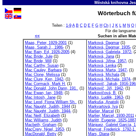
Městská knihovna Jes
Wörterbuch fü
Teilen :
1-9
A
B
C
D
E
F
G
H
Ch
I
J
K
L
M
N
O
Für die langsame
<<
Suchen in allen Mate
Maas, Peter, 1929-2001
(1)
Marková, Dagmar
(1)
Maas, Sarah J., 1986-
(7)
Marková, Dagmar, 1935-
(2
Mac Bain, Ed, 1926-2005
(4)
Marková, Gabriela, 1972-
(
Mac Bride, Jule
(1)
Marková, Jana
(1)
Mac Bride, Will
(1)
Marková, Jiřina, 1957-
(1)
Mac Carthy, Susan
(1)
Marková, Lenka
(2)
Mac Cauley, Barbara
(1)
Markova, Marta, 1947-
(1)
Mac Clone, Melissa
(1)
Marková, Michala
(3)
Mac Clure, Ken, 1942-
(1)
Marková, Michala, 1974-
(8
Mac Cormack, Mark H.
(1)
Markovič, Jakub, 1916-196
Mac Donald, John Dann, 191..
(1)
Markovič, Jiří, 1942-
(1)
Mac Ewan, Ian, 1948-
(1)
Markovičová, B.
(1)
Mac Intosh, Jane
(1)
Marks, Luděk, 1963-
(1)
Mac Leod, Fiona William Sh..
(1)
Markuša, Anatolij
(1)
Mac Naught, Judith, 1944
(1)
Markvartová, Iva
(1)
Mac Naught, Judith, 1944-
(1)
Marlier, Marcel
(1)
Mac Neill, Elizabeth
(1)
Marlier, Marcel, 1930-2011
(
Mac Williams, Judith
(1)
Marlitt, Eugenie, 1825-188
Macbeth, Graham
(1)
Márquez, Gabriel García, 1
MacCrery, Nigel, 1953-
(1)
Marryat, Frederick, 1792-1.
MacDonald, Betty
(2)
Mars, Diana
(1)