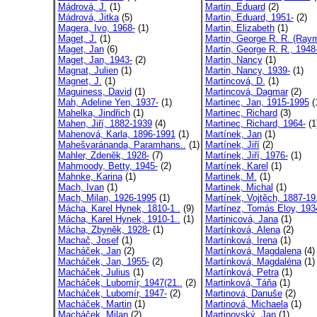
Mádrová, J.
(1)
Martin, Eduard
(2)
Mádrová, Jitka
(5)
Martin, Eduard, 1951-
(2)
Magera, Ivo, 1968-
(1)
Martin, Elizabeth
(1)
Maget, J.
(1)
Martin, George R. R. (Raym
Maget, Jan
(6)
Martin, George R. R., 1948
Maget, Jan, 1943-
(2)
Martin, Nancy
(1)
Magnat, Julien
(1)
Martin, Nancy, 1939-
(1)
Magnet, J.
(1)
Martincová, D.
(1)
Maguiness, David
(1)
Martincová, Dagmar
(2)
Mah, Adeline Yen, 1937-
(1)
Martinec, Jan, 1915-1995
(
Mahelka, Jindřich
(1)
Martinec, Richard
(3)
Mahen, Jiří, 1882-1939
(4)
Martinec, Richard, 1964-
(1
Mahenová, Karla, 1896-1991
(1)
Martínek, Jan
(1)
Mahešvaránanda, Paramhans..
(1)
Martínek, Jiří
(2)
Mahler, Zdeněk, 1928-
(7)
Martínek, Jiří, 1976-
(1)
Mahmoody, Betty, 1945-
(2)
Martínek, Karel
(1)
Mahnke, Karina
(1)
Martinek, M.
(1)
Mach, Ivan
(1)
Martinek, Michal
(1)
Mach, Milan, 1926-1995
(1)
Martínek, Vojtěch, 1887-19.
Mácha, Karel Hynek, 1810-1..
(9)
Martínez, Tomás Eloy, 193
Mácha, Karel Hynek, 1910-1..
(1)
Martinicová, Jana
(1)
Mácha, Zbyněk, 1928-
(1)
Martínková, Alena
(2)
Machač, Josef
(1)
Martínková, Irena
(1)
Macháček, Jan
(2)
Martínková, Magdalena
(4)
Macháček, Jan, 1955-
(2)
Martínková, Magdaléna
(1)
Macháček, Julius
(1)
Martínková, Petra
(1)
Macháček, Lubomír, 1947(21..
(2)
Martinková, Táňa
(1)
Macháček, Lubomír, 1947-
(2)
Martinová, Danuše
(2)
Macháček, Martin
(1)
Martinová, Michaela
(1)
Macháček, Milan
(2)
Martinovský, Jan
(1)