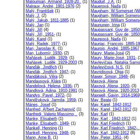
Maloumian, Armand, 1928-20..
(1)
Mauduit, J.A.
(1)
Malraux, André, 1901-1976
(2)
Mauerová, Naďa
(1)
Malý, František
(1)
Maugham, W.Somerset (Will
Malý, J.
(2)
Maugham, William Somerse
Malý, Jakub, 1811-1885
(1)
Maugham, William Somerse
Malý, Jan
(1)
Maununen, Irina
(1)
Malý, Jiří
(4)
Maupassant, Guy de, 1850(
Malý, Jiří, 1951-
(1)
Maupassant, Guy de, 1850-
Malý, Karel
(1)
Maureová, Naďa
(1)
Malý, Radek, 1977-
(1)
Mauriac, Francois, 1885-19
Man, Jaroslav K.
(1)
Maurois, André, 1885-1967
Man, Lubomír, 1930-
(2)
Maury, Marie-José
(2)
Maňásek, Luděk, 1929-
(1)
Maury, Marie-José, 1931-
(
Maňásek, Luděk, 1929-2003
(3)
Mavlevičaja, Natalija Samo
Manďák, Jindřich
(1)
Mavlevičová, N.S.
(1)
Manďák, Jindřich, 1947-
(1)
Mavridisová, Olga
(1)
Mandáková, Věra
(2)
Mawer, Simon, 1948-
(5)
Mandausová, Klára
(1)
Maxová, Alena
Mandelová, Helena, 1936-
(7)
Maxová, Alena, 1920-
(3)
Mandlová, Adina, 1910-1991
(1)
Maxová, Alena, 1920-2013
Mandys, Pavel, 1972-
(1)
Maxwell, Gavin, 1914-1969
Mandžuková, Jarmila, 1959-
(1)
May, Beate
(1)
Mánes, Josef
(1)
May, Karel, 1842-1912
Manfred, Al'bert Zacharovič
(1)
May, Karel, 1942-1912
(1)
Manfredi, Valerio Massimo,..
(3)
May, Karl
(1)
Manke, Elisabeth
(1)
May, Karl , 1842-1912
(1)
Manke, Elisabeth, 1949-
(1)
May, Karl Friedrich
(1)
Mankell, Henning
(1)
May, Karl Friedrich, 1842-..
Mankell, Henning, 1948-
(1)
May, Karl, 1842-1912
(8)
Mann, Arne B.
(1)
May, Peter, 1951-
(4)