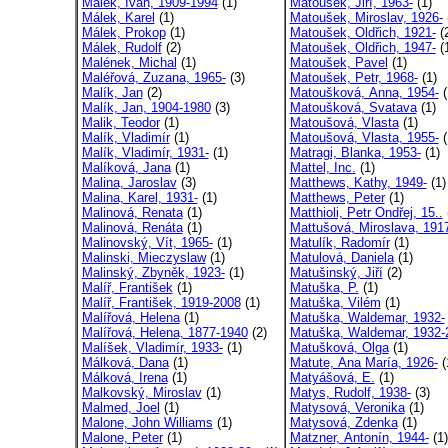
Málek, Ivan, 1909-1994
(1)
Matoušek, Jiří, 1963-
(1)
Málek, Karel
(1)
Matoušek, Miroslav, 1926-
Málek, Prokop
(1)
Matoušek, Oldřich, 1921-
(
Málek, Rudolf
(2)
Matoušek, Oldřich, 1947-
(
Malének, Michal
(1)
Matoušek, Pavel
(1)
Maléřová, Zuzana, 1965-
(3)
Matoušek, Petr, 1968-
(1)
Malík, Jan
(2)
Matoušková, Anna, 1954-
(
Malík, Jan, 1904-1980
(3)
Matoušková, Svatava
(1)
Malik, Teodor
(1)
Matoušová, Vlasta
(1)
Malík, Vladimír
(1)
Matoušová, Vlasta, 1955-
(
Malík, Vladimír, 1931-
(1)
Matragi, Blanka, 1953-
(1)
Malíková, Jana
(1)
Mattel, Inc.
(1)
Malina, Jaroslav
(3)
Matthews, Kathy, 1949-
(1)
Malina, Karel, 1931-
(1)
Matthews, Peter
(1)
Malinová, Renata
(1)
Matthioli, Petr Ondřej, 15..
Malinová, Renáta
(1)
Mattušová, Miroslava, 191
Malinovský, Vít, 1965-
(1)
Matulík, Radomír
(1)
Malinski, Mieczyslaw
(1)
Matulová, Daniela
(1)
Malinský, Zbyněk, 1923-
(1)
Matušinský, Jiří
(2)
Malíř, František
(1)
Matuška, P.
(1)
Malíř, František, 1919-2008
(1)
Matuška, Vilém
(1)
Malířová, Helena
(1)
Matuška, Waldemar, 1932-
Malířová, Helena, 1877-1940
(2)
Matuška, Waldemar, 1932-2
Malíšek, Vladimír, 1933-
(1)
Matušková, Olga
(1)
Málková, Dana
(1)
Matute, Ana María, 1926-
(
Málková, Irena
(1)
Matyášová, E.
(1)
Malkovský, Miroslav
(1)
Matys, Rudolf, 1938-
(3)
Malmed, Joel
(1)
Matysová, Veronika
(1)
Malone, John Williams
(1)
Matysová, Zdenka
(1)
Malone, Peter
(1)
Matzner, Antonín, 1944-
(1)