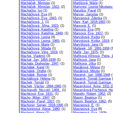
Macháček, Miroslav
(1)
Martišová, Mária
(1)
Macháček, Miroslav, 1922-
(2)
Martynov, Leonid Nikolajev.
Machačka, Ivo
(1)
Maruška, Pavel
(2)
Macháčková, Eva
(2)
Marvan, Jaroslav
(1)
Macháčková, Eva, 1943-
(1)
Marvanová, Zdenka
(1)
Macháčková, J.
(1)
Marx, Karl, 1818-1883
(1)
Macháčková, Jiřina, 1923-
(1)
Marxová, E.
(1)
Macháčková, Kateřina
(1)
Marxová, Eva
(25)
Macháčková, Kateřina, 1949-
(1)
Marxová, Eva, 1927-
(1)
Macháčková, Leona
(4)
Marysková, Květa
(1)
Macháčková, Leona, 1965-
(1)
Marysková, Květa, 1919-
(
Macháčková, Marie
(1)
Maryšková, Jana
(1)
Macháčková, Milada
(1)
Mařánek, Jiří, 1891-1959
(3
Macháčková, Věra, 1919-
(1)
Mařík, Jan, 1975-
(1)
Machaj, Vladimír
(3)
Maříková Vlčková, Petra, 1
Máchal, Jan, 1855-1939
(1)
Maříková, Jana
(1)
Machala, Drahoslav, 1947-
(1)
Maříková, Jitka
(1)
Machálek, Karel
(1)
Masáková, Milena
(1)
Machálek, Ondřej
(1)
Masáková, Miluše
(1)
Machálek, Roman
(1)
Masaryk, Jan, 1886-1948
(
Machálková, Helena
(1)
Masaryk, Tomáš Garrigue
(
Machek, Tomáš
(1)
Masaryk, Tomáš Garrigue, 
Machek, Václav, 1894-1965
(1)
Masaryková, Anna, 1911-1
Machiavelli, Niccoló, 1469..
(1)
Masaryková-Pocheová, Her
Machková, Eva, 1931-
(1)
Masello, Robert, 1952-
(2)
Macho, Milan, 1947-
(2)
Masini, Beatrice
(1)
Machonin, Pavel, 1927-
(1)
Masini, Beatrice, 1962-
(5)
Machonin, Sergej, 1918-1995
(2)
Masnerová, E.
(1)
Machoninová, Alena, 1980-
(1)
Masnerová, Eva
(8)
Machová, Alena
(1)
Masnerová, Eva, 1929-