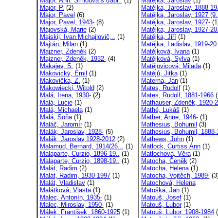
Major, Ann. Smlouva s ďábl..
(1)
Matějka, Jaroslav
(1)
Major, P.
(2)
Matějka, Jaroslav, 1888-19.
Major, Pavel
(6)
Matějka, Jaroslav, 1927 (9.
Major, Pavel, 1943-
(8)
Matějka, Jaroslav, 1927-
(1
Májovská, Marie
(2)
Matějka, Jaroslav, 1927-20.
Majskij, Ivan Michajlovič,..
(1)
Matějka, Jiří
(1)
Majtán, Milan
(1)
Matějka, Ladislav, 1919-20.
Majzner, Zdeněk
(2)
Matějková, Ivana
(1)
Majzner, Zdeněk, 1932-
(4)
Matějková, Sylva
(1)
Makajev, S.
(1)
Matějovicová, Milada
(1)
Makovický, Emil
(1)
Matějů, Jitka
(1)
Makovička, Z.
(1)
Materna, Jan
(1)
Makowiecki, Witold
(2)
Mates, Rudolf
(1)
Malá, Irena, 1930-
(2)
Mates, Rudolf, 1881-1966
(
Malá, Lucie
(1)
Mathauser, Zdeněk, 1920-2
Malá, Michaela
(1)
Mathé, Lukáš
(1)
Malá, Soňa
(1)
Mather, Anne, 1946-
(1)
Maláč, Jaromír
(1)
Mathesius, Bohumil
(3)
Malák, Jaroslav, 1928-
(5)
Mathesius, Bohumil, 1888-1
Malák, Jaroslav,1928-2012
(2)
Mathews, John
(1)
Malamud, Bernard, 1914(26...
(1)
Matlock, Curtiss Ann
(1)
Malaparte, Curzio, 1896-19..
(1)
Matlochová, Věra
(1)
Malaparte, Curzio, 1898-19..
(1)
Matocha, Čeněk
(2)
Malát, Radim
(2)
Matocha, Helena
(1)
Malát, Radim, 1930-1997
(1)
Matocha, Vojtěch, 1989-
(3
Malát, Vladislav
(1)
Matochová, Helena
Malátková, Vlasta
(1)
Matoška, Jan
(1)
Malec, Antonín, 1935-
(1)
Matouš, Josef
(1)
Malec, Miroslav, 1950-
(1)
Matouš, Lubor
(1)
Málek, František, 1860-1925
(1)
Matouš, Lubor, 1908-1984
(