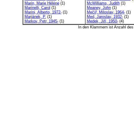
Marin, Marie Héléne
(1)
McWilliams, Judith
(1)
Marinelli, Carol
(1)
Meaney, John
(1)
Marini, Alberto, 1972-
(1)
Mečíř, Miloslav, 1964-
(1)
Marjánek, P.
(1)
Med, Jaroslav, 1932-
(1)
Markov, Petr, 1945-
(1)
Medek, Jiří, 1950-
(4)
In den Klammern ist Anzahl de