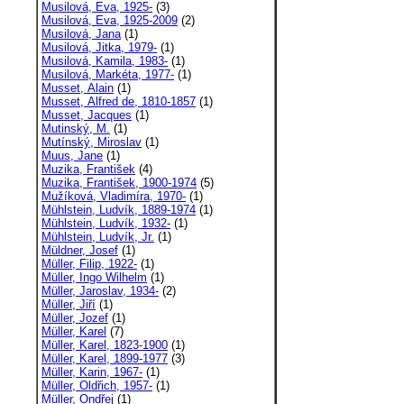
Musilová, Eva, 1925-
(3)
Musilová, Eva, 1925-2009
(2)
Musilová, Jana
(1)
Musilová, Jitka, 1979-
(1)
Musilová, Kamila, 1983-
(1)
Musilová, Markéta, 1977-
(1)
Musset, Alain
(1)
Musset, Alfred de, 1810-1857
(1)
Musset, Jacques
(1)
Mutinský, M.
(1)
Mutínský, Miroslav
(1)
Muus, Jane
(1)
Muzika, František
(4)
Muzika, František, 1900-1974
(5)
Mužíková, Vladimíra, 1970-
(1)
Mühlstein, Ludvík, 1889-1974
(1)
Mühlstein, Ludvík, 1932-
(1)
Mühlstein, Ludvík, Jr.
(1)
Müldner, Josef
(1)
Müller, Filip, 1922-
(1)
Müller, Ingo Wilhelm
(1)
Müller, Jaroslav, 1934-
(2)
Müller, Jiří
(1)
Müller, Jozef
(1)
Müller, Karel
(7)
Müller, Karel, 1823-1900
(1)
Müller, Karel, 1899-1977
(3)
Müller, Karin, 1967-
(1)
Müller, Oldřich, 1957-
(1)
Müller, Ondřej
(1)