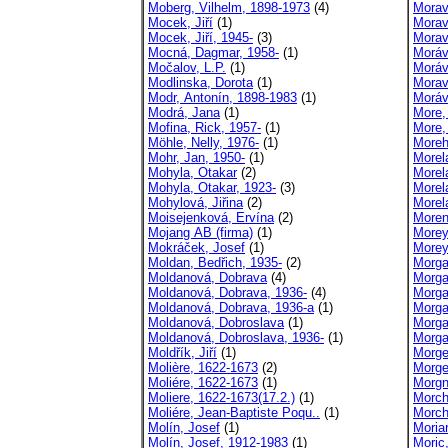
Moberg, Vilhelm, 1898-1973
(4)
Morav
Mocek, Jiří
(1)
Morav
Mocek, Jiří, 1945-
(3)
Morav
Mocná, Dagmar, 1958-
(1)
Moráv
Močalov, L.P.
(1)
Moráv
Modlinska, Dorota
(1)
Morav
Modr, Antonín, 1898-1983
(1)
Moráv
Modrá, Jana
(1)
More,
Mofina, Rick, 1957-
(1)
More,
Möhle, Nelly, 1976-
(1)
Moreh
Mohr, Jan, 1950-
(1)
Morel
Mohyla, Otakar
(2)
Morel
Mohyla, Otakar, 1923-
(3)
Morel
Mohylová, Jiřina
(2)
Morel
Moisejenková, Ervína
(2)
Moren
Mojang AB (firma)
(1)
Morey
Mokráček, Josef
(1)
Morey
Moldan, Bedřich, 1935-
(2)
Morga
Moldanová, Dobrava
(4)
Morga
Moldanová, Dobrava, 1936-
(4)
Morga
Moldanová, Dobrava, 1936-a
(1)
Morga
Moldanová, Dobroslava
(1)
Morga
Moldanová, Dobroslava, 1936-
(1)
Morga
Moldřík, Jiří
(1)
Morgen
Molière, 1622-1673
(2)
Morge
Moliére, 1622-1673
(1)
Morgn
Moliere, 1622-1673(17.2.)
(1)
Morch
Moliére, Jean-Baptiste Poqu..
(1)
Morch
Molín, Josef
(1)
Moriar
Molín, Josef, 1912-1983
(1)
Moric