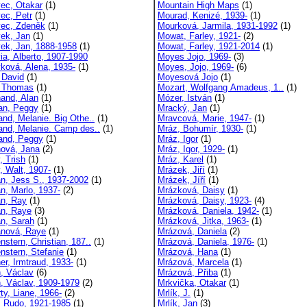
ec, Otakar
(1)
Mountain High Maps
(1)
ec, Petr
(1)
Mourad, Kenizé, 1939-
(1)
ec, Zdeněk
(1)
Mourková, Jarmila, 1931-1992
(1)
ek, Jan
(1)
Mowat, Farley, 1921-
(2)
ek, Jan, 1888-1958
(1)
Mowat, Farley, 1921-2014
(1)
ia, Alberto, 1907-1990
Moyes Jojo, 1969-
(3)
ková, Alena, 1935-
(1)
Moyes, Jojo, 1969-
(6)
 David
(1)
Moyesová Jojo
(1)
 Thomas
(1)
Mozart, Wolfgang Amadeus, 1..
(1)
and, Alan
(1)
Mózer, István
(1)
an, Peggy
(1)
Mracký, Jan
(1)
and, Melanie. Big Othe..
(1)
Mravcová, Marie, 1947-
(1)
and, Melanie. Camp des..
(1)
Mráz, Bohumír, 1930-
(1)
and, Peggy
(1)
Mráz, Igor
(1)
ová, Jana
(2)
Mráz, Igor, 1929-
(1)
, Trish
(1)
Mráz, Karel
(1)
, Walt, 1907-
(1)
Mrázek, Jiří
(1)
n, Jess S., 1937-2002
(1)
Mrázek, Jíří
(1)
n, Marlo, 1937-
(2)
Mrázková, Daisy
(1)
n, Ray
(1)
Mrázková, Daisy, 1923-
(4)
n, Raye
(3)
Mrázková, Daniela, 1942-
(1)
n, Sarah
(1)
Mrázková, Jitka, 1963-
(1)
nová, Raye
(1)
Mrázová, Daniela
(2)
stern, Christian, 187..
(1)
Mrázová, Daniela, 1976-
(1)
nstern, Stefanie
(1)
Mrázová, Hana
(1)
er, Irmtraud, 1933-
(1)
Mrázová, Marcela
(1)
, Václav
(6)
Mrázová, Přiba
(1)
, Václav, 1909-1979
(2)
Mrkvička, Otakar
(1)
ty, Liane, 1966-
(2)
Mrlík, J.
(1)
, Rudo, 1921-1985
(1)
Mrlík, Jan
(3)