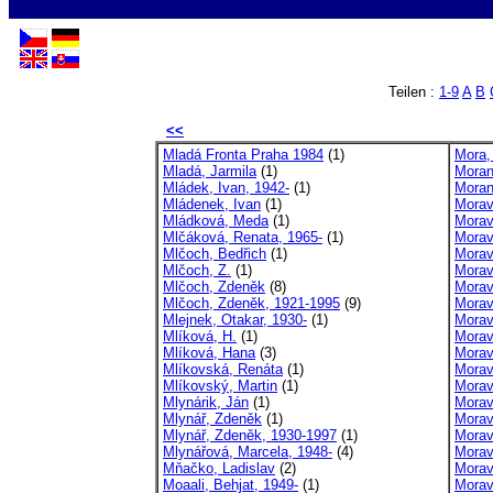
Teilen :
1-9
A
B
<<
Mladá Fronta Praha 1984
(1)
Mora,
Mladá, Jarmila
(1)
Moran
Mládek, Ivan, 1942-
(1)
Moran
Mládenek, Ivan
(1)
Morava
Mládková, Meda
(1)
Morav
Mlčáková, Renata, 1965-
(1)
Morav
Mlčoch, Bedřich
(1)
Morav
Mlčoch, Z.
(1)
Morav
Mlčoch, Zdeněk
(8)
Morav
Mlčoch, Zdeněk, 1921-1995
(9)
Morav
Mlejnek, Otakar, 1930-
(1)
Morav
Mlíková, H.
(1)
Morav
Mlíková, Hana
(3)
Morav
Mlíkovská, Renáta
(1)
Morav
Mlíkovský, Martin
(1)
Morav
Mlynárik, Ján
(1)
Morav
Mlynář, Zdeněk
(1)
Morav
Mlynář, Zdeněk, 1930-1997
(1)
Morav
Mlynářová, Marcela, 1948-
(4)
Morav
Mňačko, Ladislav
(2)
Morav
Moaali, Behjat, 1949-
(1)
Morav