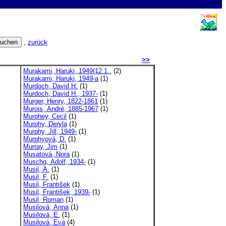
,
zurück
>>
Murakami, Haruki, 1949(12.1..
(2)
Murakami, Haruki, 1949-a
(1)
Murdoch, David H.
(1)
Murdoch, David H., 1937-
(1)
Murger, Henry, 1822-1861
(1)
Murois, André, 1885-1967
(1)
Murphey, Cecil
(1)
Murphy, Deryla
(1)
Murphy, Jill, 1949-
(1)
Murphyová, D.
(1)
Murray, Jim
(1)
Musatová, Nora
(1)
Muschg, Adolf, 1934-
(1)
Musil, A.
(1)
Musil, F.
(1)
Musil, František
(1)
Musil, František, 1939-
(1)
Musil, Roman
(1)
Musilová, Anna
(1)
Musilová, E.
(1)
Musilová, Eva
(4)