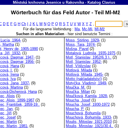
Městská knihovna Jesenice u Rakovníka
-
Katalog
Clavius
Wörterbuch für das Feld Autor - Teil Ml-Mž
C
D
E
F
G
H
Ch
I
J
K
L
M
N
O
P
Q
R
S
T
U
V
W
X
Y
Z
,
Für die langsame Verbindung :
Ma
,
Mc-Mi
,
Ml-Mž
Suchen in allen Materialien
-
hier sind benutzte Termini :
 Lucía, 1964-
(2)
Moss, Stirling, 1929-
(1)
, Martha
(1)
Moss, Tara, 1974-
(1)
t, Henry de, 1905-1990
(1)
Mošna, Pavel
(2)
, Jiří, 1932-
(1)
Motalová, Ludmila, 1935-1975
(1)
cová, Dagmar, 1947-
(1)
Motl, Stanislav, 1952(6.3.)..
(2)
cová, Dagmar, 1956-
(1)
Motl, Stanislav, 1952-
(6)
cová, Hana
(1)
Motl, Vítězslav
(1)
cová, I.
(1)
Motlová, Milada
(1)
cová, Irena
(1)
Motlová, Milada, 1945-
(3)
cová, Iva
(1)
Motto (nakladatelství)
(1)
cová, Jana, 1937-
(9)
Motyčka, Vladimír, 1949-
(2)
cová, Martina
(1)
Moučka, M.
(1)
cová-Disherová, Hana
(1)
Moučka, Milan
(1)
ec, Alois
(1)
Moučková, Kamila, 1928-
(2)
ec, Alois, 1899-1987
(2)
Moucha, Josef
(1)
ec, František, 1859-19..
(1)
Moucha, Josef, 1930-1972
(2)
ec, Jan,
(1)
Moucha, P.
(1)
ec, Jiří
(2)
Mouchová, Bohumila
(1)
ec, Josef
(2)
Mouchová, Bohumila, 1933-
(3)
ec, Martin
(1)
Moulis, Miloslav, 1921-2010
(1)
ec, Martin, 1981-
(5)
Moulis, Miroslav, 1921(30.4..
(1)