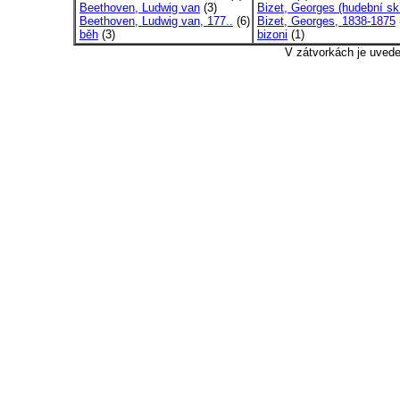
Beethoven, Ludwig van
(3)
Bizet, Georges (hudební sk
Beethoven, Ludwig van, 177..
(6)
Bizet, Georges, 1838-1875
běh
(3)
bizoni
(1)
V zátvorkách je uved