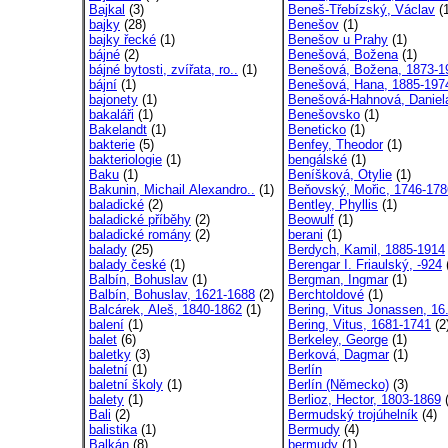
Bajkal
(3)
Beneš-Třebízský, Václav
(1
bajky
(28)
Benešov
(1)
bajky řecké
(1)
Benešov u Prahy
(1)
bájné
(2)
Benešová, Božena
(1)
bájné bytosti, zvířata, ro..
(1)
Benešová, Božena, 1873-1
bájní
(1)
Benešová, Hana, 1885-1974
bajonety
(1)
Benešová-Hahnová, Daniel
bakaláři
(1)
Benešovsko
(1)
Bakelandt
(1)
Beneticko
(1)
bakterie
(5)
Benfey, Theodor
(1)
bakteriologie
(1)
bengálské
(1)
Baku
(1)
Beníšková, Otylie
(1)
Bakunin, Michail Alexandro..
(1)
Beňovský, Mořic, 1746-178
baladické
(2)
Bentley, Phyllis
(1)
baladické příběhy
(2)
Beowulf
(1)
baladické romány
(2)
berani
(1)
balady
(25)
Berdych, Kamil, 1885-1914
balady české
(1)
Berengar I. Friaulský, -924
Balbín, Bohuslav
(1)
Bergman, Ingmar
(1)
Balbín, Bohuslav, 1621-1688
(2)
Berchtoldové
(1)
Balcárek, Aleš, 1840-1862
(1)
Bering, Vitus Jonassen, 16.
balení
(1)
Bering, Vitus, 1681-1741
(2
balet
(6)
Berkeley, George
(1)
baletky
(3)
Berková, Dagmar
(1)
baletní
(1)
Berlín
baletní školy
(1)
Berlín (Německo)
(3)
balety
(1)
Berlioz, Hector, 1803-1869
(
Bali
(2)
Bermudský trojúhelník
(4)
balistika
(1)
Bermudy
(4)
Balkán
(8)
bermudy
(1)