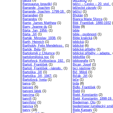
baroni
(3)
bezzemci
(1)
Barosaurus (pravěk)
(1)
běžci -- Česko -- 20. stol..
(
Barrande, Joachim
(1)
běžecké závody
(1)
Barrande, Joachim, 1799-18..
(2)
běžící
(1)
Barrandien
(1)
Bhútán
(2)
Barrandov
(1)
Bianca Marie Sforza
(1)
Barrie, James Matthew
(1)
Bibl, František, 1880-1932
(
Barry, Jeanne du
(1)
Bible
(9)
Bárta, Jan, 1956-
(1)
bible
Bárta, Jiří
(1)
bible - osobnosti
(1)
Barták, Miroslav, 1938-
(1)
Bible kralická
(3)
Barth, Heinrich
(1)
biblická
(1)
Bartholdy, Felix Mendelsso..
(1)
biblické
(6)
Bartók, Béla
(1)
biblické příběhy
(1)
Bartoloměj z Chlumce
(1)
biblické příběhy -- adapta..
bartolomějská noc
(1)
bibliofilie
(1)
Bartoňová, Květoslava, 192..
(1)
bibliografie
(17)
Bartoš, František
(1)
Bican, Josef
(1)
Bartoš, František - národo..
(1)
bicí nástroje
(1)
Bartoška, Jiří
(1)
Bič, Miloš
(1)
Bartoška, Jiří, 1947-
(1)
Bičák, Jiří
(1)
Bartošová, Iveta
(1)
biče
(1)
barva
(2)
bída
(8)
barvení
(5)
Bidlo, František
(1)
barvení látek
(1)
Biebl
(1)
barvírna
(1)
Biebl, Konstantin
(2)
barvíři
(1)
Biebl, Konstantin, 1898-19.
barvířství
(1)
Biederman, Oto
(1)
barviva
(2)
biedermeier (umělecký smě
barvy
(18)
Biele Karpaty
(1)