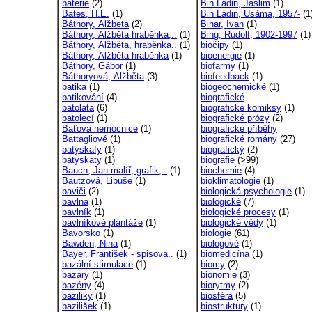
baterie
(2)
Bin Ládin, Jaslim
(1)
Bates, H.E.
(1)
Bin Ládin, Usáma, 1957-
(1
Báthory, Alžbeta
(2)
Binar, Ivan
(1)
Báthory, Alžběta hraběnka,..
(1)
Bing, Rudolf, 1902-1997
(1)
Báthory, Alžběta, hraběnka..
(1)
biočipy
(1)
Báthory, Alžběta-hraběnka
(1)
bioenergie
(1)
Báthory, Gábor
(1)
biofarmy
(1)
Báthoryová, Alžběta
(3)
biofeedback
(1)
batika
(1)
biogeochemické
(1)
batikování
(4)
biografické
batolata
(6)
biografické komiksy
(1)
batolecí
(1)
biografické prózy
(2)
Baťova nemocnice
(1)
biografické příběhy
Battagliové
(1)
biografické romány
(27)
batyskafy
(1)
biografický
(2)
batyskaty
(1)
biografie
(>99)
Bauch, Jan-malíř, grafik,..
(1)
biochemie
(4)
Bautzová, Libuše
(1)
bioklimatologie
(1)
baviči
(2)
biologická psychologie
(1)
bavlna
(1)
biologické
(7)
bavlník
(1)
biologické procesy
(1)
bavlníkové plantáže
(1)
biologické vědy
(1)
Bavorsko
(1)
biologie
(61)
Bawden, Nina
(1)
biologové
(1)
Bayer, František - spisova..
(1)
biomedicína
(1)
bazální stimulace
(1)
biomy
(2)
bazary
(1)
bionomie
(3)
bazény
(4)
biorytmy
(2)
baziliky
(1)
biosféra
(5)
bazilišek
(1)
biostruktury
(1)