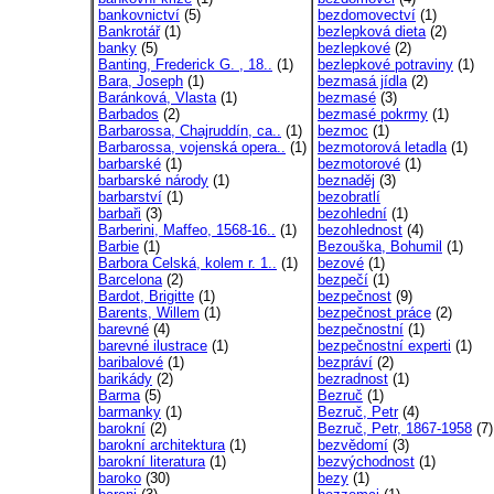
bankovnictví
(5)
bezdomovectví
(1)
Bankrotář
(1)
bezlepková dieta
(2)
banky
(5)
bezlepkové
(2)
Banting, Frederick G. , 18..
(1)
bezlepkové potraviny
(1)
Bara, Joseph
(1)
bezmasá jídla
(2)
Baránková, Vlasta
(1)
bezmasé
(3)
Barbados
(2)
bezmasé pokrmy
(1)
Barbarossa, Chajruddín, ca..
(1)
bezmoc
(1)
Barbarossa, vojenská opera..
(1)
bezmotorová letadla
(1)
barbarské
(1)
bezmotorové
(1)
barbarské národy
(1)
beznaděj
(3)
barbarství
(1)
bezobratlí
barbaři
(3)
bezohlední
(1)
Barberini, Maffeo, 1568-16..
(1)
bezohlednost
(4)
Barbie
(1)
Bezouška, Bohumil
(1)
Barbora Celská, kolem r. 1..
(1)
bezové
(1)
Barcelona
(2)
bezpečí
(1)
Bardot, Brigitte
(1)
bezpečnost
(9)
Barents, Willem
(1)
bezpečnost práce
(2)
barevné
(4)
bezpečnostní
(1)
barevné ilustrace
(1)
bezpečnostní experti
(1)
baribalové
(1)
bezpráví
(2)
barikády
(2)
bezradnost
(1)
Barma
(5)
Bezruč
(1)
barmanky
(1)
Bezruč, Petr
(4)
barokní
(2)
Bezruč, Petr, 1867-1958
(7)
barokní architektura
(1)
bezvědomí
(3)
barokní literatura
(1)
bezvýchodnost
(1)
baroko
(30)
bezy
(1)