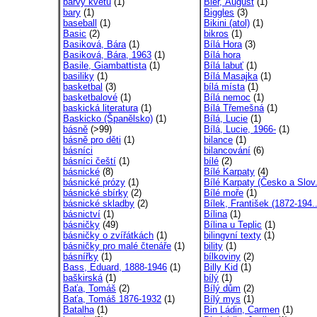
barvy květů
(1)
Bier, August
(1)
bary
(1)
Biggles
(3)
baseball
(1)
Bikini (atol)
(1)
Basic
(2)
bikros
(1)
Basiková, Bára
(1)
Bílá Hora
(3)
Basiková, Bára, 1963
(1)
Bílá hora
Basile, Giambattista
(1)
Bílá labuť
(1)
basiliky
(1)
Bílá Masajka
(1)
basketbal
(3)
bílá místa
(1)
basketbalové
(1)
Bílá nemoc
(1)
baskická literatura
(1)
Bílá Třemešná
(1)
Baskicko (Španělsko)
(1)
Bílá, Lucie
(1)
básně
(>99)
Bílá, Lucie, 1966-
(1)
básně pro děti
(1)
bilance
(1)
básníci
bilancování
(6)
básníci čeští
(1)
bílé
(2)
básnické
(8)
Bílé Karpaty
(4)
básnické prózy
(1)
Bílé Karpaty (Česko a Slov.
básnické sbírky
(2)
Bílé moře
(1)
básnické skladby
(2)
Bílek, František (1872-194.
básnictví
(1)
Bílina
(1)
básničky
(49)
Bílina u Teplic
(1)
básničky o zvířátkách
(1)
bilingvní texty
(1)
básničky pro malé čtenáře
(1)
bility
(1)
básnířky
(1)
bílkoviny
(2)
Bass, Eduard, 1888-1946
(1)
Billy Kid
(1)
baškirská
(1)
bílý
(1)
Baťa, Tomáš
(2)
Bílý dům
(2)
Baťa, Tomáš 1876-1932
(1)
Bílý mys
(1)
Batalha
(1)
Bin Ládin, Carmen
(1)