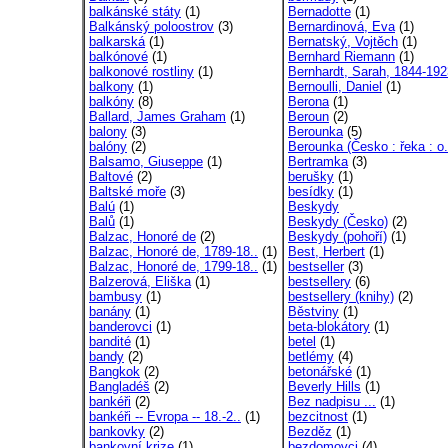
balkánské státy
(1)
Bernadotte
(1)
Balkánský poloostrov
(3)
Bernardinová, Eva
(1)
balkarská
(1)
Bernatský, Vojtěch
(1)
balkónové
(1)
Bernhard Riemann
(1)
balkonové rostliny
(1)
Bernhardt, Sarah, 1844-192
balkony
(1)
Bernoulli, Daniel
(1)
balkóny
(8)
Berona
(1)
Ballard, James Graham
(1)
Beroun
(2)
balony
(3)
Berounka
(5)
balóny
(2)
Berounka (Česko : řeka : o.
Balsamo, Giuseppe
(1)
Bertramka
(3)
Baltové
(2)
berušky
(1)
Baltské moře
(3)
besídky
(1)
Balú
(1)
Beskydy
Balů
(1)
Beskydy (Česko)
(2)
Balzac, Honoré de
(2)
Beskydy (pohoří)
(1)
Balzac, Honoré de, 1789-18..
(1)
Best, Herbert
(1)
Balzac, Honoré de, 1799-18..
(1)
bestseller
(3)
Balzerová, Eliška
(1)
bestsellery
(6)
bambusy
(1)
bestsellery (knihy)
(2)
banány
(1)
Běstviny
(1)
banderovci
(1)
beta-blokátory
(1)
bandité
(1)
betel
(1)
bandy
(2)
betlémy
(4)
Bangkok
(2)
betonářské
(1)
Bangladéš
(2)
Beverly Hills
(1)
bankéři
(2)
Bez nadpisu ...
(1)
bankéři -- Evropa -- 18.-2..
(1)
bezcitnost
(1)
bankovky
(2)
Bezděz
(1)
bankovní krize
(1)
bezdomovci
(4)