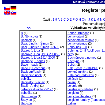
Městská knihovna Jes
Register p
Časti :
1-9
A
B
C
D
E
F
G
H
Ch
I
J
K
L
M
N
Pre pomalé spoj
<<
Vyhľadávať vo všetkýc
B
(1)
Behan, Brendan
(1)
B. Němcová
(1)
behaviorální
(2)
Baalbek
(1)
behaviorální terapie
(1)
Baar, Jindřich Šimon
(2)
behaviorismus
(2)
Baar, Jindřich Šimon, 1869..
(2)
Běhounek, Jiří
(1)
Baarová, Lída
(1)
Behring, Emil Adolf von, 1..
Baarová, Lída, 1914-2000(2..
(1)
běhy
(4)
Baarová, Lída,1914-2000
(1)
Bechtěrevova nemoc
(1)
Babbage, Charles
(1)
Bechyně
(1)
Babel, Isaak
(1)
Bejrút
(2)
Babeuf, Gracchus
(1)
Bek, Josef, 1918-1995
(1)
Babice(případ)
(1)
bekyně mniška
(1)
Babiččino údolí
(1)
Bělá nad Radbuzou
(1)
babičky
bělásek
(1)
Babinský, Václav
(1)
bělení
(1)
Babiš, Andrej
(1)
beletrie
(9)
bábkové divadlo 792.97
(1)
beletrie pro mládež
(1)
babočka
(1)
belgická
(4)
Babxlónská
(1)
belgická literatura
(1)
Babylon
(2)
belgické romány (francouzs
Babylón
Belgie