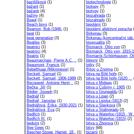
baziliškové
(1)
biotechnologie
(1)
bažant
(1)
biotopy
(7)
bažanti
(4)
biotypy
(1)
bažiny
(4)
biozahrada
(1)
Beagl
(1)
biozahrady
(1)
Beach boys
(1)
bipolární
(1)
Beamon, Bob (1946-
(1)
bipolární afektivní porucha
(
beat
(1)
Birkenau
(3)
beat generation
(3)
Birkenau (koncentrační táb.
Beatles
(3)
bisexualita
(2)
beatnici
(1)
Bismarck, Otto von
(2)
beatníci
(4)
Bismarck, Otto von, 1815-1
Beatrix
(1)
Bismarck-Schönhausen, Ott
Beaumarchais, Pierre A.C.,..
(1)
bitevní
(2)
Beaumont, Francis
(1)
bitky
(1)
Bebelthuap (Mikronesie)
(1)
Bítov u Znojma
(1)
Beckett, Samuel
(1)
bitva na Bílé hoře
(1)
Beckett, Samuel, 1906-1989
(2)
bitva na Bílé hoře (1620 :..
Becquerel, Antoine Henri,..
(1)
bitva o Midway
(1)
Bečka, Jiří
(1)
bitva u Cušimy r. 1905
(1)
Bédier, Joseph
(1)
bitva u Grunwaldu
(1)
Bednář
(1)
bitva u Lipan
(2)
Bednář, Jaroslav
(1)
bitva u Lipska (1813)
(2)
Bednářová, Erika, 1930-2021
(1)
bitva u Slavkova
(3)
Bednářová, Eva
(1)
bitva u Stalingradu
(2)
Bedřich
(1)
bitva u Waterloo (1815 : W.
Bedřich III.
(1)
bitva u Waterloo (1815)
(2)
beduíni
(2)
bitva u Zborova
(1)
Bee Gees
(1)
bitvy
(68)
Beecher-Stowe, Harriet, 18..
(1)
bizarní
(1)