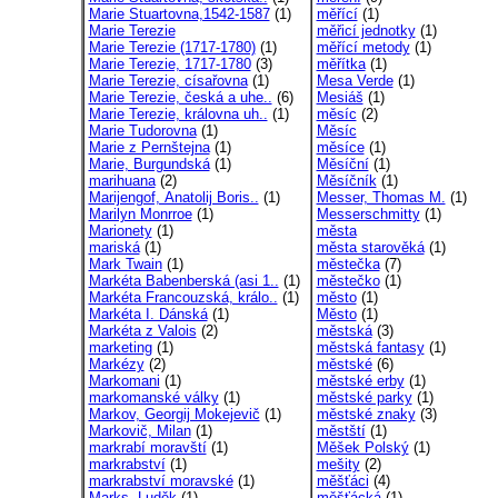
Marie Stuartovna,1542-1587
(1)
měřící
(1)
Marie Terezie
měřicí jednotky
(1)
Marie Terezie (1717-1780)
(1)
měřící metody
(1)
Marie Terezie, 1717-1780
(3)
měřítka
(1)
Marie Terezie, císařovna
(1)
Mesa Verde
(1)
Marie Terezie, česká a uhe..
(6)
Mesiáš
(1)
Marie Terezie, královna uh..
(1)
měsíc
(2)
Marie Tudorovna
(1)
Měsíc
Marie z Pernštejna
(1)
měsíce
(1)
Marie, Burgundská
(1)
Měsíční
(1)
marihuana
(2)
Měsíčník
(1)
Marijengof, Anatolij Boris..
(1)
Messer, Thomas M.
(1)
Marilyn Monrroe
(1)
Messerschmitty
(1)
Marionety
(1)
města
mariská
(1)
města starověká
(1)
Mark Twain
(1)
městečka
(7)
Markéta Babenberská (asi 1..
(1)
městečko
(1)
Markéta Francouzská, králo..
(1)
město
(1)
Markéta I. Dánská
(1)
Město
(1)
Markéta z Valois
(2)
městská
(3)
marketing
(1)
městská fantasy
(1)
Markézy
(2)
městské
(6)
Markomani
(1)
městské erby
(1)
markomanské války
(1)
městské parky
(1)
Markov, Georgij Mokejevič
(1)
městské znaky
(3)
Markovič, Milan
(1)
městští
(1)
markrabí moravští
(1)
Měšek Polský
(1)
markrabství
(1)
mešity
(2)
markrabství moravské
(1)
měšťáci
(4)
Marks, Luděk
(1)
měšťácká
(1)