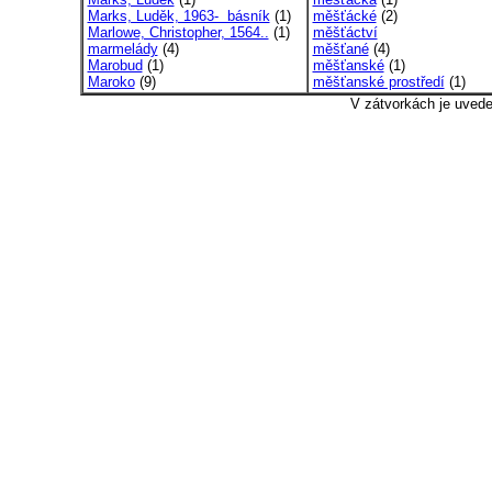
Marks, Luděk, 1963- básník
(1)
měšťácké
(2)
Marlowe, Christopher, 1564..
(1)
měšťáctví
marmelády
(4)
měšťané
(4)
Marobud
(1)
měšťanské
(1)
Maroko
(9)
měšťanské prostředí
(1)
V zátvorkách je uved