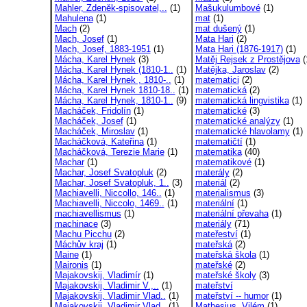
Mahler, Zdeněk-spisovatel,..
(1)
Mašukulumbové
(1)
Mahulena
(1)
mat
(1)
Mach
(2)
mat dušený
(1)
Mach, Josef
(1)
Mata Hari
(2)
Mach, Josef, 1883-1951
(1)
Mata Hari (1876-1917)
(1)
Mácha, Karel Hynek
(3)
Matěj Rejsek z Prostějova
(
Mácha, Karel Hynek (1810-1..
(1)
Matějka, Jaroslav
(2)
Mácha, Karel Hynek , 1810-..
(1)
matematici
(2)
Mácha, Karel Hynek 1810-18..
(1)
matematická
(2)
Mácha, Karel Hynek, 1810-1..
(9)
matematická lingvistika
(1)
Macháček, Fridolín
(1)
matematické
(3)
Macháček, Josef
(1)
matematické analýzy
(1)
Macháček, Miroslav
(1)
matematické hlavolamy
(1)
Macháčková, Kateřina
(1)
matematičtí
(1)
Macháčková, Terezie Marie
(1)
matematika
(40)
Machar
(1)
matematikové
(1)
Machar, Josef Svatopluk
(2)
materály
(2)
Machar, Josef Svatopluk, 1..
(3)
materiál
(2)
Machiavelli, Niccollo, 146..
(1)
materialismus
(3)
Machiavelli, Niccolo, 1469..
(1)
materiální
(1)
machiavellismus
(1)
materiální převaha
(1)
machinace
(3)
materiály
(71)
Machu Picchu
(2)
mateřeství
(1)
Máchův kraj
(1)
mateřská
(2)
Maine
(1)
mateřská škola
(1)
Maironis
(1)
mateřské
(2)
Majakovskij, Vladimír
(1)
mateřské školy
(3)
Majakovskij, Vladimir V.,..
(1)
mateřství
Majakovskij, Vladimir Vlad..
(1)
mateřství -- humor
(1)
Majakovskij, Vladimir Vlad..
(1)
Mathesius, Vilém
(1)