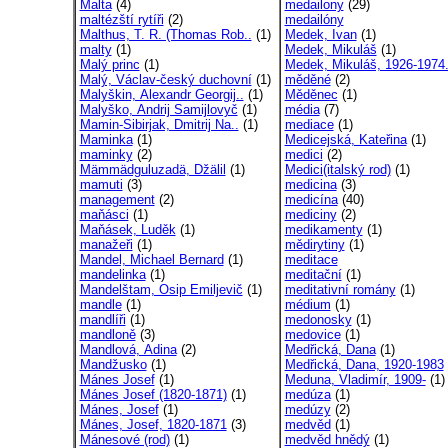
Malta
(4)
medailony
(29)
maltézští rytíři
(2)
medailóny
Malthus, T. R. (Thomas Rob..
(1)
Medek, Ivan
(1)
malty
(1)
Medek, Mikuláš
(1)
Malý princ
(1)
Medek, Mikuláš, 1926-1974.
Malý, Václav-český duchovní
(1)
měděné
(2)
Malyškin, Alexandr Georgij..
(1)
Měděnec
(1)
Malyško, Andrij Samijlovyč
(1)
média
(7)
Mamin-Sibirjak, Dmitrij Na..
(1)
mediace
(1)
Maminka
(1)
Medicejská, Kateřina
(1)
maminky
(2)
medici
(2)
Mämmädguluzadä, Džälil
(1)
Medici(italský rod)
(1)
mamuti
(3)
medicina
(3)
management
(2)
medicína
(40)
maňásci
(1)
mediciny
(2)
Maňásek, Luděk
(1)
medikamenty
(1)
manažeři
(1)
mědirytiny
(1)
Mandel, Michael Bernard
(1)
meditace
mandelinka
(1)
meditační
(1)
Mandelštam, Osip Emiljevič
(1)
meditativní romány
(1)
mandle
(1)
médium
(1)
mandlíři
(1)
medonosky
(1)
mandloně
(3)
medovice
(1)
Mandlová, Adina
(2)
Medřická, Dana
(1)
Mandžusko
(1)
Medřická, Dana, 1920-1983
Mánes Josef
(1)
Meduna, Vladimír, 1909-
(1)
Mánes Josef (1820-1871)
(1)
medúza
(1)
Mánes, Josef
(1)
medúzy
(2)
Mánes, Josef, 1820-1871
(3)
medvěd
(1)
Mánesové (rod)
(1)
medvěd hnědý
(1)