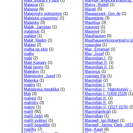
Malá Strana v Praze
(1)
Matylda, anglická královna..
Malaisie
(1)
Matys, Rudolf
(1)
Malajsie
(9)
Mauglí
(5)
Malajsijský poloostrov
(1)
Maupassant, Guy de
(1)
Malajské souostroví
(1)
Mauretánie
(3)
Malajsko
(3)
Mauritius
(3)
Malák, Jaroslav
(1)
maurové
(1)
malamuti
(1)
Maurové
(1)
malárie
(1)
Mauthausen
(5)
Malát, Radim
(1)
Mauthausen(koncentrační tá
Malawi
(2)
mauzolea
(1)
malba na sklo
(1)
Max, Emanuel
(1)
malby
Max, Josef
(1)
malé
(2)
Maximilian I.
(1)
Malé Karpaty
(1)
Maximilian II.
(1)
Malé laviny
(1)
Maximilián II.
(1)
Maledivy
(1)
Maximus
(1)
Malejovský, Josef
(1)
maxipes Fík
(1)
Malenka
(1)
Maxmilián
(2)
maléry
(1)
Maxmilián I.
(3)
Malgašská republika
(1)
Maxmilian I. Habsburský,..
Mali
(3)
Maxmilián I. (1459-1519)
(1)
maligní
(1)
Maxmilian II.
(1)
maliníky
(3)
Maxmilián II.
(2)
maliny
(1)
Maxmilián II. (1527-1576)
(2
malíři
(92)
Maxmilián(král)
(1)
malíři čeští
(4)
Maxmillián
(1)
malíři světoví
(1)
Maxwell, Ian Robert
(1)
malíři španělští
(1)
Maxwell, James Clerk, 1831
malířky
(7)
May, Karel
(6)