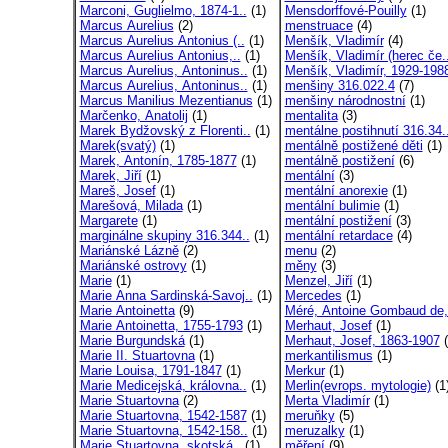
Marconi, Guglielmo, 1874-1..
(1)
Mensdorffové-Pouilly
(1)
Marcus Aurelius
(2)
menstruace
(4)
Marcus Aurelius Antonius (..
(1)
Menšík, Vladimír
(4)
Marcus Aurelius Antonius,..
(1)
Menšík, Vladimír (herec če.
Marcus Aurelius, Antoninus..
(1)
Menšík, Vladimír, 1929-198
Marcus Aurelius, Antoninus..
(1)
menšiny 316.022.4
(7)
Marcus Manilius Mezentianus
(1)
menšiny národnostní
(1)
Marčenko, Anatolij
(1)
mentalita
(3)
Marek Bydžovský z Florenti..
(1)
mentálne postihnutí 316.34.
Marek(svatý)
(1)
mentálně postižené děti
(1)
Marek, Antonín, 1785-1877
(1)
mentálně postižení
(6)
Marek, Jiří
(1)
mentální
(3)
Mareš, Josef
(1)
mentální anorexie
(1)
Marešová, Milada
(1)
mentální bulimie
(1)
Margarete
(1)
mentální postižení
(3)
marginálne skupiny 316.344..
(1)
mentální retardace
(4)
Mariánské Lázně
(2)
menu
(2)
Mariánské ostrovy
(1)
měny
(3)
Marie
(1)
Menzel, Jiří
(1)
Marie Anna Sardinská-Savoj..
(1)
Mercedes
(1)
Marie Antoinetta
(9)
Méré, Antoine Gombaud de,
Marie Antoinetta, 1755-1793
(1)
Merhaut, Josef
(1)
Marie Burgundská
(1)
Merhaut, Josef, 1863-1907
(
Marie II. Stuartovna
(1)
merkantilismus
(1)
Marie Louisa, 1791-1847
(1)
Merkur
(1)
Marie Medicejská, královna..
(1)
Merlin(evrops. mytologie)
(1
Marie Stuartovna
(2)
Merta Vladimír
(1)
Marie Stuartovna, 1542-1587
(1)
meruňky
(5)
Marie Stuartovna, 1542-158..
(1)
meruzalky
(1)
Marie Stuartovna, skotská..
(1)
měření
(9)