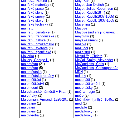
Malířová, Helena
(1)
May, Karl
(1)
malířské materiály
(1)
Mayer, Jan Oldřich
(1)
malířské práce
(1)
Mayer, Julius Robert von
(1)
malířské slohy
(1)
Mayer, Rudolf(18 - )
(1)
malířské směry
(1)
Mayer, Rudolf(1837-1865)
(1
malířské školy
(1)
Mayer, Rudolf, 1837-1865
(1
malířské techniky
(1)
Mayerling
(1)
malířství
Mayové
malířství benátské
(1)
Mayové (indiáni jihoamerič..
malířství francouzské
(1)
mayovky
(3)
malířství italské
(1)
mayské umění
(1)
malířství nizozemské
(1)
maziva
(2)
malířství světové
(1)
mazlíčci
(2)
malířství španělské
(1)
maželství
(1)
Mallorka
(1)
McAuliffe, Christa
(1)
Mallory, George L.
(1)
McCall Smith, Alexander
(1)
maloměsta
(21)
McCandless, Chris
(1)
maloměsto
(5)
McCandless, Christopher Jo
maloměstská
(1)
MDH
(1)
maloměstské romány
(1)
mdloby
(1)
maloměšťáci
(1)
mecenáši
(1)
maloměšťáctví
(3)
mecenáši umění
(1)
malomocní
(2)
mecenášky
(1)
Malostranské náměstí v Pra..
(1)
meč a magie
(1)
malotřídky
(1)
meče
(2)
Maloumian, Armand, 1928-20..
(1)
Mečnikov, Ilja Iljič, 1845..
(2
malované
(1)
med
(1)
malování
medaile
(2)
malovaný
(1)
medailonky
(2)
malovýroba
(1)
medailónky
(1)