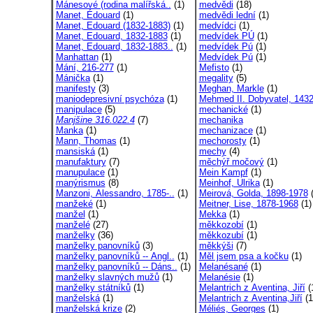
Mánesové (rodina malířská..
(1)
medvědi
(18)
Manet, Édouard
(1)
medvědi lední
(1)
Manet, Edouard (1832-1883)
(1)
medvídci
(1)
Manet, Edouard, 1832-1883
(1)
medvídek PÚ
(1)
Manet, Edouard, 1832-1883..
(1)
medvídek Pú
(1)
Manhattan
(1)
Medvídek Pú
(1)
Mání, 216-277
(1)
Mefisto
(1)
Mánička
(1)
megality
(5)
manifesty
(3)
Meghan, Markle
(1)
maniodepresivní psychóza
(1)
Mehmed II. Dobyvatel, 1432
manipulace
(5)
mechanické
(1)
Manjšine 316.022.4
(7)
mechanika
Manka
(1)
mechanizace
(1)
Mann, Thomas
(1)
mechorosty
(1)
mansiská
(1)
mechy
(4)
manufaktury
(7)
měchýř močový
(1)
manupulace
(1)
Mein Kampf
(1)
manýrismus
(8)
Meinhof, Ulrika
(1)
Manzoni, Alessandro, 1785-..
(1)
Meirová, Golda, 1898-1978
(
manžeké
(1)
Meitner, Lise, 1878-1968
(1)
manžel
(1)
Mekka
(1)
manželé
(27)
měkkozobí
(1)
manželky
(36)
měkkozubí
(1)
manželky panovníků
(3)
měkkýši
(7)
manželky panovníků -- Angl..
(1)
Měl jsem psa a kočku
(1)
manželky panovníků -- Dáns..
(1)
Melanésané
(1)
manželky slavných mužů
(1)
Melanésie
(1)
manželky státníků
(1)
Melantrich z Aventina, Jiří
(
manželská
(1)
Melantrich z Aventina,Jiří
(1
manželská krize
(2)
Méliés, Georges
(1)