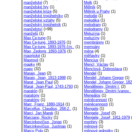
manželské
(7)
Melk
(1)
manželské hry
(1)
Mělník
(2)
manželské krize
(5)
Mělník u Prahy
(1)
manželské trojúhelníky
(2)
melodie
(1)
manželské vztahy
(5)
melodika
(1)
manželský trojúhelník
(1)
melodram
(1)
manželství
(>99)
melodramy
(1)
manželů
(1)
Meluzína
(1)
Mao Ce-tung
(1)
meluzíny
(1)
Mao Ce-tung, 1893-1976
(1)
membránny
(1)
Mao Ce-tung, 1893-1976 čín..
(1)
memoáry
Mao, Zedong, 1893-1976
(1)
měna
(4)
maorijské
(1)
měňavky
(1)
Maorové
(1)
Mencius
(1)
mapky
(4)
Mencl, Václav
(1)
mapy
(32)
Menclová, Dobroslava
(1)
Marais, Jean
(2)
Mendel
(1)
Marais, Jean, 1913-1998
(1)
Mendel, Johann Gregor
(1)
Marat, Jean Paul
(2)
Mendel, Johann Gregor, 182
Marat, Jean-Paul, 1743-1793
(1)
Mendělejev, Dmitrij I.
(2)
maratón
(1)
Mendělejev, Dmitrij Ivanov..
maratony
(1)
Meneálos
(1)
maratóny
(1)
méněcennost
(1)
Marc, Franz, 1880-1914
(1)
méněcennosti
(1)
Marcellus, Claudius, 268-2..
(1)
Mengele
(1)
Marci, Jan Marek
(1)
Mengele, Josef
(2)
Marciano, Rocky
(1)
Mengele, Josef, 1911-1979
(
Marcinkevičius, Jonas
(1)
menhiry
(3)
Marcinkevičius, Justinas
(1)
měnové
(1)
Marco Polo
(2)
měnové jednotky
(1)