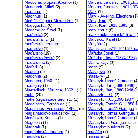
Macocha, propast (Česko)
(1)
Marvan, Jaroslav, 1901(11..
Macourek, Miloš
(2)
Marvan, Jaroslav, 1901-197
macramé
(1)
Marx
(1)
Macrinus
(1)
Marx - Aveling, Eleonora
(1)
Mačtět, Grigorij Alexandro..
(1)
Marx, Karl
(3)
Madagaskar
(6)
Marx, Karl, 1818-1883
(3)
Madame de Stael
(1)
marxismus
(8)
maďarská
(2)
marxisticko-leninská filoz..
(
maďarská lit.
(1)
Marysko, Karel
(1)
maďarská literatura
Maryša
(2)
maďarské
(1)
Mařák, Julius(1832-1899 ma
Maďarsko
(19)
Mařatka Josef
(1)
maďarsko-české
(2)
Mařatka, Josef (1874-1937)
maďarština
(3)
Mařík, Kája
(3)
Maďaři
(3)
masa
(9)
Madeira
(3)
Masajové
(7)
Madonna
(2)
masakry
(1)
Madonna, 1958-
(1)
Masaryk Tomáš Garrigue
(4
madrigaly
(1)
Masaryk, Jan (1886-1948)
(
Maeterlinck, Maurice, 1862..
(1)
Masaryk, Jan, 1886-1948
(4
mafie
(29)
Masaryk, T.G.
(2)
mafie (organizace terorist..
(1)
Masaryk, T.G.(1850-1937)
(
Magalháes, Fernáo de
(1)
Masaryk, Tomáš G., 1850-1
Magalhaes, Fernao de, 1480..
(5)
Masaryk, Tomáš Garrigue
(5
Magalhaesovo souostroví
(1)
Masaryk, Tomáš Garrigue, 1
Magálová, Kamila
(1)
Masaryk,Tomáš Garrigue
(1
Magelona
(1)
Masaryková-Garrigue, Charl
Maghreb
(1)
Masarykovo nádraží
(2)
maghrebská literatura
(1)
masáže
(7)
magická
(2)
masážní
(1)