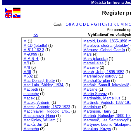
Městská knihovna Jes
Register p
Časti :
1-9
A
B
C
D
E
F
G
H
Ch
I
J
K
L
M
N
Pre pomalé sp
<<
Vyhľadávať vo všetkýc
M
(1)
Marold, Luděk, 1865-1898 m
M-1D (letadlo)
(1)
Marplová, slečna (detektiv)
(
M-811.162.3
(1)
Márquez, Gabriel García
(1)
M-93/99
(1)
Mars
(4)
M.A.S.H.
(1)
Mars (planeta)
(1)
M/I
(2)
marseillaisa
(1)
M/II
(5)
Marseille
(2)
M/III
(1)
Marsh, John, 1895-1952
(1)
M602
(1)
Marshallovy ostrovy
(1)
Mac Donald, Betty
(1)
Marshallův plán
(1)
Mac Lain, Shirley, 1934-
(1)
Maršak, Samuil Jakovlevič
(
Macbeth
(1)
Marťané
(1)
macechy
(1)
Martin Servaz
(1)
Macek
(1)
Martinaitis, Marcelijus
(1)
Macek, Antonín
(1)
Martínek, Vojtěch, 1887-19.
Macek, Antonín, 1872-1923
(1)
Martinique
(2)
Macchiavelli, Niccolo, 146..
(1)
Martinson, Harry
(1)
Maciuchová, Hana
(1)
Martinů, Bohuslav, 1890-19.
MacKinley, William
(1)
Martovyč, Les Semenovyč
(
Macků, Jiří
(1)
Martynov, Leonid Nikolajev..
Macocha
(3)
Marukas, Kazys
(1)