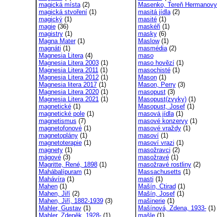
magická místa
(2)
Masenko, Tereň Hermanovy
magická stvoření
(1)
masitá jídla
(2)
magický
(1)
masité
(1)
magie
(36)
maskéři
(1)
magistry
(1)
masky
(6)
Magna Mater
(1)
Maslow
(1)
magnáti
(1)
masmédia
(2)
Magnesia Litera
(4)
maso
Magnesia Litera 2003
(1)
maso hovězí
(1)
Magnesia Litera 2011
(1)
masochisté
(1)
Magnesia Litera 2012
(1)
Mason
(1)
Magnesia litera 2017
(1)
Mason, Perry
(3)
Magnesia Litera 2020
(1)
masopust
(3)
Magnesia Litera 2021
(1)
Masopust(zvyky)
(1)
magnetické
(1)
Masopust, Josef
(1)
magnetické pole
(1)
masová jídla
(1)
magnetismus
(7)
masové konzervy
(1)
magnetofonové
(1)
masové vraždy
(1)
magnetoplány
(1)
masoví
(1)
magnetoterapie
(1)
masoví vrazi
(1)
magnety
(1)
masožravci
(2)
mágové
(3)
masožravé
(1)
Magritte, René, 1898
(1)
masožravé rostliny
(2)
Mahábalípuram
(1)
Massachusetts
(1)
Mahávíra
(1)
masti
(1)
Mahen
(1)
Mašín, Ctirad
(1)
Mahen, Jiří
(2)
Mašín, Josef
(1)
Mahen, Jiří, 1882-1939
(3)
mašinerie
(1)
Mahler, Gustav
(1)
Mašínová, Zdena, 1933-
(1)
Mahler, Zdeněk, 1928-
(1)
mašle
(1)