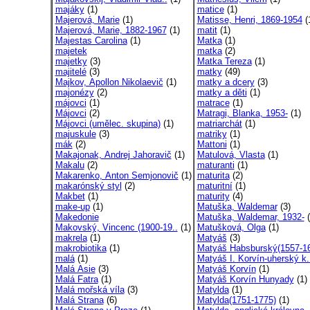
majáky
(1)
matice
(1)
Majerová, Marie
(1)
Matisse, Henri, 1869-1954
(
Majerová, Marie, 1882-1967
(1)
matit
(1)
Majestas Carolina
(1)
Matka
(1)
majetek
matka
(2)
majetky
(3)
Matka Tereza
(1)
majitelé
(3)
matky
(49)
Majkov, Apollon Nikolaevič
(1)
matky a dcery
(3)
majonézy
(2)
matky a děti
(1)
májovci
(1)
matrace
(1)
Májovci
(2)
Matragi, Blanka, 1953-
(1)
Májovci (umělec. skupina)
(1)
matriarchát
(1)
majuskule
(3)
matriky
(1)
mák
(2)
Mattoni
(1)
Makajonak, Andrej Jahoravič
(1)
Matulová, Vlasta
(1)
Makalu
(2)
maturanti
(1)
Makarenko, Anton Semjonovič
(1)
maturita
(2)
makarónský styl
(2)
maturitní
(1)
Makbet
(1)
maturity
(4)
make-up
(1)
Matuška, Waldemar
(3)
Makedonie
Matuška, Waldemar, 1932-
(
Makovský, Vincenc (1900-19..
(1)
Matušková, Olga
(1)
makrela
(1)
Matyáš
(3)
makrobiotika
(1)
Matyáš Habsburský(1557-16
malá
(1)
Matyáš I. Korvín-uherský k.
Malá Asie
(3)
Matyáš Korvín
(1)
Malá Fatra
(1)
Matyáš Korvín Hunyady
(1)
Malá mořská víla
(3)
Matylda
(1)
Malá Strana
(6)
Matylda(1751-1775)
(1)