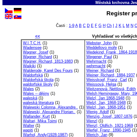
Městská knihovna Jes
Register p
Časti :
1-9
A
B
C
D
E
F
G
H
Ch
I
J
K
L
M
N
<<
Vyhľadávať vo všetkýc
W.I.T.C.H.
(1)
Webster, John
(1)
Wadensee
(1)
Weddellovo moře
(1)
Wagner, Josef
(1)
Wedekind, Frank, 1864-1918
Wagner, Richard
(1)
Wegener, Paul
(1)
Wagner, Richard, 1813-1883
(3)
Wehrmacht
(1)
Waikiki
(1)
wehrmacht
(4)
Walderode, Karel Des Fours
(1)
Weiner, Richard
(1)
Waldorfská
(1)
Weiner, Richard, 1884-1937
(
Waldorfská škola
(1)
Weisskopf, Franz, Carl
(1)
waldorfské školy
(1)
Weissová, Helga
(1)
Wales
(2)
Weitzenová- Nettlová, Edith
Wales -- dějiny
(1)
Welsh Hemingway, Mary, 19
waleská
(1)
Welzl, Jan 1868-1948
(1)
waleská literatura
(1)
Welzl, Jan, 1868-1948
(1)
Walewski Colonna, Alexandre..
(1)
Welzl, Jan, 1868-1951
(1)
Walewski, Alexandre Florian..
(1)
Wenig, Adolf
(1)
Wallander, Kurt
(1)
Wenzig, Josef, 1807-1876
(1
Waltari, Mika Toimi
(1)
Wenzl
(1)
Walter
(1)
Wenzl, Oldřich, 1921-1969
(1
wapiti
(1)
Werfel, Franz, 1890-1945
(1)
Warhol, Andy(1928-1987)
(1)
Werich, Jan
(9)