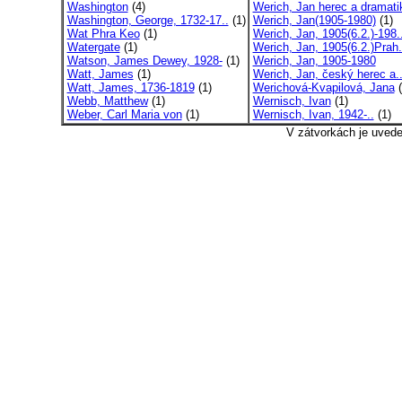
Washington
(4)
Werich, Jan herec a dramati
Washington, George, 1732-17..
(1)
Werich, Jan(1905-1980)
(1)
Wat Phra Keo
(1)
Werich, Jan, 1905(6.2.)-198.
Watergate
(1)
Werich, Jan, 1905(6.2.)Prah.
Watson, James Dewey, 1928-
(1)
Werich, Jan, 1905-1980
Watt, James
(1)
Werich, Jan, český herec a.
Watt, James, 1736-1819
(1)
Werichová-Kvapilová, Jana
(
Webb, Matthew
(1)
Wernisch, Ivan
(1)
Weber, Carl Maria von
(1)
Wernisch, Ivan, 1942-..
(1)
V zátvorkách je uved