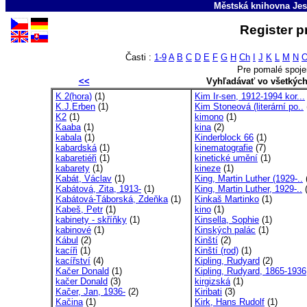
Městská knihovna Jes
Register p
Časti :
1-9
A
B
C
D
E
F
G
H
Ch
I
J
K
L
M
N
Pre pomalé spoje
<<
Vyhľadávať vo všetkýc
K 2(hora)
(1)
Kim Ir-sen, 1912-1994 kor...
K.J.Erben
(1)
Kim Stoneová (literární po..
K2
(1)
kimono
(1)
Kaaba
(1)
kina
(2)
kabala
(1)
Kinderblock 66
(1)
kabardská
(1)
kinematografie
(7)
kabaretiéři
(1)
kinetické umění
(1)
kabarety
(1)
kineze
(1)
Kabát, Václav
(1)
King, Martin Luther (1929-..
Kabátová, Zita, 1913-
(1)
King, Martin Luther, 1929-..
(
Kabátová-Táborská, Zdeňka
(1)
Kinkaš Martinko
(1)
Kabeš, Petr
(1)
kino
(1)
kabinety - skříňky
(1)
Kinsella, Sophie
(1)
kabinové
(1)
Kinských palác
(1)
Kábul
(2)
Kinští
(2)
kacíři
(1)
Kinští (rod)
(1)
kacířství
(4)
Kipling, Rudyard
(2)
Kačer Donald
(1)
Kipling, Rudyard, 1865-1936
kačer Donald
(3)
kirgizská
(1)
Kačer, Jan, 1936-
(2)
Kiribati
(3)
Kačina
(1)
Kirk, Hans Rudolf
(1)