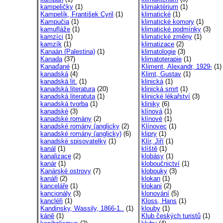
kampeličky
(1)
klimaktérium
(1)
Kampelík, František Cyril
(1)
klimatické
(1)
Kampučia
(1)
klimatické komory
(1)
kamufláže
(1)
klimatické podmínky
(3)
kamzíci
(1)
klimatické změny
(1)
kamzík
(1)
klimatizace
(2)
Kanaán (Palestina)
(1)
klimatologie
(3)
Kanada
(37)
klimatoterapie
(1)
Kanaďané
(1)
Kliment, Alexandr, 1929-
(1)
kanadská
(4)
Klimt, Gustav
(1)
kanadská lit.
(1)
klinická
(1)
kanadská literatura
(20)
klinická smrt
(1)
kanadská literatuta
(1)
klinické lékařství
(3)
kanadská tvorba
(1)
kliniky
(6)
kanadské
(3)
klínová
(1)
kanadské romány
(2)
klínové
(1)
kanadské romány (anglicky
(2)
Klínovec
(1)
kanadské romány (anglicky)
(6)
klipry
(1)
kanadské spisovatelky
(1)
Klír, Jiří
(1)
kanál
(1)
klíště
(1)
kanalizace
(2)
klobásy
(1)
kanár
(1)
kloboučnictví
(1)
Kanárské ostrovy
(7)
klobouky
(3)
kanáři
(2)
klokan
(1)
kanceláře
(1)
klokani
(2)
kancionály
(3)
klonování
(5)
kancléři
(1)
Kloss, Hans
(1)
Kandinsky, Wassily, 1866-1..
(1)
klouby
(1)
káně
(1)
Klub českých turistů
(1)