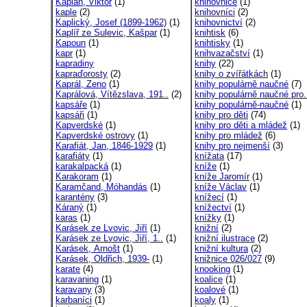
Kaplan, Viktor
(1)
knihovnice
(1)
kaple
(2)
knihovníci
(2)
Kaplický, Josef (1899-1962)
(1)
knihovnictví
(2)
Kaplíř ze Sulevic, Kašpar
(1)
knihtisk
(6)
Kapoun
(1)
knihtisky
(1)
kapr
(1)
knihvazačství
(1)
kapradiny
knihy
(22)
kapraďorosty
(2)
knihy o zvířátkách
(1)
Kaprál, Zeno
(1)
knihy populárně naučné
(7)
Kaprálová, Vítězslava, 191..
(2)
knihy populárně naučné pro.
kapsáře
(1)
knihy populárně-naučné
(1)
kapsáři
(1)
knihy pro děti
(74)
Kapverdské
(1)
knihy pro děti a mládež
(1)
Kapverdské ostrovy
(1)
knihy pro mládež
(6)
Karafiát, Jan, 1846-1929
(1)
knihy pro nejmenší
(3)
karafiáty
(1)
knížata
(17)
karakalpacká
(1)
kníže
(1)
Karakoram
(1)
kníže Jaromír
(1)
Karamčand, Móhandás
(1)
kníže Václav
(1)
karantény
(3)
knížecí
(1)
Káraný
(1)
knížectví
(1)
karas
(1)
knížky
(1)
Karásek ze Lvovic, Jiří
(1)
knižní
(2)
Karásek ze Lvovic, Jiří, 1..
(1)
knižní ilustrace
(2)
Karásek, Arnošt
(1)
knižní kultura
(2)
Karásek, Oldřich, 1939-
(1)
knižnice 026/027
(9)
karate
(4)
knooking
(1)
karavaning
(1)
koalice
(1)
karavany
(3)
koalové
(1)
karbaníci
(1)
koaly
(1)