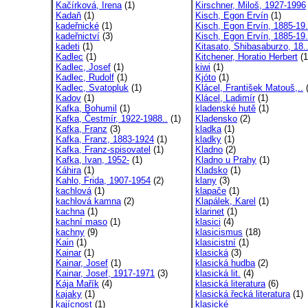
Kačírková, Irena
(1)
Kirschner, Miloš, 1927-1996
Kadaň
(1)
Kisch, Egon Ervín
(1)
kadeřnické
(1)
Kisch, Egon Ervín, 1885-19.
kadeřnictví
(3)
Kisch, Egon Ervín, 1885-19.
kadeti
(1)
Kitasato, Shibasaburzo, 18.
Kadlec
(1)
Kitchener, Horatio Herbert
(1
Kadlec, Josef
(1)
kiwi
(1)
Kadlec, Rudolf
(1)
Kjóto
(1)
Kadlec, Svatopluk
(1)
Klácel, František Matouš,..
(
Kadov
(1)
Klácel, Ladimír
(1)
Kafka, Bohumil
(1)
kladenské hutě
(1)
Kafka, Čestmír, 1922-1988..
(1)
Kladensko
(2)
Kafka, Franz
(3)
kladka
(1)
Kafka, Franz, 1883-1924
(1)
kladky
(1)
Kafka, Franz-spisovatel
(1)
Kladno
(2)
Kafka, Ivan, 1952-
(1)
Kladno u Prahy
(1)
Káhira
(1)
Kladsko
(1)
Kahlo, Frida, 1907-1954
(2)
klany
(3)
kachlová
(1)
klapače
(1)
kachlová kamna
(2)
Klapálek, Karel
(1)
kachna
(1)
klarinet
(1)
kachní maso
(1)
klasici
(4)
kachny
(9)
klasicismus
(18)
Kain
(1)
klasicistní
(1)
Kainar
(1)
klasická
(3)
Kainar, Josef
(1)
klasická hudba
(2)
Kainar, Josef, 1917-1971
(3)
klasická lit.
(4)
Kája Mařík
(4)
klasická literatura
(6)
kajaky
(1)
klasická řecká literatura
(1)
kajícnost
(1)
klasické