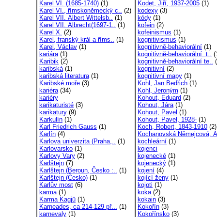
Karel VI. (1685-1740)
(1)
Kodet, Jiří, 1937-2005
(1)
Karel VI., římskoněmecký c..
(2)
kodexy
(3)
Karel VII. Albert Wittelsb..
(1)
kódy
(1)
Karel VII. Albrecht(1697-1..
(1)
kofein
(2)
Karel X.
(2)
kofeinismus
(1)
Karel, franský král a říms..
(1)
kognitivismus
(1)
Karel, Václav
(1)
kognitivně-behaviorální
(1)
kariára
(1)
kognitivně-behaviorální t..
(
Karibik
(2)
kognitivně-behaviorální te..
(
karibská
(1)
kognitivní
(2)
karibská literatura
(1)
kognitivní mapy
(1)
Karibské moře
(3)
Kohl, Jan Bedřich
(1)
kariéra
(34)
Kohl, Jeroným
(1)
kariéry
Kohout, Eduard
(2)
karikaturisté
(3)
Kohout, Jára
(1)
karikatury
(9)
Kohout, Pavel
(1)
Karkulín
(1)
Kohout, Pavel, 1928-
(1)
Karl Friedrich Gauss
(1)
Koch, Robert, 1843-1910
(2)
Karlín
(4)
Kochanovská Němejcová, A
Karlova univerzita (Praha,..
(1)
kochleární
(1)
Karlovarsko
(1)
kojenci
Karlovy Vary
(2)
kojenecké
(1)
Karlštejn
(7)
kojenecký
(1)
Karlštejn (Beroun, Česko :..
(1)
kojení
(4)
Karlštejn (Česko)
(1)
kojící ženy
(1)
Karlův most
(6)
kojoti
(1)
karma
(1)
koka
(2)
Karma Kagjü
(1)
kokain
(3)
Karneades, ca 214-129 př...
(1)
Kokořín
(3)
karnevaly
(1)
Kokořínsko
(3)