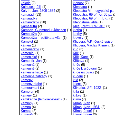
kalorie
(2)
klenoty
(7)
Kalousek, Jiří
(1)
Kleopatra
(1)
Kalvín, Jan, 1509-1564
(2)
Kleopatra VII., egyptská p..
kamarádi
(33)
Kleopatra, 69 př. Kr.-30 p..
(
kamarádky
Kleopatra, 69 př. n. l. -..
(1)
kamarádství
(20)
Kleopatřina jehla
(1)
Kámasútra
(2)
Kles, Petr(1869-1916)
(1)
Kamban, Gudmundur Jónsson
(1)
kletba
(1)
Kambodža
(4)
kletby
(5)
Kambodža -- politika a vlá..
(1)
klevely
(1)
Kamelot
(1)
Klicpera, V.K.-český spiso..
kámen
(1)
Klicpera, Václav Kliment
(1)
kamenářství
(1)
klíč
(3)
kameníci
(1)
Klíč
(1)
kamenické
(1)
Klíč, Karel
(1)
Kameník, Jan
(1)
Klíčava
(1)
kamenná
(3)
klíče
(8)
kamenné
(2)
klíče k určování
(1)
kamenné kříže
(1)
klíče určovací
(5)
kamenné zahrady
(1)
klíčení
(1)
kameny
klid
(2)
kameny drahé
(1)
klienti
(3)
kameramani
(1)
Klikorka, Jiří, 1922-
(1)
Kamerun
(4)
klikr
(1)
kamery
(1)
klikvy
(1)
kamikadze (letci-sebevrazi)
(1)
klima
(7)
kamióny
(1)
Klíma, Ivan
(1)
kamna
(4)
Klíma, Ivan, 1931-
(2)
Kampa
(2)
Klíma, Josef
(1)
kampaň
(1)
klimakterium
(3)