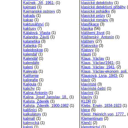
Kajínek, Jiří, 1961-
(1)
klasické detektivky
(1)
kajmani
(1)
klasické detektivní příběhy
(
Kajmanské ostrovy
(2)
klasické pohádky
(5)
kakadu
(1)
klasické prózy
(1)
kakao
(1)
klasické romány
(3)
kaktusářství
(1)
klasifikace
(3)
kaktusy
(7)
klasika
(56)
Kálalová, Vlasta
(1)
klášterní život
(1)
Kalandra, Záviš
(1)
Klášterský, Antonín
(1)
kalanetika
(3)
kláštery
(27)
Kalanka
(1)
Klatovsko
(3)
kaleidoskop
(1)
Klatovy
(1)
kalendář
(1)
klauni
(1)
Kalendář
(1)
Klaus, Václav
(1)
kalendáře
Klaus, Václav(1941-
(1)
kalení
(1)
Klaus, Václav, 1941-
(2)
Kalevala
(1)
Klaus, Václav-ekonom, poli.
Kalifornie
Klausová, Livia, 1943-
(1)
kaligrafie
(1)
klavír
(2)
Kaligula
(1)
klavíristé
(3)
kalichy
(1)
klavíristé čeští
(1)
Kalina Antonín
(1)
klavírní
(1)
Kalina, Josef Jaroslav, 18..
(1)
klavíry
(1)
Kalista, Zdeněk
(1)
KLDR
(1)
Kalista, Zdeněk, 1900-1982
(1)
Klebs, Erwin, 1834-1923
(1)
kališníci
(2)
klece
(5)
kalkulátory
(1)
Kleist, Heinrich von, 1777..
(
kalmaři
(1)
Klementinum
(2)
kalmycká
(1)
Klenčí
(2)
kaloni
(1)
klenotnictví
(1)