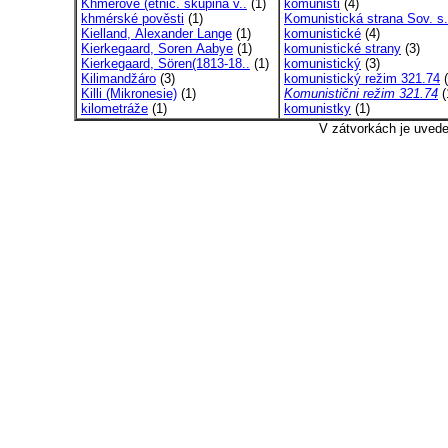
Khmerové (etnic. skupina v..
(1)
komunisti
(4)
khmérské pověsti
(1)
Komunistická strana Sov. s.
Kielland, Alexander Lange
(1)
komunistické
(4)
Kierkegaard, Soren Aabye
(1)
komunistické strany
(3)
Kierkegaard, Sören(1813-18..
(1)
komunistický
(3)
Kilimandžáro
(3)
komunistický režim 321.74
(
Killi (Mikronesie)
(1)
Komunistični režim 321.74
(
kilometráže
(1)
komunistky
(1)
V zátvorkách je uved