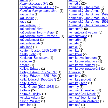
Kazensko pravo 343
(2)
komedie
(20)
Kazniva dejanja 343.3/.7
(6)
Komenský, Jan Amos
(2)
Kaznivo dejanje zoper člov..
(1)
Komenský, Jan Ámos
(1)
kazuistika
(1)
Komenský, Jan Amos (1592
kazuistiky
(3)
Komenský, Jan Amos, 1592
kazy
(1)
Komenský, Jan Ámos, 1592
každodenní
(3)
Komenský, Jan Amos-teolog
každodenní život
komentáře
(8)
každodenní život -- Asie
(1)
komentovaná vydání
(3)
každodenní život -- země s..
(1)
komentované
(1)
každodennost
(1)
komerční
(2)
každodennosti
(1)
komety
(4)
kdouloně
(1)
komici
(8)
Keaton, Buster, 1895-1966
(1)
komika
(2)
Keats, John
(1)
komikové
(2)
Kecková, Bohuslava
(1)
komiksová literatura
(1)
Kečuové
(1)
komiksové adaptace
(1)
Kefalín
(1)
komiksové příběhy
(5)
Kelley, Edward
(1)
komiksové zpracování
(1)
Kelley, Edward, 1555-1597
(1)
Komiksy
(1)
Kelley, Edward, 1565-1594
(1)
komiksy
(59)
Kelly, Edward (1555-1597)
(1)
komiksy pro děti
(2)
Kelly, Grace
(2)
komiksy teen
(1)
Kelly, Grace (1929-1982)
(1)
komíny
(5)
Keltové
(29)
komisař Adamsberg
(1)
Keltové - dějiny
(1)
komisař Carl Morck
(3)
keltská kultura
(1)
komisař Joon Linna
(1)
Kelvin, William
(1)
komisař Van Veeteren
(1)
kempink
(1)
komisaři
(1)