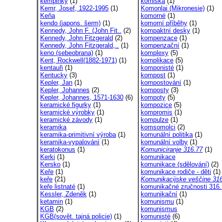
kempinky
(1)
komiská
(1)
Kemr, Josef, 1922-1995
(1)
Komonlai (Mikronesie)
(1)
Keňa
komorné
(1)
kendo (japons. šerm)
(1)
komorní příběhy
(1)
Kennedy, John F. (John Fit..
(2)
kompaktní desky
(1)
Kennedy, John Fitzgerald
(2)
kompenzace
(1)
Kennedy, John Fitzgerald,..
(1)
kompenzační
(1)
keno (sebeobrana)
(1)
komplexy
(5)
Kent, Rockwell(1882-1971)
(1)
komplikace
(5)
kentauři
(1)
komponisté
(1)
Kentucky
(3)
kompost
(1)
Kepler, Jan
(1)
kompostování
(1)
Kepler, Johannes
(2)
komposty
(3)
Kepler, Johannes, 1571-1630
(6)
kompoty
(5)
keramické figurky
(1)
kompozice
(5)
keramické výrobky
(1)
kompromis
(1)
keramické závody
(1)
kompulze
(1)
keramika
komsomolci
(2)
keramika-primitivní výroba
(1)
komunální politika
(1)
keramika-vypalování
(1)
komunální volby
(1)
keratokonus
(1)
Komuniciranje 316.77
(1)
Kerki
(1)
komunikace
Kersko
(1)
komunikace (sdělování)
(2)
Keře
(1)
komunikace rodiče - děti
(1)
keře
(21)
Komunikacijske veščine 316
keře listnaté
(1)
komunikačné zručnosti 316.
Kessler, Zdeněk
(1)
komunikační
(1)
ketamin
(1)
komunismu
(1)
KGB
(2)
komunismus
KGB(sovět. tajná policie)
(1)
komunisté
(6)