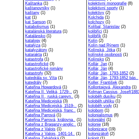
Kaštanka
(1)
kolektivní monografie
(8)
kaštanovníky
(1)
kolektivní sporty
(1)
kaštany
(1)
kolektivy
(2)
kat
(1)
Kolchida
(1)
kat Sanson
(1)
kolchozy
(1)
katabolismus
(1)
Kolíbal, Stanislav
(2)
katalánská literatura
(1)
kolibříci
(1)
Katalánsko
(1)
kolibřík
(1)
katalogy
(4)
Kolín
(2)
katalýza
(1)
Kolín nad Rýnem
(1)
katalyzátory
(1)
Kolínská, Jitka
(1)
katarakta
(1)
kolínské osobnosti
(1)
katastrofa
(1)
Kolínsko
(2)
katastrofické
(3)
Kollár, Jan
(1)
katastrofické romány
Kollár, Ján
(4)
katastrofy
(32)
Kollár, Ján, 1793-1852
(2)
katedrála sv. Víta
(1)
Kollár, Ján, 1793-1852 bás..
katedrály
(7)
Koller, František
(1)
Kateřina Howardová
(1)
Kollontajová, Alexandra
(1)
Kateřina II. Veliká, 1729-..
(2)
Kolman Cassius, Josef(1883
Kateřina II., ruská carevn..
(3)
koloběh dusíku
(1)
Kateřina Medicejská
(3)
koloběh uhlíku
(1)
Kateřina Medicejská, 1519-..
(2)
koloběh vody
(1)
Kateřina Medicejská, franc..
(1)
kolobom
(1)
Kateřina Parrová
(1)
kolonialismus
(8)
Kateřina Parrová, královna..
(1)
koloniální
(1)
Kateřina z Braganzy-anglic..
(1)
kolonie
(18)
Kateřina z Valois
(1)
kolonizace
(19)
Kateřina z Valois, 1401-14..
(1)
kolonizátoři
(2)
Kateřina Zaháňská
(2)
kolorit
(1)