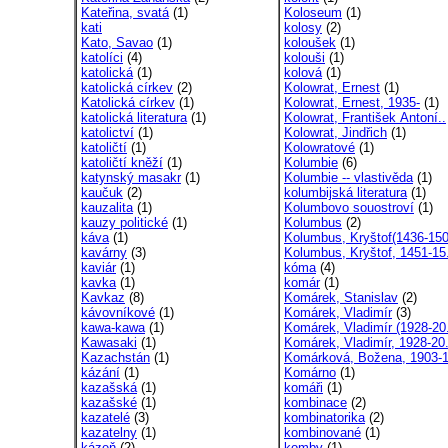
Kateřina, svatá
(1)
Koloseum
(1)
kati
kolosy
(2)
Kato, Savao
(1)
koloušek
(1)
katolíci
(4)
kolouši
(1)
katolická
(1)
kolová
(1)
katolická církev
(2)
Kolowrat, Ernest
(1)
Katolická církev
(1)
Kolowrat, Ernest, 1935-
(1)
katolická literatura
(1)
Kolowrat, František Antoní..
katolictví
(1)
Kolowrat, Jindřich
(1)
katoličtí
(1)
Kolowratové
(1)
katoličtí kněží
(1)
Kolumbie
(6)
katynský masakr
(1)
Kolumbie -- vlastivěda
(1)
kaučuk
(2)
kolumbijská literatura
(1)
kauzalita
(1)
Kolumbovo souostroví
(1)
kauzy politické
(1)
Kolumbus
(2)
káva
(1)
Kolumbus, Kryštof(1436-150
kavárny
(3)
Kolumbus, Kryštof, 1451-15.
kaviár
(1)
kóma
(4)
kavka
(1)
komár
(1)
Kavkaz
(8)
Komárek, Stanislav
(2)
kávovníkové
(1)
Komárek, Vladimír
(3)
kawa-kawa
(1)
Komárek, Vladimír (1928-20.
Kawasaki
(1)
Komárek, Vladimír, 1928-20.
Kazachstán
(1)
Komárková, Božena, 1903-1
kázání
(1)
Komárno
(1)
kazašská
(1)
komáři
(1)
kazašské
(1)
kombinace
(2)
kazatelé
(3)
kombinatorika
(2)
kazatelny
(1)
kombinované
(1)
kázeň
(2)
komby
(1)