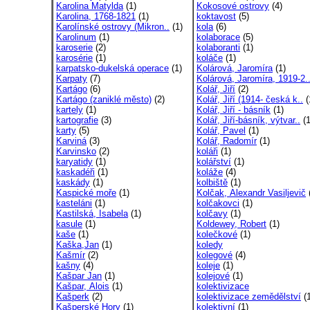
Karolina Matylda
(1)
Kokosové ostrovy
(4)
Karolina, 1768-1821
(1)
koktavost
(5)
Karolínské ostrovy (Mikron..
(1)
kola
(6)
Karolinum
(1)
kolaborace
(5)
karoserie
(2)
kolaboranti
(1)
karosérie
(1)
koláče
(1)
karpatsko-dukelská operace
(1)
Kolárová, Jaromíra
(1)
Karpaty
(7)
Kolárová, Jaromíra, 1919-2.
Kartágo
(6)
Kolář, Jiří
(2)
Kartágo (zaniklé město)
(2)
Kolář, Jiří (1914- česká k..
(
kartely
(1)
Kolář, Jiří - básník
(1)
kartografie
(3)
Kolář, Jiří-básník, výtvar..
(1
karty
(5)
Kolář, Pavel
(1)
Karviná
(3)
Kolář, Radomír
(1)
Karvinsko
(2)
koláři
(1)
karyatidy
(1)
kolářství
(1)
kaskadéři
(1)
koláže
(4)
kaskády
(1)
kolbiště
(1)
Kaspické moře
(1)
Kolčak, Alexandr Vasiljevič
kasteláni
(1)
kolčakovci
(1)
Kastilská, Isabela
(1)
kolčavy
(1)
kasule
(1)
Koldewey, Robert
(1)
kaše
(1)
kolečkové
(1)
Kaška,Jan
(1)
koledy
Kašmír
(2)
kolegové
(4)
kašny
(4)
koleje
(1)
Kašpar Jan
(1)
kolejové
(1)
Kašpar, Alois
(1)
kolektivizace
Kašperk
(2)
kolektivizace zemědělství
(1
Kašperské Hory
(1)
kolektivní
(1)