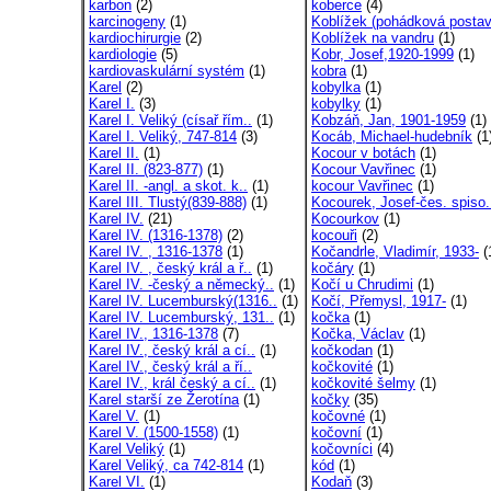
karbon
(2)
koberce
(4)
karcinogeny
(1)
Koblížek (pohádková postav
kardiochirurgie
(2)
Koblížek na vandru
(1)
kardiologie
(5)
Kobr, Josef,1920-1999
(1)
kardiovaskulární systém
(1)
kobra
(1)
Karel
(2)
kobylka
(1)
Karel I.
(3)
kobylky
(1)
Karel I. Veliký (císař řím..
(1)
Kobzáň, Jan, 1901-1959
(1)
Karel I. Veliký, 747-814
(3)
Kocáb, Michael-hudebník
(1
Karel II.
(1)
Kocour v botách
(1)
Karel II. (823-877)
(1)
Kocour Vavřinec
(1)
Karel II. -angl. a skot. k..
(1)
kocour Vavřinec
(1)
Karel III. Tlustý(839-888)
(1)
Kocourek, Josef-čes. spiso.
Karel IV.
(21)
Kocourkov
(1)
Karel IV. (1316-1378)
(2)
kocouři
(2)
Karel IV. , 1316-1378
(1)
Kočandrle, Vladimír, 1933-
(
Karel IV. , český král a ř..
(1)
kočáry
(1)
Karel IV. -český a německý..
(1)
Kočí u Chrudimi
(1)
Karel IV. Lucemburský(1316..
(1)
Kočí, Přemysl, 1917-
(1)
Karel IV. Lucemburský, 131..
(1)
kočka
(1)
Karel IV., 1316-1378
(7)
Kočka, Václav
(1)
Karel IV., český král a cí..
(1)
kočkodan
(1)
Karel IV., český král a ří..
kočkovité
(1)
Karel IV., král český a cí..
(1)
kočkovité šelmy
(1)
Karel starší ze Žerotína
(1)
kočky
(35)
Karel V.
(1)
kočovné
(1)
Karel V. (1500-1558)
(1)
kočovní
(1)
Karel Veliký
(1)
kočovníci
(4)
Karel Veliký, ca 742-814
(1)
kód
(1)
Karel VI.
(1)
Kodaň
(3)