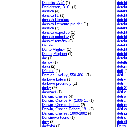
Danielis, Aleš
(1)
detek
Danielssen, D. C.
(1)
detekt
dánská
(4)
detekt
dánská lit.
(1)
detekt
dánská literatura
detek
dánská literatura pro děti
(1)
detek
dánské
(3)
detek
dánské expedice
(1)
detek
dánské pohádky
(1)
detekt
dánské romány
(5)
detekt
Dánsko
detekt
Dante Alighieri
(1)
detek
Dante, Alighieri
(1)
detek
dar
(1)
detek
dar dv
(1)
detelt
dárci
(2)
deter
Dáreios
(1)
dětí
(4
Dareios I.Veliký, 550-486..
(1)
děti 
dárkové balení
(1)
děti -
dárkové předměty
(1)
děti -
dárky
(26)
deti 
darovací
(1)
děti 
Darwin, Charles
(4)
děti a
Darwin, Charles R. (1809-1..
(1)
děti a
Darwin, Charles Robert
(2)
děti 
Darwin, Charles Robert, 18..
(2)
děti o
Darwin, Charles, 1809-1882
(4)
děti 
Darwinova teorie
(1)
deti s
dary
(3)
děti 
daržská
(1)
Detroi