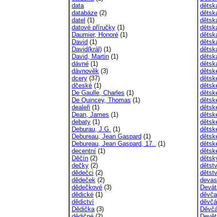
data
dětsk
databáze
(2)
dětská
datel
(1)
dětská
datové příručky
(1)
dětská
Daumier, Honoré
(1)
dětsk
David
(1)
dětsk
David(král)
(1)
dětsk
David, Martin
(1)
dětsk
dávné
(1)
dětsk
dávnověk
(3)
dětsk
dcery
(37)
dětsk
dčeské
(1)
dětsk
De Gaulle, Charles
(1)
dětsk
De Quincey, Thomas
(1)
dětsk
dealeři
(1)
dětsk
Dean, James
(1)
dětsk
debaty
(1)
dětsk
Deburau, J.G.
(1)
dětsk
Debureau, Jean Gaspard
(1)
dětsk
Debureau, Jean Gaspard, 17..
(1)
dětsk
decentní
(1)
dětsk
Děčín
(2)
dětsk
dečky
(2)
dětstv
dědečci
(2)
dětstv
dědeček
(2)
devas
dědečkové
(3)
Devát
dědické
(1)
děvča
dědictví
děvčá
Dědička
(3)
Děvčá
dědičné
(2)
Devět