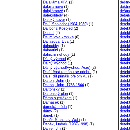
Dalajláma XIV.
(1)
deštn
dalajlamové
(1)
deštn
dalajlámové
(1)
deštn
dalekohledy
(4)
detail
Daleký sever
(1)
detec
Dalí, Salvador (1904-1989)
(1)
detek
Dalibor z Kozojed
(2)
detek
Dalimil
(2)
detek
Dalimilova kronika
(6)
detek
Dallasová, Eva
(1)
detek
dalmatiky
(1)
detekt
dalmatini
(1)
detek
dálniční nehody
(1)
detek
Dálný východ
(9)
detek
Dálný Východ
(1)
detek
Dálný východ(východ. Asie)
(2)
detek
Další část románu se odehr..
(1)
detek
Další díl přináší přelom v..
(1)
detek
Dalton, John
(1)
detek
Dalton, John, 1766-1844
(1)
detek
Daltonský
(1)
detek
Daltonský plán
(1)
detek
Dáma s psíčkem
(1)
detek
Damašek
(1)
detek
dámská móda
(1)
detek
dámy
(2)
detek
daněk
(1)
detekt
Daněk Stanislav Wabi
(1)
detek
Daněk, Ludvík (1937-1998)
(1)
detekt
Daniel, Jiří
(1)
detekt