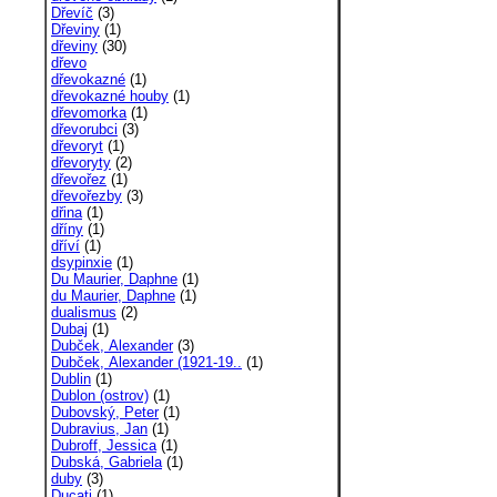
Dřevíč
(3)
Dřeviny
(1)
dřeviny
(30)
dřevo
dřevokazné
(1)
dřevokazné houby
(1)
dřevomorka
(1)
dřevorubci
(3)
dřevoryt
(1)
dřevoryty
(2)
dřevořez
(1)
dřevořezby
(3)
dřina
(1)
dříny
(1)
dříví
(1)
dsypinxie
(1)
Du Maurier, Daphne
(1)
du Maurier, Daphne
(1)
dualismus
(2)
Dubaj
(1)
Dubček, Alexander
(3)
Dubček, Alexander (1921-19..
(1)
Dublin
(1)
Dublon (ostrov)
(1)
Dubovský, Peter
(1)
Dubravius, Jan
(1)
Dubroff, Jessica
(1)
Dubská, Gabriela
(1)
duby
(3)
Ducati
(1)