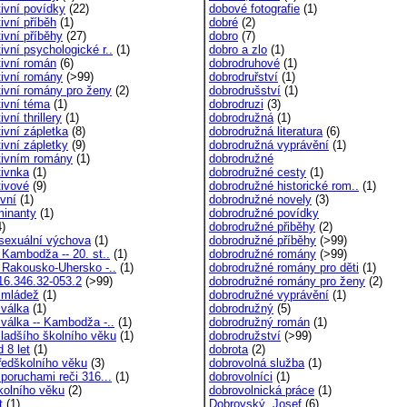
tivní povídky
(22)
dobové fotografie
(1)
ivní příběh
(1)
dobré
(2)
ivní příběhy
(27)
dobro
(7)
ivní psychologické r..
(1)
dobro a zlo
(1)
tivní román
(6)
dobrodruhové
(1)
tivní romány
(>99)
dobrodruřství
(1)
tivní romány pro ženy
(2)
dobrodrušství
(1)
tivní téma
(1)
dobrodruzi
(3)
ivní thrillery
(1)
dobrodružná
(1)
ivní zápletka
(8)
dobrodružná literatura
(6)
ivní zápletky
(9)
dobrodružná vyprávění
(1)
tivním romány
(1)
dobrodružné
tivnka
(1)
dobrodružné cesty
(1)
tivové
(9)
dobrodružné historické rom..
(1)
ivní
(1)
dobrodružné novely
(3)
minanty
(1)
dobrodružné povídky
)
dobrodružné přiběhy
(2)
- sexuální výchova
(1)
dobrodružné příběhy
(>99)
- Kambodža -- 20. st..
(1)
dobrodružné romány
(>99)
- Rakousko-Uhersko -..
(1)
dobrodružné romány pro děti
(1)
316.346.32-053.2
(>99)
dobrodružné romány pro ženy
(2)
a mládež
(1)
dobrodružné vyprávění
(1)
 válka
(1)
dobrodružný
(5)
 válka -- Kambodža -..
(1)
dobrodružný román
(1)
mladšího školního věku
(1)
dobrodružství
(>99)
d 8 let
(1)
dobrota
(2)
předškolního věku
(3)
dobrovolná služba
(1)
 poruchami reči 316...
(1)
dobrovolníci
(1)
školního věku
(2)
dobrovolnická práce
(1)
t
(1)
Dobrovský, Josef
(6)