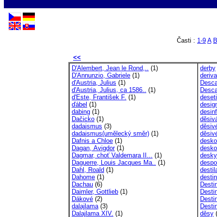
Časti :
1-9
A
<<
D'Alembert, Jean le Rond,..
(1)
derby
D'Annunzio, Gabriele
(1)
deriv
d'Austria, Julius
(1)
Desca
d'Austria, Julius, ca 1586..
(1)
Desca
d'Este, František F.
(1)
deset
ďábel
(1)
desig
dabing
(1)
desin
Dačicko
(1)
děsiv
dadaismus
(3)
děsiv
dadaismus(umělecký směr)
(1)
děsiv
Dafnis a Chloe
(1)
desko
Dagan, Avigdor
(1)
desko
Dagmar, choť Valdemara II...
(1)
desky
Daguerre, Louis Jacques Ma..
(1)
despo
Dahl, Roald
(1)
destil
Dahome
(1)
desti
Dachau
(6)
Desti
Daimler, Gottlieb
(1)
Desti
Dákové
(2)
Desti
dalajlama
(3)
Desti
Dalajlama XIV.
(1)
děsy
(