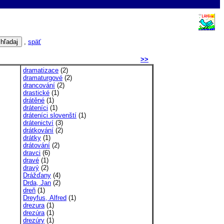
,
späť
>>
dramatizace
(2)
dramaturgové
(2)
drancování
(2)
drastické
(1)
drátěné
(1)
dráteníci
(1)
dráteníci slovenští
(1)
drátenictví
(3)
drátkování
(2)
drátky
(1)
drátování
(2)
dravci
(6)
dravé
(1)
dravý
(2)
Drážďany
(4)
Drda, Jan
(2)
dreň
(1)
Dreyfus, Alfred
(1)
drezura
(1)
drezúra
(1)
drezúry
(1)