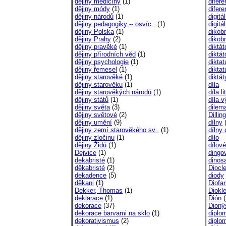
dějiny medicíny
(1)
difere
dějiny módy
(1)
difere
dějiny národů
(1)
digitál
dějiny pedagogiky -- osvíc..
(1)
digitá
dějiny Polska
(1)
dikob
dějiny Prahy
(2)
dikobr
dějiny pravěké
(1)
diktát
dějiny přírodních věd
(1)
diktát
dějiny psychologie
(1)
diktat
dějiny řemesel
(1)
diktat
dějiny starověké
(1)
diktát
dějiny starověku
(1)
díla
dějiny starověkých národů
(1)
díla li
dějiny států
(1)
díla v
dějiny světa
(3)
dilem
dějiny světové
(2)
Dillin
dějiny umění
(9)
dílny
(
dějiny zemí starověkého sv..
(1)
dílny
dějiny zločinu
(1)
dílo
dějiny Židů
(1)
dílové
Dejvice
(1)
dingo
dekabristé
(1)
dinosa
děkabristé
(2)
Diocl
dekadence
(5)
diody
děkani
(1)
Diofa
Dekker, Thomas
(1)
Diokl
deklarace
(1)
Dión
(
dekorace
(37)
Dioný
dekorace barvami na sklo
(1)
diplo
dekorativismus
(2)
diplo