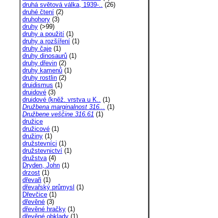
druhá světová válka, 1939-..
(26)
druhé čtení
(2)
druhohory
(3)
druhy
(>99)
druhy a použití
(1)
druhy a rozšíření
(1)
druhy čaje
(1)
druhy dinosaurů
(1)
druhy dřevin
(2)
druhy kamenů
(1)
druhy rostlin
(2)
druidismus
(1)
druidové
(3)
druidové (kněž. vrstva u K..
(1)
Družbena marginalnost 316...
(1)
Družbene veščine 316.61
(1)
družice
družicové
(1)
družiny
(1)
družstevníci
(1)
družstevnictví
(1)
družstva
(4)
Dryden, John
(1)
drzost
(1)
dřevaři
(1)
dřevařský průmysl
(1)
Dřevčice
(1)
dřevěné
(3)
dřevěné hračky
(1)
dřevěné obklady
(1)