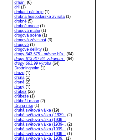
drhání
(6)
dril
(1)
drnkací nástroje
(1)
drobná hospodářská zvířata
(1)
drobné
(5)
drobné ovoce
(1)
drogová mafie
(1)
drogová scéna
(1)
drogová závislost
(3)
drogové
(1)
drogové delikty
(1)
drogy 343.575 - právne hľa..
(64)
drogy 613.81/.84 -zdravotn..
(64)
drogy 663.99 výroba
(64)
Drottningholm
(1)
drozd
(1)
drsná
(1)
drsné
(2)
drsný
(1)
drůbež
(22)
drůbeže
(1)
drůbeží maso
(2)
Druhá říše
(1)
druhá světová válka
(19)
druhá světová válka ( 1939..
(2)
druhá světová válka (1939-..
druhá světová válka (1939-..
(2)
druhá světová válka (1939-..
(1)
druhá světová válka (1939-..
(1)
druhá světová válka, 1939..
(1)