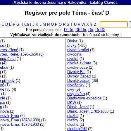
Městská knihovna Jesenice u Rakovníka
-
katalóg
Clavius
Register pre pole Téma - časť D
B
C
D
E
F
G
H
Ch
I
J
K
L
M
N
O
P
Q
R
S
T
U
V
W
X
Y
Z
,
Pre pomalé spojenie :
D'-De
,
Dh-Dn
,
Do
,
Dr-Dž
Vyhľadávať vo všetkých dokumentoch
-
tu sú použité termíny :
(1)
Dívka
(1)
ace
(1)
dívky
(>99)
rtes, René
(1)
divocí králíci
(1)
rtes, René, 1596-1650
(3)
divočina
inná čísla
(1)
divoká
(1)
n
(4)
divoká zvířata
(3)
fekce
(1)
divoké ovce
(1)
á
(1)
Divoký Bill
(1)
é
(1)
Divoký Západ
(1)
é příhody
(1)
Divoký západ
(36)
vé
(1)
divoženky
(1)
vé hry
(4)
divy
(6)
(1)
divy světa
(4)
cie
(1)
Djatlovova expedice
(1)
ace
(1)
DKW
(1)
nn
(1)
Dlask, Josef
(1)
nnová
(1)
Dlask, Josef, 1782-1853
(1)
nnová, Ema
(2)
dlažba
(1)
nnová, Ema (1878-1930)
(1)
dlažby
(2)
nnová, Ema, 1878-1930
(3)
dlouhé
(1)
1)
dlouhokřídlí
(2)