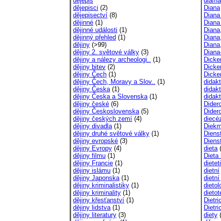
dějepis
diama
dějepisci
(2)
Diana
dějepisectví
(8)
Diana
dějinné
(1)
Diana
dějinné události
(1)
Diana
dějinný přehled
(1)
Diana
dějiny
(>99)
Diana
dějiny 2. světové války
(3)
Diana
dějiny a nálezy archeologi..
(1)
Dicke
dějiny bitev
(2)
Dicke
dějiny Čech
(1)
Dicke
dějiny Čech, Moravy a Slov..
(1)
didak
dějiny Česka
(1)
didak
dějiny Česka a Slovenska
(1)
didakt
dějiny české
(6)
Dider
dějiny Československa
(5)
Dider
dějiny českých zemí
(4)
diecé
dějiny divadla
(1)
Diekm
dějiny druhé světové války
(1)
Dienst
dějiny evropské
(3)
Dienst
dějiny Evropy
(4)
dieta
(
dějiny filmu
(1)
Dieta
dějiny Francie
(1)
dietet
dějiny islámu
(1)
dietní
dějiny Japonska
(1)
dietní 
dějiny kriminalistiky
(1)
dietol
dějiny kriminality
(1)
dietot
dějiny křesťanství
(1)
Dietri
dějiny lidstva
(1)
Dietri
dějiny literatury
(3)
diety
(