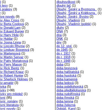
é
(1)
dlouhověkost
(4)
é lesy
(1)
dlouhý bič
(1)
é pralesy
(3)
Dlouhý, Široký a Bystrozra..
(1)
y
(1)
Dlouhý, Široký a Krátkozra..
(1)
tive novels
(9)
Dlouhý, Široký, Bystro
(2)
tiv Alex Cross
(1)
Dlouhý, Vladimír
(1)
tiv Berta Coolová
(2)
Dlouhý, Vladimír (politik)
(1)
tiv Donald Lam
(2)
dluhy
(2)
tiv Eduard Burger
(1)
DNA
(7)
tiv Harry Hole
(1)
dna
(3)
iv Huldar
(1)
DNK
(1)
tiv Joona Linna
(1)
dny
(3)
tiv Lincoln Rhyme
(2)
do 12. stol.
(1)
tiv Lindsay Boxerová
(3)
do 1945
(1)
tiv Martensová
(1)
do r. 1917
(1)
tiv Martin Servaz
(1)
do r. 1918
(1)
tiv Patty Moriatyová
(1)
do r. 1948
(1)
tiv Perry Mason
(1)
doba
(21)
tiv Rick Bentz
(1)
doba bronzová
tiv Richard Krauz
(1)
doba halštatská
(1)
tiv Robert Hunter
(2)
doba husitská
(1)
tiv Sherlock Holmes
(2)
doba kamenná
tiv-amatér
(3)
doba ledová
(3)
tivka
(5)
doba pobělohorská
(2)
tivky
(>99)
doba předbělohorská
(1)
tivky pro mlédež
(1)
doba rudolfínská
(1)
ivní
(95)
doba římská
(1)
tivní romány
(1)
doba temna
(1)
ivní literatura
(1)
doba železná
ivní novely
(1)
Dobiáš, Karol
(1)