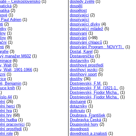
maté -- Československo
(1)
dosledy zvěře
(1)
matická
(2)
dospělí
matika
(2)
dospělost
mové
(1)
dospívajíci
(2)
 Paul Adrien
(1)
dospívající
ti
(2)
dospívající dívky
(4)
ntky
(1)
dospívající mládež
(5)
liny
(1)
dospívaní
(1)
líny
(8)
dospívání
(>99)
ační
(1)
dospívání chlapců
(1)
nti
(9)
dospívání Program : NOVYTI..
(1)
rafie
(3)
Dostal, Karel
(1)
vý manažer M602
(1)
Dostaveníčko
(1)
iminace
(6)
dostavníky
(1)
y, Walt
(1)
dostihové prostředí
y, Walt, 1901-1966
(1)
dostihoví jezdci
(1)
rzní
(1)
dostihový sport
(5)
zice
(1)
dostihy
(36)
li, Benjamin
(1)
Dostojevskij, F.M.
(1)
buce knih
(1)
Dostojevskij, F.M. (1821-1..
(1)
)
Dostojevskij, Fjodor Micha..
(1)
íslo 44
(1)
Dostojevskij, Fjodor Micha..
(1)
lní
(26)
dostupné
(1)
lní herci
(3)
dotazníky
(1)
lní hra
(1)
dotknuto
(1)
lní hry
(68)
Doubrava, František
(1)
elní hudba
(1)
Doubravka Česká
(1)
lní pracovníci
(1)
Doupovské hory
(2)
lní prostředí
(1)
dovednosti
lní role
(3)
dovednosti a znalosti
(1)