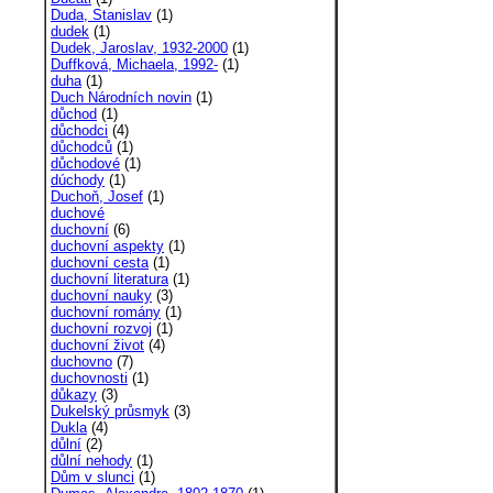
Duda, Stanislav
(1)
dudek
(1)
Dudek, Jaroslav, 1932-2000
(1)
Duffková, Michaela, 1992-
(1)
duha
(1)
Duch Národních novin
(1)
důchod
(1)
důchodci
(4)
důchodců
(1)
důchodové
(1)
dúchody
(1)
Duchoň, Josef
(1)
duchové
duchovní
(6)
duchovní aspekty
(1)
duchovní cesta
(1)
duchovní literatura
(1)
duchovní nauky
(3)
duchovní romány
(1)
duchovní rozvoj
(1)
duchovní život
(4)
duchovno
(7)
duchovnosti
(1)
důkazy
(3)
Dukelský průsmyk
(3)
Dukla
(4)
důlní
(2)
důlní nehody
(1)
Dům v slunci
(1)