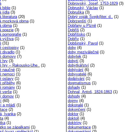
á
Dobrovský, Josef, 1753-1829
(3)
 bible
(1)
Dobruský, Václav
(1)
 jídla
(3)
Dobruška
(3)
 literatura
(20)
Dobrý voják Švejk(liter. d..
(1)
á mozková obrna
(1)
Dobrzenští
(1)
á obrna
(1)
Dobřany u Plzně
(1)
á poezie
(3)
Dobříš
(2)
á pornografie
(1)
Dobříšsko
(1)
á výživa
(1)
Dobřív
(1)
é
(31)
Dobšinský, Pavol
(1)
é cestopisy
(1)
doby
(4)
é divadlo
(1)
doby meziválečné
(1)
é domovy
(7)
dobytek
(1)
é hry
(3)
dobytí
(3)
é hry -- Rakousko-Uhe..
(1)
dobytkářství
(2)
é naučné
(1)
dobývání
(6)
é nemoci
(1)
dobyvatelé
(6)
é oslavy
(1)
dodpívání
(1)
é příběhy
(6)
dogmatismus
(1)
é romány
(1)
dohady
(1)
é verše
(1)
Dohnal, Antoš, 1824-1863
(1)
ý domov
(1)
dohody
(4)
í
(60)
dojmy
(4)
í a mládí
(1)
dokonalé
(1)
tace
(2)
dokončení
(1)
á, Ivanka
(2)
doktor
(1)
ta
(4)
doktoři
(4)
tka
(1)
doktríny
(1)
tko se zápalkami
(1)
dokumentace
(3)
sil (svaz umělecký)
(1)
dokumentární
(3)