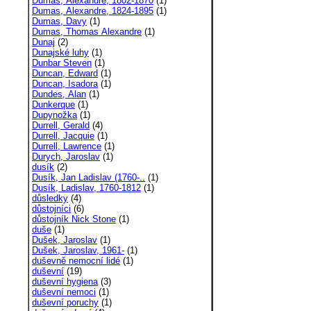
Dumas, Alexandre, 1802-1870
(1)
Dumas, Alexandre, 1824-1895
(1)
Dumas, Davy
(1)
Dumas, Thomas Alexandre
(1)
Dunaj
(2)
Dunajské luhy
(1)
Dunbar Steven
(1)
Duncan, Edward
(1)
Duncan, Isadora
(1)
Dundes, Alan
(1)
Dunkerque
(1)
Dupynožka
(1)
Durrell, Gerald
(4)
Durrell, Jacquie
(1)
Durrell, Lawrence
(1)
Durych, Jaroslav
(1)
dusík
(2)
Dusík, Jan Ladislav (1760-..
(1)
Dusík, Ladislav, 1760-1812
(1)
důsledky
(4)
důstojníci
(6)
důstojník Nick Stone
(1)
duše
(1)
Dušek, Jaroslav
(1)
Dušek, Jaroslav, 1961-
(1)
duševně nemocní lidé
(1)
duševní
(19)
duševní hygiena
(3)
duševní nemoci
(1)
duševní poruchy
(1)