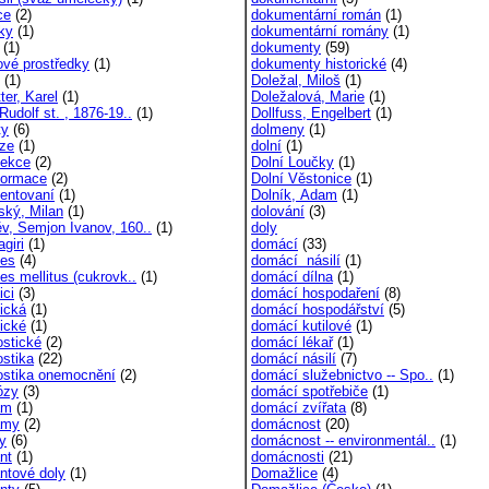
ce
(2)
dokumentární román
(1)
ky
(1)
dokumentární romány
(1)
(1)
dokumenty
(59)
ové prostředky
(1)
dokumenty historické
(4)
(1)
Doležal, Miloš
(1)
ter, Karel
(1)
Doležalová, Marie
(1)
Rudolf st. , 1876-19..
(1)
Dollfuss, Engelbert
(1)
ty
(6)
dolmeny
(1)
uze
(1)
dolní
(1)
fekce
(2)
Dolní Loučky
(1)
formace
(2)
Dolní Věstonice
(1)
ientovaní
(1)
Dolník, Adam
(1)
ský, Milan
(1)
dolování
(3)
v, Semjon Ivanov, 160..
(1)
doly
giri
(1)
domácí
(33)
tes
(4)
domácí násilí
(1)
es mellitus (cukrovk..
(1)
domácí dílna
(1)
ici
(3)
domácí hospodaření
(8)
tická
(1)
domácí hospodářství
(5)
tické
(1)
domácí kutilové
(1)
ostické
(2)
domácí lékař
(1)
ostika
(22)
domácí násilí
(7)
ostika onemocnění
(2)
domácí služebnictvo -- Spo..
(1)
ózy
(3)
domácí spotřebiče
(1)
am
(1)
domácí zvířata
(8)
amy
(2)
domácnost
(20)
gy
(6)
domácnost -- environmentál..
(1)
nt
(1)
domácnosti
(21)
ntové doly
(1)
Domažlice
(4)