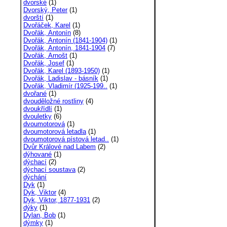
dvorské
(1)
Dvorský, Peter
(1)
dvorští
(1)
Dvořáček, Karel
(1)
Dvořák, Antonín
(8)
Dvořák, Antonín (1841-1904)
(1)
Dvořák, Antonín, 1841-1904
(7)
Dvořák, Arnošt
(1)
Dvořák, Josef
(1)
Dvořák, Karel (1893-1950)
(1)
Dvořák, Ladislav - básník
(1)
Dvořák, Vladimír (1925-199..
(1)
dvořané
(1)
dvouděložné rostliny
(4)
dvoukřídlí
(1)
dvouletky
(6)
dvoumotorová
(1)
dvoumotorová letadla
(1)
dvoumotorová pístová letad..
(1)
Dvůr Králové nad Labem
(2)
dýhované
(1)
dýchací
(2)
dýchací soustava
(2)
dýchání
Dyk
(1)
Dyk, Viktor
(4)
Dyk, Viktor, 1877-1931
(2)
dýky
(1)
Dylan, Bob
(1)
dýmky
(1)