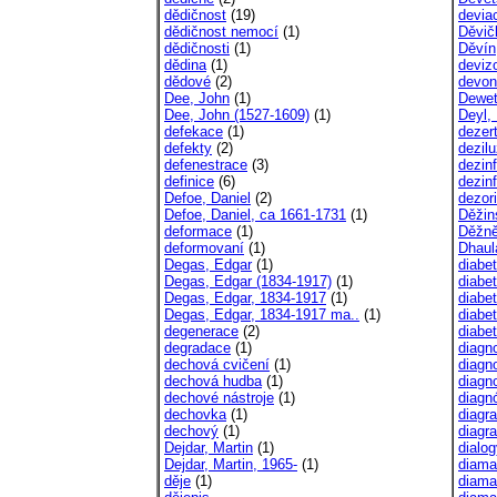
dědičnost
(19)
devia
dědičnost nemocí
(1)
Děvič
dědičnosti
(1)
Děvín
dědina
(1)
deviz
dědové
(2)
devon
Dee, John
(1)
Dewet
Dee, John (1527-1609)
(1)
Deyl, 
defekace
(1)
dezer
defekty
(2)
dezil
defenestrace
(3)
dezin
definice
(6)
dezin
Defoe, Daniel
(2)
dezor
Defoe, Daniel, ca 1661-1731
(1)
Děžin
deformace
(1)
Děžně
deformovaní
(1)
Dhaula
Degas, Edgar
(1)
diabe
Degas, Edgar (1834-1917)
(1)
diabet
Degas, Edgar, 1834-1917
(1)
diabet
Degas, Edgar, 1834-1917 ma..
(1)
diabe
degenerace
(2)
diabe
degradace
(1)
diagn
dechová cvičení
(1)
diagn
dechová hudba
(1)
diagn
dechové nástroje
(1)
diagn
dechovka
(1)
diagr
dechový
(1)
diagr
Dejdar, Martin
(1)
dialo
Dejdar, Martin, 1965-
(1)
diama
děje
(1)
diama