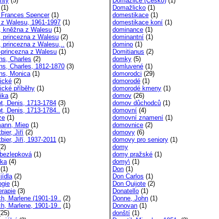
nty
(5)
Domažlice (Česko)
(1)
(1)
Domažlicko
(1)
 Frances Spencer
(1)
domestikace
(1)
 z Walesu, 1961-1997
(1)
domestikace koní
(1)
, kněžna z Walesu
(1)
dominance
(1)
, princezna z Walesu
(2)
dominantní
(1)
, princezna z Walesu,..
(1)
domino
(1)
-princezna z Walesu
(1)
Domitianus
(2)
ns, Charles
(2)
domky
(5)
ns, Charles, 1812-1870
(3)
domluvené
(1)
ns, Monica
(1)
domorodci
(29)
tické
(2)
domorodé
(1)
tické příběhy
(1)
domorodé kmeny
(1)
ika
(2)
domov
(26)
ot, Denis, 1713-1784
(3)
domov důchodců
(1)
ot, Denis, 1713-1784..
(1)
domovní
(4)
ze
(1)
domovní znamení
(1)
ann, Miep
(1)
domovnice
(2)
bier, Jiří
(2)
domovy
(6)
bier, Jiří, 1937-2011
(1)
domovy pro seniory
(1)
2)
domy
 bezlepková
(1)
domy pražské
(1)
ika
(4)
domy\
(1)
(1)
Don
(1)
jídla
(2)
Don Carlos
(1)
ogie
(1)
Don Quijote
(2)
erapie
(3)
Donatello
(1)
ch, Marlene (1901-19..
(2)
Donne, John
(1)
ch, Marlene, 1901-19..
(1)
Donovan
(1)
25)
donští
(1)