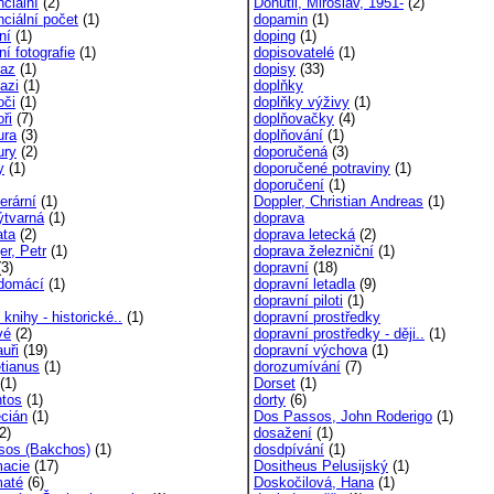
nciální
(2)
Donutil, Miroslav, 1951-
(2)
nciální počet
(1)
dopamin
(1)
ní
(1)
doping
(1)
lní fotografie
(1)
dopisovatelé
(1)
raz
(1)
dopisy
(33)
azi
(1)
doplňky
oči
(1)
doplňky výživy
(1)
oři
(7)
doplňovačky
(4)
ura
(3)
doplňování
(1)
ury
(2)
doporučená
(3)
y
(1)
doporučené potraviny
(1)
doporučení
(1)
terární
(1)
Doppler, Christian Andreas
(1)
ýtvarná
(1)
doprava
ata
(2)
doprava letecká
(2)
ger, Petr
(1)
doprava železniční
(1)
3)
dopravní
(18)
 domácí
(1)
dopravní letadla
(9)
dopravní piloti
(1)
 knihy - historické..
(1)
dopravní prostředky
vé
(2)
dopravní prostředky - ději..
(1)
uři
(19)
dopravní výchova
(1)
etianus
(1)
dorozumívání
(7)
(1)
Dorset
(1)
ntos
(1)
dorty
(6)
ecián
(1)
Dos Passos, John Roderigo
(1)
2)
dosažení
(1)
sos (Bakchos)
(1)
dosdpívání
(1)
macie
(17)
Dositheus Pelusijský
(1)
maté
(6)
Doskočilová, Hana
(1)