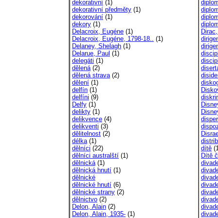
dekorativní
(1)
diplo
dekorativní předměty
(1)
diplo
dekorování
(1)
diplo
dekory
(1)
diplo
Delacroix, Eugéne
(1)
Dirac,
Delacroix, Eugéne, 1798-18..
(1)
dirigen
Delaney, Shelagh
(1)
dirige
Delarue, Paul
(1)
discip
delegáti
(1)
discip
dělená
(2)
disert
dělená strava
(2)
diside
dělení
(1)
diskog
delfín
(1)
Disko
delfíni
(9)
diskr
Delfy
(1)
Disne
delikty
(1)
Disne
delikvence
(4)
dispe
delikventi
(3)
dispo
dělitelnost
(2)
Disrae
délka
(1)
distri
dělníci
(22)
dítě
(1
dělníci australští
(1)
Dítě č
dělnická
(1)
divade
dělnická hnutí
(1)
divade
dělnické
divade
dělnické hnutí
(6)
divade
dělnické strany
(2)
divad
dělnictvo
(2)
divade
Delon, Alain
(2)
divade
Delon, Alain, 1935-
(1)
divade