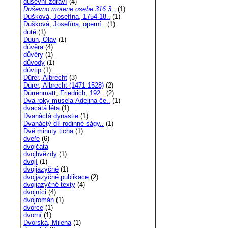
duševní zdraví
(4)
Duševno motene osebe 316.3..
(1)
Dušková, Josefína, 1754-18..
(1)
Dušková, Josefína, operní..
(1)
duté
(1)
Duun, Olav
(1)
důvěra
(4)
důvěry
(1)
důvody
(1)
důvtip
(1)
Dürer, Albrecht
(3)
Dürer, Albrecht (1471-1528)
(2)
Dürrenmatt, Friedrich, 192..
(2)
Dva roky musela Adelina če..
(1)
dvacátá léta
(1)
Dvanáctá dynastie
(1)
Dvanáctý díl rodinné ságy..
(1)
Dvě minuty ticha
(1)
dveře
(6)
dvojčata
dvojhvězdy
(1)
dvojí
(1)
dvojjazyčné
(1)
dvojjazyčné publikace
(2)
dvojjazyčné texty
(4)
dvojníci
(4)
dvojromán
(1)
dvorce
(1)
dvorní
(1)
Dvorská, Milena
(1)