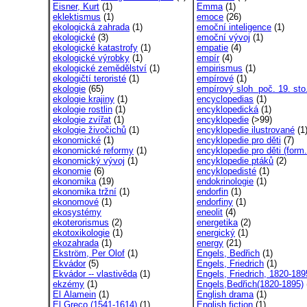
Eisner, Kurt
(1)
Emma
(1)
eklektismus
(1)
emoce
(26)
ekologická zahrada
(1)
emoční inteligence
(1)
ekologické
(3)
emoční vývoj
(1)
ekologické katastrofy
(1)
empatie
(4)
ekologické výrobky
(1)
empír
(4)
ekologické zemědělství
(1)
empirismus
(1)
ekologičtí teroristé
(1)
empírové
(1)
ekologie
(65)
empírový sloh poč. 19. sto
ekologie krajiny
(1)
encyclopedias
(1)
ekologie rostlin
(1)
encyklopedická
(1)
ekologie zvířat
(1)
encyklopedie
(>99)
ekologie živočichů
(1)
encyklopedie ilustrované
(1
ekonomické
(1)
encyklopedie pro děti
(7)
ekonomické reformy
(1)
encyklopedie pro děti (form.
ekonomický vývoj
(1)
encyklopedie ptáků
(2)
ekonomie
(6)
encyklopedisté
(1)
ekonomika
(19)
endokrinologie
(1)
ekonomika tržní
(1)
endorfin
(1)
ekonomové
(1)
endorfiny
(1)
ekosystémy
eneolit
(4)
ekoterorismus
(2)
energetika
(2)
ekotoxikologie
(1)
energický
(1)
ekozahrada
(1)
energy
(21)
Ekström, Per Olof
(1)
Engels, Bedřich
(1)
Ekvádor
(5)
Engels, Friedrich
(1)
Ekvádor -- vlastivěda
(1)
Engels, Friedrich, 1820-189
ekzémy
(1)
Engels,Bedřich(1820-1895)
El Alamein
(1)
English drama
(1)
El Greco (1541-1614)
(1)
English fiction
(1)