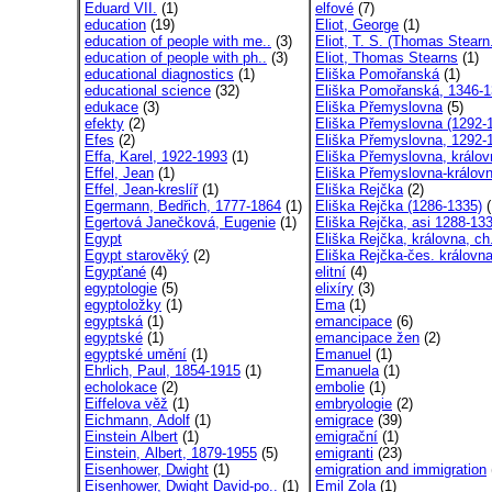
Eduard VII.
(1)
elfové
(7)
education
(19)
Eliot, George
(1)
education of people with me..
(3)
Eliot, T. S. (Thomas Stearn
education of people with ph..
(3)
Eliot, Thomas Stearns
(1)
educational diagnostics
(1)
Eliška Pomořanská
(1)
educational science
(32)
Eliška Pomořanská, 1346-
edukace
(3)
Eliška Přemyslovna
(5)
efekty
(2)
Eliška Přemyslovna (1292-1
Efes
(2)
Eliška Přemyslovna, 1292-1
Effa, Karel, 1922-1993
(1)
Eliška Přemyslovna, králov
Effel, Jean
(1)
Eliška Přemyslovna-králov
Effel, Jean-kreslíř
(1)
Eliška Rejčka
(2)
Egermann, Bedřich, 1777-1864
(1)
Eliška Rejčka (1286-1335)
(
Egertová Janečková, Eugenie
(1)
Eliška Rejčka, asi 1288-13
Egypt
Eliška Rejčka, královna, ch
Egypt starověký
(2)
Eliška Rejčka-čes. královn
Egypťané
(4)
elitní
(4)
egyptologie
(5)
elixíry
(3)
egyptoložky
(1)
Ema
(1)
egyptská
(1)
emancipace
(6)
egyptské
(1)
emancipace žen
(2)
egyptské umění
(1)
Emanuel
(1)
Ehrlich, Paul, 1854-1915
(1)
Emanuela
(1)
echolokace
(2)
embolie
(1)
Eiffelova věž
(1)
embryologie
(2)
Eichmann, Adolf
(1)
emigrace
(39)
Einstein Albert
(1)
emigrační
(1)
Einstein, Albert, 1879-1955
(5)
emigranti
(23)
Eisenhower, Dwight
(1)
emigration and immigration
Eisenhower, Dwight David-po..
(1)
Emil Zola
(1)