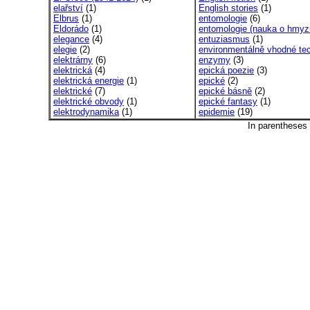
elařství
(1)
English stories
(1)
Elbrus
(1)
entomologie
(6)
Eldorádo
(1)
entomologie (nauka o hmyz
elegance
(4)
entuziasmus
(1)
elegie
(2)
environmentálně vhodné tec
elektrárny
(6)
enzymy
(3)
elektrická
(4)
epická poezie
(3)
elektrická energie
(1)
epické
(2)
elektrické
(7)
epické básně
(2)
elektrické obvody
(1)
epické fantasy
(1)
elektrodynamika
(1)
epidemie
(19)
In parentheses