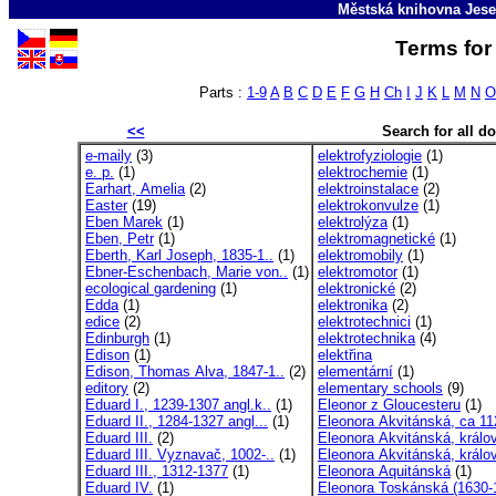
Městská knihovna Jese
Terms for 
Parts :
1-9
A
B
C
D
E
F
G
H
Ch
I
J
K
L
M
N
O
<<
Search for all 
e-maily
(3)
elektrofyziologie
(1)
e. p.
(1)
elektrochemie
(1)
Earhart, Amelia
(2)
elektroinstalace
(2)
Easter
(19)
elektrokonvulze
(1)
Eben Marek
(1)
elektrolýza
(1)
Eben, Petr
(1)
elektromagnetické
(1)
Eberth, Karl Joseph, 1835-1..
(1)
elektromobily
(1)
Ebner-Eschenbach, Marie von..
(1)
elektromotor
(1)
ecological gardening
(1)
elektronické
(2)
Edda
(1)
elektronika
(2)
edice
(2)
elektrotechnici
(1)
Edinburgh
(1)
elektrotechnika
(4)
Edison
(1)
elektřina
Edison, Thomas Alva, 1847-1..
(2)
elementární
(1)
editory
(2)
elementary schools
(9)
Eduard I., 1239-1307 angl.k..
(1)
Eleonor z Gloucesteru
(1)
Eduard II., 1284-1327 angl...
(1)
Eleonora Akvitánská, ca 11
Eduard III.
(2)
Eleonora Akvitánská, králov
Eduard III. Vyznavač, 1002-..
(1)
Eleonora Akvitánská, králov
Eduard III., 1312-1377
(1)
Eleonora Aquitánská
(1)
Eduard IV.
(1)
Eleonora Toskánská (1630-