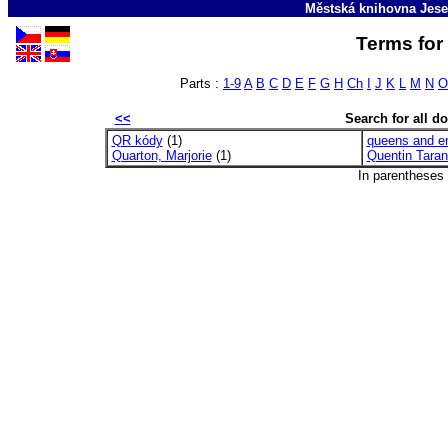
Městská knihovna Jese
Terms for 
Parts :
1-9
A
B
C
D
E
F
G
H
Ch
I
J
K
L
M
N
O
<<
Search for all 
QR kódy
(1)
queens and e
Quarton, Marjorie
(1)
Quentin Taran
In parentheses