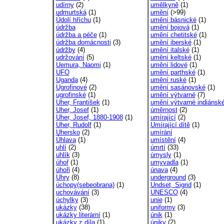
udírny
(2)
umělkyně
(1)
udmurtská
(1)
umění
(>99)
Údolí hříchu
(1)
umění básnické
(1)
údržba
umění bojová
(1)
údržba a péče
(1)
umění chetitské
(1)
údržba domácnosti
(3)
umění iberské
(1)
údržby
(4)
umění italské
(1)
udržování
(5)
umění keltské
(1)
Uemura, Naomi
(1)
umění lidové
(1)
UFO
umění parthské
(1)
Uganda
(4)
umění ruské
(1)
Ugrofinové
(2)
umění sasánovské
(1)
ugrofinské
(1)
umění výtvarné
(7)
Uher, František
(1)
umění výtvarné indiánsk
Uher, Josef
(1)
úměrnost
(2)
Uher, Josef, 1880-1908
(1)
umírající
(2)
Uher, Rudolf
(1)
Umírající dítě
(1)
Uhersko
(2)
umírání
Úhlava
(1)
umístění
(4)
uhlí
(2)
úmrtí
(33)
uhlík
(3)
úmysly
(1)
úhoř
(1)
umyvadla
(1)
úhoři
(4)
únava
(4)
Uhry
(8)
underground
(3)
úchopy(sebeobrana)
(1)
Undset, Sigrid
(1)
uchovávání
(3)
UNESCO
(4)
úchylky
(3)
unie
(1)
ukázky
(38)
uniformy
(3)
ukázky literární
(1)
únik
(1)
ukázky z díla
(1)
úniky
(2)