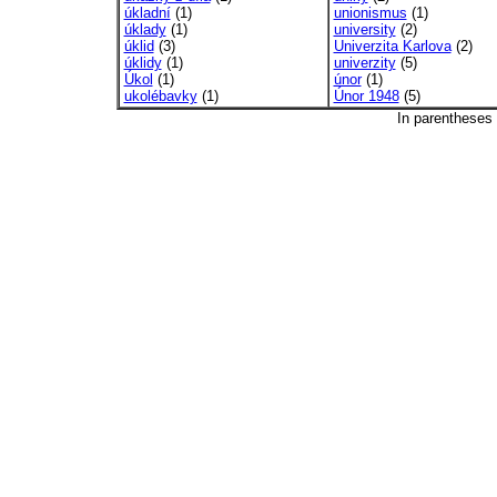
úkladní
(1)
unionismus
(1)
úklady
(1)
university
(2)
úklid
(3)
Univerzita Karlova
(2)
úklidy
(1)
univerzity
(5)
Úkol
(1)
únor
(1)
ukolébavky
(1)
Únor 1948
(5)
In parentheses