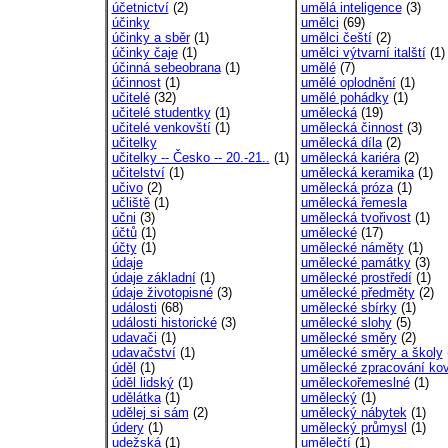
účetnictví
(2)
umělá inteligence
(3)
účinky
umělci
(69)
účinky a sběr
(1)
umělci čeští
(2)
účinky čaje
(1)
umělci výtvarní italští
(1)
účinná sebeobrana
(1)
umělé
(7)
účinnost
(1)
umělé oplodnění
(1)
učitelé
(32)
umělé pohádky
(1)
učitelé studentky
(1)
umělecká
(19)
učitelé venkovští
(1)
umělecká činnost
(3)
učitelky
umělecká díla
(2)
učitelky -- Česko -- 20.-21..
(1)
umělecká kariéra
(2)
učitelství
(1)
umělecká keramika
(1)
učivo
(2)
umělecká próza
(1)
učliště
(1)
umělecká řemesla
učni
(3)
umělecká tvořivost
(1)
účtů
(1)
umělecké
(17)
účty
(1)
umělecké náměty
(1)
údaje
umělecké památky
(3)
údaje základní
(1)
umělecké prostředí
(1)
údaje životopisné
(3)
umělecké předměty
(2)
události
(68)
umělecké sbírky
(1)
události historické
(3)
umělecké slohy
(5)
udavači
(1)
umělecké směry
(2)
udavačství
(1)
umělecké směry a školy
úděl
(1)
umělecké zpracování ko
úděl lidský
(1)
uměleckořemeslné
(1)
udělátka
(1)
umělecký
(1)
udělej si sám
(2)
umělecký nábytek
(1)
údery
(1)
umělecký průmysl
(1)
udežská
(1)
umělečtí
(1)