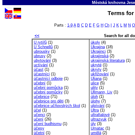
Městská knihovna Jese
Terms for 
Parts :
1-9
A
B
C
D
E
F
G
H
Ch
I
J
K
L
M
N
O
<<
Search for all 
U rytířů
(1)
úkoly
(4)
U Schnellů
(1)
Ukrajina
(18)
ubrousky
(1)
Ukrajinci
(3)
ubrusy
(2)
ukrajinská
(2)
ubytování
(3)
ukrajinská literatura
(1)
uctívání
(1)
ukryté
(1)
účast
(1)
úkryty
(2)
účastníci
(1)
ukřižování
(1)
účastnící odboje
(1)
Uliana
(1)
učební
(1)
ulice
(5)
učební pomůcka
(1)
ulity
(1)
učební pomůcky
(1)
Ullmann, Liv
(1)
učebnice
(71)
úloh
(1)
učebnice pro děti
(3)
úlohy
(7)
učebnice učňovských škol
(1)
ulpívání
(1)
účel
(1)
Ultra
(1)
učenci
(2)
ultrafialové
(1)
učení
(26)
ultrazvuk
(1)
učení budhismu
(1)
úly
(3)
účesy
Umatac
(1)
účetní
(1)
umělá
(2)