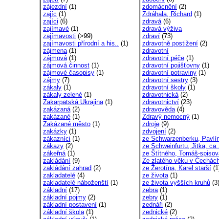
zájezdní
(1)
zdomácnění
(2)
zajíc
(1)
Zdráhala, Richard
(1)
zajíci
(6)
zdravá
(6)
zajímavé
(1)
zdravá výživa
zajímavosti
(>99)
zdraví
(73)
zajímavosti přírodní a his..
(1)
zdravotně postižení
(2)
zájmena
(1)
zdravotní
zájmová
(1)
zdravotní péče
(1)
zájmová činnost
(1)
zdravotní pojišťovny
(1)
zájmové časopisy
(1)
zdravotní potraviny
(1)
zájmy
(7)
zdravotní sestry
(3)
zákaly
(1)
zdravotní školy
(1)
zákaly zelené
(1)
zdravotnická
(2)
Zakarpatská Ukrajina
(1)
zdravotnictví
(23)
zakázaná
(2)
zdravověda
(4)
zakázané
(1)
Zdravý nemocný
(1)
Zakázané město
(1)
zdroje
(9)
zakázky
(1)
zdvojení
(2)
zákazníci
(1)
ze Schwarzenberku, Pavlí
zákazy
(2)
ze Schweinfurtu, Jitka, ca.
zákeřná
(1)
ze Štítného, Tomáš-spisov
zakládání
(9)
Ze zlatého věku v Čechác
zakládání zahrad
(2)
ze Žerotína, Karel starší
(1
zakladatelé
(4)
ze života
(1)
zakladatelé náboženští
(1)
ze života vyšších kruhů
(3
základní
(17)
zebra
(1)
základní pojmy
(2)
zebry
(1)
základní postavení
(1)
zednáři
(2)
základní škola
(1)
zednické
(2)