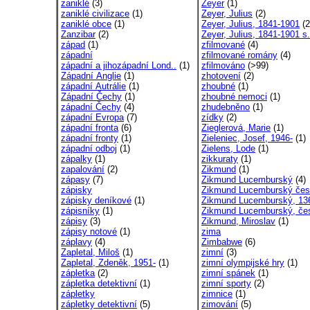
zaniklé
(3)
Zeyer
(1)
zaniklé civilizace
(1)
Zeyer, Julius
(2)
zaniklé obce
(1)
Zeyer, Julius, 1841-1901
(2
Zanzibar
(2)
Zeyer, Julius, 1841-1901 s.
západ
(1)
zfilmované
(4)
západní
zfilmované romány
(4)
západní a jihozápadní Lond..
(1)
zfilmováno
(>99)
Západní Anglie
(1)
zhotovení
(2)
západní Autrálie
(1)
zhoubné
(1)
Západní Čechy
(1)
zhoubné nemoci
(1)
západní Čechy
(4)
zhudebněno
(1)
západní Evropa
(7)
zídky
(2)
západní fronta
(6)
Zieglerová, Marie
(1)
západní fronty
(1)
Zieleniec, Josef, 1946-
(1)
západní odboj
(1)
Zielens, Lode
(1)
zápalky
(1)
zikkuraty
(1)
zapalování
(2)
Zikmund
(1)
zápasy
(7)
Zikmund Lucemburský
(4)
zápisky
Zikmund Lucemburský čes
zápisky deníkové
(1)
Zikmund Lucemburský, 136
zápisníky
(1)
Zikmund Lucemburský, čes
zápisy
(3)
Zikmund, Miroslav
(1)
zápisy notové
(1)
zima
záplavy
(4)
Zimbabwe
(6)
Zapletal, Miloš
(1)
zimní
(3)
Zapletal, Zdeněk, 1951-
(1)
zimní olympijské hry
(1)
zápletka
(2)
zimní spánek
(1)
zápletka detektivní
(1)
zimní sporty
(2)
zápletky
zimnice
(1)
zápletky detektivní
(5)
zimování
(5)