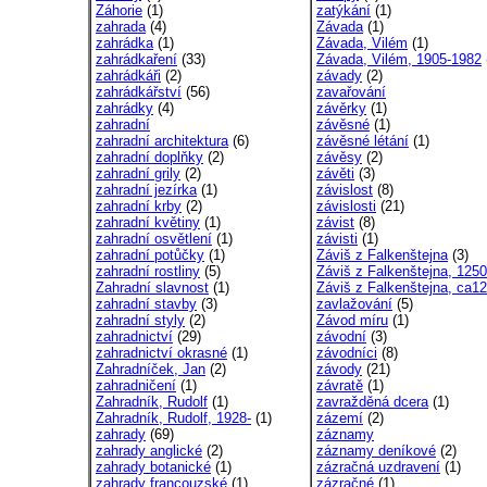
Záhorie
(1)
zatýkání
(1)
zahrada
(4)
Závada
(1)
zahrádka
(1)
Závada, Vilém
(1)
zahrádkaření
(33)
Závada, Vilém, 1905-1982
zahrádkáři
(2)
závady
(2)
zahrádkářství
(56)
zavařování
zahrádky
(4)
závěrky
(1)
zahradní
závěsné
(1)
zahradní architektura
(6)
závěsné létání
(1)
zahradní doplňky
(2)
závěsy
(2)
zahradní grily
(2)
závěti
(3)
zahradní jezírka
(1)
závislost
(8)
zahradní krby
(2)
závislosti
(21)
zahradní květiny
(1)
závist
(8)
zahradní osvětlení
(1)
závisti
(1)
zahradní potůčky
(1)
Záviš z Falkenštejna
(3)
zahradní rostliny
(5)
Záviš z Falkenštejna, 1250
Zahradní slavnost
(1)
Záviš z Falkenštejna, ca12
zahradní stavby
(3)
zavlažování
(5)
zahradní styly
(2)
Závod míru
(1)
zahradnictví
(29)
závodní
(3)
zahradnictví okrasné
(1)
závodníci
(8)
Zahradníček, Jan
(2)
závody
(21)
zahradničení
(1)
závratě
(1)
Zahradník, Rudolf
(1)
zavražděná dcera
(1)
Zahradník, Rudolf, 1928-
(1)
zázemí
(2)
zahrady
(69)
záznamy
zahrady anglické
(2)
záznamy deníkové
(2)
zahrady botanické
(1)
zázračná uzdravení
(1)
zahrady francouzské
(1)
zázračné
(1)