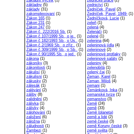
základní výcvik
(1)
zednické práce
(2)
základny
(5)
zednictví
(1)
základy
(31)
Zedníček, Pavel
(2)
zakomplexovaní
(1)
Zedníček, Pavel, 1949-
(1)
Zákon 165
(1)
Zedníčková, Lucie
(1)
Zákon 231
(1)
zeleň
(1)
Zákon 247
(1)
zelená
(4)
Zákon č. 222/2016 Sb.
(1)
Zelenáči
(1)
Zákon č.107/1999 Sb., o je..
(1)
zelené
(1)
Zákon č.182/1993 Sb., o Ús..
(1)
zelenina
(64)
Zákon č.2/1969 Sb., o zříz..
(1)
zeleninová jídla
(4)
Zákon č.309/1999 Sb., o Sb..
(1)
zeleninové
(2)
Zákon č.90/1995 Sb., o jed..
(1)
zeleninové protlaky
(1)
zákona
(1)
zeleninové saláty
(2)
zákoníky
(3)
zeleniny
(4)
zákonitosti
(1)
zelenobílá
(1)
zákulisí
(1)
zelený čaj
(1)
zákulisní
(1)
Zeman, Karel
(1)
zákusky
(2)
Zeman, Miloš
(4)
zálesák
(1)
zemani
(1)
zalévání
(2)
Zemánková, Inka
(1)
záliby
(8)
zemanské tvrze
(1)
zalidnění
(2)
zemanstvo
(3)
zálivka
(1)
Země
(24)
zálivky
(4)
země
(33)
zálohování
(1)
Země (planeta)
založení
(6)
země a lidé
(2)
záložna
(1)
země české
(3)
záludnosti
(1)
země Koruny české
(3)
Zambezi
(1)
země světa
(1)