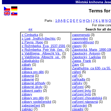
Městská knihovna Jese
Terms for 
Parts :
1-9
A
B
C
D
E
F
G
H
Ch
I
J
K
L
M
N
O
For slow con
<<
Search for all 
z Cimburka
(1)
zapomenutá
(3)
z Lipé, Jindřich-šlechtic
(1)
zapomnění
(1)
z Payns, Hugo
(1)
zapomnětlivost
(1)
z Rožmberka, Eva, 1537-1591
(1)
zápory
(1)
z Rožmberka, Petr Vok, čes..
(1)
Zápotocká, Marie, 1890-19
z Valdštejna, Albrecht Vá..
(1)
Zápotocký, Antonín
(2)
z Valdštejna, Albrecht, vé..
(3)
Zápotocký, Ladislav
(1)
Zabajkalsko
(1)
Zappa, Frank
(1)
zábaly
(1)
Zápy
(1)
zábava
Zarathuštra, ca 630- ca 55.
zábava pro děti
(1)
záření
(5)
zábavná
(1)
září
(1)
zábavné
(1)
zaříkadla
(1)
zábavné příhody
(1)
zářivky
(1)
zábavné úkoly
(1)
zařízení
(26)
zábavní parky
(2)
zařízení bytu
(1)
zábavy
zařízení bytů
(3)
zábavy pro děti
(1)
zařízení chovatelská
(1)
zábavy společenské
(1)
zařízení nápravná
(1)
zabezpečení
(2)
zařizování
(3)
zabijáci
(7)
zásadní
(1)