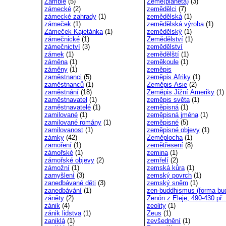
Zambie
(5)
Země(planeta)
(3)
zámecké
(2)
zemědělci
(7)
zámecké zahrady
(1)
zemědělská
(1)
zámeček
(1)
zemědělská výroba
(1)
Zámeček Kajetánka
(1)
zemědělský
(1)
zámečnické
(1)
Zemědělství
(1)
zámečnictví
(3)
zemědělství
zámek
(1)
zemědělští
(1)
záměna
(1)
zeměkoule
(1)
záměny
(1)
zeměpis
zaměstnanci
(5)
zeměpis Afriky
(1)
zaměstnanců
(1)
Zeměpis Asie
(2)
zaměstnání
(18)
Zeměpis Jižní Ameriky
(1)
zaměstnavatel
(1)
zeměpis světa
(1)
zaměstnavatelé
(1)
zeměpisná
(1)
zamilované
(1)
zeměpisná jména
(1)
zamilované romány
(1)
zeměpisné
(5)
zamilovanost
(1)
zeměpisné objevy
(1)
zámky
(42)
Zeměplocha
(1)
zamoření
(1)
zemětřesení
(8)
zámořské
(1)
zemina
(1)
zámořské objevy
(2)
zemřelí
(2)
zámožní
(1)
zemská kůra
(1)
zamyšlení
(3)
zemský povrch
(1)
zanedbávané děti
(3)
zemský sněm
(1)
zanedbávání
(1)
zen-buddhismus (forma bu
záněty
(2)
Zenón z Eleje, 490-430 př..
zánik
(4)
zeolity
(1)
zánik lidstva
(1)
Zeus
(1)
zaniklá
(1)
zevšednění
(1)