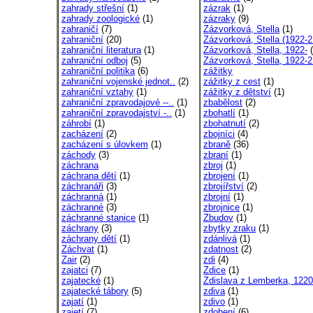
zahrady střešní
(1)
zázrak
(1)
zahrady zoologické
(1)
zázraky
(9)
zahraničí
(7)
Zázvorková, Stella
(1)
zahraniční
(20)
Zázvorková, Stella (1922-2
zahraniční literatura
(1)
Zázvorková, Stella, 1922-
(
zahraniční odboj
(5)
Zázvorková, Stella, 1922-2
zahraniční politika
(6)
zážitky
zahraniční vojenské jednot..
(2)
zážitky z cest
(1)
zahraniční vztahy
(1)
zážitky z dětství
(1)
zahraniční zpravodajové --..
(1)
zbabělost
(2)
zahraniční zpravodajství -..
(1)
zbohatlí
(1)
záhrobí
(1)
zbohatnutí
(2)
zacházení
(2)
zbojníci
(4)
zacházení s úlovkem
(1)
zbraně
(36)
záchody
(3)
zbraní
(1)
záchrana
zbroj
(1)
záchrana dětí
(1)
zbrojení
(1)
záchranáři
(3)
zbrojířství
(2)
záchranná
(1)
zbrojní
(1)
záchranné
(3)
zbrojnice
(1)
záchranné stanice
(1)
Zbudov
(1)
záchrany
(3)
zbytky zraku
(1)
záchrany dětí
(1)
zdánlivá
(1)
Záchvat
(1)
zdatnost
(2)
Zair
(2)
zdi
(4)
zajatci
(7)
Zdice
(1)
zajatecké
(1)
Zdislava z Lemberka, 1220-
zajatecké tábory
(5)
zdiva
(1)
zajatí
(1)
zdivo
(1)
zajetí
(7)
zdobení
(6)