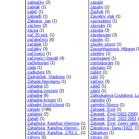
zabijačky
(2)
zásady
zabiják
(1)
zásahy
(1)
zabití
(1)
Záskok
(1)
zábradlí
(1)
Zasněný vlak
(1)
Zábrana, Jan
(1)
zasnoubení
(1)
záclony
(2)
zásnuby
(1)
zácpa
(1)
zásoba
(3)
zač.20.stol.
(1)
zásobování
(3)
začátečníci
(4)
zásoby
(1)
začátek
(1)
zásoby slovní
(1)
začátky
(3)
Zassenhausová, Hiltgunt
(1
začínající
(1)
zástěny
(1)
začínající čtenáři
(4)
zastoupení
(1)
začleňování
(1)
zastrašování
(1)
záda
(1)
zástupci
(2)
zadlužení
(2)
záškrt
(1)
Zadrobílek, Vladislav
(1)
zášť
(1)
Záhada hlavolamu
(1)
zatčení
(3)
záhadná
(2)
zátěž
(1)
záhadná zmizení
(2)
zátiší
(1)
záhadné
(6)
Zatloukalová Coufalová, Lu
záhadné bytosti
(1)
zatmění
(2)
záhadní živočichové
(1)
zatmění Slunce
(1)
záhady
(>99)
Zátopek, Emil
(1)
zahájení
(2)
Zátopek, Emil (1922-2000)
Zaháň
(1)
Zátopek, Emil, 1922-2001
(
Zaháňská, Kateřina Vilemína
(1)
Zátopek, Emil, český atlet.
Zaháňská, Kateřina Vilemín..
(2)
Zátopková, Dana (1922-
(1
Zaháňská, Kateřina, 1781-1..
(1)
Zátopkovi
(1)
záhony
(5)
zátopy
(1)