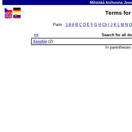
Městská knihovna Jese
Terms for 
Parts :
1-9
A
B
C
D
E
F
G
H
Ch
I
J
K
L
M
N
O
<<
Search for all 
Xenofón
(2)
In parentheses