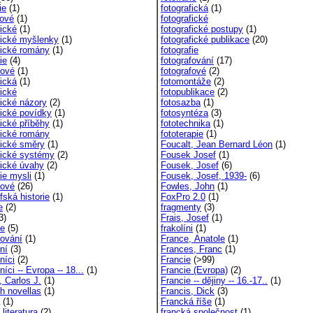
ie
(1)
fotografická
(1)
gové
(1)
fotografické
fické
(1)
fotografické postupy
(1)
ofické myšlenky
(1)
fotografické publikace
(20)
ofické romány
(1)
fotografie
ie
(4)
fotografování
(17)
fové
(1)
fotografové
(2)
fická
(1)
fotomontáže
(2)
fické
fotopublikace
(2)
fické názory
(2)
fotosazba
(1)
fické povídky
(1)
fotosyntéza
(3)
fické příběhy
(1)
fototechnika
(1)
ofické romány
fototerapie
(1)
fické směry
(1)
Foucalt, Jean Bernard Léon
(1)
ofické systémy
(2)
Fousek Josef
(1)
fické úvahy
(2)
Fousek, Josef
(6)
fie mysli
(1)
Fousek, Josef, 1939-
(6)
fové
(26)
Fowles, John
(1)
fská historie
(1)
FoxPro 2.0
(1)
e
(2)
fragmenty
(3)
3)
Frais, Josef
(1)
ce
(5)
frakolíni
(1)
cování
(1)
France, Anatole
(1)
ní
(3)
Frances, Franc
(1)
níci
(2)
Francie
(>99)
níci -- Evropa -- 18...
(1)
Francie (Evropa)
(2)
, Carlos J.
(1)
Francie -- dějiny -- 16.-17..
(1)
sh novellas
(1)
Francis, Dick
(3)
(1)
Francká říše
(1)
 literatura
(2)
francká společnost
(1)