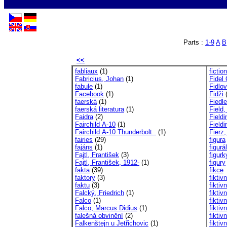
Parts :
1-9
A
B
<<
fabliaux
(1)
fictio
Fabricius, Johan
(1)
Fidel 
fabule
(1)
Fidlo
Facebook
(1)
Fidži
(
faerská
(1)
Fiedl
faerská literatura
(1)
Field
Faidra
(2)
Fieldi
Fairchild A-10
(1)
Field
Fairchild A-10 Thunderbolt..
(1)
Fierz,
fairies
(29)
figura
fajáns
(1)
figurá
Fajtl, František
(3)
figurk
Fajtl, František, 1912-
(1)
figury
fakta
(39)
fikce
faktory
(3)
fiktivn
faktu
(3)
fiktiv
Falcký, Friedrich
(1)
fiktiv
Falco
(1)
fikti
Falco, Marcus Didius
(1)
fiktiv
falešná obvinění
(2)
fiktiv
Falkenštejn u Jetřichovic
(1)
fiktiv