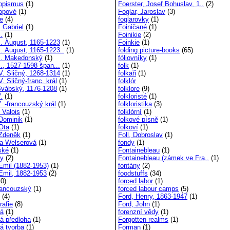
ropismus
(1)
Foerster, Josef Bohuslav, 1..
(2)
ropové
(1)
Foglar, Jaroslav
(3)
ie
(4)
foglarovky
(1)
, Gabriel
(1)
Foiničané
(1)
I.
(1)
Foinikie
(2)
II. August, 1165-1223
(1)
Foinkie
(1)
II. August, 1165-1223..
(1)
folding picture-books
(65)
 II. Makedonský
(1)
fóliovníky
(1)
II., 1527-1598 špan...
(1)
folk
(1)
IV. Sličný, 1268-1314
(1)
folkaři
(1)
IV. Sličný-franc. král
(1)
folklór
 Švábský, 1176-1208
(1)
folklore
(9)
.
(1)
folkloristé
(1)
V. -francouzský král
(1)
folkloristika
(3)
z Valois
(1)
folklórní
(1)
 Dominik
(1)
folkové písně
(1)
 Ota
(1)
folkoví
(1)
 Zdeněk
(1)
Foll, Dobroslav
(1)
ina Welserová
(1)
fondy
(1)
nské
(1)
Fontainebleau
(1)
ny
(2)
Fontainebleau (zámek ve Fra..
(1)
 Emil (1882-1953)
(1)
fontány
(2)
 Emil, 1882-1953
(2)
foodstuffs
(34)
0)
forced labor
(1)
francouzský
(1)
forced labour camps
(5)
(4)
Ford, Henry, 1863-1947
(1)
rafie
(8)
Ford, John
(1)
vá
(1)
forenzní vědy
(1)
vá předloha
(1)
Forgotten realms
(1)
vá tvorba
(1)
Forman
(1)