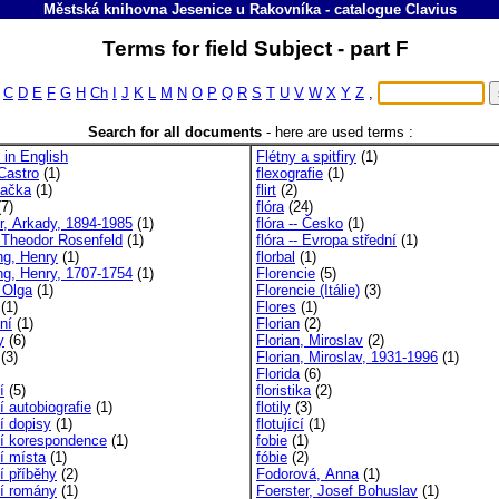
Městská knihovna Jesenice u Rakovníka
-
catalogue
Clavius
Terms for field Subject - part F
C
D
E
F
G
H
Ch
I
J
K
L
M
N
O
P
Q
R
S
T
U
V
W
X
Y
Z
,
Search for all documents
-
here are used terms :
n in English
Flétny a spitfiry
(1)
Castro
(1)
flexografie
(1)
vačka
(1)
flirt
(2)
7)
flóra
(24)
er, Arkady, 1894-1985
(1)
flóra -- Česko
(1)
, Theodor Rosenfeld
(1)
flóra -- Evropa střední
(1)
ng, Henry
(1)
florbal
(1)
ing, Henry, 1707-1754
(1)
Florencie
(5)
 Olga
(1)
Florencie (Itálie)
(3)
(1)
Flores
(1)
lní
(1)
Florian
(2)
y
(6)
Florian, Miroslav
(2)
(3)
Florian, Miroslav, 1931-1996
(1)
Florida
(6)
í
(5)
floristika
(2)
ní autobiografie
(1)
flotily
(3)
ní dopisy
(1)
flotující
(1)
vní korespondence
(1)
fobie
(1)
ní místa
(1)
fóbie
(2)
ní příběhy
(2)
Fodorová, Anna
(1)
ní romány
(1)
Foerster, Josef Bohuslav
(1)