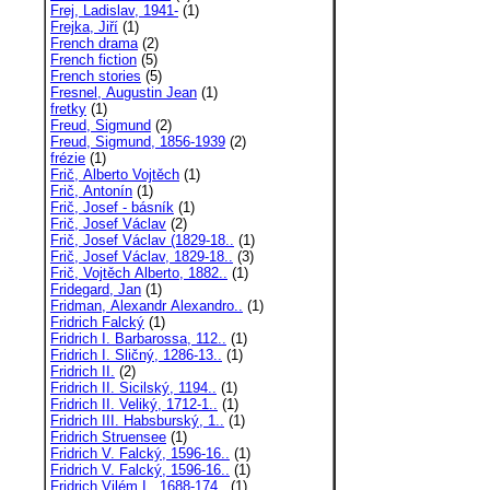
Frej, Ladislav, 1941-
(1)
Frejka, Jiří
(1)
French drama
(2)
French fiction
(5)
French stories
(5)
Fresnel, Augustin Jean
(1)
fretky
(1)
Freud, Sigmund
(2)
Freud, Sigmund, 1856-1939
(2)
frézie
(1)
Frič, Alberto Vojtěch
(1)
Frič, Antonín
(1)
Frič, Josef - básník
(1)
Frič, Josef Václav
(2)
Frič, Josef Václav (1829-18..
(1)
Frič, Josef Václav, 1829-18..
(3)
Frič, Vojtěch Alberto, 1882..
(1)
Fridegard, Jan
(1)
Fridman, Alexandr Alexandro..
(1)
Fridrich Falcký
(1)
Fridrich I. Barbarossa, 112..
(1)
Fridrich I. Sličný, 1286-13..
(1)
Fridrich II.
(2)
Fridrich II. Sicilský, 1194..
(1)
Fridrich II. Veliký, 1712-1..
(1)
Fridrich III. Habsburský, 1..
(1)
Fridrich Struensee
(1)
Fridrich V. Falcký, 1596-16..
(1)
Fridrich V. Falcký, 1596-16..
(1)
Fridrich Vilém I., 1688-174..
(1)