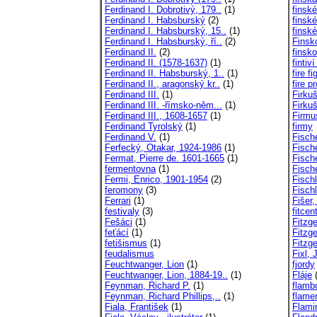
Ferdinand I. Dobrotivý, 179..
(1)
finské
Ferdinand I. Habsburský
(2)
finsk
Ferdinand I. Habsburský, 15..
(1)
finsk
Ferdinand I. Habsburský, ří..
(2)
Finsk
Ferdinand II.
(2)
finsk
Ferdinand II. (1578-1637)
(1)
fintiví
Ferdinand II. Habsburský, 1..
(1)
fire fi
Ferdinand II., aragonský kr..
(1)
fire p
Ferdinand III.
(1)
Firku
Ferdinand III. -římsko-něm...
(1)
Firku
Ferdinand III., 1608-1657
(1)
Firmu
Ferdinand Tyrolský
(1)
firmy
Ferdinand V.
(1)
Fisch
Ferfecký, Otakar, 1924-1986
(1)
Fisch
Fermat, Pierre de. 1601-1665
(1)
Fisch
fermentovna
(1)
Fische
Fermi, Enrico, 1901-1954
(2)
Fischl
feromony
(3)
Fischl
Ferrari
(1)
Fišer, 
festivaly
(3)
fitcen
Fešáci
(1)
Fitzge
feťácí
(1)
Fitzge
fetišismus
(1)
Fitzge
feudalismus
Fixl, J
Feuchtwanger, Lion
(1)
fjordy
Feuchtwanger, Lion, 1884-19..
(1)
Fláje
(
Feynman, Richard P.
(1)
flamb
Feynman, Richard Phillips,..
(1)
flame
Fiala, František
(1)
Flami