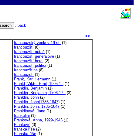
,
back
>>
francouzský venkov 19.st.
(1)
francouzští
(8)
francouzští autoři
(1)
francouzští generálové
(1)
francouzští herci
(2)
francouzští politici
(1)
francouzština
(8)
francoužští
(1)
Frank, Karl Hermann
(1)
Frankl, Viktor Emil, 1905-1..
(1)
Franklin, Benjamin
(1)
Franklin, Benjamin, 1706-17..
(3)
Franklin, John
(2)
Franklin, John(1786-1847)
(1)
Franklin, John, 1786-1847
(1)
Franklinová, Jane
(1)
frankolini
(1)
Franková, Anna, 1929-1945
(1)
Frankové
(3)
franská říše
(2)
Franská říše
(1)