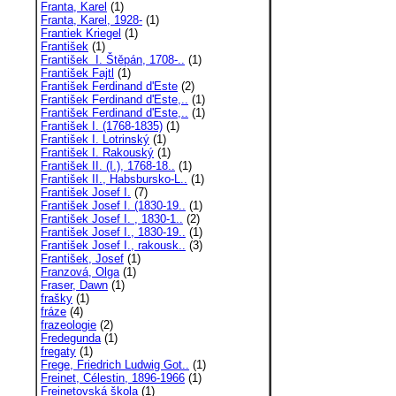
Franta, Karel
(1)
Franta, Karel, 1928-
(1)
Frantiek Kriegel
(1)
František
(1)
František I. Štěpán, 1708-..
(1)
František Fajtl
(1)
František Ferdinand d'Este
(2)
František Ferdinand d'Este,..
(1)
František Ferdinand d'Este,..
(1)
František I. (1768-1835)
(1)
František I. Lotrinský
(1)
František I. Rakouský
(1)
František II. (I.), 1768-18..
(1)
František II., Habsbursko-L..
(1)
František Josef I.
(7)
František Josef I. (1830-19..
(1)
František Josef I. , 1830-1..
(2)
František Josef I., 1830-19..
(1)
František Josef I., rakousk..
(3)
František, Josef
(1)
Franzová, Olga
(1)
Fraser, Dawn
(1)
frašky
(1)
fráze
(4)
frazeologie
(2)
Fredegunda
(1)
fregaty
(1)
Frege, Friedrich Ludwig Got..
(1)
Freinet, Célestin, 1896-1966
(1)
Freinetovská škola
(1)