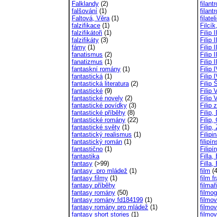
Falklandy
(2)
filant
falšování
(1)
filant
Faltová, Věra
(1)
filatel
falzifikace
(1)
Filcík
falzifikátoři
(1)
Filip I
falzifikáty
(3)
Filip 
fámy
(1)
Filip 
fanatismus
(2)
Filip
fanatizmus
(1)
Filip 
fantaskní romány
(1)
Filip 
fantastická
(1)
Filip 
fantastická literatura
(2)
Filip
fantastické
(9)
Filip V
fantastické novely
(2)
Filip 
fantastické povídky
(3)
Filip 
fantastické příběhy
(8)
Filip,
fantastické romány
(22)
Filip,
fantastické světy
(1)
Filip,
fantastický realismus
(1)
Filip
fantastický román
(1)
filipí
fantastično
(1)
Filipí
fantastika
Filla,
fantasy
(>99)
Filla,
fantasy pro mládež
(1)
film
(4
fantasy filmy
(1)
film 
fantasy příběhy
filmaři
fantasy romány
(50)
filmog
fantasy romány fd184199
(1)
filmo
fantasy romány pro mládež
(1)
filmo
fantasy short stories
(1)
filmo