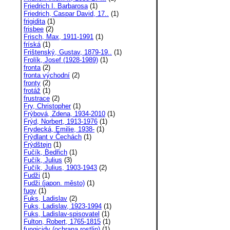
Friedrich I. Barbarosa
(1)
Friedrich, Caspar David, 17..
(1)
frigidita
(1)
frisbee
(2)
Frisch, Max, 1911-1991
(1)
fríská
(1)
Frištenský, Gustav, 1879-19..
(1)
Frolík, Josef (1928-1989)
(1)
fronta
(2)
fronta východní
(2)
fronty
(2)
frotáž
(1)
frustrace
(2)
Fry, Christopher
(1)
Frýbová, Zdena, 1934-2010
(1)
Frýd, Norbert, 1913-1976
(1)
Frydecká, Emilie, 1938-
(1)
Frýdlant v Čechách
(1)
Frýdštejn
(1)
Fučík, Bedřich
(1)
Fučík, Julius
(3)
Fučík, Julius, 1903-1943
(2)
Fudži
(1)
Fudži (japon. město)
(1)
fugy
(1)
Fuks, Ladislav
(2)
Fuks, Ladislav, 1923-1994
(1)
Fuks, Ladislav-spisovatel
(1)
Fulton, Robert, 1765-1815
(1)
fungicidy (ochrana rostlin)
(1)