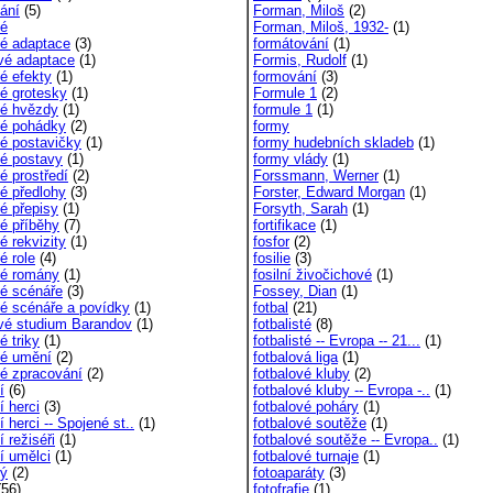
vání
(5)
Forman, Miloš
(2)
vé
Forman, Miloš, 1932-
(1)
vé adaptace
(3)
formátování
(1)
vé adaptace
(1)
Formis, Rudolf
(1)
vé efekty
(1)
formování
(3)
vé grotesky
(1)
Formule 1
(2)
vé hvězdy
(1)
formule 1
(1)
vé pohádky
(2)
formy
vé postavičky
(1)
formy hudebních skladeb
(1)
vé postavy
(1)
formy vlády
(1)
é prostředí
(2)
Forssmann, Werner
(1)
vé předlohy
(3)
Forster, Edward Morgan
(1)
vé přepisy
(1)
Forsyth, Sarah
(1)
vé příběhy
(7)
fortifikace
(1)
é rekvizity
(1)
fosfor
(2)
é role
(4)
fosilie
(3)
vé romány
(1)
fosilní živočichové
(1)
vé scénáře
(3)
Fossey, Dian
(1)
vé scénáře a povídky
(1)
fotbal
(21)
vé studium Barandov
(1)
fotbalisté
(8)
é triky
(1)
fotbalisté -- Evropa -- 21...
(1)
vé umění
(2)
fotbalová liga
(1)
vé zpracování
(2)
fotbalové kluby
(2)
í
(6)
fotbalové kluby -- Evropa -..
(1)
í herci
(3)
fotbalové poháry
(1)
í herci -- Spojené st..
(1)
fotbalové soutěže
(1)
í režiséři
(1)
fotbalové soutěže -- Evropa..
(1)
í umělci
(1)
fotbalové turnaje
(1)
vý
(2)
fotoaparáty
(3)
56)
fotofrafie
(1)