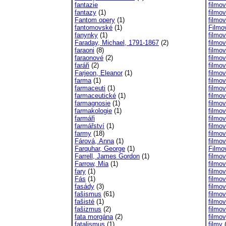
fantazie
filmo
fantazy
(1)
filmo
Fantom opery
(1)
filmo
fantomovské
(1)
Filmo
fanynky
(1)
filmo
Faraday, Michael, 1791-1867
(2)
filmo
faraoni
(8)
filmo
faraonové
(2)
filmo
faráři
(2)
filmo
Farjeon, Eleanor
(1)
filmo
farma
(1)
filmov
farmaceuti
(1)
filmo
farmaceutické
(1)
filmo
farmagnosie
(1)
filmo
farmakologie
(1)
filmov
farmáři
filmov
farmářství
(1)
filmo
farmy
(18)
filmo
Fárová, Anna
(1)
filmo
Farquhar, George
(1)
Filmo
Farrell, James Gordon
(1)
filmov
Farrow, Mia
(1)
filmo
fary
(1)
filmo
Fás
(1)
filmov
fasády
(3)
filmov
fašismus
(61)
filmov
fašisté
(1)
filmov
fašizmus
(2)
filmov
fata morgána
(2)
filmo
fatalismus
(1)
filmy
(