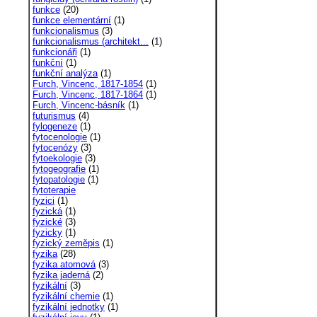
funkce
(20)
funkce elementární
(1)
funkcionalismus
(3)
funkcionalismus (architekt...
(1)
funkcionáři
(1)
funkční
(1)
funkční analýza
(1)
Furch, Vincenc, 1817-1854
(1)
Furch, Vincenc, 1817-1864
(1)
Furch, Vincenc-básník
(1)
futurismus
(4)
fylogeneze
(1)
fytocenologie
(1)
fytocenózy
(3)
fytoekologie
(3)
fytogeografie
(1)
fytopatologie
(1)
fytoterapie
fyzici
(1)
fyzická
(1)
fyzické
(3)
fyzicky
(1)
fyzický zeměpis
(1)
fyzika
(28)
fyzika atomová
(3)
fyzika jaderná
(2)
fyzikální
(3)
fyzikální chemie
(1)
fyzikální jednotky
(1)