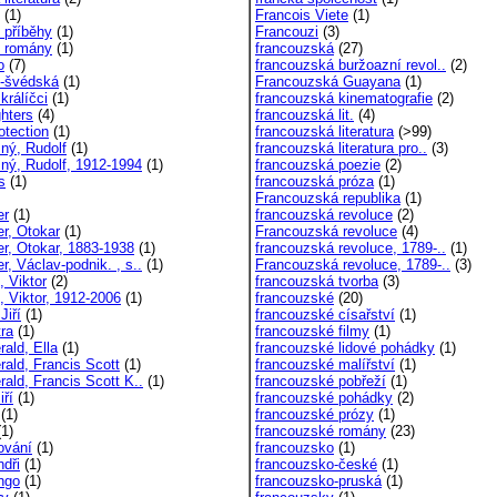
(1)
Francois Viete
(1)
é příběhy
(1)
Francouzi
(3)
é romány
(1)
francouzská
(27)
o
(7)
francouzská buržoazní revol..
(2)
o-švédská
(1)
Francouzská Guayana
(1)
 králíčci
(1)
francouzská kinematografie
(2)
ghters
(4)
francouzská lit.
(4)
rotection
(1)
francouzská literatura
(>99)
šný, Rudolf
(1)
francouzská literatura pro..
(3)
šný, Rudolf, 1912-1994
(1)
francouzská poezie
(2)
s
(1)
francouzská próza
(1)
Francouzská republika
(1)
er
(1)
francouzská revoluce
(2)
er, Otokar
(1)
Francouzská revoluce
(4)
er, Otokar, 1883-1938
(1)
francouzská revoluce, 1789-..
(1)
r, Václav-podnik. , s..
(1)
Francouzská revoluce, 1789-..
(3)
, Viktor
(2)
francouzská tvorba
(3)
, Viktor, 1912-2006
(1)
francouzské
(20)
Jiří
(1)
francouzské císařství
(1)
tra
(1)
francouzské filmy
(1)
rald, Ella
(1)
francouzské lidové pohádky
(1)
rald, Francis Scott
(1)
francouzské malířství
(1)
rald, Francis Scott K..
(1)
francouzské pobřeží
(1)
iří
(1)
francouzské pohádky
(2)
(1)
francouzské prózy
(1)
1)
francouzské romány
(23)
ování
(1)
francouzsko
(1)
ndři
(1)
francouzsko-české
(1)
ngo
(1)
francouzsko-pruská
(1)