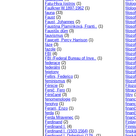
Fatu-Hiva (ostrov
(1)
filolog
Faulkner,W.1897-1962
(1)
filolo
fauna
(33)
filoso
Faust
(2)
filos
Faust, Johannes
(2)
filos
Faustina Plamínková, Franti..
(1)
filosof
Faustův dům
(3)
filoso
fauvismus
(3)
filozo
Fawcett, Percy Harrison
(1)
filozo
fáze
(3)
filozo
fazole
(1)
filozo
FBI
(4)
filozo
FBI (Federal Bureau of Inve..
(1)
filoz
federace
(2)
filozo
federální
(1)
filoz
fejetony
filozo
Fellini, Federico
(1)
filozo
feminismus
(6)
filozo
Fénicie
(1)
Filozo
Fenič, Fero
(1)
filtrac
Féničané
(3)
filtry
(
fenomenologie
(1)
finan
fenotyp
(1)
finan
Ferarri, Enzo
(1)
finanč
ferda
(1)
finanč
Ferda Mravenec
(1)
finanč
Ferdinand
(2)
Finlay
Ferdinand I.
(4)
Finni
Ferdinand I. (1503-1564)
(1)
finská
Ferdinand I. Dobrotivý (179..
(1)
finská