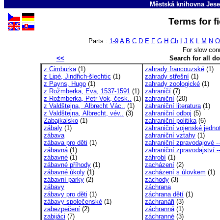
Městská knihovna Jese
Terms for f
Parts :
1-9
A
B
C
D
E
F
G
H
Ch
I
J
K
L
M
N
O
For slow con
<<
Search for all 
z Cimburka
(1)
zahrady francouzské
(1)
z Lipé, Jindřich-šlechtic
(1)
zahrady střešní
(1)
z Payns, Hugo
(1)
zahrady zoologické
(1)
z Rožmberka, Eva, 1537-1591
(1)
zahraničí
(7)
z Rožmberka, Petr Vok, česk..
(1)
zahraniční
(20)
z Valdštejna, Albrecht Vác..
(1)
zahraniční literatura
(1)
z Valdštejna, Albrecht, vév..
(3)
zahraniční odboj
(5)
Zabajkalsko
(1)
zahraniční politika
(6)
zábaly
(1)
zahraniční vojenské jednot
zábava
zahraniční vztahy
(1)
zábava pro děti
(1)
zahraniční zpravodajové --
zábavná
(1)
zahraniční zpravodajství --
zábavné
(1)
záhrobí
(1)
zábavné příhody
(1)
zacházení
(2)
zábavné úkoly
(1)
zacházení s úlovkem
(1)
zábavní parky
(2)
záchody
(3)
zábavy
záchrana
zábavy pro děti
(1)
záchrana dětí
(1)
zábavy společenské
(1)
záchranáři
(3)
zabezpečení
(2)
záchranná
(1)
zabijáci
(7)
záchranné
(3)