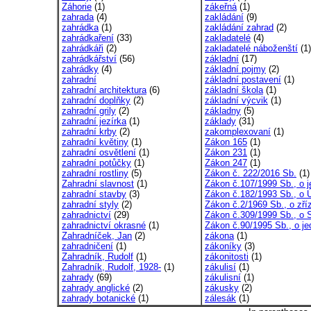
Záhorie
(1)
zákeřná
(1)
zahrada
(4)
zakládání
(9)
zahrádka
(1)
zakládání zahrad
(2)
zahrádkaření
(33)
zakladatelé
(4)
zahrádkáři
(2)
zakladatelé náboženští
(1)
zahrádkářství
(56)
základní
(17)
zahrádky
(4)
základní pojmy
(2)
zahradní
základní postavení
(1)
zahradní architektura
(6)
základní škola
(1)
zahradní doplňky
(2)
základní výcvik
(1)
zahradní grily
(2)
základny
(5)
zahradní jezírka
(1)
základy
(31)
zahradní krby
(2)
zakomplexovaní
(1)
zahradní květiny
(1)
Zákon 165
(1)
zahradní osvětlení
(1)
Zákon 231
(1)
zahradní potůčky
(1)
Zákon 247
(1)
zahradní rostliny
(5)
Zákon č. 222/2016 Sb.
(1)
Zahradní slavnost
(1)
Zákon č.107/1999 Sb., o j
zahradní stavby
(3)
Zákon č.182/1993 Sb., o Ú
zahradní styly
(2)
Zákon č.2/1969 Sb., o zříz
zahradnictví
(29)
Zákon č.309/1999 Sb., o S
zahradnictví okrasné
(1)
Zákon č.90/1995 Sb., o je
Zahradníček, Jan
(2)
zákona
(1)
zahradničení
(1)
zákoníky
(3)
Zahradník, Rudolf
(1)
zákonitosti
(1)
Zahradník, Rudolf, 1928-
(1)
zákulisí
(1)
zahrady
(69)
zákulisní
(1)
zahrady anglické
(2)
zákusky
(2)
zahrady botanické
(1)
zálesák
(1)