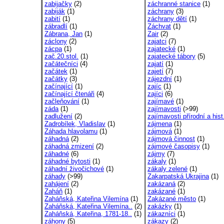
zabijačky
(2)
záchranné stanice
(1)
zabiják
(1)
záchrany
(3)
zabití
(1)
záchrany dětí
(1)
zábradlí
(1)
Záchvat
(1)
Zábrana, Jan
(1)
Zair
(2)
záclony
(2)
zajatci
(7)
zácpa
(1)
zajatecké
(1)
zač.20.stol.
(1)
zajatecké tábory
(5)
začátečníci
(4)
zajatí
(1)
začátek
(1)
zajetí
(7)
začátky
(3)
zájezdní
(1)
začínající
(1)
zajíc
(1)
začínající čtenáři
(4)
zajíci
(6)
začleňování
(1)
zajímavé
(1)
záda
(1)
zajímavosti
(>99)
zadlužení
(2)
zajímavosti přírodní a hist
Zadrobílek, Vladislav
(1)
zájmena
(1)
Záhada hlavolamu
(1)
zájmová
(1)
záhadná
(2)
zájmová činnost
(1)
záhadná zmizení
(2)
zájmové časopisy
(1)
záhadné
(6)
zájmy
(7)
záhadné bytosti
(1)
zákaly
(1)
záhadní živočichové
(1)
zákaly zelené
(1)
záhady
(>99)
Zakarpatská Ukrajina
(1)
zahájení
(2)
zakázaná
(2)
Zaháň
(1)
zakázané
(1)
Zaháňská, Kateřina Vilemína
(1)
Zakázané město
(1)
Zaháňská, Kateřina Vilemína..
(2)
zakázky
(1)
Zaháňská, Kateřina, 1781-18..
(1)
zákazníci
(1)
záhony
(5)
zákazy
(2)