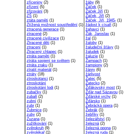
zříceniny
(2)
žáby
(9)
zřízení
(5)
Žáček
(1)
zřizování
(3)
Žáček Jiří
(1)
ZŠ
(1)
Žáček, Jiří
(2)
ztáta paměti
(1)
Žáček, Jiří, 1945-
(1)
Ztížená možnost soustředění
(1)
žádost k císaři
(1)
ztracená generace
(1)
žahavci
(1)
ztracené
(2)
Žák, Jaroslav
(1)
ztracené civilizace
(1)
žal
(1)
Ztracené děti
(1)
žaloby
(1)
ztracení
(1)
žaludeční šťávy
(1)
Ztracený chlapec
(1)
žaludek
(1)
ztráta paměti
(1)
žaluzie
(1)
ztráta spojení se světem
(1)
Žampach
(1)
ztráta zraku
(1)
žampiony
(2)
ztratit materiál
(1)
žánry
(6)
ztráty
(18)
žárlivost
ztroskotanci
(1)
Žatec
(5)
ztroskotání
Žatecko
(2)
ztroskotání lodi
(1)
Žďákovský most
(1)
zubačky
(1)
Žďár nad Sázavou
(1)
zubaři
(2)
Žďárské vrchy
(1)
zubní
(1)
Žďársko
(1)
zubr
(1)
Žebrácká opera
(1)
Zubrnice
(1)
Žebrák
(1)
zuby
(2)
žebříky
(1)
Zuzana
(1)
železářství
(1)
zužitkování
(1)
železná
(2)
zvěrokruh
(9)
železná opona
(1)
zvěrolékař
(1)
železná ruda
(1)