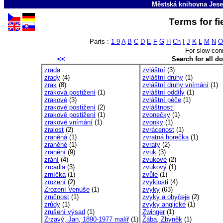
Městská knihovna Jese
Terms for fi
Parts :
1-9
A
B
C
D
E
F
G
H
Ch
I
J
K
L
M
N
O
For slow con
<<
Search for all 
zrada
zvláštní
(3)
zrady
(4)
zvláštní druhy
(1)
zrak
(8)
zvláštní druhy vnímání
(1)
zraková postižení
(1)
zvláštní oddíly
(1)
zrakové
(3)
zvláštní péče
(1)
zrakové postižení
(2)
zvláštnosti
zrakově postižení
(1)
zvonečky
(1)
zrakové vnímání
(1)
zvonky
(1)
zralost
(2)
zvrácenost
(1)
zraněná
(1)
zvratná horečka
(1)
zraněné
(1)
zvraty
(2)
zranění
(9)
zvuk
(3)
zrání
(4)
zvukové
(2)
zrcadla
(3)
zvukový
(1)
zrníčka
(1)
zvůle
(1)
zrození
(2)
zvyklosti
(4)
Zrození Venuše
(1)
zvyky
(63)
zručnost
(1)
zvyky a obyčeje
(2)
zrůdy
(1)
zvyky anglické
(1)
zrušení výsad
(1)
Zwinger
(1)
Zrzavý, Jan, 1890-1977 malíř
(1)
Žába, Zbyněk
(1)