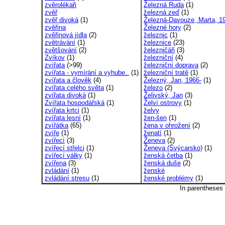
zvěrolékaři
Železná Ruda
(1)
zvěř
železná zeď
(1)
zvěř divoká
(1)
Železná-Davouze, Marta, 19
zvěřina
Železné hory
(2)
zvěřinová jídla
(2)
železnic
(1)
zvětrávání
(1)
železnice
(23)
zvětšování
(2)
železničáři
(3)
Zvíkov
(1)
železniční
(4)
zvířata
(>99)
železniční doprava
(2)
zvířata - vymírání a vyhube..
(1)
železniční tratě
(1)
zvířata a člověk
(4)
Železný, Jan, 1966-
(1)
zvířata celého světa
(1)
železo
(2)
zvířata divoká
(1)
Želivský, Jan
(3)
Zvířata hospodářská
(1)
Želví ostrovy
(1)
zvířata krtci
(1)
želvy
zvířata lesní
(1)
žen-šen
(1)
zvířátka
(65)
žena v ohrožení
(2)
zvíře
(1)
ženatí
(1)
zvířecí
(3)
Ženeva
(2)
zvířecí střelci
(1)
Ženeva (Švýcarsko)
(1)
zvířecí války
(1)
ženská četba
(1)
zvířena
(3)
ženská duše
(2)
zvládání
(1)
ženské
zvládání stresu
(1)
ženské problémy
(1)
In parentheses