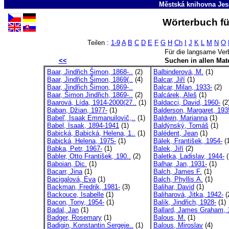
Městská knihovna Jes
Wörterbuch fü
Teilen :
1-9
A
B
C
D
E
F
G
H
Ch
I
J
K
L
M
N
O
Für die langsame Ver
<<
Suchen in allen Mate
Baar, Jindřich Šimon, 1868-..
(2)
Balbinderová, M.
(1)
Baar, Jindřich Šimon, 1869(..
(4)
Balcar, Jiří
(1)
Baar, Jindřich Šimon, 1869-..
Balcar, Milan, 1933-
(2)
Baar, Šimon Jindřich, 1869-..
(2)
Balcárek, Aleš
(1)
Baarová, Lída, 1914-2000(27..
(1)
Baldacci, David, 1960-
(2
Baban, Džian, 1977-
(1)
Balderson, Margaret, 193
Babel', Isaak Emmanuilovič,..
(1)
Baldwin, Marianna
(1)
Babel, Isaak, 1894-1941
(1)
Baldýnský, Tomáš
(1)
Babická, Babická, Helena, 1..
(1)
Balédent, Jean
(1)
Babická, Helena, 1975-
(1)
Bálek, František, 1954-
(1
Babka, Petr, 1967-
(1)
Balek, Jiří
(2)
Babler, Otto František, 190..
(2)
Baletka, Ladislav, 1944-
(
Baboian, Dic.
(1)
Balhar, Jan, 1931-
(1)
Bacarr, Jina
(1)
Balch, James F.
(1)
Bacigalová, Eva
(1)
Balch, Phyllis A.
(1)
Backman, Fredrik, 1981-
(3)
Balihar, David
(1)
Backouce, Isabelle
(1)
Baliharová, Jitka, 1942-
(
Bacon, Tony, 1954-
(1)
Balík, Jindřich, 1928-
(1)
Badal, Jan
(1)
Ballard, James Graham, 
Badger, Rosemary
(1)
Balous, M.
(1)
Badigin, Konstantin Sergeje..
(1)
Balous, Miroslav
(4)