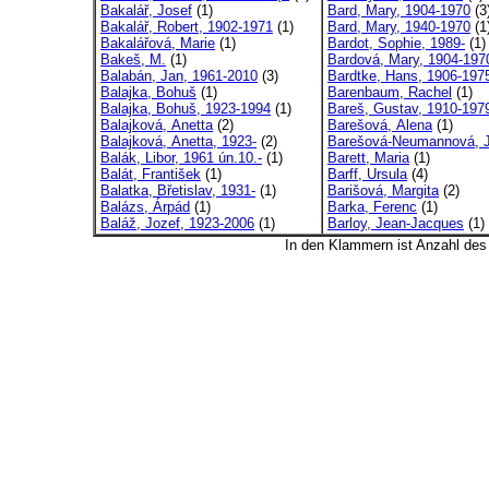
Bakalář, Josef
(1)
Bard, Mary, 1904-1970
(3
Bakalář, Robert, 1902-1971
(1)
Bard, Mary, 1940-1970
(1
Bakalářová, Marie
(1)
Bardot, Sophie, 1989-
(1)
Bakeš, M.
(1)
Bardová, Mary, 1904-197
Balabán, Jan, 1961-2010
(3)
Bardtke, Hans, 1906-197
Balajka, Bohuš
(1)
Barenbaum, Rachel
(1)
Balajka, Bohuš, 1923-1994
(1)
Bareš, Gustav, 1910-197
Balajková, Anetta
(2)
Barešová, Alena
(1)
Balajková, Anetta, 1923-
(2)
Barešová-Neumannová, 
Balák, Libor, 1961 ún.10.-
(1)
Barett, Maria
(1)
Balát, František
(1)
Barff, Ursula
(4)
Balatka, Břetislav, 1931-
(1)
Barišová, Margita
(2)
Balázs, Árpád
(1)
Barka, Ferenc
(1)
Baláž, Jozef, 1923-2006
(1)
Barloy, Jean-Jacques
(1)
In den Klammern ist Anzahl de