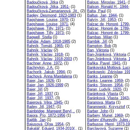
Badoučková, Jitka
(2)
Balous, Miroslav, 1941-
(
Badoučková, Jitka, 1951-
(1)
Balson, Ronald H., 1944-
Badoučková-Zamarianová, Jit..
(2)
Balta, Paul
(1)
Bagley, Desmond, 1923-1983
(1)
Baltus, Jan, 1944-
(1)
Bagshawe, Louise, 1970-
(1)
Balvín, Jiří, 1953-
(1)
Bagshawe, Louise, 1971-
(4)
Balzac de, Honoré, 1799
Bagshawe, Tilly, 1971-
(1)
Balzac, Honoré de, 1789
Bagshawe, Tilly, 1973-
(1)
Balzac, Honoré de, 1799
Bagwell, Stella
(1)
Bambas, Milan
(1)
Bahdaj, Adam, 1918-1985
(2)
Bambik, Jiří
(2)
Bahník, Tomáš, 1965-
(1)
Bampton, Bob
(3)
Bahník, Václav
(2)
Ban, Viktoria
(1)
Bahník, Václav, 1918-
(1)
Ban-Jiránková, Viktoria
(3
Bahník, Václav, 1918-2003
(7)
Ban-Jiránková, Viktoria, 1
Bachner, Anne, 1972-
(1)
Baňka, Pavel, 1941-
(1)
Bachnykin, J.A.
(1)
Bankovská Motlová, Lucie
Bachorík, Jakub, 1994-
(1)
Bankowski, Zdzislaw, 19
Bachová, Anna Magdalena
(1)
Banks, Leanne
(2)
Baier, Jan, 1926-
(1)
Banks, Leanne, 1959-
(2)
Baier, Jan, 1926-1999
(2)
Banks, Steven, 1954-
(1)
Baier, Jiří
(2)
Baran, Ludvík, 1920-
(1)
Baier, Jiří, 1937
(1)
Baránková, Vlasta
(2)
Baier, Jiří, 1937-
(3)
Baránková, Vlasta, 1943-
Baierová, Věra, 1945-
(1)
Baranova, Marta
(1)
Bailey, Jill, 1947-
(1)
Baranowski, Krzysztof
(1
Bainbridge, Margaret Beryl,..
(1)
Barber, John
(1)
Bajora, Pío, 1872-1956
(1)
Barbery, Muriel, 1969-
(2)
Bajtlik, Jan
(1)
Barbey d'Aurevilly, Jules 
Bajusová, Oľga, 1954-
(2)
Barbusse, Henri, 1873-1
Bakalář, Eduard, 1934-2010(..
(1)
Barclayová, Suzanne
(1)