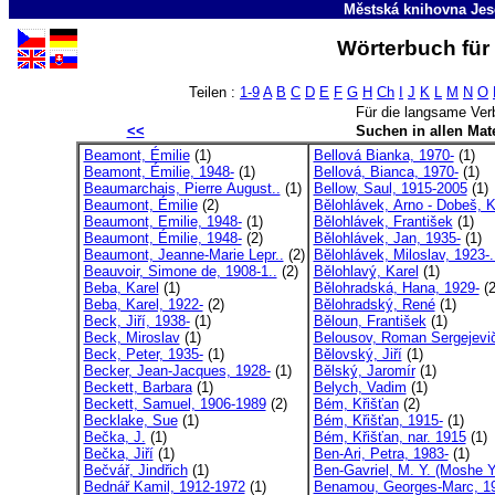
Městská knihovna Jes
Wörterbuch für 
Teilen :
1-9
A
B
C
D
E
F
G
H
Ch
I
J
K
L
M
N
O
Für die langsame Ver
<<
Suchen in allen Mate
Beamont, Émilie
(1)
Bellová Bianka, 1970-
(1)
Beamont, Émilie, 1948-
(1)
Bellová, Bianca, 1970-
(1)
Beaumarchais, Pierre August..
(1)
Bellow, Saul, 1915-2005
(1)
Beaumont, Émilie
(2)
Bělohlávek, Arno - Dobeš, K
Beaumont, Emilie, 1948-
(1)
Bělohlávek, František
(1)
Beaumont, Émilie, 1948-
(2)
Bělohlávek, Jan, 1935-
(1)
Beaumont, Jeanne-Marie Lepr..
(2)
Bělohlávek, Miloslav, 1923-.
Beauvoir, Simone de, 1908-1..
(2)
Bělohlavý, Karel
(1)
Beba, Karel
(1)
Bělohradská, Hana, 1929-
(2
Beba, Karel, 1922-
(2)
Bělohradský, René
(1)
Beck, Jiří, 1938-
(1)
Běloun, František
(1)
Beck, Miroslav
(1)
Belousov, Roman Sergejevič
Beck, Peter, 1935-
(1)
Bělovský, Jiří
(1)
Becker, Jean-Jacques, 1928-
(1)
Bělský, Jaromír
(1)
Beckett, Barbara
(1)
Belych, Vadim
(1)
Beckett, Samuel, 1906-1989
(2)
Bém, Křišťan
(2)
Becklake, Sue
(1)
Bém, Křišťan, 1915-
(1)
Bečka, J.
(1)
Bém, Křišťan, nar. 1915
(1)
Bečka, Jiří
(1)
Ben-Ari, Petra, 1983-
(1)
Bečvář, Jindřich
(1)
Ben-Gavriel, M. Y. (Moshe Y
Bednář Kamil, 1912-1972
(1)
Benamou, Georges-Marc, 1