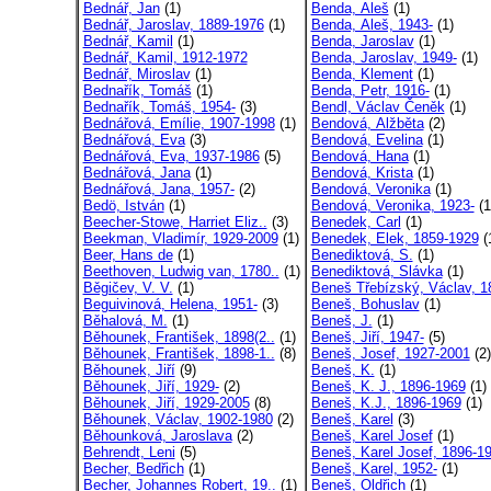
Bednář, Jan
(1)
Benda, Aleš
(1)
Bednář, Jaroslav, 1889-1976
(1)
Benda, Aleš, 1943-
(1)
Bednář, Kamil
(1)
Benda, Jaroslav
(1)
Bednář, Kamil, 1912-1972
Benda, Jaroslav, 1949-
(1)
Bednář, Miroslav
(1)
Benda, Klement
(1)
Bednařík, Tomáš
(1)
Benda, Petr, 1916-
(1)
Bednařík, Tomáš, 1954-
(3)
Bendl, Václav Čeněk
(1)
Bednářová, Emílie, 1907-1998
(1)
Bendová, Alžběta
(2)
Bednářová, Eva
(3)
Bendová, Evelina
(1)
Bednářová, Eva, 1937-1986
(5)
Bendová, Hana
(1)
Bednářová, Jana
(1)
Bendová, Krista
(1)
Bednářová, Jana, 1957-
(2)
Bendová, Veronika
(1)
Bedö, István
(1)
Bendová, Veronika, 1923-
(1
Beecher-Stowe, Harriet Eliz..
(3)
Benedek, Carl
(1)
Beekman, Vladimír, 1929-2009
(1)
Benedek, Elek, 1859-1929
(
Beer, Hans de
(1)
Benediktová, S.
(1)
Beethoven, Ludwig van, 1780..
(1)
Benediktová, Slávka
(1)
Běgičev, V. V.
(1)
Beneš Třebízský, Václav, 18
Beguivinová, Helena, 1951-
(3)
Beneš, Bohuslav
(1)
Běhalová, M.
(1)
Beneš, J.
(1)
Běhounek, František, 1898(2..
(1)
Beneš, Jiří, 1947-
(5)
Běhounek, František, 1898-1..
(8)
Beneš, Josef, 1927-2001
(2)
Běhounek, Jiří
(9)
Beneš, K.
(1)
Běhounek, Jiří, 1929-
(2)
Beneš, K. J., 1896-1969
(1)
Běhounek, Jiří, 1929-2005
(8)
Beneš, K.J., 1896-1969
(1)
Běhounek, Václav, 1902-1980
(2)
Beneš, Karel
(3)
Běhounková, Jaroslava
(2)
Beneš, Karel Josef
(1)
Behrendt, Leni
(5)
Beneš, Karel Josef, 1896-19
Becher, Bedřich
(1)
Beneš, Karel, 1952-
(1)
Becher, Johannes Robert, 19..
(1)
Beneš, Oldřich
(1)