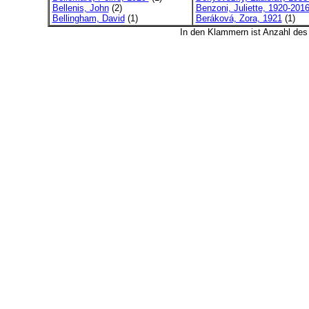
Bellenis, John
(2)
Benzoni, Juliette, 1920-201
Bellingham, David
(1)
Beráková, Zora, 1921
(1)
In den Klammern ist Anzahl de