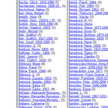
Becher, Ulrich, 1910-1990
(1)
Beneš, Pavel, 1944-
(1)
Bechlerowa, Helena, 1908-19..
(1)
Beneš, Petr, 1964-
(1)
Bechyňová, Halina
(1)
Beneš, Richard, 1951-
(1)
Beir, Hans Herbert
(1)
Beneš, Třebízský, 1849-18
Bejblík, Alois
(3)
Beneš, Václav
(1)
Bejblík, Alois, 1926(2.1.)P..
(1)
Benešová, A.
(1)
Bejblík, Alois, 1926-1990
(4)
Benešová, Alena
Bejček, Vladimír, 1953-
(1)
Benešová, Alena, 1873-193
Bejlin, Michail
(1)
Benešová, Anna
(2)
Bek, Jindřich
(1)
Benešová, Božena, 1873-1
Bek, Jindřich, 1927-1992
(1)
Benešová, Daniela, 1929-
(3
Bek, Josef, 1918-1995
(1)
Benešová, Hana
(2)
Belčenko, S.
(1)
Benešová, Hana, 1929-
(1)
Beldová, Alena, 1955-
(1)
Benešová, Naďa, 1923-200
Belfrage, Cedric, 1906-
(1)
Benešová, Šárka
(1)
Bělič, Jaromír
(2)
Benešová, Zdeňka
(1)
Bělič, Oldřich, 1920-
(1)
Benešová-Hahnová, Daniela
Bělíková, Marie
(4)
Benešovská-Horská, Anna M
Bělina, Pavel
(1)
Benett, Léon, 1839-1916
(3)
Bělina, Pavel, 1948-
(4)
Bengtsdotter, Lina, 1977-
(1)
Bělinová, Z.
(1)
Bengtsson, Frans Gunnar, 1
Bělinová, Zuzana, 1922-
(1)
Benhart, František, 1924-20.
Belisová, Natalie, 1960-
(1)
Benchley, Pete, 1940-2006
(
Belisová, Šárka
(2)
Benchley, Peter, 1940-2006
Belisová, Šárka, 1957-
(4)
Benková, Elena
(1)
Beľjajev, Aleksandr Romanov..
(1)
Bennet, L.
(1)
Beljajev, Alexander Romanov..
(1)
Bennett, Arnold, 1867-1931
(
Beľkovič, Vsevolod Michajlo..
(1)
Bennett, Connie
(1)
Bellamy, Catherine
(1)
Benthin, Susanne
(1)
Bellemare, Peirre, 1929-
(1)
Benyovszky, Ladislav, 1958