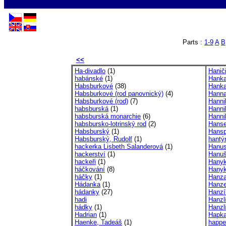
Parts :
1-9
A
B
<<
Ha-divadlo
(1)
Hanič
habánské
(1)
Hanka
Habsburkové
(38)
Hanka
Habsburkové (rod panovnický)
(4)
Hanna
Habsburkové (rod)
(7)
Hanni
habsburská
(1)
Hannib
habsburská monarchie
(6)
Hannib
habsbursko-lotrinský rod
(2)
Hanse
Habsburský
(1)
Hansp
Habsburský, Rudolf
(1)
hantý
hackerka Lisbeth Salanderová
(1)
Hanus
hackerství
(1)
Hanuš
hackeři
(1)
Hanyk
háčkování
(8)
Hanyk
háčky
(1)
Hanz
Hádanka
(1)
Hanzel
hádanky
(27)
Hanzí
hadi
Hanzl
hádky
(1)
Hanzl
Hadrian
(1)
Hapka
Haenke, Tadeáš
(1)
happe