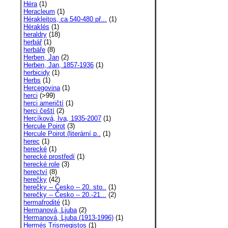
Héra
(1)
Heracleum
(1)
Hérakleitos, ca 540-480 př...
(1)
Héraklés
(1)
heraldry
(18)
herbář
(1)
herbáře
(8)
Herben, Jan
(2)
Herben, Jan, 1857-1936
(1)
herbicidy
(1)
Herbs
(1)
Hercegovina
(1)
herci
(>99)
herci američtí
(1)
herci čeští
(2)
Hercíková, Iva, 1935-2007
(1)
Hercule Poirot
(3)
Hercule Poirot (literární p..
(1)
herec
(1)
herecké
(1)
herecké prostředí
(1)
herecké role
(3)
herectví
(8)
herečky
(42)
herečky -- Česko -- 20. sto..
(1)
herečky -- Česko -- 20.-21...
(2)
hermafrodité
(1)
Hermanová, Ljuba
(2)
Hermanová, Ljuba (1913-1996)
(1)
Hermés Trismegistos
(1)