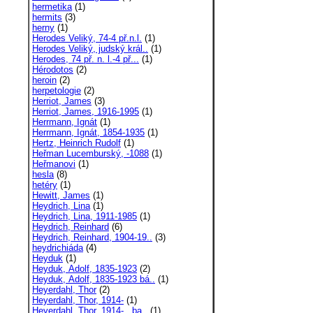
hermetika
(1)
hermits
(3)
herny
(1)
Herodes Veliký, 74-4 př.n.l.
(1)
Herodes Veliký, judský král..
(1)
Herodes, 74 př. n. l.-4 př...
(1)
Hérodotos
(2)
heroin
(2)
herpetologie
(2)
Herriot, James
(3)
Herriot, James, 1916-1995
(1)
Herrmann, Ignát
(1)
Herrmann, Ignát, 1854-1935
(1)
Hertz, Heinrich Rudolf
(1)
Heřman Lucemburský, -1088
(1)
Heřmanovi
(1)
hesla
(8)
hetéry
(1)
Hewitt, James
(1)
Heydrich, Lina
(1)
Heydrich, Lina, 1911-1985
(1)
Heydrich, Reinhard
(6)
Heydrich, Reinhard, 1904-19..
(3)
heydrichiáda
(4)
Heyduk
(1)
Heyduk, Adolf, 1835-1923
(2)
Heyduk, Adolf, 1835-1923 bá..
(1)
Heyerdahl, Thor
(2)
Heyerdahl, Thor, 1914-
(1)
Heyerdahl, Thor, 1914- , ba..
(1)