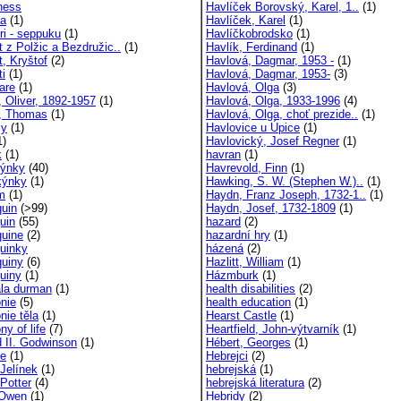
ness
Havlíček Borovský, Karel, 1..
(1)
ka
(1)
Havlíček, Karel
(1)
ri - seppuku
(1)
Havlíčkobrodsko
(1)
t z Polžic a Bezdružic..
(1)
Havlík, Ferdinand
(1)
t, Kryštof
(2)
Havlová, Dagmar, 1953 -
(1)
ti
(1)
Havlová, Dagmar, 1953-
(3)
are
(1)
Havlová, Olga
(3)
, Oliver, 1892-1957
(1)
Havlová, Olga, 1933-1996
(4)
, Thomas
(1)
Havlová, Olga, choť prezide..
(1)
my
(1)
Havlovice u Úpice
(1)
1)
Havlovický, Josef Regner
(1)
k
(1)
havran
(1)
kýnky
(40)
Havrevold, Finn
(1)
kýnky
(1)
Hawking, S. W. (Stephen W.)..
(1)
m
(1)
Haydn, Franz Joseph, 1732-1..
(1)
quin
(>99)
Haydn, Josef, 1732-1809
(1)
uin
(55)
hazard
(2)
quine
(2)
hazardní hry
(1)
quinky
házená
(2)
quiny
(6)
Hazlitt, William
(1)
quiny
(1)
Házmburk
(1)
la durman
(1)
health disabilities
(2)
nie
(5)
health education
(1)
nie těla
(1)
Hearst Castle
(1)
y of life
(7)
Heartfield, John-výtvarník
(1)
d II. Godwinson
(1)
Hébert, Georges
(1)
je
(1)
Hebrejci
(2)
 Jelínek
(1)
hebrejská
(1)
Potter
(4)
hebrejská literatura
(2)
 Owen
(1)
Hebridy
(2)