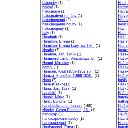
halogeny
(1)
Hartl,
halové
(1)
Harto
halucinace
(1)
Harva
halucinativní romány
(1)
Harve
halucinogenní
(2)
Hásek,
halucinogenní houby
(1)
hasicí
halucinogeny
(1)
Hasil,
haly
(1)
Hasil,
Hamburk
(1)
Hasil
Hamilton, Emma
(1)
Hasiš
Hamilton, Emma Lady, ca 176..
(1)
Hasna
Hamlet
(3)
hastr
Hammer, Jan, 1948-
(1)
Hašek
Hammershaimb, Venceslaus Ul..
(1)
Hašek
Hampl, Miroslav
(1)
Hašek
hamry
(1)
Hašek
Hamsun, Knut (1859-1952 spi..
(1)
Hašek
Hamza, František (1868-1930..
(1)
Hašek
Haná
(7)
hašiš
Haná (Česko)
(1)
Haško
Hána, Jan, 1927-
(1)
Hašků
hanácké
(1)
Hašle
Hanák, Mirko
(1)
hateri
Hanč, Bohumil
(1)
hatha
handbooks and manuals
(>99)
Hatše
Händel, Georg Friedrich, 16..
(1)
Hatše
handicap
(6)
Hauff
handicapované osoby
(1)
Haunš
handicapovaní
(1)
Haupt
Hanfstaengl, Ernst
(1)
hausb