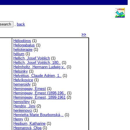
,
back
>>
Héliodóros
(1)
Heliogabalus
(1)
helioterapie
(1)
hélium
(1)
Hellich, Josef Vojtěch
(1)
Hellich, Josef Vojtěch, 180..
(1)
Helmholtz, Hermann Ludwig v..
(1)
Helsinky
(1)
Helvétius, Claude Adrien, 1..
(1)
Helvíkovice
(1)
hemeroidy
(1)
Hemingway, Ernest
(1)
Hemingway, Ernest (1898-196..
(1)
Hemingway, Ernest, 1899-1961
(2)
hemisféry
(1)
Hendrix, Jimi
(2)
henleinovci
(1)
Henrietta Marie Bourbonská,..
(1)
Henry
(1)
Hepburn, Katharine
(1)
Hepnarová, Olga
(1)