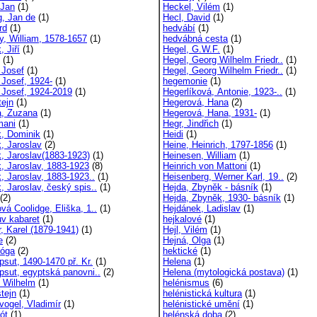
 Jan
(1)
Heckel, Vilém
(1)
g, Jan de
(1)
Hecl, David
(1)
rd
(1)
hedvábí
(1)
y, William, 1578-1657
(1)
hedvábná cesta
(1)
 Jiří
(1)
Hegel, G.W.F.
(1)
(1)
Hegel, Georg Wilhelm Friedr..
(1)
 Josef
(1)
Hegel, Georg Wilhelm Friedr..
(1)
 Josef, 1924-
(1)
hegemonie
(1)
, Josef, 1924-2019
(1)
Hegerlíková, Antonie, 1923-..
(1)
tejn
(1)
Hegerová, Hana
(2)
, Zuzana
(1)
Hegerová, Hana, 1931-
(1)
mani
(1)
Hegr, Jindřich
(1)
, Dominik
(1)
Heidi
(1)
, Jaroslav
(2)
Heine, Heinrich, 1797-1856
(1)
, Jaroslav(1883-1923)
(1)
Heinesen, William
(1)
, Jaroslav, 1883-1923
(8)
Heinrich von Mattoni
(1)
, Jaroslav, 1883-1923..
(1)
Heisenberg, Werner Karl, 19..
(2)
, Jaroslav, český spis..
(1)
Hejda, Zbyněk - básník
(1)
(2)
Hejda, Zbyněk, 1930- básník
(1)
vá Coolidge, Eliška, 1..
(1)
Hejdánek, Ladislav
(1)
v kabaret
(1)
hejkalové
(1)
r, Karel (1879-1941)
(1)
Hejl, Vilém
(1)
e
(2)
Hejná, Olga
(1)
jóga
(2)
hektické
(1)
psut, 1490-1470 př. Kr.
(1)
Helena
(1)
psut, egyptská panovni..
(2)
Helena (mytologická postava)
(1)
, Wilhelm
(1)
helénismus
(6)
tejn
(1)
helénistická kultura
(1)
vogel, Vladimír
(1)
helénistické umění
(1)
ót
(1)
helénská doba
(2)