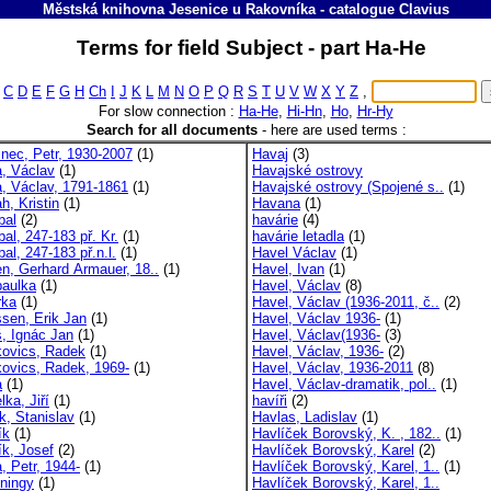
Městská knihovna Jesenice u Rakovníka
-
catalogue
Clavius
Terms for field Subject - part Ha-He
C
D
E
F
G
H
Ch
I
J
K
L
M
N
O
P
Q
R
S
T
U
V
W
X
Y
Z
,
For slow connection :
Ha-He
,
Hi-Hn
,
Ho
,
Hr-Hy
Search for all documents
-
here are used terms :
inec, Petr, 1930-2007
(1)
Havaj
(3)
, Václav
(1)
Havajské ostrovy
, Václav, 1791-1861
(1)
Havajské ostrovy (Spojené s..
(1)
h, Kristin
(1)
Havana
(1)
bal
(2)
havárie
(4)
al, 247-183 př. Kr.
(1)
havárie letadla
(1)
al, 247-183 př.n.l.
(1)
Havel Václav
(1)
n, Gerhard Armauer, 18..
(1)
Havel, Ivan
(1)
aulka
(1)
Havel, Václav
(8)
rka
(1)
Havel, Václav (1936-2011, č..
(2)
sen, Erik Jan
(1)
Havel, Václav 1936-
(1)
, Ignác Jan
(1)
Havel, Václav(1936-
(3)
ovics, Radek
(1)
Havel, Václav, 1936-
(2)
ovics, Radek, 1969-
(1)
Havel, Václav, 1936-2011
(8)
a
(1)
Havel, Václav-dramatik, pol..
(1)
ka, Jiří
(1)
havíři
(2)
k, Stanislav
(1)
Havlas, Ladislav
(1)
ík
(1)
Havlíček Borovský, K. , 182..
(1)
ík, Josef
(2)
Havlíček Borovský, Karel
(2)
, Petr, 1944-
(1)
Havlíček Borovský, Karel, 1..
(1)
ningy
(1)
Havlíček Borovský, Karel, 1..