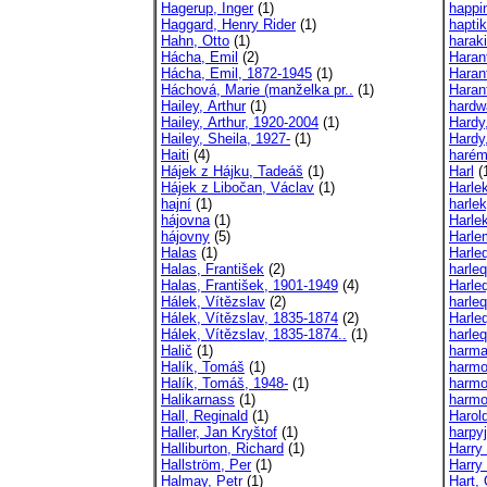
Hagerup, Inger
(1)
happi
Haggard, Henry Rider
(1)
hapti
Hahn, Otto
(1)
haraki
Hácha, Emil
(2)
Haran
Hácha, Emil, 1872-1945
(1)
Haran
Háchová, Marie (manželka pr..
(1)
Haran
Hailey, Arthur
(1)
hardw
Hailey, Arthur, 1920-2004
(1)
Hardy
Hailey, Sheila, 1927-
(1)
Hardy
Haiti
(4)
haré
Hájek z Hájku, Tadeáš
(1)
Harl
(
Hájek z Libočan, Václav
(1)
Harle
hajní
(1)
harle
hájovna
(1)
Harle
hájovny
(5)
Harle
Halas
(1)
Harle
Halas, František
(2)
harleq
Halas, František, 1901-1949
(4)
Harle
Hálek, Vítězslav
(2)
harle
Hálek, Vítězslav, 1835-1874
(2)
Harle
Hálek, Vítězslav, 1835-1874..
(1)
harle
Halič
(1)
harma
Halík, Tomáš
(1)
harmo
Halík, Tomáš, 1948-
(1)
harmo
Halikarnass
(1)
harmon
Hall, Reginald
(1)
Harol
Haller, Jan Kryštof
(1)
harpy
Halliburton, Richard
(1)
Harry
Hallström, Per
(1)
Harry 
Halmay, Petr
(1)
Hart,